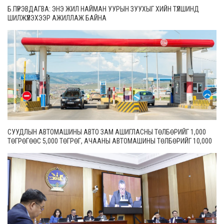
Б.ПҮРЭВДАГВА: ЭНЭ ЖИЛ НАЙМАН УУРЫН ЗУУХЫГ ХИЙН ТҮЛШИНД
ШИЛЖҮҮЛЭХЭЭР АЖИЛЛАЖ БАЙНА
СУУДЛЫН АВТОМАШИНЫ АВТО ЗАМ АШИГЛАСНЫ ТӨЛБӨРИЙГ 1,000
ТӨГРӨГӨӨС 5,000 ТӨГРӨГ, АЧААНЫ АВТОМАШИНЫ ТӨЛБӨРИЙГ 10,000
ТӨГРӨГӨӨС 20,000 ТӨГРӨГ БОЛГОН ШИНЭЧИЛЖЭЭ