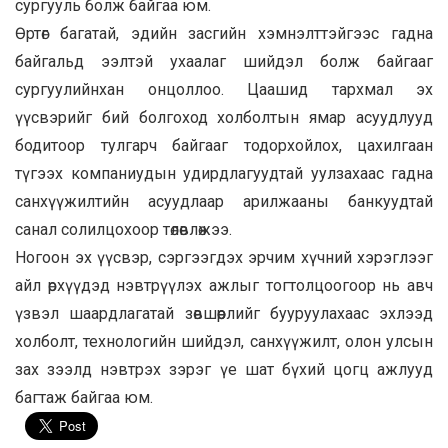
сургууль болж байгаа юм.
Өртөг багатай, эдийн засгийн хэмнэлттэйгээс гадна
байгальд ээлтэй ухаалаг шийдэл болж байгааг
сургуулийнхан онцоллоо. Цаашид тархмал эх
үүсвэрийг бий болгоход холболтын ямар асуудлууд
бодитоор тулгарч байгааг тодорхойлох, цахилгаан
түгээх компаниудын удирдлагуудтай уулзахаас гадна
санхүүжилтийн асуудлаар арилжааны банкуудтай
санал солилцохоор төлөвлөжээ.
Ногоон эх үүсвэр, сэргээгдэх эрчим хүчний хэрэглээг
айл өрхүүдэд нэвтрүүлэх ажлыг тогтолцоогоор нь авч
үзвэл шаардлагатай зөвшөөрлийг бууруулахаас эхлээд
холболт, технологийн шийдэл, санхүүжилт, олон улсын
зах зээлд нэвтрэх зэрэг үе шат бүхий цогц ажлууд
багтаж байгаа юм.