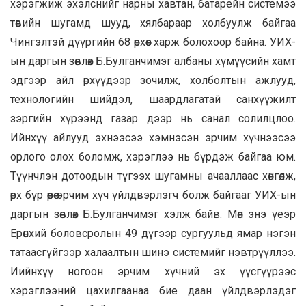
хэрэгжиж эхэлснийг нарны хавтан, батарейн системээ
төвийн шугамд шууд, хялбараар холбуулж байгаа
Чингэлтэй дүүргийн 68 өрхөөс харж болохоор байна. УИХ-
ын даргын зөвлөх Б.Булганчимэг албаны хүмүүсийн хамт
эдгээр айл өрхүүдээр зочилж, холболтын ажлууд,
технологийн шийдэл, шаардлагатай санхүүжилт
зэргийн хүрээнд газар дээр нь санал солилцлоо.
Ийнхүү айлууд эхнээсээ хэмнэсэн эрчим хүчнээсээ
орлого олох боломж, хэрэглээ нь бүрдэж байгаа юм.
Түүнчлэн дотоодын түгээх шугамны ачааллаас хөнгөлж,
өрх бүр өөрөө эрчим хүч үйлдвэрлэгч болж байгааг УИХ-ын
даргын зөвлөх Б.Булганчимэг хэлж байв. Мөн энэ үеэр
Ерөнхий боловсролын 49 дүгээр сургуульд ямар нэгэн
татаасгүйгээр халаалтын шинэ системийг нэвтрүүллээ.
Иийнхүү ногоон эрчим хүчний эх үүсгүүрээс
хэрэглээний цахилгаанаа бие даан үйлдвэрлэдэг