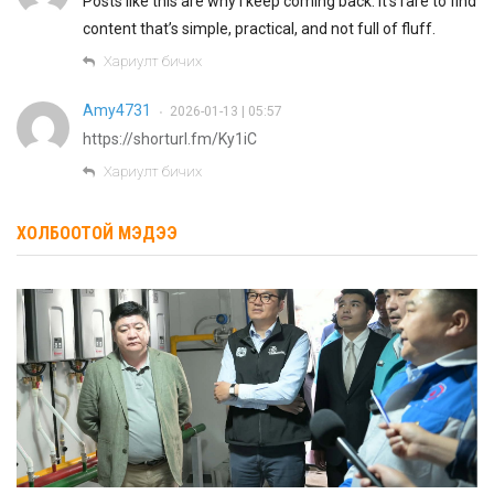
Posts like this are why I keep coming back. It’s rare to find
content that’s simple, practical, and not full of fluff.
Хариулт бичих
Amy4731
2026-01-13 | 05:57
•
https://shorturl.fm/Ky1iC
Хариулт бичих
ХОЛБООТОЙ МЭДЭЭ