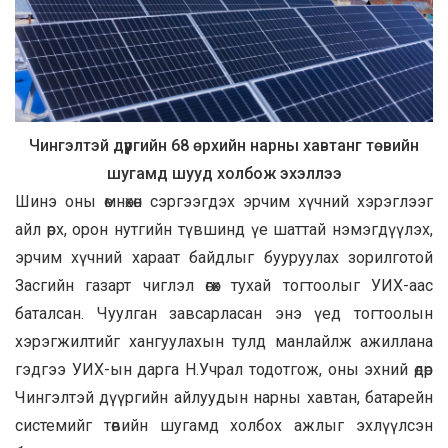
Чингэлтэй дүүргийн 68 өрхийн нарны хавтанг төвийн
шугамд шууд холбож эхэллээ
Шинэ оны өмнөхөн сэргээгдэх эрчим хүчний хэрэглээг
айл өрх, орон нутгийн түвшинд үе шаттай нэмэгдүүлэх,
эрчим хүчний хараат байдлыг бууруулах зорилготой
Засгийн газарт чиглэл өгөх тухай тогтоолыг УИХ-аас
баталсан. Чуулган завсарласан энэ үед тогтоолын
хэрэгжилтийг хангуулахын тулд манлайлж ажиллана
гэдгээ УИХ-ын дарга Н.Учрал тодотгож, оны эхний өдөр
Чингэлтэй дүүргийн айлуудын нарны хавтан, батарейн
системийг төвийн шугамд холбох ажлыг эхлүүлсэн