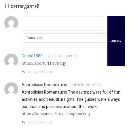
11 cэтгэгдэлтэй
Илгээх
Gerald1888
2026-01-08 | 09:12
•
https://shorturl.fm/nqqyT
Хариулт бичих
Aphrodisias Roman ruins
2026-01-08 | 13:21
•
Aphrodisias Roman ruins The day trips were full of fun
activities and beautiful sights. The guides were always
punctual and passionate about their work.
https://beacons.ai/travelshopbooking
Хариулт бичих