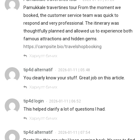
Pamukkale travertines tour From the moment we
booked, the customer service team was quick to
respond and very professional. The itinerary was
thoughtfully planned and allowed us to experience both
famous attractions and hidden gems.
https://campsite.bio/travelshopbooking
Хариулт бичих
tip4d alternatif
2026-01-11 | 05:48
•
You clearly know your stuff. Great job on this article.
Хариулт бичих
tip4d login
2026-01-11 | 06:52
•
This helped clarify a lot of questions I had.
Хариулт бичих
tip4d alternatif
2026-01-11 | 07:54
•