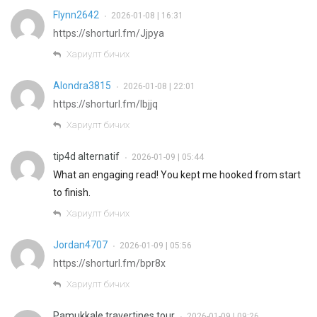
Flynn2642
2026-01-08 | 16:31
•
https://shorturl.fm/Jjpya
Хариулт бичих
Alondra3815
2026-01-08 | 22:01
•
https://shorturl.fm/Ibjjq
Хариулт бичих
tip4d alternatif
2026-01-09 | 05:44
•
What an engaging read! You kept me hooked from start
to finish.
Хариулт бичих
Jordan4707
2026-01-09 | 05:56
•
https://shorturl.fm/bpr8x
Хариулт бичих
Pamukkale travertines tour
2026-01-09 | 09:26
•