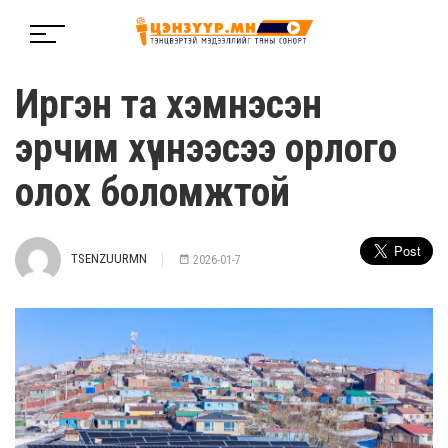
Иргэн та хэмнэсэн
эрчим хүчнээсээ орлого
олох боломжтой
TSENZUURMN
2026-01-7