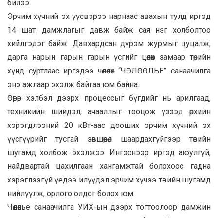
билээ.
Эрчим хүчний эх үүсвэрээ нарнаас авахын тулд иргэд
14 шат, дамжлагыг давж байж сая нэг холболтоо
хийлгэдэг байж. Давхардсан дүрэм журмыг цуцалж,
дарга нарын гарын гарын үсгийг цөөлөх замаар төрийн
хүнд суртлаас иргэдээ чөлөөлөх “ЧӨЛӨӨЛЬЕ” санаачилга
энэ ажлаар эхэлж байгаа юм байна.
Өөрөөр хэлбэл дээрх процессыг бүгдийг нь арилгаад,
техникийн шийдэл, ачааллыг тооцож үзээд өрхийн
хэрэгдлээний 20 кВт-аас дооших эрчим хүчний эх
үүсгүүрийг тусгай зөвшөөрөл шаардахгүйгээр төвийн
шугамд холбож эхэлжээ. Ингэснээр иргэд аюулгүй,
найдвартай цахилгаан хангамжтай болохоос гадна
хэрэглээгүй үедээ илүүдэл эрчим хүчээ төвийн шугамд
нийлүүлж, орлого олдог болох юм.
Чөлөөлье санаачилга УИХ-ын дээрх тогтоолоор дамжин