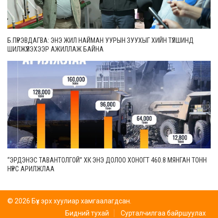
Б.ПҮРЭВДАГВА: ЭНЭ ЖИЛ НАЙМАН УУРЫН ЗУУХЫГ ХИЙН ТҮЛШИНД
ШИЛЖҮҮЛЭХЭЭР АЖИЛЛАЖ БАЙНА
“ЭРДЭНЭС ТАВАНТОЛГОЙ” ХК ЭНЭ ДОЛОО ХОНОГТ 460.8 МЯНГАН ТОНН
НҮҮРС АРИЛЖЛАА
© 2026 Бүх эрх хуулиар хамгаалагдсан.
Бидний тухай
Сурталчилгаа байршуулах