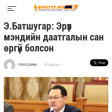
Э.Батшугар: Эрүүл
мэндийн даатгалын сан
өргүй болсон
TSENZUURMN
2026-06-2