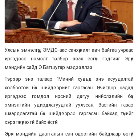
Улсын эмнэлгүүд ЭМДС-аас санхүүжилт авч байгаа учраас
иргэдээс нэмэлт төлбөр авах ёсгүй гэдгийг Эрүүл
мэндийн сайд Э.Батшугар мэдээллээ.
Тэрээр энэ талаар “Миний хувьд энэ асуудалтай
холбоотой бүх шийдвэрийг гаргасан. Өчигдөр надад
иргэдээс гомдол ирсний дагуу нийслэлийн бүх
эмнэлгийн удирдлагуудтай уулзсан. Засгийн газар
шаардлагатай бүх шийдвэрээ гаргасан байхад түүнийг
хэрэгжүүлэхгүй байх ёсгүй.
Эрүүл мэндийн даатгалын сан одоогийн байдлаар өргүй