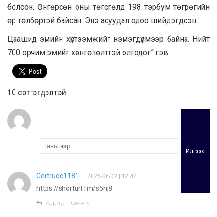
болсон. Өнгөрсөн оны төгсгөлд 198 тэрбум төгрөгийн
өр төлбөртэй байсан. Энэ асуудал одоо шийдэгдсэн.
Цаашид эмийн хүртээмжийг нэмэгдүүлмээр байна. Нийт
700 орчим эмийг хөнгөлөлттэй олгодог” гэв.
10 cэтгэгдэлтэй
Илгээх
Gertrude1181
2026-06-02 | 12:42
•
https://shorturl.fm/s5hj8
Хариулт бичих