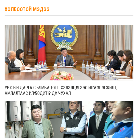
ХОЛБООТОЙ МЭДЭЭ
УИХ-ЫН ДАРГА С.БЯМБАЦОГТ: ХЭЛЭЛЦҮҮЛГЭЭС ИЛҮҮ ХЭРЭГЖИЛТ,
АМЛАЛТААС ИЛҮҮ БОДИТ ҮР ДҮН ЧУХАЛ