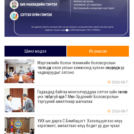
Шинэ мэдээ
Их уншсан
Мэргэжлийн болон техникийн боловсролын
төгсөгчдөд олон улсын хэмжээнд хүлээн зөвшөөрөгдөх ур
чадваруудыг олгоно
2026-08-7
Гадаадад байгаа монголчууддаа сэтгэл зүйн зөвлөгөөг
үнэ төлбөргүй өгдөг Т.Мөнх-Эрдэнийг Боловсролын
тэргүүний ажилтнаар шагналаа
2026-08-7
УИХ-ын дарга С.Бямбацогт: Хэлэлцүүлгээс илүү
хэрэгжилт, амлалтаас илүү бодит үр дүн чухал