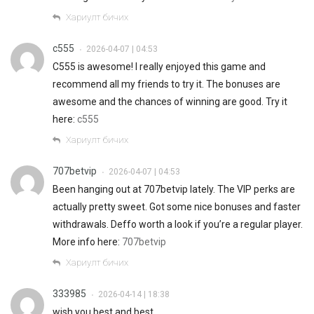
Хариулт бичих
c555
2026-04-07 | 04:53
•
C555 is awesome! I really enjoyed this game and
recommend all my friends to try it. The bonuses are
awesome and the chances of winning are good. Try it
here:
c555
Хариулт бичих
707betvip
2026-04-07 | 04:53
•
Been hanging out at 707betvip lately. The VIP perks are
actually pretty sweet. Got some nice bonuses and faster
withdrawals. Deffo worth a look if you’re a regular player.
More info here:
707betvip
Хариулт бичих
333985
2026-04-14 | 18:38
•
wish you best and best