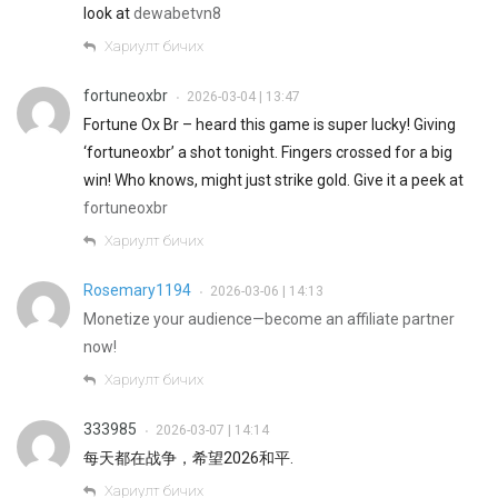
look at
dewabetvn8
Хариулт бичих
fortuneoxbr
2026-03-04 | 13:47
•
Fortune Ox Br – heard this game is super lucky! Giving
‘fortuneoxbr’ a shot tonight. Fingers crossed for a big
win! Who knows, might just strike gold. Give it a peek at
fortuneoxbr
Хариулт бичих
Rosemary1194
2026-03-06 | 14:13
•
Monetize your audience—become an affiliate partner
now!
Хариулт бичих
333985
2026-03-07 | 14:14
•
每天都在战争，希望2026和平.
Хариулт бичих