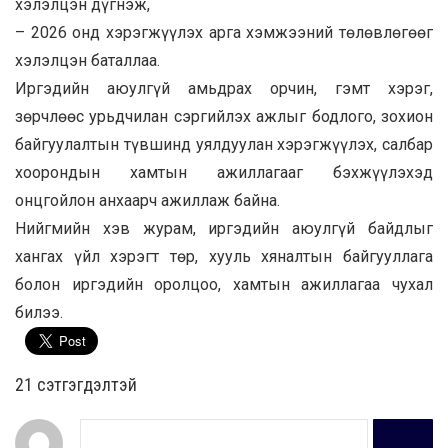
хэлэлцэн дүгнэж,
– 2026 онд хэрэгжүүлэх арга хэмжээний төлөвлөгөөг
хэлэлцэн баталлаа.
Иргэдийн аюулгүй амьдрах орчин, гэмт хэрэг,
зөрчлөөс урьдчилан сэргийлэх ажлыг бодлого, зохион
байгуулалтын түвшинд уялдуулан хэрэгжүүлэх, салбар
хоорондын хамтын ажиллагааг бэхжүүлэхэд
онцгойлон анхаарч ажиллаж байна.
Нийгмийн хэв журам, иргэдийн аюулгүй байдлыг
хангах үйл хэрэгт төр, хууль хяналтын байгууллага
болон иргэдийн оролцоо, хамтын ажиллагаа чухал
билээ.
21 cэтгэгдэлтэй