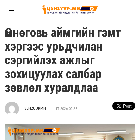
Өмнөговь аймгийн гэмт
хэргээс урьдчилан
сэргийлэх ажлыг
зохицуулах салбар
зөвлөл хуралдлаа
TSENZUURMN
2026-02-28