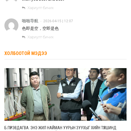
Хариулт бичих
啪啪导航
2026-04-15 | 12:07
•
色即是空，空即是色
Хариулт бичих
ХОЛБООТОЙ МЭДЭЭ
Б.ПҮРЭВДАГВА: ЭНЭ ЖИЛ НАЙМАН УУРЫН ЗУУХЫГ ХИЙН ТҮЛШИНД