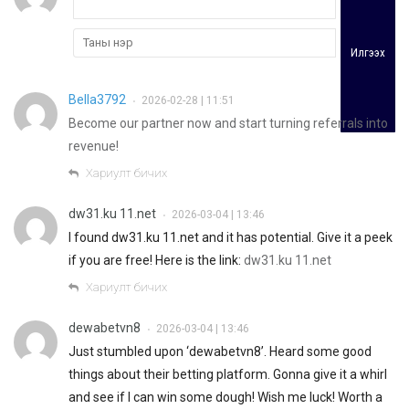
Илгээх
Bella3792
2026-02-28 | 11:51
•
Become our partner now and start turning referrals into
revenue!
Хариулт бичих
dw31.ku 11.net
2026-03-04 | 13:46
•
I found dw31.ku 11.net and it has potential. Give it a peek
if you are free! Here is the link:
dw31.ku 11.net
Хариулт бичих
dewabetvn8
2026-03-04 | 13:46
•
Just stumbled upon ‘dewabetvn8’. Heard some good
things about their betting platform. Gonna give it a whirl
and see if I can win some dough! Wish me luck! Worth a