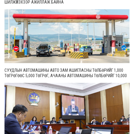
ШИЛЖҮҮЛЭХЭЭР АЖИЛЛАЖ БАЙНА
СУУДЛЫН АВТОМАШИНЫ АВТО ЗАМ АШИГЛАСНЫ ТӨЛБӨРИЙГ 1,000
ТӨГРӨГӨӨС 5,000 ТӨГРӨГ, АЧААНЫ АВТОМАШИНЫ ТӨЛБӨРИЙГ 10,000
ТӨГРӨГӨӨС 20,000 ТӨГРӨГ БОЛГОН ШИНЭЧИЛЖЭЭ