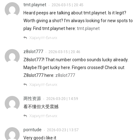
tmt.playnet
2026-03-15 | 20:45
•
Heard peeps are talking about tmt.playnet. Is it legit?
Worth giving a shot? I’m always looking for new spots to
play. Find tmt.playnet here:
tmt.playnet
Хариулт бичих
z8slot777
2026-03-15 | 20:46
•
Z8slot777! That number combo sounds lucky already.
Maybe I’ll get lucky here. Fingers crossed! Check out
Z8slot777 here:
z8slot777
Хариулт бичих
两性资源
2026-03-20 | 14:59
•
看不懂但大受震撼
Хариулт бичих
porntude
2026-03-23 | 13:57
•
Very good i like it