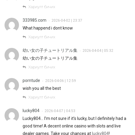
Хариулт бичих
333985.com
2026-04-02 | 23:37
•
What happend i dont know
Хариулт бичих
幼い女の子チュートリアル集
2026-04-04 | 05:32
•
幼い女の子チュートリアル集
Хариулт бичих
porntude
2026-04-06 | 12:59
•
wish you all the best
Хариулт бичих
lucky804
2026-04-07 | 04:53
•
Lucky804… I’m not sure if it’s lucky, but I definitely had a
good time! A decent online casino with slots and live
dealer games. Take your chances at
lucky804
!