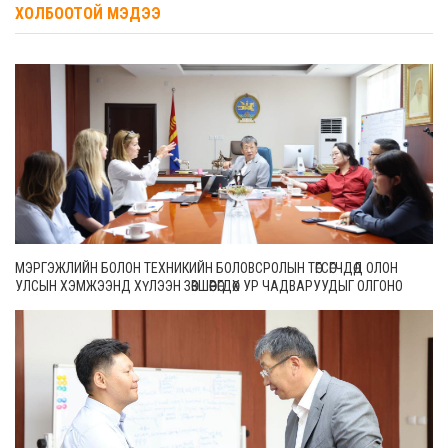
ХОЛБООТОЙ МЭДЭЭ
МЭРГЭЖЛИЙН БОЛОН ТЕХНИКИЙН БОЛОВСРОЛЫН ТӨГСӨГЧДӨД ОЛОН
УЛСЫН ХЭМЖЭЭНД ХҮЛЭЭН ЗӨВШӨӨРӨГДӨХ УР ЧАДВАРУУДЫГ ОЛГОНО