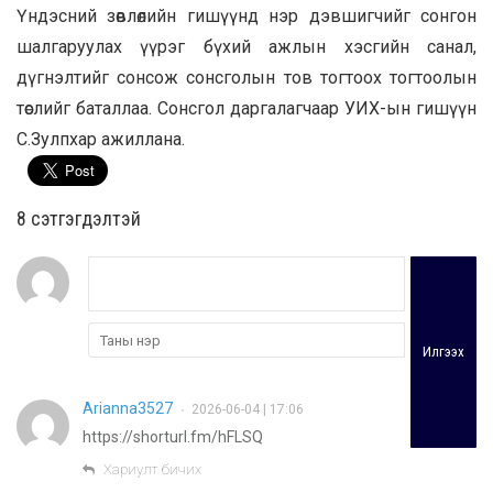
Үндэсний зөвлөлийн гишүүнд нэр дэвшигчийг сонгон
шалгаруулах үүрэг бүхий ажлын хэсгийн санал,
дүгнэлтийг сонсож сонсголын тов тогтоох тогтоолын
төслийг баталлаа. Сонсгол даргалагчаар УИХ-ын гишүүн
С.Зулпхар ажиллана.
8 cэтгэгдэлтэй
Илгээх
Arianna3527
2026-06-04 | 17:06
•
https://shorturl.fm/hFLSQ
Хариулт бичих