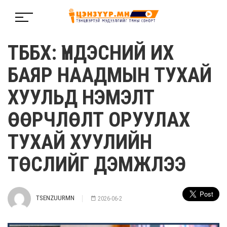
ТББХ: ҮНДЭСНИЙ ИХ
БАЯР НААДМЫН ТУХАЙ
ХУУЛЬД НЭМЭЛТ
ӨӨРЧЛӨЛТ ОРУУЛАХ
ТУХАЙ ХУУЛИЙН
ТӨСЛИЙГ ДЭМЖЛЭЭ
TSENZUURMN
2026-06-2