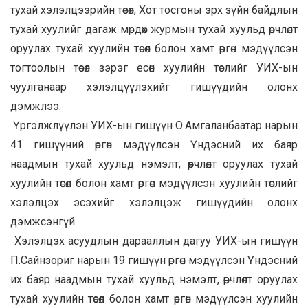
тухай хэлэлцээрийн төсөл, Хот тосгоны эрх зүйн байдлын
тухай хуулийг дагаж мөрдөх журмын тухай хуульд өөрчлөлт
оруулах тухай хуулийн төсөл болон хамт өргөн мэдүүлсэн
тогтоолын төсөл зэрэг есөн хуулийн төслийг УИХ-ын
чуулганаар хэлэлцүүлэхийг гишүүдийн олонх
дэмжлээ.
Үргэлжлүүлэн УИХ-ын гишүүн О.Амгаланбаатар нарын
41 гишүүний өргөн мэдүүлсэн Үндэсний их баяр
наадмын тухай хуульд нэмэлт, өөрчлөлт оруулах тухай
хуулийн төсөл болон хамт өргөн мэдүүлсэн хуулийн төслийг
хэлэлцэх эсэхийг хэлэлцэж гишүүдийн олонх
дэмжсэнгүй.
Хэлэлцэх асуудлын дарааллын дагуу УИХ-ын гишүүн
П.Сайнзориг нарын 19 гишүүн өргөн мэдүүлсэн Үндэсний
их баяр наадмын тухай хуульд нэмэлт, өөрчлөлт оруулах
тухай хуулийн төсөл болон хамт өргөн мэдүүлсэн хуулийн