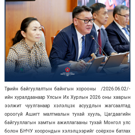
Төрийн байгуулалтын байнгын хорооны /2026.06.02/-
ийн хуралдаанаар Улсын Их Хурлын 2026 оны хаврын
ээлжит чуулганаар хэлэлцэх асуудлын жагсаалтад
ороогүй Ашигт малтмалын тухай хууль, Цагдаагийн
байгууллагын хамтын ажиллагааны тухай Монгол улс
болон БНЧУ хоорондын хэлэлцээрийг соёрхон батлах