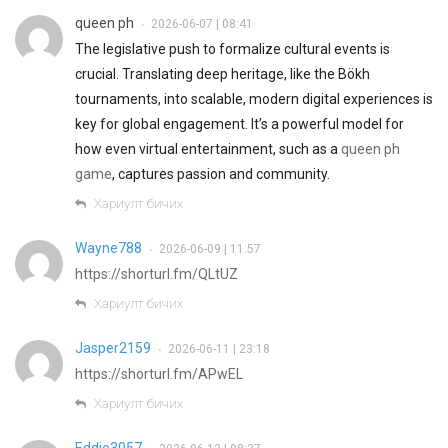
queen ph
2026-06-07 | 08:41
•
The legislative push to formalize cultural events is
crucial. Translating deep heritage, like the Bökh
tournaments, into scalable, modern digital experiences is
key for global engagement. It’s a powerful model for
how even virtual entertainment, such as a
queen ph
game
, captures passion and community.
Хариулт бичих
Wayne788
2026-06-09 | 11:57
•
https://shorturl.fm/QLtUZ
Хариулт бичих
Jasper2159
2026-06-11 | 23:18
•
https://shorturl.fm/APwEL
Хариулт бичих