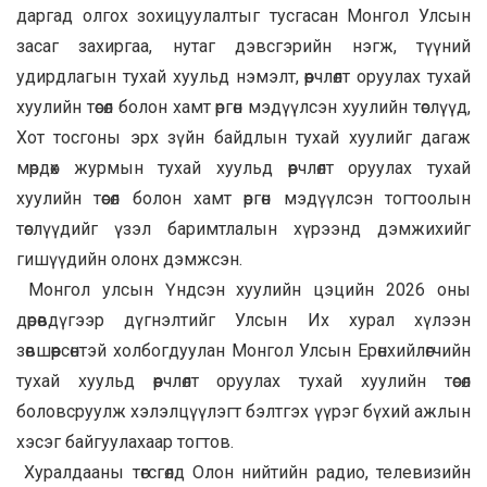
даргад олгох зохицуулалтыг тусгасан Монгол Улсын
засаг захиргаа, нутаг дэвсгэрийн нэгж, түүний
удирдлагын тухай хуульд нэмэлт, өөрчлөлт оруулах тухай
хуулийн төсөл болон хамт өргөн мэдүүлсэн хуулийн төслүүд,
Хот тосгоны эрх зүйн байдлын тухай хуулийг дагаж
мөрдөх журмын тухай хуульд өөрчлөлт оруулах тухай
хуулийн төсөл болон хамт өргөн мэдүүлсэн тогтоолын
төслүүдийг үзэл баримтлалын хүрээнд дэмжихийг
гишүүдийн олонх дэмжсэн.
Монгол улсын Үндсэн хуулийн цэцийн 2026 оны
дөрөвдүгээр дүгнэлтийг Улсын Их хурал хүлээн
зөвшөөрсөнтэй холбогдуулан Монгол Улсын Ерөнхийлөгчийн
тухай хуульд өөрчлөлт оруулах тухай хуулийн төсөл
боловсруулж хэлэлцүүлэгт бэлтгэх үүрэг бүхий ажлын
хэсэг байгуулахаар тогтов.
Хуралдааны төгсгөлд Олон нийтийн радио, телевизийн