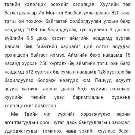
төслийн хэлэлцэх эсэхийг хэлэлцэв. Хуулийн төсөл
батлагдсанаар Их Монгол Улс байгуулагдсаны 820 жил
тэгш ой тохиож байгаатай холбогдуулан улсын баяр
наадамд 1024 бөх барилдуулах, тус хуулийн 9 дүгээр
зүйлийн 9.5 дахь хэсэгт аймгийн наадамд зургаа
давсан бөхөд “аймгийн харцага” цол олгох асуудал
орхигдсон байгааг нэмэх, Аймгийн баяр наадамд 16
насанд хүрсэн 256 хүртэлх бөх, аймгийн тэгш ойн баяр
наадамд 512 хүртэлх бөх, сумын наадамд 128 хүртэлх бөх
барилдуулах боломж нээгдэх юм. Гишүүд асуулт
асууж хариулт авсны дараа 55,6 хувийн саналаар
хуулийн төслийг үзэл баримтлалын хүрээнд
хэлэлцэхийг дэмжлээ.
Мөн Төрийн чиг үүргийг хэрэгжүүлэх зарим
агентлагуудын орон нутаг дахь байгууллагын захирал,
удирдлагуудыг томилох, чөлөөлөх эрхийг хуулиар Засаг