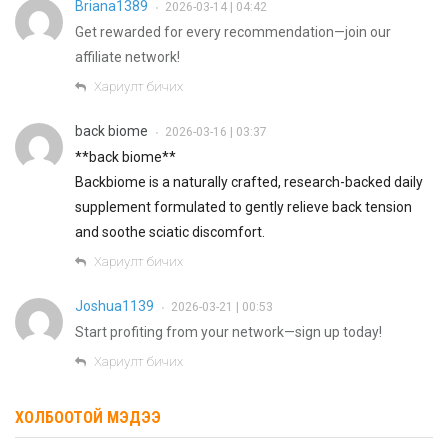
Briana1389
2026-03-14 | 04:42
•
Get rewarded for every recommendation—join our
affiliate network!
Хариулт бичих
back biome
2026-03-16 | 03:37
•
**back biome**
Backbiome is a naturally crafted, research-backed daily
supplement formulated to gently relieve back tension
and soothe sciatic discomfort.
Хариулт бичих
Joshua1139
2026-03-21 | 00:53
•
Start profiting from your network—sign up today!
Хариулт бичих
ХОЛБООТОЙ МЭДЭЭ