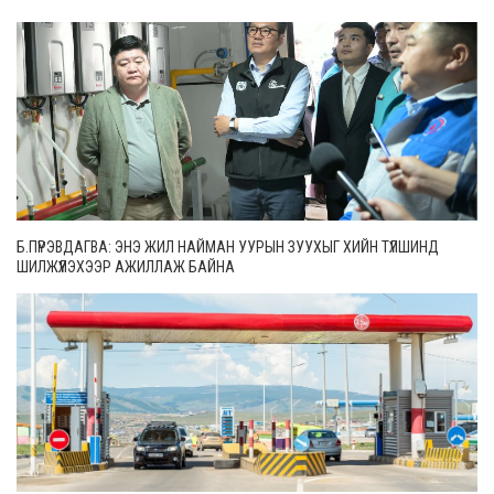
Б.ПҮРЭВДАГВА: ЭНЭ ЖИЛ НАЙМАН УУРЫН ЗУУХЫГ ХИЙН ТҮЛШИНД
ШИЛЖҮҮЛЭХЭЭР АЖИЛЛАЖ БАЙНА