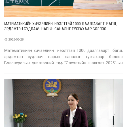
МАТЕМАТИКИЙН ХИЧЭЭЛИЙН НЭЭЛТТЭЙ 1000 ДААЛГАВАРТ БАГШ,
ЭРДЭМТЭН СУДЛААЧ НАРЫН САНАЛЫГ ТУСГАХААР БОЛЛОО
2025-05-28
Математикийн хичээлийн нээлттэй 1000 даалгаварт багш,
эрдэмтэн судлаач нарын саналыг тусгахаар боллоо
Боловсролын үнэлгээний төвөөс "Элсэлтийн шалгалт-2025"-ын
математикийн хичээлийн нээлттэй даалгавруудыг нийтэлсэн.
Улмаар багш, эрдэмтэн судлаач нараас мянган бодлогыг
хүүхдүүд цээжлэх бөгөө