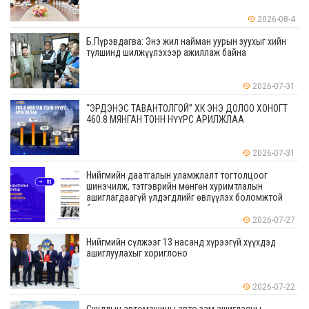
2026-08-4
Б.Пүрэвдагва: Энэ жил найман уурын зуухыг хийн
түлшинд шилжүүлэхээр ажиллаж байна
2026-07-31
“ЭРДЭНЭС ТАВАНТОЛГОЙ” ХК ЭНЭ ДОЛОО ХОНОГТ
460.8 МЯНГАН ТОНН НҮҮРС АРИЛЖЛАА
2026-07-31
Нийгмийн даатгалын уламжлалт тогтолцоог
шинэчилж, тэтгэврийн мөнгөн хуримтлалын
ашиглагдаагүй үлдэгдлийг өвлүүлэх боломжтой
боллоо
2026-07-27
Нийгмийн сүлжээг 13 насанд хүрээгүй хүүхдэд
ашиглуулахыг хориглоно
2026-07-22