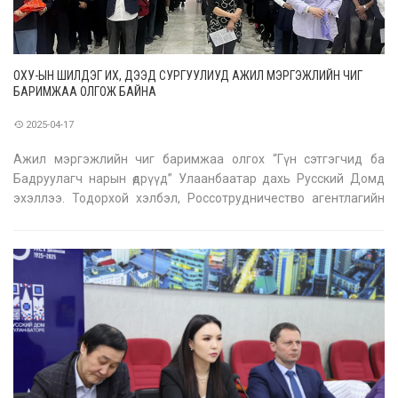
ОХУ-ЫН ШИЛДЭГ ИХ, ДЭЭД СУРГУУЛИУД АЖИЛ МЭРГЭЖЛИЙН ЧИГ
БАРИМЖАА ОЛГОЖ БАЙНА
2025-04-17
Ажил мэргэжлийн чиг баримжаа олгох “Гүн сэтгэгчид ба
Бадруулагч нарын өдрүүд” Улаанбаатар дахь Русский Домд
эхэллээ. Тодорхой хэлбэл, Россотрудничество агентлагийн
ОХУ-ын шилдэг их, дээд сургуулиудын төлөөлөл ирж, ахлах ангийн
сурагчдад зориулан ажил мэргэжлийн чиг баримжаа
олгохоор ажиллаж байна.