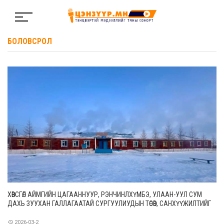
БОЛОВСРОЛ
ХӨВСГӨЛ АЙМГИЙН ЦАГААННУУР, РЭНЧИНЛХҮМБЭ, УЛААН-УУЛ СУМ
ДАХЬ ЗУУХАН ГАЛЛАГААТАЙ СУРГУУЛИУДЫН ТӨСӨВ, САНХҮҮЖИЛТИЙГ
ШИЙДВЭРЛЭЛЭЭ
2026-03-2