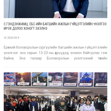
C.ГЭНДЭНЖАМЦ: ЕБС-ИЙН БАГШИЙН АЖЛЫН ГҮЙЦЭТГЭЛИЙН ҮНЭЛГЭЭ
ИРЭХ ДОЛОО ХОНОГТ ЭХЭЛНЭ
2025-05-9
Ерөнхий боловсролын сургуулийн багшийн ажлын гүйцэтгэлийн
үнэлгээг энэ сарын 13-23-ны өдрүүдэд зохион байгуулах гэж
байна. Энэ талаар Боловсролын үнэлгээний төвийн
даалгаврын хэлтсийн дарга С.Гэндэнжамцаас тодрууллаа.
-Багшийн ажлын гүйцэтгэлийн үнэлгээг хэрхэн зохион
байгуулах вэ? -Боловсрол