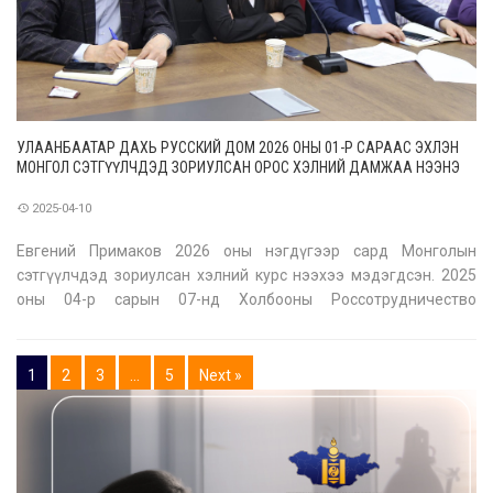
УЛААНБААТАР ДАХЬ РУССКИЙ ДОМ 2026 ОНЫ 01-Р САРААС ЭХЛЭН
МОНГОЛ СЭТГҮҮЛЧДЭД ЗОРИУЛСАН ОРОС ХЭЛНИЙ ДАМЖАА НЭЭНЭ
2025-04-10
Евгений Примаков 2026 оны нэгдүгээр сард Монголын
сэтгүүлчдэд зориулсан хэлний курс нээхээ мэдэгдсэн. 2025
оны 04-р сарын 07-нд Холбооны Россотрудничество
агентлагийн дарга Евгений Александрович Примаков болон
гадаадын хэвлэл мэдээллийн төлөөлөгчдийн хооронд онлайн
хурал болов. Тус арга хэмжээнд ТУХ
1
2
3
…
5
Next »