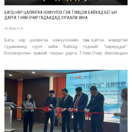
БАГШ НАР ЦАЛИНГАА НЭМҮҮЛЭХ ГЭЖ ТЭМЦЭЖ БАЙХАД БЕГ-ЫН
ДАРГА Т.НЯМ-ОЧИР ГАДААДАД ЗУГААЛЖ ЯВНА
2025-11-5
Багш нар цалингаа нэмүүлэхийн төлөө хүйтэн жавартай
гудамжинд суулт хийж байхад тэднийг “хариуцдаг”
Боловсролын ерөнхий газрын дарга Т.Ням-Очир Финландын
агаар амьсгалан, боловсролын “шинэ эрин”-тэй танилцаж
яваа юм байх аа. Мэдээж, дарга хүн дангаар аялна гэж юу
байх вэ. Санхүүгийн асуудлыг хариуцд