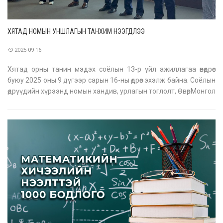
ХЯТАД НОМЫН УНШЛАГЫН ТАНХИМ НЭЭГДЛЭЭ
2025-09-16
Хятад орны танин мэдэх соёлын 13-р үйл ажиллагаа өнөөдрөөс
буюу 2025 оны 9 дүгээр сарын 16-ны өдрөөс эхэлж байна. Соёлын
өдрүүдийн хүрээнд номын хандив, урлагын тоглолт, ӨвөрМонгол
эмч нарын үзлэг оношилгоо, кино үзвэр зэрэг үйл
ажиллагаануудыг зохион байгуулахаар төлөвлөж байна. Дээрх
соёлын өдр