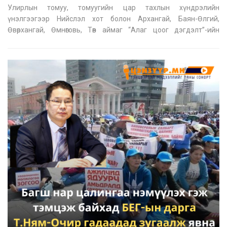
Улирлын томуу, томуугийн цар тахлын хүндрэлийн
үнэлгээгээр Нийслэл хот болон Архангай, Баян-Өлгий,
Өвөрхангай, Өмнөговь, Төв аймаг “Алаг цоог дэгдэлт”-ийн
түвшинд, 13 аймагт “Идэвхжил”-ийн түвшинд, 2 аймагт
“Улирал хооронд”-ын түвшинд байна. 47-р долоо хоногт томуу,
томуу төст өвчний үүсгэгчийн 6