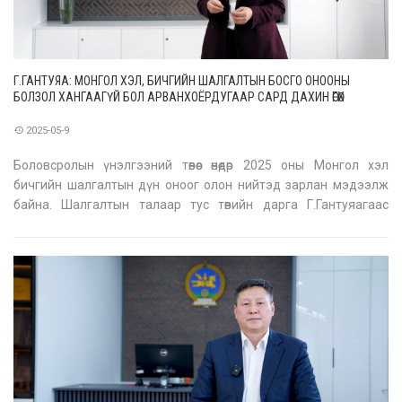
Г.ГАНТУЯА: МОНГОЛ ХЭЛ, БИЧГИЙН ШАЛГАЛТЫН БОСГО ОНООНЫ
БОЛЗОЛ ХАНГААГҮЙ БОЛ АРВАНХОЁРДУГААР САРД ДАХИН ӨГӨХ
БОЛОМЖТОЙ
2025-05-9
Боловсролын үнэлгээний төвөөс өнөөдөр 2025 оны Монгол хэл
бичгийн шалгалтын дүн оноог олон нийтэд зарлан мэдээлж
байна. Шалгалтын талаар тус төвийн дарга Г.Гантуяагаас
тодрууллаа. Боловсролын үнэлгээний төвийн захирал
Г.Гантуяа: 2025 оны Монгол хэл бичгийн шалгалтад нийт 83374
шалгуулагч хамрагдл