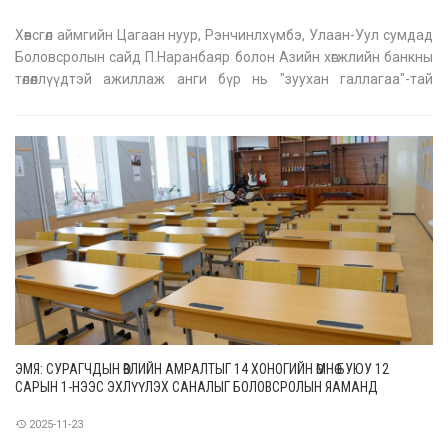
Хөвсгөл аймгийн Цагаан нуур, Рэнчинлхүмбэ, Улаан-Уул сумдад
Боловсролын сайд П.Наранбаяр болон Азийн хөгжлийн банкны
төлөөллүүдтэй ажиллаж анги бүр нь "зуухан галлагаа"-тай
сургуулиудын төсөв, санхүүжилтийн асуудлыг шийдвэрлэлээ.
Цагаан нуур суманд АХБ-ны санхүүжилтээр 320 хүүхдийн
суудалтай ши
ЭМЯ: СУРАГЧДЫН ӨВЛИЙН АМРАЛТЫГ 14 ХОНОГИЙН ӨМНӨ БУЮУ 12
САРЫН 1-НЭЭС ЭХЛҮҮЛЭХ САНАЛЫГ БОЛОВСРОЛЫН ЯАМАНД
ХҮРГҮҮЛЛЭЭ
2025-11-23