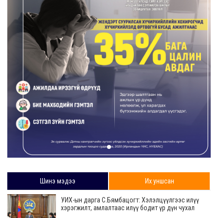
Шинэ мэдээ
Их уншсан
УИХ-ын дарга С.Бямбацогт: Хэлэлцүүлгээс илүү
хэрэгжилт, амлалтаас илүү бодит үр дүн чухал