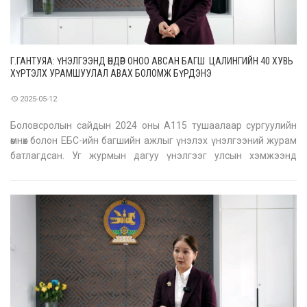
Г.ГАНТУЯА: ҮНЭЛГЭЭНД ӨНДӨР ОНОО АВСАН БАГШ ЦАЛИНГИЙН 40 ХУВЬ
ХҮРТЭЛХ УРАМШУУЛАЛ АВАХ БОЛОМЖ БҮРДЭНЭ
2025-05-12
Боловсролын сайдын 2024 оны А115 тушаалаар сургуулийн
өмнөх болон ЕБС-ийн багшийн ажлыг үнэлэх үнэлгээний журам
батлагдсан. Уг журмын дагуу үнэлгээг улсын хэмжээнд
зохион байгуулж байгаа. Уг үнэлгээний ажлын явцын талаар
Боловсролын үнэлгээний төвийн захирал Г.Гантуяагаас дараах
мэдээллийг авлаа.