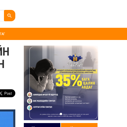
ТАГ
ЙН
Н