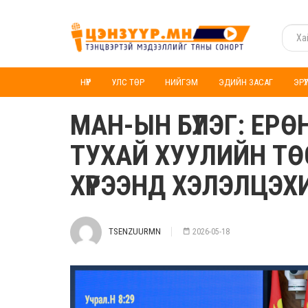
НҮҮР
УЛС ТӨР
НИЙГЭМ
ЭДИЙН ЗАСАГ
ЭРҮ
МАН-ЫН БҮЛЭГ: ЕР
ТУХАЙ ХУУЛИЙН ТӨ
ХҮРЭЭНД ХЭЛЭЛЦЭ
TSENZUURMN
2026-05-18