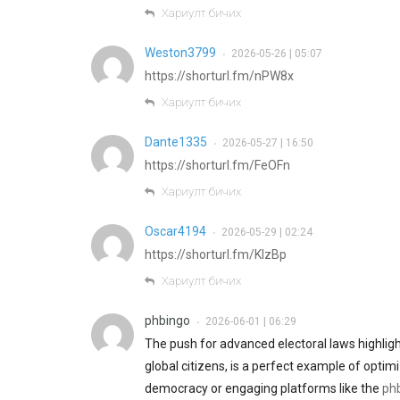
Хариулт бичих
Weston3799
2026-05-26 | 05:07
•
https://shorturl.fm/nPW8x
Хариулт бичих
Dante1335
2026-05-27 | 16:50
•
https://shorturl.fm/FeOFn
Хариулт бичих
Oscar4194
2026-05-29 | 02:24
•
https://shorturl.fm/KlzBp
Хариулт бичих
phbingo
2026-06-01 | 06:29
•
The push for advanced electoral laws highlight
global citizens, is a perfect example of optim
democracy or engaging platforms like the
ph