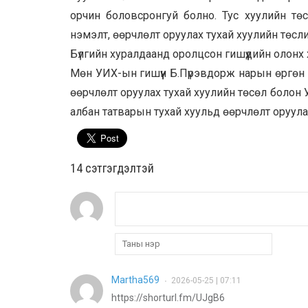
орчин боловсронгуй болно. Тус хуулийн тө
нэмэлт, өөрчлөлт оруулах тухай хуулийн төсли
Бүлгийн хуралдаанд оролцсон гишүүдийн олон
Мөн УИХ-ын гишүүн Б.Пүрэвдорж нарын өргөн 
өөрчлөлт оруулах тухай хуулийн төсөл болон 
албан татварын тухай хуульд өөрчлөлт оруула
14 cэтгэгдэлтэй
Martha569
2026-05-25 | 07:11
•
https://shorturl.fm/UJgB6