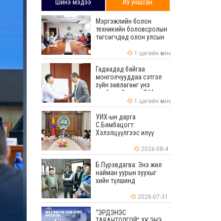
Шинэ мэдээ
Их уншсан
Мэргэжлийн болон
техникийн боловсролын
төгсөгчдөд олон улсын
хэмжээнд хүлээн
зөвшөөрөгдөх ур
1 цагийн өмнө
чадваруудыг олгоно
Гадаадад байгаа
монголчууддаа сэтгэл
зүйн зөвлөгөөг үнэ
төлбөргүй өгдөг Т.Мөнх-
Эрдэнийг Боловсролын
1 цагийн өмнө
тэргүүний ажилтнаар
шагналаа
УИХ-ын дарга
С.Бямбацогт:
Хэлэлцүүлгээс илүү
хэрэгжилт, амлалтаас
илүү бодит үр дүн чухал
2026-08-4
Б.Пүрэвдагва: Энэ жил
найман уурын зуухыг
хийн түлшинд
шилжүүлэхээр ажиллаж
байна
2026-07-31
“ЭРДЭНЭС
ТАВАНТОЛГОЙ” ХК ЭНЭ