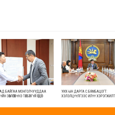
АД БАЙГАА МОНГОЛЧУУДДАА
УИХ-ЫН ДАРГА С.БЯМБАЦОГТ:
ЙН ЗӨВЛӨГӨӨГ ҮНЭ ТӨЛБӨРГҮЙ ӨГДӨГ
ХЭЛЭЛЦҮҮЛГЭЭС ИЛҮҮ ХЭРЭГЖИЛТ
ЭРДЭНИЙГ БОЛОВСРОЛЫН
АМЛАЛТААС ИЛҮҮ БОДИТ ҮР ДҮН 
НИЙ АЖИЛТНААР ШАГНАЛАА