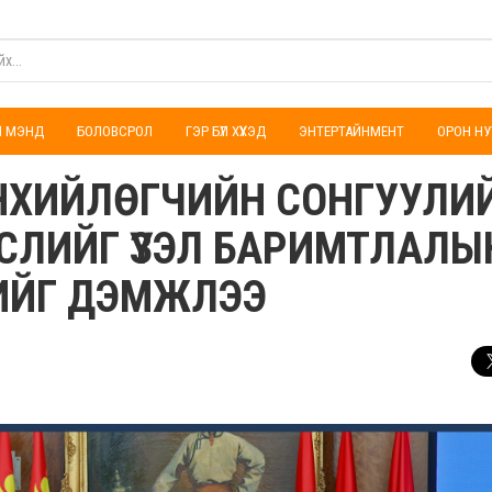
ҮЛ МЭНД
БОЛОВСРОЛ
ГЭР БҮЛ ХҮҮХЭД
ЭНТЕРТАЙНМЕНТ
ОРОН НУ
ӨНХИЙЛӨГЧИЙН СОНГУУЛИ
СЛИЙГ ҮЗЭЛ БАРИМТЛАЛЫ
ХИЙГ ДЭМЖЛЭЭ