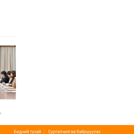
,
ЧУХАЛ
Бидний тухай
Сурталчилгаа байршуулах