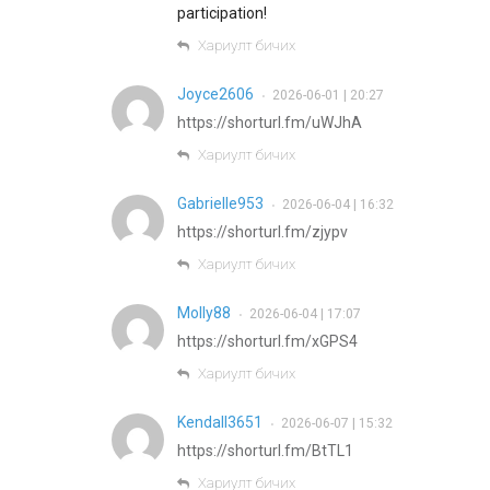
participation!
Хариулт бичих
Joyce2606
2026-06-01 | 20:27
•
https://shorturl.fm/uWJhA
Хариулт бичих
Gabrielle953
2026-06-04 | 16:32
•
https://shorturl.fm/zjypv
Хариулт бичих
Molly88
2026-06-04 | 17:07
•
https://shorturl.fm/xGPS4
Хариулт бичих
Kendall3651
2026-06-07 | 15:32
•
https://shorturl.fm/BtTL1
Хариулт бичих