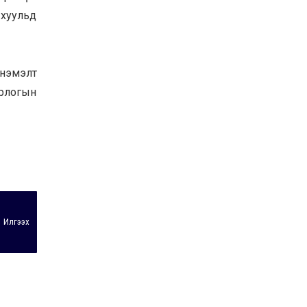
Байнгын хорооны дарга
 хуульд
М.Мандхай Цөлжилттэй
тэмцэх тухай НҮБ-ын
конвенцын талуудын 17
дугаар бага хурал
2026-07-20
(СОР17)-ын бэлтгэл
 нэмэлт
ажлын явцтай танилцлаа
орлогын
Илгээх