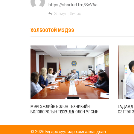
https://shorturl.fm/SvV6a
Хариулт бичих
ХОЛБООТОЙ МЭДЭЭ
МЭРГЭЖЛИЙН БОЛОН ТЕХНИКИЙН
ГАДААД
БОЛОВСРОЛЫН ТӨГСӨГЧДӨД ОЛОН УЛСЫН
СЭТГЭЛ ЗҮ
ХЭМЖЭЭНД ХҮЛЭЭН ЗӨВШӨӨРӨГДӨХ УР
Т.МӨНХ-
ЧАДВАРУУДЫГ ОЛГОНО
ТЭРГҮҮ
© 2026 Бүх эрх хуулиар хамгаалагдсан.