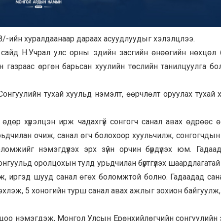
8/-ийн хуралдаанаар дараах асуудлуудыг хэлэлцлээ.
айд Н.Учрал улс орны эдийн засгийн өнөөгийн нөхцөл 
н газраас өргөн барьсан хуулийн төслийн танилцуулга бо
онгуулийн тухай хуульд нэмэлт, өөрчлөлт оруулах тухай 
 өдөр хүрэлцэн ирж чадахгүй сонгогч санал авах өдрөөс 
рьдчилан очиж, санал өгч болохоор хуульчилж, сонгогчдын
ломжийг нэмэгдүүлэх эрх зүйн орчин бүрдүүлэх юм. Гадаа
нгуульд оролцохын тулд урьдчилан бүртгүүлэх шаардлагатай
ж, иргэд шууд санал өгөх боломжтой болно. Гадаадад сан
эхлэж, 5 хоногийн турш санал авах ажлыг зохион байгуулж,
цоо нэмэгдэж, Монгол Улсын Ерөнхийлөгчийн сонгуулийн э