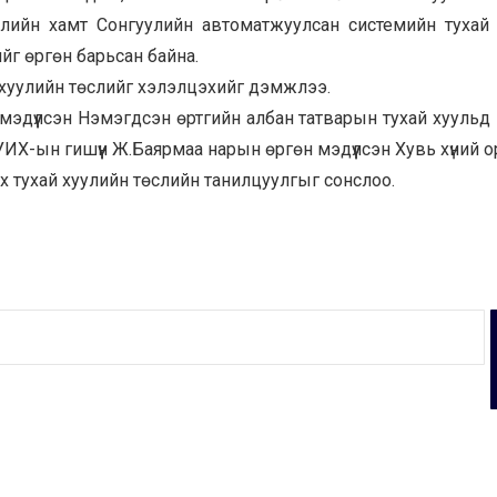
слийн хамт Сонгуулийн автоматжуулсан системийн тухай
йг өргөн барьсан байна.
х хуулийн төслийг хэлэлцэхийг дэмжлээ.
мэдүүлсэн Нэмэгдсэн өртгийн албан татварын тухай хуульд
УИХ-ын гишүүн Ж.Баярмаа нарын өргөн мэдүүлсэн Хувь хүний 
х тухай хуулийн төслийн танилцуулгыг сонслоо.