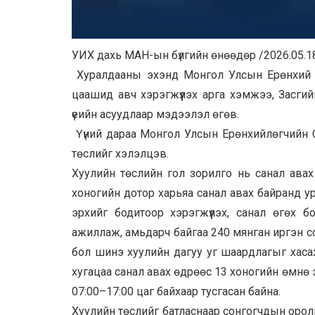
УИХ дахь МАН-ын бүлгийн өнөөдөр /2026.05.1
Хуралдааны эхэнд Монгол Улсын Ерөнхий с
цаашид авч хэрэгжүүлэх арга хэмжээ, Засгий
үеийн асуудлаар мэдээлэл өгөв.
Үүний дараа Монгол Улсын Ерөнхийлөгчийн С
төслийг хэлэлцэв.
Хуулийн төслийн гол зорилго нь санал авах
хоногийн дотор харьяа санал авах байранд у
эрхийг бодитоор хэрэгжүүлэх, санал өгөх бо
ажиллаж, амьдарч байгаа 240 мянган иргэн со
бол шинэ хуулийн дагуу уг шаардлагыг хаса
хугацаа санал авах өдрөөс 13 хоногийн өмнө 
07:00–17:00 цаг байхаар тусгасан байна.
Хуулийн төслийг батласнаар сонгогчдын орол