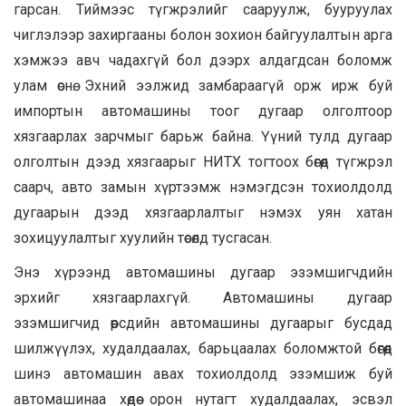
гарсан. Тиймээс түгжрэлийг сааруулж, бууруулах
чиглэлээр захиргааны болон зохион байгуулалтын арга
хэмжээ авч чадахгүй бол дээрх алдагдсан боломж
улам өснө. Эхний ээлжид замбараагүй орж ирж буй
импортын автомашины тоог дугаар олголтоор
хязгаарлах зарчмыг барьж байна. Үүний тулд дугаар
олголтын дээд хязгаарыг НИТХ тогтоох бөгөөд түгжрэл
саарч, авто замын хүртээмж нэмэгдсэн тохиолдолд
дугаарын дээд хязгаарлалтыг нэмэх уян хатан
зохицуулалтыг хуулийн төсөлд тусгасан.
Энэ хүрээнд автомашины дугаар эзэмшигчдийн
эрхийг хязгаарлахгүй. Автомашины дугаар
эзэмшигчид өөрсдийн автомашины дугаарыг бусдад
шилжүүлэх, худалдаалах, барьцаалах боломжтой бөгөөд
шинэ автомашин авах тохиолдолд эзэмшиж буй
автомашинаа хөдөө орон нутагт худалдаалах, эсвэл