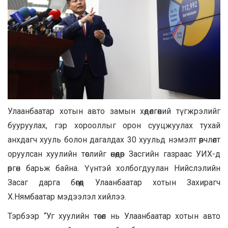
Улаанбаатар хотын авто замын хөдөлгөөний түгжрэлийг
бууруулах, гэр хорооллыг орон сууцжуулах тухай
анхдагч хууль болон дагалдах 30 хуульд нэмэлт өөрчлөлт
оруулсан хуулийн төслийг өнөөдөр Засгийн газраас УИХ-д
өргөн барьж байна. Үүнтэй холбогдуулан Нийслэлийн
Засаг дарга бөгөөд Улаанбаатар хотын Захирагч
Х.Нямбаатар мэдээлэл хийлээ.
Тэрбээр “Уг хуулийн төсөл нь Улаанбаатар хотын авто