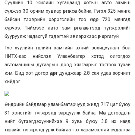
Сүүлийн 10 жилийн хугацаанд хотын авто замын
сүлжээ 30 орчим хувиар өргөжсөн байна. Гэтэл 325 мянга
байсан тээврийн хэрэгслийн тоо өнөөдөр 720 мянгад
хүрчээ. Тиймээс авто зам өргөтгөлөө гээд түгжрэлийг
бууруулж чадахгүй гэдэгтэй эвлэрэхээс өөр аргагүй.
Тус хуулийн төслийн хамгийн эхний зохицуулалт бол
НИТХ-аас нийслэл Улаанбаатар хотод олгогдох
автомашины дугаарын дээд хязгаарыг тогтоох тухай
юм. Бид хот дотор өдөрт дунджаар 2.8 сая удаа зорчилт
хийдэг.
Өнөөдрийн байдлаар улаанбаатарчууд жилд 717 цаг буюу
31 хоногийг түгжрэлд зарцуулж байна. Мөн дотоодын
нийт бүтээгдэхүүнийхээ 9 хувь буюу 3.8 их наяд
төгрөгийг түгжрэлд үрж байгаа гэх харамсалтай судалгаа