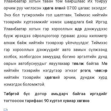
Улаанбаатар хотын таван том байршлаас Их тойруу
орчим руу чиглэсэн хөдөлгөөн өглөөний 07:00 цагаас эхэлдэг.
Энэ бол түгжрэлийн гол шалтгаан. Тиймээс нийтийн
тээврийн хүртээмжийг нэмэх шаардлага бий. Иргэд
Улаанбаатар хотын гэр хорооллын өндөр дэнжүүдээс
бууж ирэхдээ ойролцоогоор гурваас дээш километр
алхаж байж нийтийн тээврээр үйлчлүүлдэг. Тиймээс
гэр хорооллын дэнжүүдийг авто замын сүлжээнд
холбох, холбогдсон замуудад богино эргэлтийн дунд
оврын автобуснуудыг явуулахаар төлөвлөж байгаа. Мөн
нийтийн тээврийн нэгдүгээр эгнээг өргөсгөн, чөлөөлснөөр
нийтийн тээврийн хөдөлгөөний эрчим, дундаж хурд
нэмэгдэх боломжтой.
Төлбөртэй бүс дотор амьдарч байгаа иргэдийг
тогтоосон тарифаас 90 хүртэл хувиар хөнгөлнө