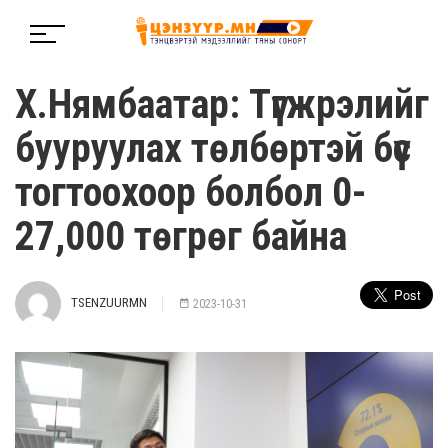
Х.Нямбаатар: Түгжрэлийг
бууруулах төлбөртэй бүс
тогтоохоор болбол 0-
27,000 төгрөг байна
TSENZUURMN
2023-10-31