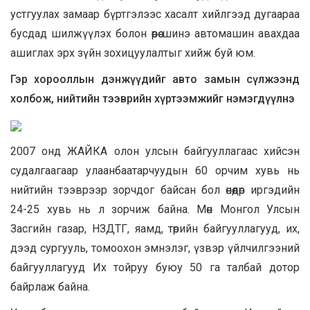
устгуулах замаар бүртгэлээс хасалт хийлгээд дугаараа
бусдад шилжүүлэх болон өөрөө шинэ автомашин авахдаа
ашиглах эрх зүйн зохицуулалтыг хийж буй юм.
Гэр хорооллын дэнжүүдийг авто замын сүлжээнд
холбож, нийтийн тээврийн хүртээмжийг нэмэгдүүлнэ
2007 онд ЖАЙКА олон улсын байгууллагаас хийсэн
судалгаагаар улаанбаатарчуудын 60 орчим хувь нь
нийтийн тээврээр зорчдог байсан бол өнөөдөр иргэдийн
24-25 хувь нь л зорчиж байна. Мөн Монгол Улсын
Засгийн газар, НЗДТГ, яамд, төрийн байгууллагууд, их,
дээд сургууль, томоохон эмнэлэг, үзвэр үйлчилгээний
байгууллагууд Их тойруу буюу 50 га талбай дотор
байрлаж байна.