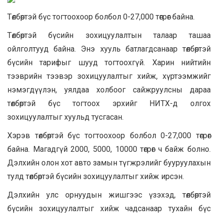
Төлбөртэй бүс тогтоохоор болбол 0-27,000 төгрөг байна.
Төлбөртэй бүсийн зохицуулалтын талаар ташаа
ойлголтууд байна. Энэ хууль батлагдсанаар төлбөртэй
бүсийн тарифыг шууд тогтоохгүй. Харин нийтийн
тээврийн тээвэр зохицуулалтыг хийж, хүртээмжийг
нэмэгдүүлэн, уялдаа холбоог сайжруулсны дараа
төлбөртэй бүс тогтоох эрхийг НИТХ-д олгох
зохицуулалтыг хуульд тусгасан.
Хэрэв төлбөртэй бүс тогтоохоор болбол 0-27,000 төгрөг
байна. Магадгүй 2000, 5000, 10000 төгрөг ч байж болно.
Дэлхийн олон хот авто замын түгжрэлийг бууруулахын
тулд төлбөртэй бүсийн зохицуулалтыг хийж ирсэн.
Дэлхийн улс орнуудын жишгээс үзэхэд, төлбөртэй
бүсийн зохицуулалтыг хийж чадсанаар тухайн бүс