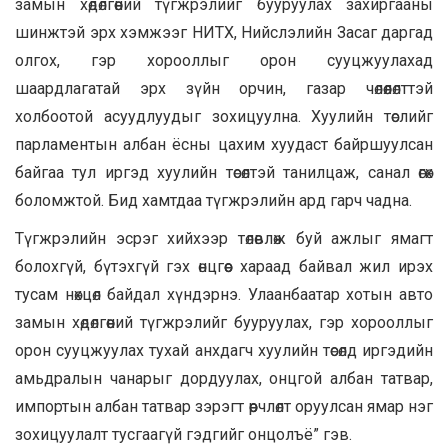
замын хөдөлгөөний түгжрэлийг бууруулах захиргааны
шинжтэй эрх хэмжээг НИТХ, Нийслэлийн Засаг даргад
олгох, гэр хорооллыг орон сууцжуулахад
шаардлагатай эрх зүйн орчин, газар чөлөөлөлттэй
холбоотой асуудлуудыг зохицуулна. Хуулийн төслийг
парламентын албан ёсны цахим хуудаст байршуулсан
байгаа тул иргэд хуулийн төсөлтэй танилцаж, санал өгөх
боломжтой. Бид хамтдаа түгжрэлийн ард гарч чадна.
Түгжрэлийн эсрэг хийхээр төлөвлөж буй ажлыг ямагт
болохгүй, бүтэхгүй гэх өнцгөөс хараад байвал жил ирэх
тусам нөхцөл байдал хүндэрнэ. Улаанбаатар хотын авто
замын хөдөлгөөний түгжрэлийг бууруулах, гэр хорооллыг
орон сууцжуулах тухай анхдагч хуулийн төсөлд иргэдийн
амьдралын чанарыг дордуулах, онцгой албан татвар,
импортын албан татвар зэрэгт өөрчлөлт оруулсан ямар нэг
зохицуулалт тусгаагүй гэдгийг онцолъё” гэв.