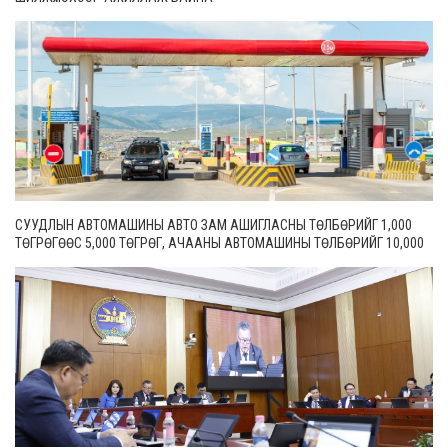
СУУДЛЫН АВТОМАШИНЫ АВТО ЗАМ АШИГЛАСНЫ ТӨЛБӨРИЙГ 1,000
ТӨГРӨГӨӨС 5,000 ТӨГРӨГ, АЧААНЫ АВТОМАШИНЫ ТӨЛБӨРИЙГ 10,000
ТӨГРӨГӨӨС 20,000 ТӨГРӨГ БОЛГОН ШИНЭЧИЛЖЭЭ