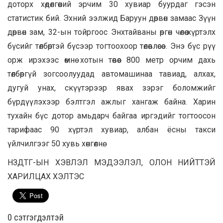
доторх хөдөлгөөний эрчим 30 хувиар буурдаг гэсэн
статистик бий. Эхний ээлжид Баруун дөрвөн замаас Зүүн
дөрвөн зам, 32-ын тойргоос Энхтайваны өргөн чөлөө хүртэлх
бүсийг төлбөртэй бүсээр тогтоохоор төлөвлөсөэ. Энэ бүс рүү
орж ирэхээс өмнө хотын төвөөс 800 метр орчим дахь
төлбөргүй зогсоолуудад автомашинаа тавиад, алхах,
дугуй унах, скүүтэрээр явах зэрэг боломжийг
бүрдүүлэхээр бэлтгэл ажлыг хангаж байна. Харин
тухайн бүс дотор амьдарч байгаа иргэдийг тогтоосон
тарифаас 90 хүртэл хувиар, албан ёсны такси
үйлчилгээг 50 хувь хөнгөлнө.
НЗДТГ-ЫН ХЭВЛЭЛ МЭДЭЭЛЭЛ, ОЛОН НИЙТТЭЙ
ХАРИЛЦАХ ХЭЛТЭС
0 cэтгэгдэлтэй