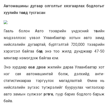
Автомашины дугаар олголтыг хязгаарлах бодлогыг
хуулийн төсөлд тусгасан
Гааль болон Авто тээврийн үндэсний төвийн
мэдээллээс үзвэл Улаанбаатар хотын авто замд
нийслэлийн дугаартай, бүртгэлтэй 720,000 тээврийн
хэрэгсэл байгаа бөгөөд энэ тоо жилд дунджаар 47-50
мянгаар нэмэгдэж байгаа юм.
Энэ хурдаар өсвөл дөрвөн жилийн дараа Улаанбаатар хот
нэг сая автомашинтай болж, дэлхийд анти-
статистикаараа тэргүүлэх магадлалтай. Өмнө нь
нийслэлийн зүгээс түгжрэлийг бууруулах чиглэлээр
авто замын сүлжээг өргөтгөн, гүүр барих бодлого барьж
байв.