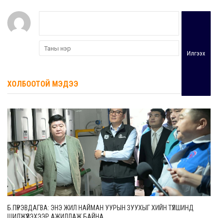
Илгээх
ХОЛБООТОЙ МЭДЭЭ
Б.ПҮРЭВДАГВА: ЭНЭ ЖИЛ НАЙМАН УУРЫН ЗУУХЫГ ХИЙН ТҮЛШИНД
ШИЛЖҮҮЛЭХЭЭР АЖИЛЛАЖ БАЙНА