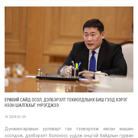
болсноор Монголын улс төр хэмээх эмгэнэлт инээдмийн
жүжгийн нэгэн сонирхолтой ү
ЕРӨНХИЙ САЙД ОСОЛ, ДЭЛБЭРЭЛТ ТОХИОЛДЛЫНХ БИШ ГЭЭД ХЭРЭГ
НЭЭН ШАЛГАХЫГ ҮҮРЭГДЖЭЭ
2024-01-29
Дүнжингаравын уулзварт газ тээвэрлэж явсан машин
осолдож, дэлбэрэлт болсноос үүдэж онцгой байдлын гурван