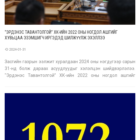
‘’ЭРДЭНЭС ТАВАНТОЛГОЙ’’ ХК-ИЙН 2022 ОНЫ НОГДОЛ АШГИЙГ
ХУВЬЦАА ЭЗЭМШИГЧ ИРГЭДЭД ШИЛЖҮҮЛЖ ЭХЭЛЛЭЭ
2024-01-31
Засгийн газрын ээлжит хуралдаан 2024 оны нэгдүгээр сарын
31-нд болж дараах асуудлуудыг хэлэлцэн шийдвэрлэлээ.
"Эрдэнэс Тавантолгой’’ ХК-ийн 2022 оны ногдол ашгийг
хувьцаа эзэмшигч иргэдэд шилжүүлж эхэллээ "Эрдэнэс
Тавантолгой’’ ХК-ийн ногдол ашгийн талаар авах арга
хэмжээний тухай Засгийн газр