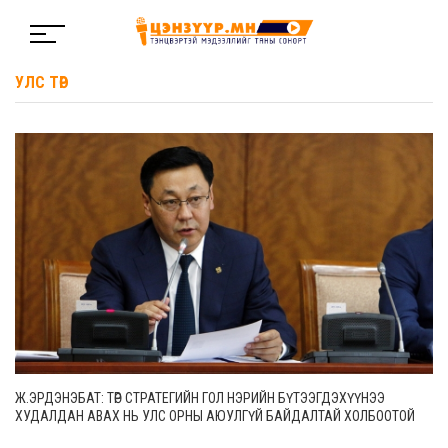
УЛС ТӨР
Ж.ЭРДЭНЭБАТ: ТӨР СТРАТЕГИЙН ГОЛ НЭРИЙН БҮТЭЭГДЭХҮҮНЭЭ
ХУДАЛДАН АВАХ НЬ УЛС ОРНЫ АЮУЛГҮЙ БАЙДАЛТАЙ ХОЛБООТОЙ
АСУУДАЛ