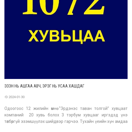
ЭЗЭН НЬ АШГАА АВЧ, ЭРЭГ НЬ УСАА ХАШДАГ
2024-01-30
Одоогоос 12 жилийн өмнө “Эрдэнэс таван толгой” хувцаат
компаний 20 хувь болох 3 тэрбум хувцааг иргэдэд үнэ
төлбөргүй эзэмшүүлэх шийдвэр гарчээ. Тухайн үеийн хүн амдаа
хуваагаад нэг хүнд 1072 хувьцаа хэлбэрээр эзэмшүүлэх