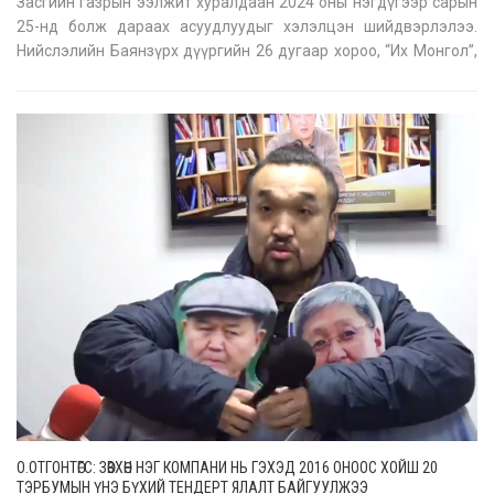
Засгийн газрын ээлжит хуралдаан 2024 оны нэгдүгээр сарын
25-нд болж дараах асуудлуудыг хэлэлцэн шийдвэрлэлээ.
Нийслэлийн Баянзүрх дүүргийн 26 дугаар хороо, “Их Монгол”,
“Дүнжингарав” худалдааны төвийн авто замын уулзварт 2024
оны нэгдүгээр сарын 24-ний 01.06 цагт гарсан гал түймрийн
нөхцөл байдал
О.ОТГОНТӨГС: ЗӨВХӨН НЭГ КОМПАНИ НЬ ГЭХЭД 2016 ОНООС ХОЙШ 20
ТЭРБУМЫН ҮНЭ БҮХИЙ ТЕНДЕРТ ЯЛАЛТ БАЙГУУЛЖЭЭ