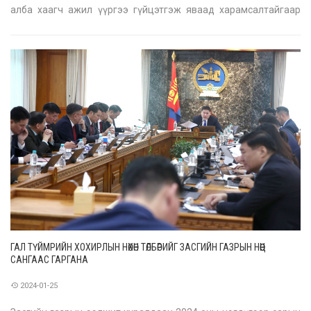
алба хаагч ажил үүргээ гүйцэтгэж яваад харамсалтайгаар
амиа алдсан. Өнөөдөр тэдгээр зоригт залуусыг сүүлчийн замд нь
үдлээ. Харин үүнтэй зэрэгцэн Засгийн газрын энэ сарын 25-
ны өдрийн хуралдаа
ГАЛ ТҮЙМРИЙН ХОХИРЛЫН НӨХӨН ТӨЛБӨРИЙГ ЗАСГИЙН ГАЗРЫН НӨӨЦ
САНГААС ГАРГАНА
2024-01-25