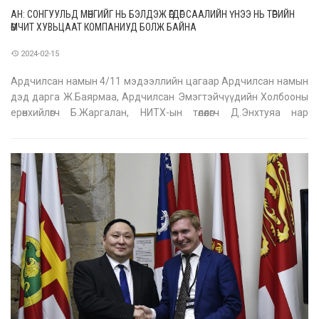
АН: СОНГУУЛЬД МӨНГИЙГ НЬ БЭЛДЭЖ ӨГДӨГ СААЛИЙН ҮНЭЭ НЬ ТӨРИЙН
ӨМЧИТ ХУВЬЦААТ КОМПАНИУД БОЛЖ БАЙНА
2024-02-15
Ардчилсан намын 4/11 мэдээллийн цагаар Ардчилсан намын
дэд дарга Ж.Баярмаа, Ардчилсан Эмэгтэйчүүдийн Холбооны
ерөнхийлөгч Б.Жаргалан, НИТХ-ын төлөөлөгч Д.Энхтуяа нар
оролцож өвөлжилтийн нөхцөл байдал, иргэдийн амьжиргааны
түвшин, Монгол Улсын эдийн засгийн нөхцөл байдал, төрд
нүүрлэж буй авлигын т