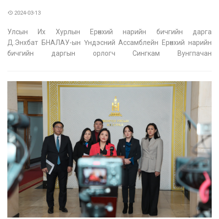
СИНГКАМ ВУНГПАЧАН-ЫГ ХҮЛЭЭН АВЧ УУЛЗЛАА
2024-03-13
Улсын Их Хурлын Ерөнхий нарийн бичгийн дарга
Д.Энхбат БНАЛАУ-ын Үндэсний Ассамблейн Ерөнхий нарийн
бичгийн даргын орлогч Сингкам Вунгпачан
тэргүүтэй төлөөлөгчдийг өнөөдөр /2024.03.13/ хүлээн авч уулзлаа.
Улсын Их Хурлын Ерөнхий нарийн бичгийн дарга Д.Энхбат,
Монгол Улсын Их Хурал нь БНАЛАУ-ын Үнд