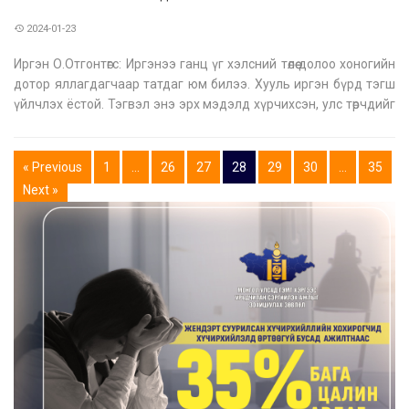
2024-01-23
Иргэн О.Отгонтөгс: Иргэнээ ганц үг хэлсний төлөө долоо хоногийн
дотор яллагдагчаар татдаг юм билээ. Хууль иргэн бүрд тэгш
үйлчлэх ёстой. Тэгвэл энэ эрх мэдэлд хүрчихсэн, улс төрчдийг
бас адил зарчмаар шалгах хэрэгтэй. Х.Болорчулуун сайдын
гомдлоор эрүүгийн хэрэгт намайг яллагдагчаар татаж
шалгаад ду
« Previous
1
…
26
27
28
29
30
…
35
Next »