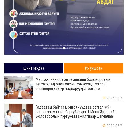
Шинэ мэдээ
Их уншсан
Мэргэжлийн болон техникийн боловсролын
төгсөгчдөд олон улсын хэмжээнд хүлээн
зөвшөөрөгдөх ур чадваруудыг олгоно
2026-08-7
Гадаадад байгаа монголчууддаа сэтгэл зүйн
зөвлөгөөг үнэ төлбөргүй өгдөг Т.Мөнх-Эрдэнийг
Боловсролын тэргүүний ажилтнаар шагналаа
2026-08-7