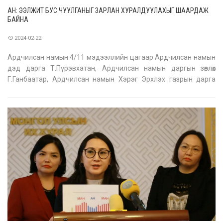
АН: ЭЭЛЖИТ БУС ЧУУЛГАНЫГ ЗАРЛАН ХУРАЛДУУЛАХЫГ ШААРДАЖ
БАЙНА
2024-02-22
Ардчилсан намын 4/11 мэдээллийн цагаар Ардчилсан намын
дэд дарга Т.Пүрэвхатан, Ардчилсан намын даргын зөвлөх
Г.Ганбаатар, Ардчилсан намын Хэрэг Эрхлэх газрын дарга
Н.Лхагвадорж, Ардчилсан намын ҮБХ-ны гишүүн Пунсалмаа,
Нийслэлийн Ардчилсан намын дэд дарга Л.Отгонцэцэг, НИТХ-
ын төлөөлөгч Д.Энхтуяа