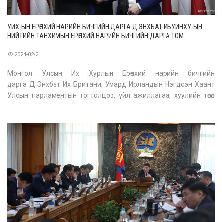
УИХ-ЫН ЕРӨНХИЙ НАРИЙН БИЧГИЙН ДАРГА Д.ЭНХБАТ ИБУИНХУ-ЫН
НИЙТИЙН ТАНХИМЫН ЕРӨНХИЙ НАРИЙН БИЧГИЙН ДАРГА ТОМ
ГОУЛДСМИТ-ТЭЙ УУЛЗАВ
2024-02-2
Монгол Улсын Их Хурлын Ерөнхий нарийн бичгийн
дарга Д.Энхбат Их Британи, Умард Ирландын Нэгдсэн Хаант
Улсын парламентын тогтолцоо, үйл ажиллагаа, хуулийн төсөл
боловсруулах, батлах үйл явц, E-petition буюу өргөдөл гомдлын
цахим системийн үйл ажиллагаа, парламентын судалгаа, олон
нийтийн боловсролыг