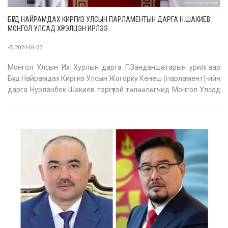
БҮГД НАЙРАМДАХ КИРГИЗ УЛСЫН ПАРЛАМЕНТЫН ДАРГА Н.ШАКИЕВ
МОНГОЛ УЛСАД ХҮРЭЛЦЭН ИРЛЭЭ
2024-04-23
Монгол Улсын Их Хурлын дарга Г.Занданшатарын урилгаар
Бүгд Найрамдах Киргиз Улсын Жогорку Кенеш (парламент)-ийн
дарга Нурланбек Шакиев тэргүүтэй төлөөлөгчид Монгол Улсад
албан ёсны айлчлал хийхээр өнөөдөр
(2024.04.23) Улаанбаатар хотноо хүрэлцэн ирлээ. Хүндэт
зочдыг Улсын Их Хурлын дэд дарга Л.Мөнхб