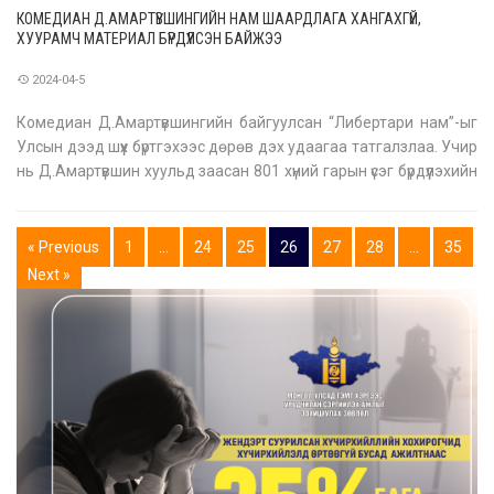
КОМЕДИАН Д.АМАРТҮВШИНГИЙН НАМ ШААРДЛАГА ХАНГАХГҮЙ,
ХУУРАМЧ МАТЕРИАЛ БҮРДҮҮЛСЭН БАЙЖЭЭ
2024-04-5
Комедиан Д.Амартүвшингийн байгуулсан “Либертари нам”-ыг
Улсын дээд шүүх бүртгэхээс дөрөв дэх удаагаа татгалзлаа. Учир
нь Д.Амартүвшин хуульд заасан 801 хүний гарын үсэг бүрдүүлэхийн
тулд ашигласан зарим иргэний овог нэр, регистрийн дугаар нь
хуурамч, тэр ч бүү хэл намын үүсгэн байгуулагчийн д
« Previous
1
…
24
25
26
27
28
…
35
Next »