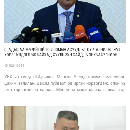
Ш.АДЬШАА:МӨРИЙТЭЙ ТОГЛООМЫН АСУУДЛЫГ СУРТАЛЧИЛЖ ГЭМТ
ХЭРЭГ ҮЙЛДЭГДЭЖ БАЙХАД ХУУЛЬ ЗҮЙН САЙД, Б.ЭНХБАЯР “НҮДЭН
БАЛАЙ, ЧИХЭН ДҮЛИЙ” БАЙНА
2024-04-12
УИХ-ын гишүүн Ш.Адьшаа: Монгол Улсад цахим гэмт хэрэг,
цахим залилан, цахим луйварт бүх иргэн нэрвэгдэж, олон хүн
өмч хөрөнгөөсөө саллаа. Мөн унаа машинаасаа салсан, гэр
орноо барьцаанд тавьсан зэрэг ноцтой аюул үүсээд байна. Энэ
асуудалд яагаад бид арга хэмжээ авч болохгүй байна вэ.
Хууль зүйн с