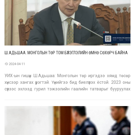
Ш.АДЬШАА: МОНГОЛЫН ТӨР ТОМ БҮЛЭГЛЭЛИЙН ӨМНӨ СӨХӨРЧ БАЙНА
2024-04-11
УИХ-ын гишүүн Ш.Адьшаа: Монголын төр иргэдээ хямд төсөр
хүнсээр хангах үүрэгтэй. Үүнийгээ бид биелүүлэх ёстой. 2023 оны
сүүлээс эхлээд гурил тэжээлийн гаалийн татварыг бууруулах
асуудлыг Засгийн газар, УИХ-ын түвшинд ярьсаар байгаад
дөрвөн сар боллоо. Хэлэлцэж шийдвэрлэхгүй байсааар байна.
Үүний цаа