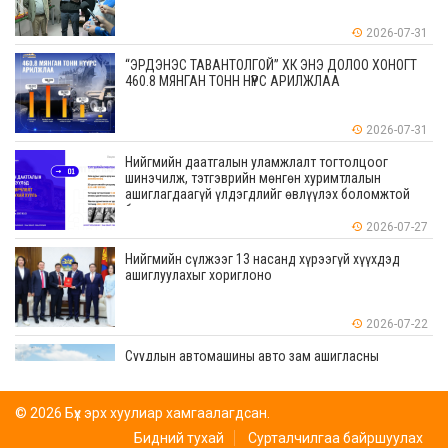
2026-07-31
“ЭРДЭНЭС ТАВАНТОЛГОЙ” ХК ЭНЭ ДОЛОО ХОНОГТ
460.8 МЯНГАН ТОНН НҮҮРС АРИЛЖЛАА
2026-07-31
Нийгмийн даатгалын уламжлалт тогтолцоог
шинэчилж, тэтгэврийн мөнгөн хуримтлалын
ашиглагдаагүй үлдэгдлийг өвлүүлэх боломжтой
боллоо
2026-07-27
Нийгмийн сүлжээг 13 насанд хүрээгүй хүүхдэд
ашиглуулахыг хориглоно
2026-07-22
Суудлын автомашины авто зам ашигласны
төлбөрийг 1,000 төгрөгөөс 5,000 төгрөг, ачааны
автомашины төлбөрийг 10,000 төгрөгөөс 20,000
төгрөг болгон шинэчилжээ
© 2026 Бүх эрх хуулиар хамгаалагдсан.
2026-07-22
Бидний тухай
Сурталчилгаа байршуулах