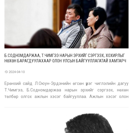
Б.СОДНОМДАРЖАА, Т.ЧИМГЭЭ НАРЫН ЭРХИЙГ СЭРГЭЭХ, ХОХИРЛЫГ
НӨХӨН БАРАГДУУЛАХААР ОЛОН УЛСЫН БАЙГУУЛЛАГАТАЙ ХАМТАРЧ
АЖИЛЛАНА
2024-04-10
Ерөнхий сайд Л.Оюун-Эрдэнийн өгсөн үүрэг чиглэлийн дагуу
Т.Чимгээ, Б.Содномдаржаа нарын эрхийг сэргээх, нөхөн
төлбөр олгох ажлын хэсэг байгууллаа. Ажлын хэсэг олон
улсын байгууллагатай хамтарч ажиллана.