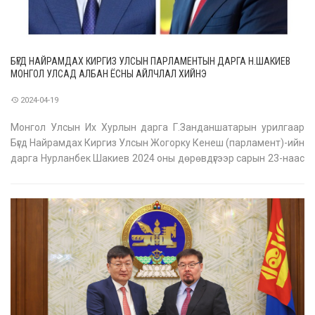
БҮГД НАЙРАМДАХ КИРГИЗ УЛСЫН ПАРЛАМЕНТЫН ДАРГА Н.ШАКИЕВ
МОНГОЛ УЛСАД АЛБАН ЁСНЫ АЙЛЧЛАЛ ХИЙНЭ
2024-04-19
Монгол Улсын Их Хурлын дарга Г.Занданшатарын урилгаар
Бүгд Найрамдах Киргиз Улсын Жогорку Кенеш (парламент)-ийн
дарга Нурланбек Шакиев 2024 оны дөрөвдүгээр сарын 23-наас
25-ны өдрүүдэд Монгол Улсад албан ёсны айлчлал хийнэ. Албан
ёсны айлчлалын хүрээнд Улсын Их Хурлын дарга
Г.Занданшатар, Жогорку К