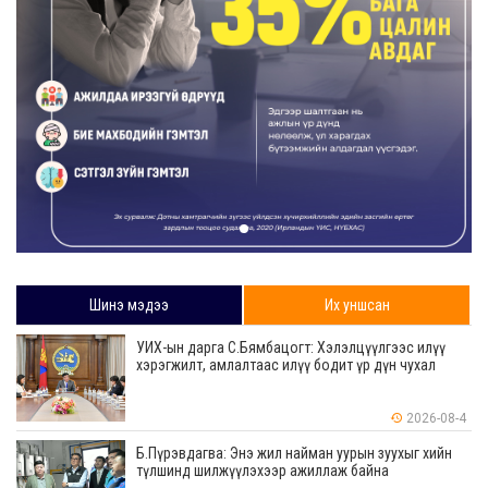
Шинэ мэдээ
Их уншсан
УИХ-ын дарга С.Бямбацогт: Хэлэлцүүлгээс илүү
хэрэгжилт, амлалтаас илүү бодит үр дүн чухал
2026-08-4
Б.Пүрэвдагва: Энэ жил найман уурын зуухыг хийн
түлшинд шилжүүлэхээр ажиллаж байна