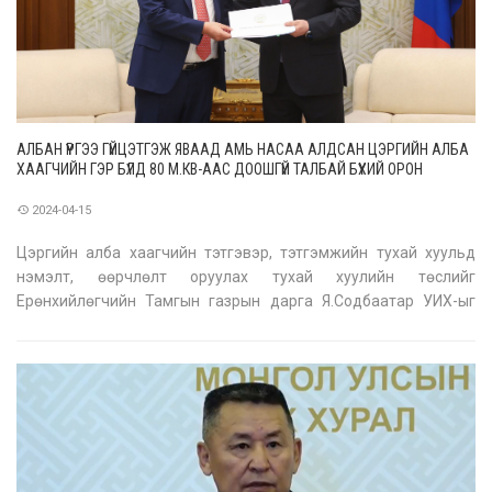
АЛБАН ҮҮРГЭЭ ГҮЙЦЭТГЭЖ ЯВААД АМЬ НАСАА АЛДСАН ЦЭРГИЙН АЛБА
ХААГЧИЙН ГЭР БҮЛД 80 М.КВ-ААС ДООШГҮЙ ТАЛБАЙ БҮХИЙ ОРОН
СУУЦЫГ НЭГ УДАА ОЛГОНО
2024-04-15
Цэргийн алба хаагчийн тэтгэвэр, тэтгэмжийн тухай хуульд
нэмэлт, өөрчлөлт оруулах тухай хуулийн төслийг
Ерөнхийлөгчийн Тамгын газрын дарга Я.Содбаатар УИХ-ыг
дарга Г.Занданшатарт өнөөдөр өргөн барив. Төсөлд
байлдааны талбар, энхийг дэмжих ажиллагаанд үүрэг гүйцэтгэх,
террорист үйлдлийн сөрөг тусга