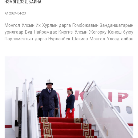
НЭМЭГДЭЭД БАЙНА
2024-04-23
Монгол Улсын Их Хурлын дарга Гомбожавын Занданшатарын
урилгаар Бүгд Найрамдах Киргиз Улсын Жогорку Кенеш буюу
Парламентын дарга Нурланбек Шакиев Монгол Улсад албан
ёсны айлчлал хийж байна. Айлчлалын хүрээнд Монгол Улсын
Их Хурлын дарга Г.Занданшатар, Бүгд Найрамдах Киргиз Улсын
Жогорку Кенеш буюу