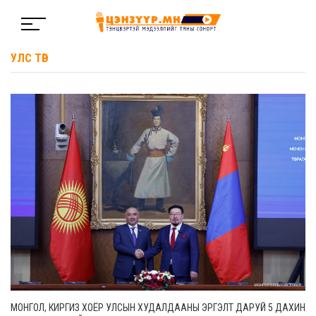
УЛС ТӨР
МОНГОЛ, КИРГИЗ ХОЁР УЛСЫН ХУДАЛДААНЫ ЭРГЭЛТ ДАРУЙ 5 ДАХИН