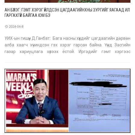
АН БҮЛЭГ: ГЭМТ ХЭРЭГ ҮЙЛДСЭН ЦАГДААГИЙНХНЫ ЗУРГИЙГ ЯАГААД ИЛ
ГАРГАХГҮЙ БАЙГАА ЮМ БЭ
2024-04-8
УИХ-ын гишүүн Д.Ганбат: Бага насны хүүхдийг цагдаагийн дөрвөн
алба хаагч хүчиндсэн гэх хэрэг гарсан байна. Үүнд Засгийн
газар хариуцлага хүлээх ёстой. Иргэдийг гэмт хэргээс
хамгаалах үүрэгтэй хуулийн байгууллагынхан нь гэмт хэрэг
үйлдэж байна. Ийм гэмт хэрэг үйлдсэн хүнийг гадаадын улс
орнуудад ил