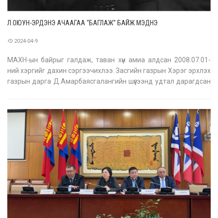
Л.ОЮУН-ЭРДЭНЭ АЧААГАА “БАГЛАЖ” БАЙЖ МЭДНЭ
2024-04-9
МАХН-ын байрыг галдаж, таван хүн амиа алдсан 2008.07.01-
ний хэргийг дахин сэргээчихлээ. Засгийн газрын Хэрэг эрхлэх
газрын дарга Д.Амарбаясгалангийн шүүгээнд удтал дарагдсан
Хууль зүй, дотоод хэргийн яамны Төрийн нарийн бичгийн
даргын томилгоо хийгдэн Н.Мягмар тамгаа гардав.
Ерөнхийлөгч У.Хүрэлсүхий