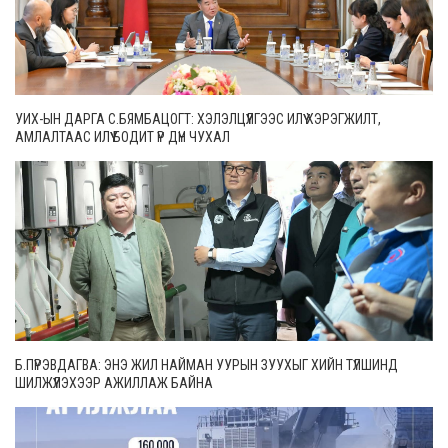
УИХ-ЫН ДАРГА С.БЯМБАЦОГТ: ХЭЛЭЛЦҮҮЛГЭЭС ИЛҮҮ ХЭРЭГЖИЛТ,
АМЛАЛТААС ИЛҮҮ БОДИТ ҮР ДҮН ЧУХАЛ
Б.ПҮРЭВДАГВА: ЭНЭ ЖИЛ НАЙМАН УУРЫН ЗУУХЫГ ХИЙН ТҮЛШИНД
ШИЛЖҮҮЛЭХЭЭР АЖИЛЛАЖ БАЙНА