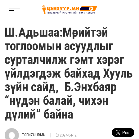
Ш.Адьшаа:Мөрийтэй
тоглоомын асуудлыг
сурталчилж гэмт хэрэг
үйлдэгдэж байхад Хууль
зүйн сайд, Б.Энхбаяр
“нүдэн балай, чихэн
дүлий” байна
TSENZUURMN
2024-04-12