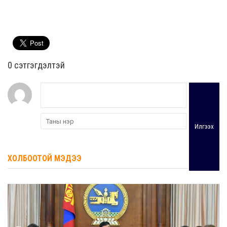
0 cэтгэгдэлтэй
Илгээх
ХОЛБООТОЙ МЭДЭЭ