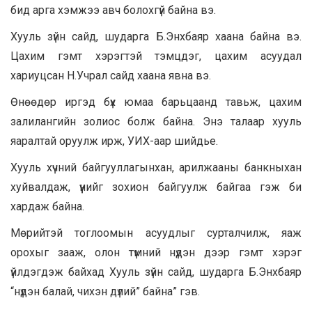
бид арга хэмжээ авч болохгүй байна вэ.
Хууль зүйн сайд, шударга Б.Энхбаяр хаана байна вэ.
Цахим гэмт хэрэгтэй тэмцдэг,
цахим
асуудал
хариуцсан Н.Учрал сайд хаана явна вэ.
Өнөөдөр иргэд бүх юмаа барьцаанд тавьж, цахим
залилангийн золиос болж байна. Энэ талаар хууль
яаралтай оруулж ирж, УИХ-аар шийдье.
Хууль хүчний байгууллагынхан, арилжааны банкныхан
хуйвалдаж, үүнийг зохион байгуулж байгаа гэж би
хардаж байна.
Мөрийтэй тоглоомын асуудлыг сурталчилж, яаж
орохыг зааж, олон түмний нүдэн дээр гэмт хэрэг
үйлдэгдэж байхад Хууль зүйн сайд, шударга Б.Энхбаяр
“нүдэн балай, чихэн дүлий” байна” гэв.