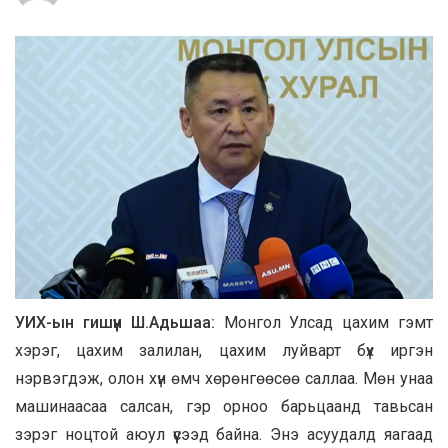
УИХ-ын гишүүн Ш.Адьшаа:
Монгол Улсад цахим гэмт
хэрэг, цахим залилан, цахим луйварт бүх иргэн
нэрвэгдэж, олон хүн өмч хөрөнгөөсөө саллаа. Мөн унаа
машинаасаа салсан, гэр орноо барьцаанд тавьсан
зэрэг ноцтой аюул үүсээд байна. Энэ асуудалд яагаад