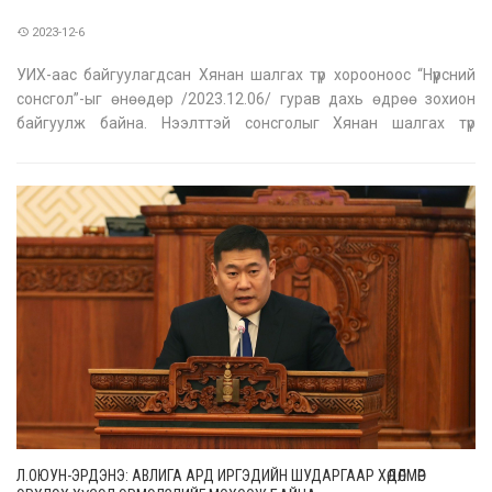
2023-12-6
УИХ-аас байгуулагдсан Хянан шалгах түр хорооноос “Нүүрсний
сонсгол”-ыг өнөөдөр /2023.12.06/ гурав дахь өдрөө зохион
байгуулж байна. Нээлттэй сонсголыг Хянан шалгах түр
хорооны дарга, ХЗДХ-ийн сайд Б.Энхбаяр ахалж байгаа юм.
Нүүрсний сонсголд “Эрдэнэс Тавантолгой” ХК-ийн гүйцэтгэх
захирал асан Б.Г
Л.ОЮУН-ЭРДЭНЭ: АВЛИГА АРД ИРГЭДИЙН ШУДАРГААР ХӨДӨЛМӨР