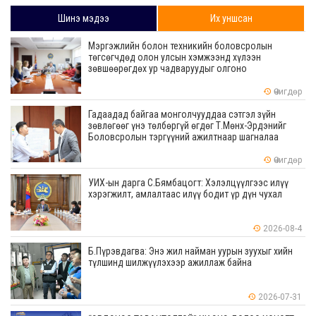
Шинэ мэдээ
Их уншсан
Мэргэжлийн болон техникийн боловсролын
төгсөгчдөд олон улсын хэмжээнд хүлээн
зөвшөөрөгдөх ур чадваруудыг олгоно
Өчигдөр
Гадаадад байгаа монголчууддаа сэтгэл зүйн
зөвлөгөөг үнэ төлбөргүй өгдөг Т.Мөнх-Эрдэнийг
Боловсролын тэргүүний ажилтнаар шагналаа
Өчигдөр
УИХ-ын дарга С.Бямбацогт: Хэлэлцүүлгээс илүү
хэрэгжилт, амлалтаас илүү бодит үр дүн чухал
2026-08-4
Б.Пүрэвдагва: Энэ жил найман уурын зуухыг хийн
түлшинд шилжүүлэхээр ажиллаж байна
2026-07-31