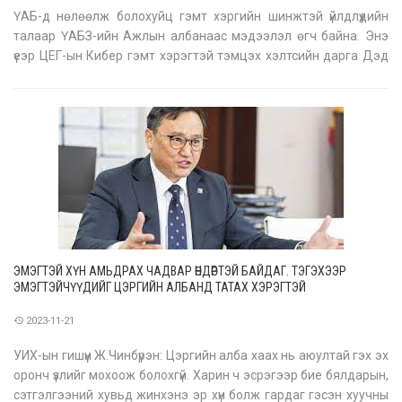
ҮАБ-д нөлөөлж болохуйц гэмт хэргийн шинжтэй үйлдлүүдийн
талаар ҮАБЗ-ийн Ажлын албанаас мэдээлэл өгч байна. Энэ
үеэр ЦЕГ-ын Кибер гэмт хэрэгтэй тэмцэх хэлтсийн дарга Дэд
хурандаа С.Тайван “Ерөнхийлөгчийн нэр төрд халдсан, худал
мэдээлэл тараасан талаарх мэдээлэл өглөө. 2023 оны 11-р
сарын 19 өдөр
ЭМЭГТЭЙ ХҮН АМЬДРАХ ЧАДВАР ӨНДӨРТЭЙ БАЙДАГ. ТЭГЭХЭЭР
ЭМЭГТЭЙЧҮҮДИЙГ ЦЭРГИЙН АЛБАНД ТАТАХ ХЭРЭГТЭЙ
2023-11-21
УИХ-ын гишүүн Ж.Чинбүрэн: Цэргийн алба хаах нь аюултай гэх эх
оронч үзлийг мохоож болохгүй. Харин ч эсрэгээр бие бялдарын,
сэтгэлгээний хувьд жинхэнэ эр хүн болж гардаг гэсэн хуучны