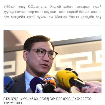
УИХ-ын гишүүн С.Одонтуяа: Онцгой албан татварын тухай
хуульд нэмэлт, өөрчлөлт оруулах гэсэн нэртэй боловч энэ нь
эрүүл мэндийн тухай хууль юм. Монгол Улсын ирээдүйн эрүүл
мэндийн салбарт үүсэх томоохон эрсдэлээс урьдчилан
сэргийлэхэд чиглэсэн хууль юм. Өнөөдөр Монгол Улсад үүсээд
байгаа зүрх,
Б.ГАНХУЯГ НҮҮРСНИЙ СОНСГОЛД ГЭРЧЭЭР ОРОЛЦОХ ХҮСЭЛТЭЭ
ХҮРГҮҮЛЖЭЭ