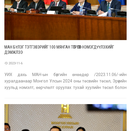
МАН БҮЛЭГ ТЭТГЭВЭРИЙГ 100 МЯНГАН ТӨГРӨГӨӨР НЭМЭГДҮҮЛЭХИЙГ
ДЭМЖЛЭЭ
2023-11-6
УИХ дахь МАН-ын бүлгийн өнөөдөр /2023.11.06/-ийн
хуралдаанаар Монгол Улсын 2024 оны төсвийн төсөл, Эрүүгийн
хуульд нэмэлт, өөрчлөлт оруулах тухай хуулийн төсөл болон
хамт өргөн мэдүүлсэн хуулийн төслийн талаар ажлын хэсгээс
гаргасан зарчмын зөрүүтэй саналуудыг авч хэлэлцлээ Засгийн
газрын улсын т