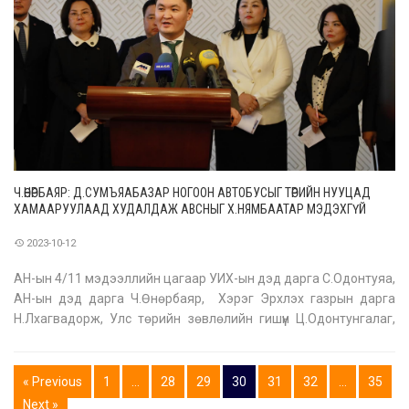
Ч.ӨНӨРБАЯР: Д.СУМЪЯАБАЗАР НОГООН АВТОБУСЫГ ТӨРИЙН НУУЦАД
ХАМААРУУЛААД ХУДАЛДАЖ АВСНЫГ Х.НЯМБААТАР МЭДЭХГҮЙ
БАЙНА ГЭЖ БАЙХГҮЙ
2023-10-12
АН-ын 4/11 мэдээллийн цагаар УИХ-ын дэд дарга С.Одонтуяа,
АН-ын дэд дарга Ч.Өнөрбаяр, Хэрэг Эрхлэх газрын дарга
Н.Лхагвадорж, Улс төрийн зөвлөлийн гишүүн Ц.Одонтунгалаг,
Ардчилсан намын дэргэдэх Хүний эрхийн хорооны дарга
Д.Ганбаяр, НИТХ-ын төлөөлөгч Д.Энхтуяа, УИХ дахь АН-ын
бүлгийн орон тооны б
« Previous
1
…
28
29
30
31
32
…
35
Next »