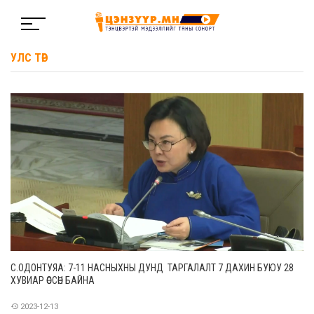
УЛС ТӨР
С.ОДОНТУЯА: 7-11 НАСНЫХНЫ ДУНД ТАРГАЛАЛТ 7 ДАХИН БУЮУ 28
ХУВИАР ӨССӨН БАЙНА
2023-12-13