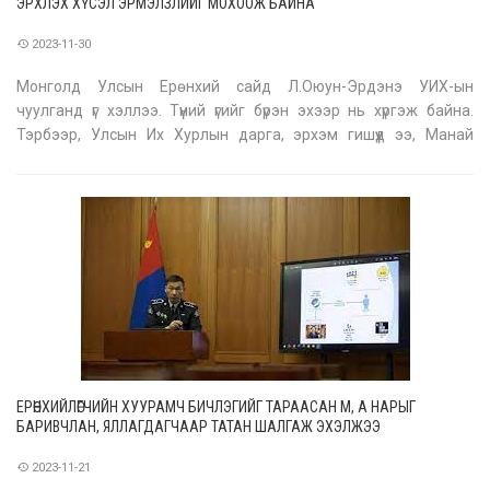
ЭРХЛЭХ ХҮСЭЛ ЭРМЭЛЗЛИЙГ МОХООЖ БАЙНА
2023-11-30
Монголд Улсын Ерөнхий сайд Л.Оюун-Эрдэнэ УИХ-ын
чуулганд үг хэллээ. Түүний үгийг бүрэн эхээр нь хүргэж байна.
Тэрбээр, Улсын Их Хурлын дарга, эрхэм гишүүд ээ, Манай
Засгийн газар байгуулагдсан цагаасаа Монгол Улсын
шилжилтийн хэмээх тодотголтой өнгөрсөн 30 жилийн нийгэм,
эдийн засгийн явцад бү
ЕРӨНХИЙЛӨГЧИЙН ХУУРАМЧ БИЧЛЭГИЙГ ТАРААСАН М, А НАРЫГ
БАРИВЧЛАН, ЯЛЛАГДАГЧААР ТАТАН ШАЛГАЖ ЭХЭЛЖЭЭ
2023-11-21