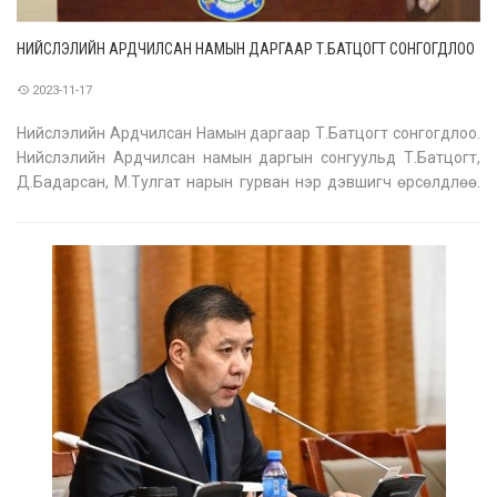
НИЙСЛЭЛИЙН АРДЧИЛСАН НАМЫН ДАРГААР Т.БАТЦОГТ СОНГОГДЛОО
2023-11-17
Нийслэлийн Ардчилсан Намын даргаар Т.Батцогт сонгогдлоо.
Нийслэлийн Ардчилсан намын даргын сонгуульд Т.Батцогт,
Д.Бадарсан, М.Тулгат нарын гурван нэр дэвшигч өрсөлдлөө.
Тэд гурвуулаа НИТХ-д хүчтэй сөрөг хүчний үүргийг гүйцэтгэж
байгаа бөгөөд туршлагатай, залуу улс төрчид юм. Мөн тэд
гурвуулаа и