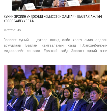
ХҮНИЙ ЭРХИЙН ҮНДЭСНИЙ КОМИССТОЙ ХАМТАРЧ ШАЛГАХ АЖЛЫН
ХЭСЭГ БАЙГУУЛЛАА
2023-11-15
Зэвсэгт хүчний … дугаар ангид алба хаагч амиа алдсан
асуудлаар Батлан хамгаалахын сайд Г.Сайханбаярын
мэдээллийг сонслоо. Ерөнхий сайд Зэвсэгт хүчний анги
салбарт удаа дараа харамсалтай үйл явдал гарч байгаа учраас
Хүний эрхийн үндэсний комисстой хамтран хяналт, шалгалт хийх
Ажлын хэсэг байгуулж, ша