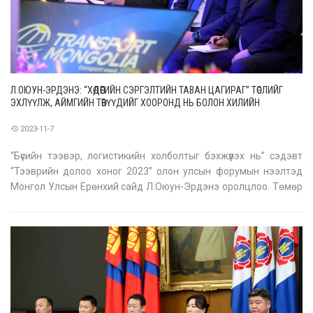
Л.ОЮУН-ЭРДЭНЭ: “ХӨДӨӨГИЙН СЭРГЭЛТИЙН ТАВАН ЦАГИРАГ” ТӨСЛИЙГ
ЭХЛҮҮЛЖ, АЙМГИЙН ТӨВҮҮДИЙГ ХООРОНД НЬ БОЛОН ХИЛИЙН
БООМТУУДТАЙ АВТО ЗАМААР ХОЛБОНО
2023-11-7
“Бүсийн тээвэр, логистикийн холболтыг бэхжүүлэх нь” сэдэвт
“Тээврийн долоо хоног 2023” олон улсын форумын нээлтэд
Монгол Улсын Ерөнхий сайд Л.Оюун-Эрдэнэ оролцлоо. Төмөр
зам, иргэний нисэх, авто зам, авто тээвэр, далайн тээвэр,
хуурай боомтын асуудлаар Монгол Улсын Засгийн газраас
баримталж буй б