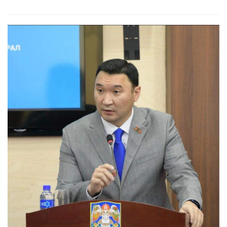
яриа, заншлыг сэргээх хэрэгтэй. Цэргийн албанд явснаараа
эр хүн болдог юм гэдэг сэтгэл зүйн дэмжлэг үзүүлдэг байх хэрэ