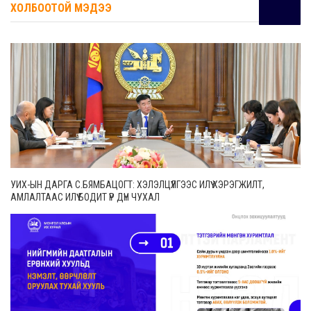
ХОЛБООТОЙ МЭДЭЭ
УИХ-ЫН ДАРГА С.БЯМБАЦОГТ: ХЭЛЭЛЦҮҮЛГЭЭС ИЛҮҮ ХЭРЭГЖИЛТ,
АМЛАЛТААС ИЛҮҮ БОДИТ ҮР ДҮН ЧУХАЛ