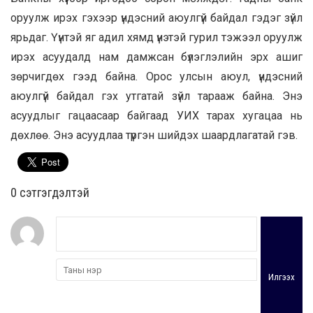
оруулж ирэх гэхээр үндэсний аюулгүй байдал гэдэг зүйл
ярьдаг. Үүнтэй яг адил хямд үнэтэй гурил тэжээл оруулж
ирэх асуудалд нам дамжсан бүлэглэлийн эрх ашиг
зөрчигдөх гээд байна. Орос улсын аюул, үндэсний
аюулгүй байдал гэх утгатай зүйл тарааж байна. Энэ
асуудлыг гацаасаар байгаад УИХ тарах хугацаа нь
дөхлөө. Энэ асуудлаа түргэн шийдэх шаардлагатай гэв.
0 cэтгэгдэлтэй
Илгээх