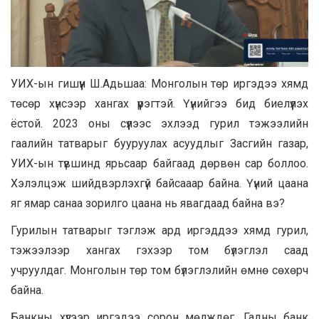
УИХ-ын гишүүн Ш.Адьшаа:
Монголын төр иргэдээ хямд
төсөр хүнсээр хангах үүрэгтэй. Үүнийгээ бид биелүүлэх
ёстой. 2023 оны сүүлээс эхлээд гурил тэжээлийн
гаалийн татварыг бууруулах асуудлыг Засгийн газар,
УИХ-ын түвшинд ярьсаар байгаад дөрвөн сар боллоо.
Хэлэлцэж шийдвэрлэхгүй байсааар байна. Үүний цаана
яг ямар санаа зорилго цаана нь явагдаад байна вэ?
Гурилын татварыг тэглэж ард иргэддээ хямд гурил,
тэжээлээр хангах гэхээр том бүлэглэл саад
учруулдаг.
Монголын төр том бүлэглэлийн өмнө сөхөрч
байна.
Банкны хүүгээр иргэдээ сорон мөлждөг. Гадны банк