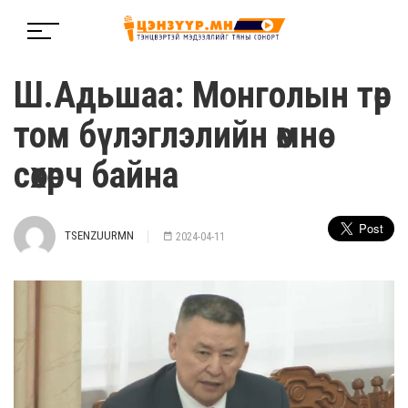
Ш.Адьшаа: Монголын төр
том бүлэглэлийн өмнө
сөхөрч байна
TSENZUURMN
2024-04-11