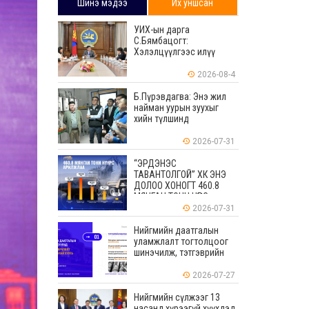
Шинэ мэдээ
Их уншсан
УИХ-ын дарга
С.Бямбацогт:
Хэлэлцүүлгээс илүү
хэрэгжилт, амлалтаас
илүү бодит үр дүн чухал
2026-08-4
Б.Пүрэвдагва: Энэ жил
найман уурын зуухыг
хийн түлшинд
шилжүүлэхээр ажиллаж
байна
2026-07-31
“ЭРДЭНЭС
ТАВАНТОЛГОЙ” ХК ЭНЭ
ДОЛОО ХОНОГТ 460.8
МЯНГАН ТОНН НҮҮРС
АРИЛЖЛАА
2026-07-31
Нийгмийн даатгалын
уламжлалт тогтолцоог
шинэчилж, тэтгэврийн
мөнгөн хуримтлалын
ашиглагдаагүй
2026-07-27
үлдэгдлийг өвлүүлэх
боломжтой боллоо
Нийгмийн сүлжээг 13
насанд хүрээгүй хүүхдэд