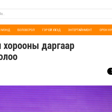
ҮЛ МЭНД
БОЛОВСРОЛ
ГЭР БҮЛ ХҮҮХЭД
ЭНТЕРТАЙНМЕНТ
ОРОН НУ
 хорооны даргаар
олоо