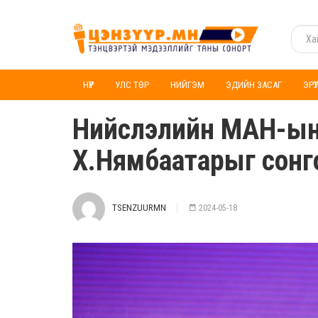
НҮҮР
УЛС ТӨР
НИЙГЭМ
ЭДИЙН ЗАСАГ
ЭРҮ
Нийслэлийн МАН-ын
Х.Нямбаатарыг сонг
TSENZUURMN
2024-05-18