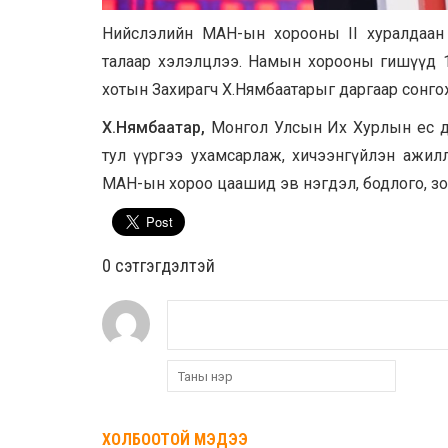
Нийслэлийн МАН-ын хорооны II хуралдаан б
талаар хэлэлцлээ. Намын хорооны гишүүд 100
хотын Захирагч Х.Нямбаатарыг даргаар сонго
Х.Нямбаатар,
Монгол Улсын Их Хурлын ес дэх
тул үүргээ ухамсарлаж, хичээнгүйлэн ажил
МАН-ын хороо цаашид эв нэгдэл, бодлого, зо
0 cэтгэгдэлтэй
ХОЛБООТОЙ МЭДЭЭ