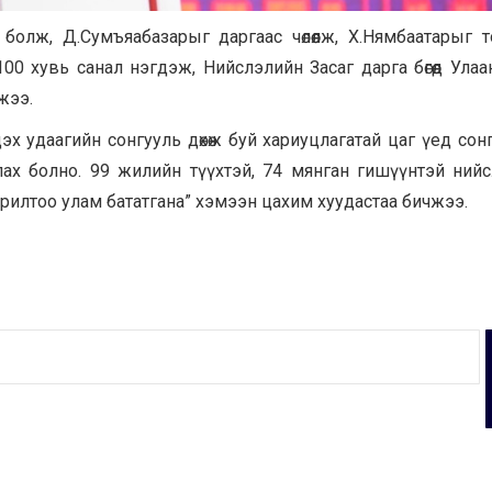
олж, Д.Сумъяабазарыг даргаас чөлөөлж, Х.Нямбаатарыг 
 хувь санал нэгдэж, Нийслэлийн Засаг дарга бөгөөд Улаа
жээ.
 удаагийн сонгууль дөхөж буй хариуцлагатай цаг үед сон
лах болно. 99 жилийн түүхтэй, 74 мянган гишүүнтэй ний
рилтоо улам бататгана” хэмээн цахим хуудастаа бичжээ.