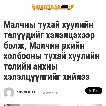
Малчны тухай хуулийн
төслүүдийг хэлэлцэхээр
болж, Малчин өрхийн
холбооны тухай хуулийн
төслийн анхны
хэлэлцүүлгийг хийлээ
TSENZUURMN
2024-05-17