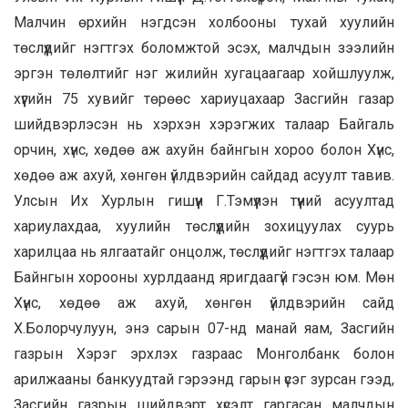
Малчин өрхийн нэгдсэн холбооны тухай хуулийн
төслүүдийг нэгтгэх боломжтой эсэх, малчдын зээлийн
эргэн төлөлтийг нэг жилийн хугацаагаар хойшлуулж,
хүүгийн 75 хувийг төрөөс хариуцахаар Засгийн газар
шийдвэрлэсэн нь хэрхэн хэрэгжих талаар Байгаль
орчин, хүнс, хөдөө аж ахуйн байнгын хороо болон Хүнс,
хөдөө аж ахуй, хөнгөн үйлдвэрийн сайдад асуулт тавив.
Улсын Их Хурлын гишүүн Г.Тэмүүлэн түүний асуултад
хариулахдаа, хуулийн төслүүдийн зохицуулах суурь
харилцаа нь ялгаатайг онцолж, төслүүдийг нэгтгэх талаар
Байнгын хорооны хурлдаанд яригдаагүй гэсэн юм. Мөн
Хүнс, хөдөө аж ахуй, хөнгөн үйлдвэрийн сайд
Х.Болорчулуун, энэ сарын 07-нд манай яам, Засгийн
газрын Хэрэг эрхлэх газраас Монголбанк болон
арилжааны банкуудтай гэрээнд гарын үсэг зурсан гээд,
Засгийн газрын шийдвэрт хүсэлт гаргасан малчдын