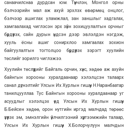
санаачилснаа дурдсан юм. Түүнчлэн, Монгол орны
бэлчээрийн мал аж ахуй эрхлэх өвөрмөц онцлог,
бэлчээр ашиглах уламжлал, зан заншлыг хадгалах,
хамгаалахад чиглэсэн эрх зүйн зохицуулалтын орчныг
бүрдүүлэх, сайн дурын үндсэн дээр эвлэлдэн нэгдэж,
хууль ёсны ашиг сонирхлоо хамгаалах зохион
байгуулалтын тогтолцоо бүрдүүлэх зэрэгт хуулийн
төслийг зорилго чиглэжээ.
Хуулийн төслүүдийг Байгаль орчин, хүнс, хөдөө аж ахуйн
байнгын хорооны хуралдаанаар хэлэлцсэн талаарх
санал дүгнэлтийг Улсын Их Хурлын гишүүн Н.Наранбаатар
танилцууллаа. Тус Байнгын хорооны хуралдаанаар уг
асуудлыг хэлэлцэх үед Улсын Их Хурлын гишүүн
Б.Бейсен хөдөө, орон нутгийн иргэд малчдад төрөөс
үзүүлэх эм, эмнэлгийн үйлчилгээний хүртээмжийн талаар,
Улсын Их Хурлын гишүүн Х.Болорчулуун малчдын