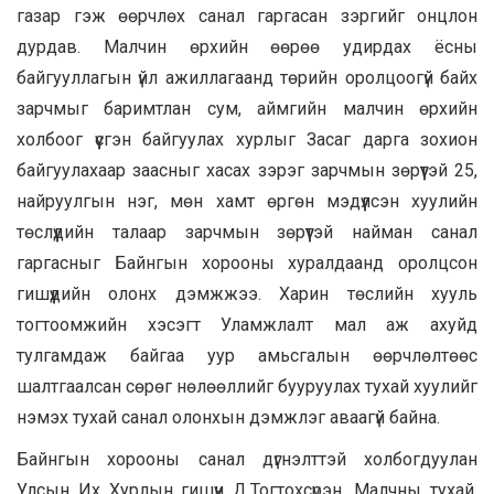
газар гэж өөрчлөх санал гаргасан зэргийг онцлон
дурдав. Малчин өрхийн өөрөө удирдах ёсны
байгууллагын үйл ажиллагаанд төрийн оролцоогүй байх
зарчмыг баримтлан сум, аймгийн малчин өрхийн
холбоог үүсгэн байгуулах хурлыг Засаг дарга зохион
байгуулахаар заасныг хасах зэрэг зарчмын зөрүүтэй 25,
найруулгын нэг, мөн хамт өргөн мэдүүлсэн хуулийн
төслүүдийн талаар зарчмын зөрүүтэй найман санал
гаргасныг Байнгын хорооны хуралдаанд оролцсон
гишүүдийн олонх дэмжжээ. Харин төслийн хууль
тогтоомжийн хэсэгт Уламжлалт мал аж ахуйд
тулгамдаж байгаа уур амьсгалын өөрчлөлтөөс
шалтгаалсан сөрөг нөлөөллийг бууруулах тухай хуулийг
нэмэх тухай санал олонхын дэмжлэг аваагүй байна.
Байнгын хорооны санал дүгнэлттэй холбогдуулан
Улсын Их Хурлын гишүүн Д.Тогтохсүрэн, Малчны тухай,