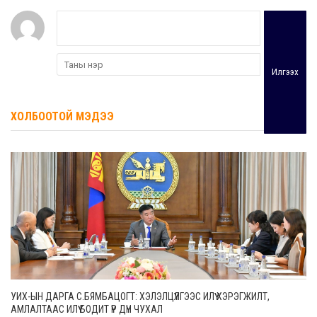
Илгээх
ХОЛБООТОЙ МЭДЭЭ
УИХ-ЫН ДАРГА С.БЯМБАЦОГТ: ХЭЛЭЛЦҮҮЛГЭЭС ИЛҮҮ ХЭРЭГЖИЛТ,
АМЛАЛТААС ИЛҮҮ БОДИТ ҮР ДҮН ЧУХАЛ