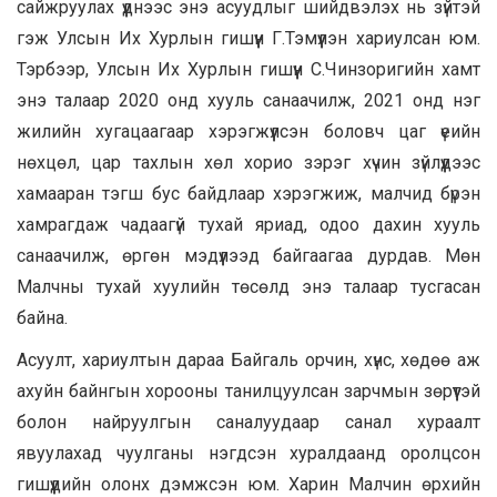
сайжруулах үүднээс энэ асуудлыг шийдвэлэх нь зүйтэй
гэж Улсын Их Хурлын гишүүн Г.Тэмүүлэн хариулсан юм.
Тэрбээр, Улсын Их Хурлын гишүүн С.Чинзоригийн хамт
энэ талаар 2020 онд хууль санаачилж, 2021 онд нэг
жилийн хугацаагаар хэрэгжүүлсэн боловч цаг үеийн
нөхцөл, цар тахлын хөл хорио зэрэг хүчин зүйлүүдээс
хамааран тэгш бус байдлаар хэрэгжиж, малчид бүрэн
хамрагдаж чадаагүй тухай яриад, одоо дахин хууль
санаачилж, өргөн мэдүүлээд байгаагаа дурдав. Мөн
Малчны тухай хуулийн төсөлд энэ талаар тусгасан
байна.
Асуулт, хариултын дараа Байгаль орчин, хүнс, хөдөө аж
ахуйн байнгын хорооны танилцуулсан зарчмын зөрүүтэй
болон найруулгын саналуудаар санал хураалт
явуулахад чуулганы нэгдсэн хуралдаанд оролцсон
гишүүдийн олонх дэмжсэн юм. Харин Малчин өрхийн