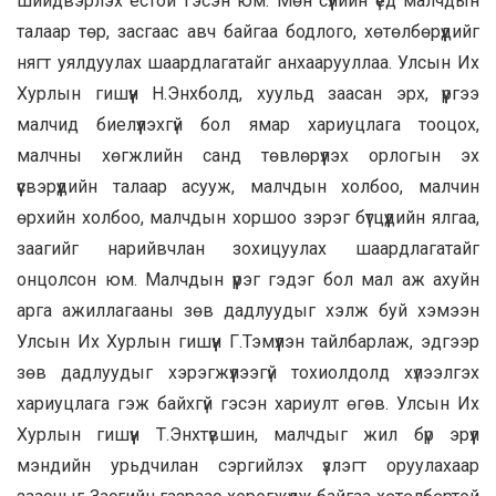
шийдвэрлэх ёстой гэсэн юм. Мөн сүүлийн үед малчдын
талаар төр, засгаас авч байгаа бодлого, хөтөлбөрүүдийг
нягт уялдуулах шаардлагатайг анхаарууллаа. Улсын Их
Хурлын гишүүн Н.Энхболд, хуульд заасан эрх, үүргээ
малчид биелүүлэхгүй бол ямар хариуцлага тооцох,
малчны хөгжлийн санд төвлөрүүлэх орлогын эх
үүсвэрүүдийн талаар асууж, малчдын холбоо, малчин
өрхийн холбоо, малчдын хоршоо зэрэг бүтцүүдийн ялгаа,
заагийг нарийвчлан зохицуулах шаардлагатайг
онцолсон юм. Малчдын үүрэг гэдэг бол мал аж ахуйн
арга ажиллагааны зөв дадлуудыг хэлж буй хэмээн
Улсын Их Хурлын гишүүн Г.Тэмүүлэн тайлбарлаж, эдгээр
зөв дадлуудыг хэрэгжүүлээгүй тохиолдолд хүлээлгэх
хариуцлага гэж байхгүй гэсэн хариулт өгөв. Улсын Их
Хурлын гишүүн Т.Энхтүвшин, малчдыг жил бүр эрүүл
мэндийн урьдчилан сэргийлэх үзлэгт оруулахаар