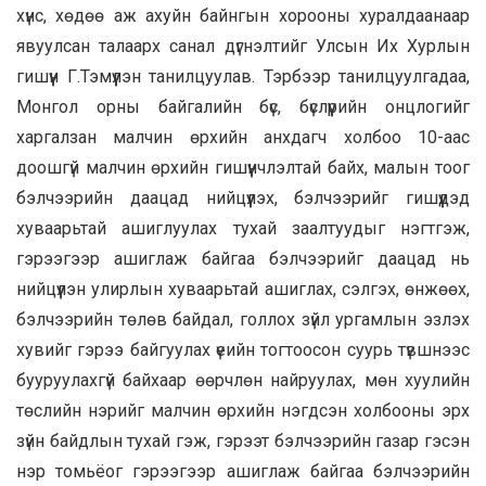
хүнс, хөдөө аж ахуйн байнгын хорооны хуралдаанаар
явуулсан талаарх санал дүгнэлтийг Улсын Их Хурлын
гишүүн Г.Тэмүүлэн танилцуулав. Тэрбээр танилцуулгадаа,
Монгол орны байгалийн бүс, бүслүүрийн онцлогийг
харгалзан малчин өрхийн анхдагч холбоо 10-аас
доошгүй малчин өрхийн гишүүнчлэлтай байх, малын тоог
бэлчээрийн даацад нийцүүлэх, бэлчээрийг гишүүдэд
хуваарьтай ашиглуулах тухай заалтуудыг нэгтгэж,
гэрээгээр ашиглаж байгаа бэлчээрийг даацад нь
нийцүүлэн улирлын хуваарьтай ашиглах, сэлгэх, өнжөөх,
бэлчээрийн төлөв байдал, голлох зүйл ургамлын эзлэх
хувийг гэрээ байгуулах үеийн тогтоосон суурь түвшнээс
бууруулахгүй байхаар өөрчлөн найруулах, мөн хуулийн
төслийн нэрийг малчин өрхийн нэгдсэн холбооны эрх
зүйн байдлын тухай гэж, гэрээт бэлчээрийн газар гэсэн
нэр томьёог гэрээгээр ашиглаж байгаа бэлчээрийн