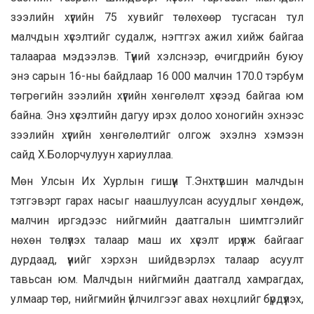
зээлийн хүүгийн 75 хувийг төлөхөөр тусгасан тул
малчдын хүсэлтийг судалж, нэгтгэх ажил хийж байгаа
талаараа мэдээлэв. Түүний хэлснээр, өчигдрийн буюу
энэ сарын 16-ны байдлаар 16 000 малчин 170.0 тэрбум
төгрөгийн зээлийн хүүгийн хөнгөлөлт хүсээд байгаа юм
байна. Энэ хүсэлтийн дагуу ирэх долоо хоногийн эхнээс
зээлийн хүүгийн хөнгөлөлтийг олгож эхэлнэ хэмээн
сайд Х.Болорчулуун хариуллаа.
Мөн Улсын Их Хурлын гишүүн Т.Энхтүвшин малчдын
тэтгэвэрт гарах насыг наашлуулсан асуудлыг хөндөж,
малчин иргэдээс нийгмийн даатгалын шимтгэлийг
нөхөн төлүүлэх талаар маш их хүсэлт ирүүлж байгааг
дурдаад, үүнийг хэрхэн шийдвэрлэх талаар асуулт
тавьсан юм. Малчдын нийгмийн даатгалд хамрагдах,
улмаар төр, нийгмийн үйлчилгээг авах нөхцлийг бүрдүүлэх,