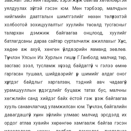
заасныг Засгийн газраас хэрэгжүүлж байгаа хөтөлбөртэй
уялдуулах зүйтэй гэсэн юм. Мөн тэрбээр, малчдын
нийгмийн даатгалын шимтгэлийг нөхөн төлүүлэхтэй
холбоотой зохицуулалтыг хуулийн төсөлд тусгасныг
талархан дэмжиж байгаагаа онцлоод, хуулийг
батлагдсаны дараа сайтар сурталчилж ажиллахыг Хүнс,
хөдөө аж ахуй, хөнгөн үйлдвэрийн яаманд зөвлөв.
Түүнчлэн Улсын Их Хурлын гишүүн Г.Ганболд малчид төр,
засгаас зээл, тусламж хүсээд байдаггүй ч гэлээ өмнө
гаргасан тушаал, шийдвэрийг үр шимийг алдаг оног
хүртдэг байдлыг харгалзан, тэдний авч чадаагүй
урамшууллын үлдэгдлийг буцааж татах бус, малчны
хөгжлийн санд хийдэг байх ёстой гэж үзэж байгаагаа
хууль санаачлагчид уламжилсан юм. Түүнчлэн, байгалийн
давагдашгүй хүчин зүйлийн улмаас малчид эрсдэлд их
ордог атлаа хувийн хөрөнгөө хамгаалж байгаа гэсэн