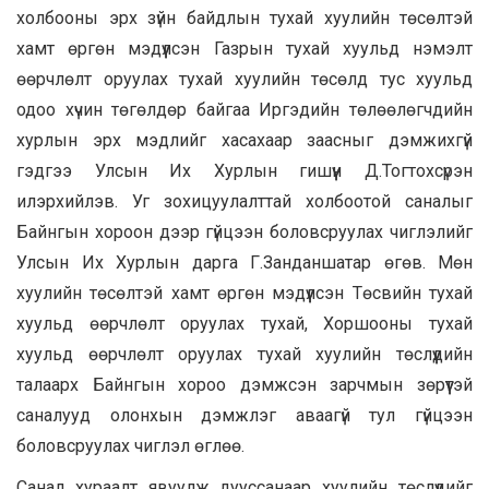
холбооны эрх зүйн байдлын тухай хуулийн төсөлтэй
хамт өргөн мэдүүлсэн Газрын тухай хуульд нэмэлт
өөрчлөлт оруулах тухай хуулийн төсөлд тус хуульд
одоо хүчин төгөлдөр байгаа Иргэдийн төлөөлөгчдийн
хурлын эрх мэдлийг хасахаар заасныг дэмжихгүй
гэдгээ Улсын Их Хурлын гишүүн Д.Тогтохсүрэн
илэрхийлэв. Уг зохицуулалттай холбоотой саналыг
Байнгын хороон дээр гүйцээн боловсруулах чиглэлийг
Улсын Их Хурлын дарга Г.Занданшатар өгөв. Мөн
хуулийн төсөлтэй хамт өргөн мэдүүлсэн Төсвийн тухай
хуульд өөрчлөлт оруулах тухай, Хоршооны тухай
хуульд өөрчлөлт оруулах тухай хуулийн төслүүдийн
талаарх Байнгын хороо дэмжсэн зарчмын зөрүүтэй
саналууд олонхын дэмжлэг аваагүй тул гүйцээн
боловсруулах чиглэл өглөө.
Санал хураалт явуулж дууссанаар хуулийн төслүүдийг