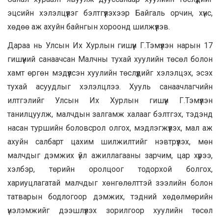
эцсийн хэлэлцүүлэг бэлтгүүлэхээр Байгаль орчин, хүнс,
хөдөө аж ахуйн байнгын хороонд шилжүүлэв.
Дараа нь Улсын Их Хурлын гишүүн Г.Тэмүүлэн нарын 17
гишүүний санаачсан Малчны тухай хуулийн төсөл болон
хамт өргөн мэдүүлсэн хуулийн төслүүдийг хэлэлцэх, эсэх
тухай асуудлыг хэлэлцлээ. Хууль санаачлагчийн
илтгэлийг Улсын Их Хурлын гишүүн Г.Тэмүүлэн
танилцуулж, малчдын залгамж халааг бэлтгэх, тэдэнд
насан туршийн боловсрол олгох, мэдлэгжүүлэх, мал аж
ахуйн салбарт цахим шилжилтийг нэвтрүүлэх, мөн
малчдыг дэмжих үйл ажиллагааны зарчим, цар хүрээ,
хэлбэр, төрийн оролцоог тодорхой болгох,
хариуцлагатай малчдыг хөнгөлөлттэй зээлийн болон
татварын бодлогоор дэмжих, тэдний хөдөлмөрийн
үнэлэмжийг дээшлүүлэх зорилгоор хуулийн төсөл