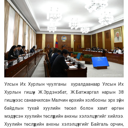
Улсын Их Хурлын чуулганы хуралдаанаар Улсын Их
Хурлын гишүүн Ж.Эрдэнэбат, Ж.Батжаргал нарын 38
гишүүнээс санаачилсан Малчин өрхийн холбооны эрх зүйн
байдлын тухай хуулийн төсөл болон хамт өргөн
мэдүүлсэн хуулийн төслүүдийн анхны хэлэлцүүлгийг хийлээ.
Хуулийн төслүүдийн анхны хэлэлцүүлгийг Байгаль орчин,