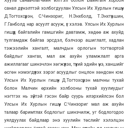
Хууль санаачлагчийн илтгэл болон Байнгын хороон
санал дүгнэлттэй холбогдуулан Улсын Их Хурлын гишүүн
Д.Тогтохсүрэн, С.Чинзориг, Н.Энхболд, Т.Энхтүвшин,
Г.Ганболд нар асуулт асууж, үг хэлэв. Улсын Их Хурлын
гишүүд байгалийн гамшгийн давтамж, хөдөө аж ахуйд
тулгамдаж байгаа эрсдэл, бэлчээр ашиглалт, хадлан
тэжээлийн хангалт, малчдын орлогын тогтвортой
байдлыг хангах, мал аж ахуйн уламжлалт арга
ажиллагааг шинэчлэн хөгжүүлэх, түүхий эдийн үнэ, ханшийг
өсгөн нэмэгдүүлэх зэрэг асуудлыг онцлон хөндсөн юм.
Улсын Их Хурлын гишүүн Д.Тогтохсүрэн малчны тухай
болон Малчин өрхийн холбооны тухай хуулиудыг
нэгтгэх нь зүйтэй гэсэн байр суурь илэрхийлсэн бол
Улсын Их Хурлын гишүүн С.Чинзориг мал аж ахуйн
талаар баримтлах бодлогыг шинэчилж, уг бодлогодоо
уялдуулах байдлаар энэ хуулийн төслийг хэлэлцэн