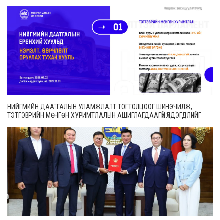
НИЙГМИЙН ДААТГАЛЫН УЛАМЖЛАЛТ ТОГТОЛЦООГ ШИНЭЧИЛЖ,
ТЭТГЭВРИЙН МӨНГӨН ХУРИМТЛАЛЫН АШИГЛАГДААГҮЙ ҮЛДЭГДЛИЙГ
ӨВЛҮҮЛЭХ БОЛОМЖТОЙ БОЛЛОО