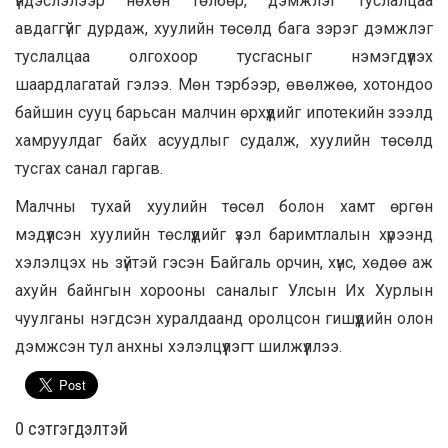
үндэслэлээр нөхөн төлбөр, дэмжлэг туслалцаа
авдаггүйг дурдаж, хуулийн төсөлд бага зэрэг дэмжлэг
туслалцаа олгохоор тусгасныг нэмэгдүүлэх
шаардлагатай гэлээ. Мөн тэрбээр, өвөлжөө, хотондоо
байшин сууц барьсан малчин өрхүүдийг ипотекийн зээлд
хамруулдаг байх асуудлыг судалж, хуулийн төсөлд
тусгах санал гаргав.
Малчны тухай хуулийн төсөл болон хамт өргөн
мэдүүлсэн хуулийн төслүүдийг үзэл баримтлалын хүрээнд
хэлэлцэх нь зүйтэй гэсэн Байгаль орчин, хүнс, хөдөө аж
ахуйн байнгын хорооны саналыг Улсын Их Хурлын
чуулганы нэгдсэн хуралдаанд оролцсон гишүүдийн олон
дэмжсэн тул анхны хэлэлцүүлэгт шилжүүллээ.
0 cэтгэгдэлтэй