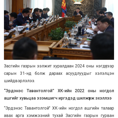
Засгийн газрын ээлжит хуралдаан 2024 оны нэгдүгээр
сарын 31-нд болж дараах асуудлуудыг хэлэлцэн
шийдвэрлэлээ.
“Эрдэнэс Тавантолгой’’ ХК-ийн 2022 оны ногдол
ашгийг хувьцаа эзэмшигч иргэдэд шилжүүлж эхэллээ
“Эрдэнэс Тавантолгой’’ ХК-ийн ногдол ашгийн талаар
авах арга хэмжээний тухай Засгийн газрын гурван