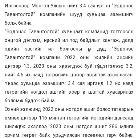
Ингэснээр Монгол Улсын нийт 3.4 сая иргэн “Эрдэнэс
Тавантолгой” компанийн шууд хувьцаа эзэмшигч
болж байна.
“Эрдэнэс Тавантолгой” хувьцаат компанид тогтоосон
онцгой дэглэм, нүүрсний ил тод байдлыг хангаж, далд
эдийн засгийг ил болгосны үр дүнд “Эрдэнэс
Тавантолгой” компани 2022 оны жилийн эцсийн
дүнгээр 1.3, 2023 оны хүлээгдэж буй гүйцэтгэлээр 3.2,
нийт 4,5 их наяд төгрөгийн цэвэр ашигтай ажилласан.
Үүнээс хувьцаа эзэмшигч 3.4 сая иргэнд 1.2 их наяд
төгрөгийн ногдол ашгийг хоёр үе шаттай хуваарилах
боломж бүрдэж байна.
Эхний ээлжинд 2022 оны ногдол ашиг болох татварын
өмнөх дүнгээр 116 мянган төгрөгийг иргэдийн дансанд
шилжүүлж эхэллээ. 2023 оны ногдол ашиг 286 мянга
орчим төгрөг байх урьдчилсан төсөөлөл гарч байна.