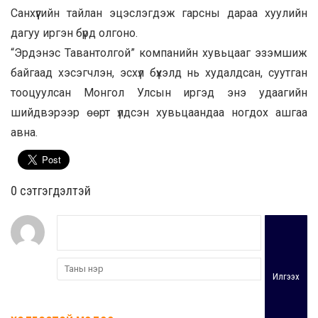
Санхүүгийн тайлан эцэслэгдэж гарсны дараа хуулийн
дагуу иргэн бүрд олгоно.
“Эрдэнэс Тавантолгой” компанийн хувьцааг эзэмшиж
байгаад хэсэгчлэн, эсхүл бүхэлд нь худалдсан, суутган
тооцуулсан Монгол Улсын иргэд энэ удаагийн
шийдвэрээр өөрт үлдсэн хувьцаандаа ногдох ашгаа
авна.
0 cэтгэгдэлтэй
Илгээх