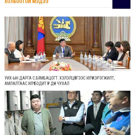
ХОЛБООТОЙ МЭДЭЭ
УИХ-ЫН ДАРГА С.БЯМБАЦОГТ: ХЭЛЭЛЦҮҮЛГЭЭС ИЛҮҮ ХЭРЭГЖИЛТ,
АМЛАЛТААС ИЛҮҮ БОДИТ ҮР ДҮН ЧУХАЛ