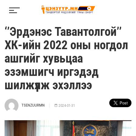
‘’Эрдэнэс Тавантолгой’’
ХК-ийн 2022 оны ногдол
ашгийг хувьцаа
эзэмшигч иргэдэд
шилжүүлж эхэллээ
TSENZUURMN
2024-01-31