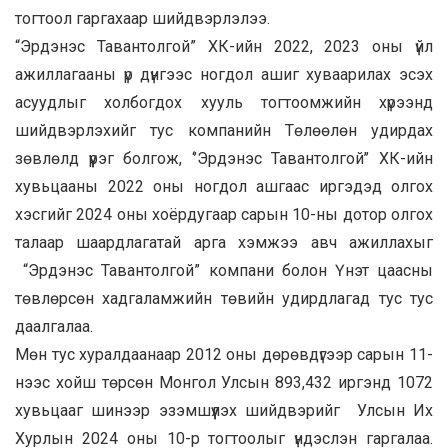
тогтоол гаргахаар шийдвэрлэлээ.
“Эрдэнэс Тавантолгой” ХК-ийн 2022, 2023 оны үйл
ажиллагааны үр дүнгээс ногдол ашиг хуваарилах эсэх
асуудлыг холбогдох хууль тогтоомжийн хүрээнд
шийдвэрлэхийг тус компанийн Төлөөлөн удирдах
зөвлөлд үүрэг болгож, ‘’Эрдэнэс Тавантолгой’’ ХК-ийн
хувьцааны 2022 оны ногдол ашгаас иргэдэд олгох
хэсгийг 2024 оны хоёрдугаар сарын 10-ны дотор олгох
талаар шаардлагатай арга хэмжээ авч ажиллахыг
“Эрдэнэс Тавантолгой” компани болон Үнэт цаасны
төвлөрсөн хадгаламжийн төвийн удирдлагад тус тус
даалгалаа.
Мөн тус хуралдаанаар 2012 оны дөрөвдүгээр сарын 11-
нээс хойш төрсөн Монгол Улсын 893,432 иргэнд 1072
хувьцааг шинээр эзэмшүүлэх шийдвэрийг Улсын Их
Хурлын 2024 оны 10-р тогтоолыг үндэслэн гаргалаа.