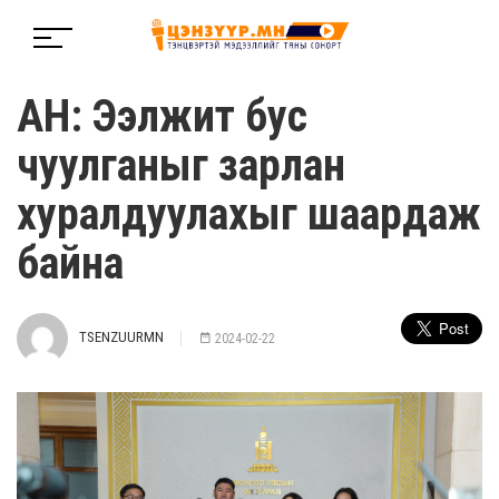
АН: Ээлжит бус
чуулганыг зарлан
хуралдуулахыг шаардаж
байна
TSENZUURMN
2024-02-22