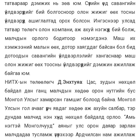
татвараар дэмжих нь зөв юм. Сүүлийн үед савангийн
үйлдвэрүүдийг бий болгосноор олон жижиг өөх тосны
үйлдвэрүүд ашиглалтад орох болсон. Ингэснээр улсад
татвар төлөгч олон компани, аж ахуй нэгжүүд бий болж,
малчдын орлого бодитоор нэмэгдэнэ. Маш их
хэмжээний малын өөх, дотор хаягддаг байсан бол бид
дотоодын савангийн үйлдвэрлэлийг хангаснаар маш
олон жижиг өөх тоосны үйлдвэрүүдийг дэмжин ажиллаж
байгаа юм.
НИТХ-ын төлөөлөгч
Д.Энхтуяа
: Цас, зудын нөхцөл
байдал дан ганц малчдын хөдөө орон нутгийн бус
Монгол Улсыг хамарсан гамшиг болоод байна. Монгол
Улсын гол ачааг үүрч явдаг хөдөө аж ахуйн салбар, тэр
дундаа малчид нэн хүнд нөхцөл байдалд орлоо. “Амь
нэгтэй Монголчууд” аяныг улс орон даяар зарлан
малчдадаа тусламж үзүүлэхээр Ардчилсан нам ажиллаж