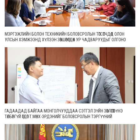
МЭРГЭЖЛИЙН БОЛОН ТЕХНИКИЙН БОЛОВСРОЛЫН ТӨГСӨГЧДӨД ОЛОН
УЛСЫН ХЭМЖЭЭНД ХҮЛЭЭН ЗӨВШӨӨРӨГДӨХ УР ЧАДВАРУУДЫГ ОЛГОНО
ГАДААДАД БАЙГАА МОНГОЛЧУУДДАА СЭТГЭЛ ЗҮЙН ЗӨВЛӨГӨӨГ ҮНЭ
ТӨЛБӨРГҮЙ ӨГДӨГ Т.МӨНХ-ЭРДЭНИЙГ БОЛОВСРОЛЫН ТЭРГҮҮНИЙ
АЖИЛТНААР ШАГНАЛАА