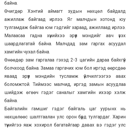
байна.
Өчигдөр Хэнтий аймагт зудын нөхцөл байдалд
ажиллаж байгаад ирлээ. Яг малчдын хотонд юу
тулгамдаж байгаа юм гэдгийг хараад, ажиллаад ирлээ.
Малаасаа гадна хүнийхээ эрүүл мэндийг авч үзэх
шаардлагатай байна. Малчдад зам гаргах асуудал
хамгийн чухал байна.
Өнөөдөр зам гаргалаа гэхэд 2-3 цагийн дараа байхгүй
болчхоод байна. Замаа гаргачих юм бол иргэд өөрсдөө
яваад эрүүл мэндийн тусламж үйлчилгээгээ авах
боломжтой. Тиймээс малчид, иргэд замын асуудлаа
шийдэж өгөөч гэдэг саналыг хамгийн ихээр хэлж
байна.
Байгалийн гамшиг гэдэг байгаль цаг уурынх нь
нөхцөлөөс шалтгаалан улс орон бүрд тулгардаг. Харин
түүнийгээ яаж хохирол багатайгаар давах вэ гэдэг улс