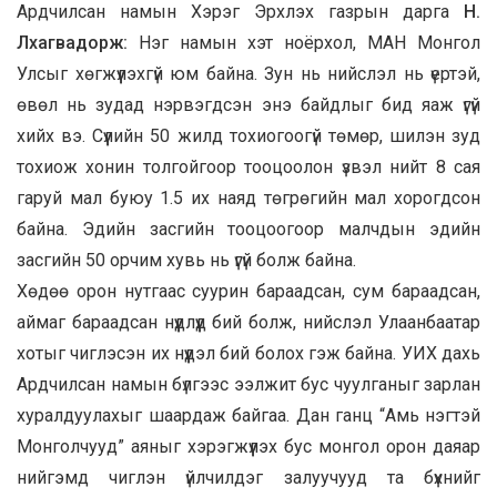
Ардчилсан намын Хэрэг Эрхлэх газрын дарга
Н.
Лхагвадорж
:
Нэг намын хэт ноёрхол, МАН Монгол
Улсыг хөгжүүлэхгүй юм байна. Зун нь нийслэл нь үертэй,
өвөл нь зудад нэрвэгдсэн энэ байдлыг бид яаж үгүй
хийх вэ. Сүүлийн 50 жилд тохиогоогүй төмөр, шилэн зуд
тохиож хонин толгойгоор тооцоолон үзвэл нийт 8 сая
гаруй мал буюу 1.5 их наяд төгрөгийн мал хорогдсон
байна. Эдийн засгийн тооцоогоор малчдын эдийн
засгийн 50 орчим хувь нь үгүй болж байна.
Хөдөө орон нутгаас суурин бараадсан, сум бараадсан,
аймаг бараадсан нүүдлүүд бий болж, нийслэл Улаанбаатар
хотыг чиглэсэн их нүүдэл бий болох гэж байна. УИХ дахь
Ардчилсан намын бүлгээс ээлжит бус чуулганыг зарлан
хуралдуулахыг шаардаж байгаа. Дан ганц “Амь нэгтэй
Монголчууд” аяныг хэрэгжүүлэх бус монгол орон даяар
нийгэмд чиглэн үйлчилдэг залуучууд та бүхнийг