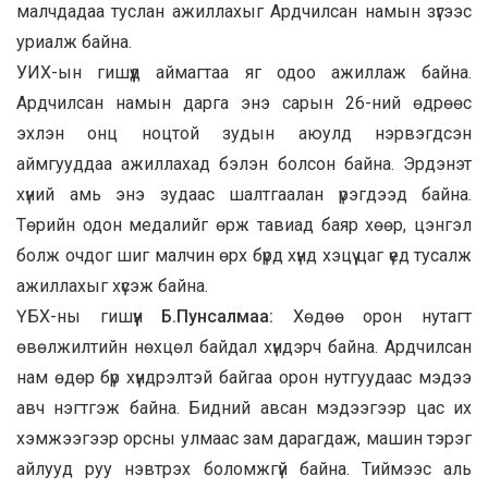
малчдадаа туслан ажиллахыг Ардчилсан намын зүгээс
уриалж байна.
УИХ-ын гишүүд аймагтаа яг одоо ажиллаж байна.
Ардчилсан намын дарга энэ сарын 26-ний өдрөөс
эхлэн онц ноцтой зудын аюулд нэрвэгдсэн
аймгууддаа ажиллахад бэлэн болсон байна. Эрдэнэт
хүний амь энэ зудаас шалтгаалан үрэгдээд байна.
Төрийн одон медалийг өрж тавиад баяр хөөр, цэнгэл
болж очдог шиг малчин өрх бүрд хүнд хэцүү цаг үед тусалж
ажиллахыг хүсэж байна.
ҮБХ-ны гишүүн
Б.Пунсалмаа
:
Хөдөө орон нутагт
өвөлжилтийн нөхцөл байдал хүндэрч байна. Ардчилсан
нам өдөр бүр хүндрэлтэй байгаа орон нутгуудаас мэдээ
авч нэгтгэж байна. Бидний авсан мэдээгээр цас их
хэмжээгээр орсны улмаас зам дарагдаж, машин тэрэг
айлууд руу нэвтрэх боломжгүй байна. Тиймээс аль