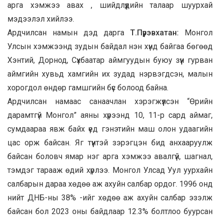
арга хэмжээ авах , шийдлүүдийн талаар шуурхай
мэдээлэл хийлээ.
Ардчилсан намын дэд дарга
Т.Пүрэвхатан
:
Монгол
Улсын хэмжээнд зудын байдал нэн хүнд байгаа бөгөөд
Хэнтий, Дорнод, Сүхбаатар аймгуудын буюу зүүн гурван
аймгийн хувьд хамгийн их зудад нэрвэгдсэн, малын
хорогдол өндөр гамшгийн бүс болоод байна.
Ардчилсан намаас санаачлан хэрэгжүүлсэн “Өрийн
дарамтгүй Монгол” аяны хүрээнд 10, 11-р сард аймаг,
сумдаараа явж байх үед гэнэтийн маш олон удаагийн
цас орж байсан. Яг түүнтэй зэрэгцэн бид анхааруулж
байсан боловч ямар нэг арга хэмжээ авалгүй, шагнал,
тэмдэг тарааж өдий хүрлээ. Монгол Улсад Уул уурхайн
салбарын дараа хөдөө аж ахуйн салбар ордог. 1996 онд
нийт ДНБ-ны 38% -ийг хөдөө аж ахуйн салбар эзэлж
байсан бол 2023 оны байдлаар 12.3% болтлоо буурсан