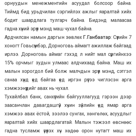
орнуудын менежментийн асуудал болсоор байна.
Тиймд бид урьдчилан сэргийлэх ажлыг яаралтай хийх
бодит шаардлага тулгарч байна. Бидэнд малаасаа
гадна хүний эрүүл мэнд маш чухал байна.
Ардчилсан намын даргын зөвлөх
Г.Ганбаатар
: Сүүлийн 7
хоногт Говьсүмбэр, Дорноговь аймагт ажиллаж байгаад
ирлээ. Дорноговь аймаг гэхэд л нийт мал сүргийнхээ
15% орчмыг зудын улмаас алдчихаад байна. Маш их
малын хорогдол бий болж малчдын эрүүл мэнд, сэтгэл
санаа хүнд үед байгаа үед иргэн рүүгээ чиглэсэн арга
хэмжээнүүдийг авах нь чухал.
Тухайлбал банк, санхүүгийн байгууллагууд гэрээн дээр
заасанчлан давагдашгүй хүчин зүйлийн үед ямар арга
хэмжээ авах ёстой, зээлээ сунгах, хөнгөлөх, асуудлыг
яаралтай хийх шаардлагатай. Малын тэжээл өвснөөс
гадна тусламж үзүүлэх хүч хөдөө орон нутагт маш их