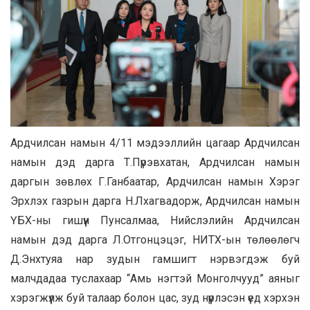
Ардчилсан намын 4/11 мэдээллийн цагаар Ардчилсан
намын дэд дарга Т.Пүрэвхатан, Ардчилсан намын
даргын зөвлөх Г.Ганбаатар, Ардчилсан намын Хэрэг
Эрхлэх газрын дарга Н.Лхагвадорж, Ардчилсан намын
ҮБХ-ны гишүүн Пунсалмаа, Нийслэлийн Ардчилсан
намын дэд дарга Л.Отгонцэцэг, НИТХ-ын төлөөлөгч
Д.Энхтуяа нар зудын гамшигт нэрвэгдэж буй
малчдадаа туслахаар “Амь нэгтэй Монголчууд” аяныг
хэрэгжүүлж буй талаар болон цас, зуд нүүрлэсэн үед хэрхэн