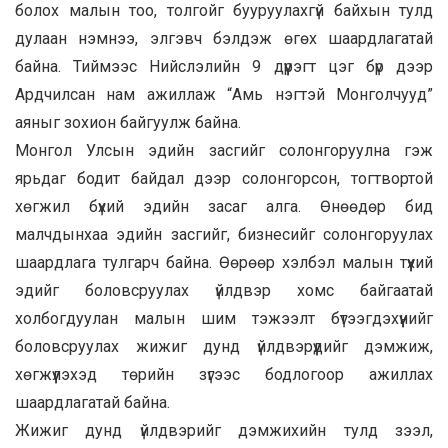
болох малын тоо, толгойг бууруулахгүй байхын тулд
дулаан нэмнээ, элгэвч бэлдэж өгөх шаардлагатай
байна. Тиймээс Нийслэлийн 9 дүүрэгт цэг бүр дээр
Ардчилсан нам ажиллаж “Амь нэгтэй Монголчууд”
аяныг зохион байгуулж байна.
Монгол Улсын эдийн засгийг солонгоруулна гэж
ярьдаг бодит байдал дээр солонгорсон, тогтвортой
хөгжил бүхий эдийн засаг алга. Өнөөдөр бид
малчдынхаа эдийн засгийг, бизнесийг солонгоруулах
шаардлага тулгарч байна. Өөрөөр хэлбэл малын түүхий
эдийг боловсруулах үйлдвэр хомс байгаатай
холбогдуулан малын шим тэжээлт бүтээгдэхүүнийг
боловсруулах жижиг дунд үйлдвэрүүдийг дэмжиж,
хөгжүүлэхэд төрийн зүгээс бодлогоор ажиллах
шаардлагатай байна.
Жижиг дунд үйлдвэрийг дэмжихийн тулд зээл,