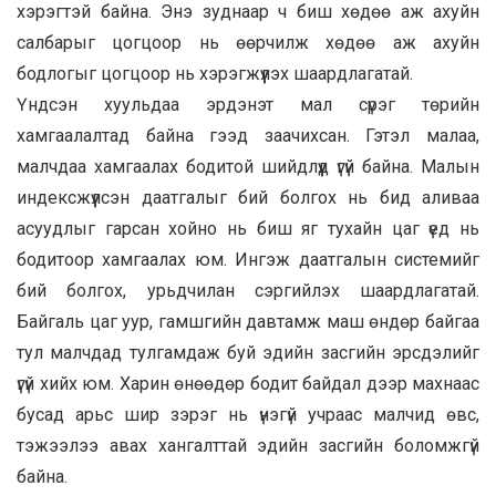
хэрэгтэй байна. Энэ зуднаар ч биш хөдөө аж ахуйн
салбарыг цогцоор нь өөрчилж хөдөө аж ахуйн
бодлогыг цогцоор нь хэрэгжүүлэх шаардлагатай.
Үндсэн хуульдаа эрдэнэт мал сүрэг төрийн
хамгаалалтад байна гээд заачихсан. Гэтэл малаа,
малчдаа хамгаалах бодитой шийдлүүд үгүй байна. Малын
индексжүүлсэн даатгалыг бий болгох нь бид аливаа
асуудлыг гарсан хойно нь биш яг тухайн цаг үед нь
бодитоор хамгаалах юм. Ингэж даатгалын системийг
бий болгох, урьдчилан сэргийлэх шаардлагатай.
Байгаль цаг уур, гамшгийн давтамж маш өндөр байгаа
тул малчдад тулгамдаж буй эдийн засгийн эрсдэлийг
үгүй хийх юм. Харин өнөөдөр бодит байдал дээр махнаас
бусад арьс шир зэрэг нь үнэгүй учраас малчид өвс,
тэжээлээ авах хангалттай эдийн засгийн боломжгүй
байна.