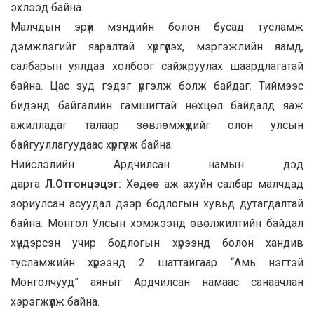
эхлээд байна.
Малчдын эрүүл мэндийн болон бусад тусламж
дэмжлэгийг яаралтай хүргүүлэх, мэргэжлийн яамд,
салбарын уялдаа холбоог сайжруулах шаардлагатай
байна. Цас зуд гэдэг үргэлж болж байдаг. Тиймээс
бидэнд байгалийн гамшигтай нөхцөл байдалд яаж
ажилладаг талаар зөвлөмжүүдийг олон улсын
байгууллагуудаас хүргүүлж байна.
Нийслэлийн Ардчилсан намын дэд
дарга
Л.Отгонцэцэг:
Хөдөө аж ахуйн салбар малчдад
зориулсан асуудал дээр бодлогын хувьд дутагдалтай
байна. Монгол Улсын хэмжээнд өвөлжилтийн байдал
хүндэрсэн учир бодлогын хүрээнд болон хандив
тусламжийн хүрээнд 2 шаттайгаар “Амь нэгтэй
Монголчууд” аяныг Ардчилсан намаас санаачлан
хэрэгжүүлж байна.