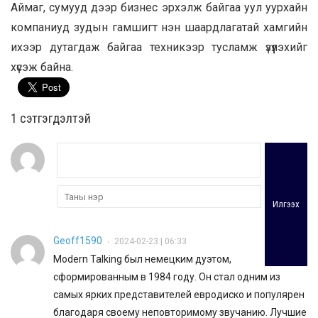
Аймаг, сумууд дээр бизнес эрхэлж байгаа уул уурхайн
компаниуд зудын гамшигт нэн шаардлагатай хамгийн
ихээр дутагдаж байгаа техникээр тусламж үзүүлэхийг
хүсэж байна.
1 сэтгэгдэлтэй
Илгээх
Geoff1590
2024-02-23 | 06:33
•
Modern Talking был немецким дуэтом,
сформированным в 1984 году. Он стал одним из
самых ярких представителей евродиско и популярен
благодаря своему неповторимому звучанию. Лучшие