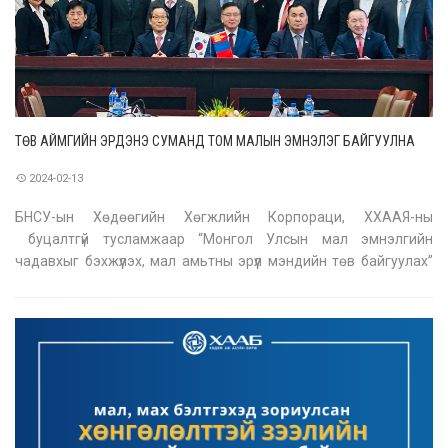
ТӨВ АЙМГИЙН ЭРДЭНЭ СУМАНД ТОМ МАЛЫН ЭМНЭЛЭГ БАЙГУУЛНА
2024-02-13
БНСУ-ын Хөдөөгийн Хөгжлийн Корпораци, ХХААЯ-ны
буцалтгүй тусламжаар “Монгол Улсын мал эмнэлгийн
чадавхыг бэхжүүлэх, мал амьтны эрүүл мэндийн төв байгуулах”
төслийн хүрээнд ХААИС-ийн Мал эмнэлгийн сургуулийн дэргэд
Мал амьтны эрүүл мэндийн төв байгуулагдсан билээ. Тус
төвийн үйл ажиллагаа өнөөдөр