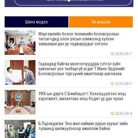
Шинэ мэдээ
Их уншсан
Мэргэжлийн болон техникийн боловсролын
төгсөгчдөд олон улсын хэмжээнд хүлээн
зөвшөөрөгдөх ур чадваруудыг олгоно
2026-08-7
Гадаадад байгаа монголчууддаа сэтгэл зүйн
зөвлөгөөг үнэ төлбөргүй өгдөг Т.Мөнх-Эрдэнийг
Боловсролын тэргүүний ажилтнаар шагналаа
2026-08-7
УИХ-ын дарга С.Бямбацогт: Хэлэлцүүлгээс илүү
хэрэгжилт, амлалтаас илүү бодит үр дүн чухал
2026-08-4
Б.Пүрэвдагва: Энэ жил найман уурын зуухыг хийн
түлшинд шилжүүлэхээр ажиллаж байна