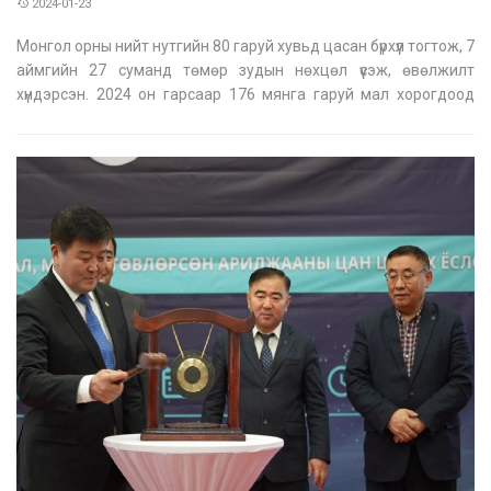
2024-01-23
Монгол орны нийт нутгийн 80 гаруй хувьд цасан бүрхүүл тогтож, 7
аймгийн 27 суманд төмөр зудын нөхцөл үүсэж, өвөлжилт
хүндэрсэн. 2024 он гарсаар 176 мянга гаруй мал хорогдоод
байгаа тул зудын нөхцөлд Засгийн газар, УОК-оос махны
нөөцийг эдийн засгийн эргэлтэд оруулах, өвс тэжээлийн
нийлүүлэлтийг т