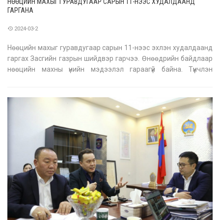
НӨӨЦИЙН МАХЫГ ГУРАВДУГААР САРЫН 11-НЭЭС ХУДАЛДААНД
ГАРГАНА
2024-03-2
Нөөцийн махыг гуравдугаар сарын 11-нээс эхлэн худалдаанд
гаргах Засгийн газрын шийдвэр гарчээ. Өнөөдрийн байдлаар
нөөцийн махны үнийн мэдээлэл гараагүй байна. Түүнчлэн
Хөдөө аж ахуйн биржээр дамжуулан дундын зуучлалгүйгээр
мал, махыг малчдаас хэрэглэгчдэд худалдаалах үйл
ажиллагааг үе шаттай, тог