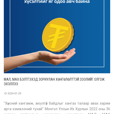
МАЛ, МАХ БЭЛТГЭХЭД ЗОРИУЛАН ХӨНГӨЛӨЛТТЭЙ ЗЭЭЛИЙГ ОЛГОЖ
ЭХЭЛЛЭЭ
2024-01-29
"Хүнсний хангамж, аюулгүй байдлыг хангах талаар авах зарим
арга хэмжээний тухай" Монгол Улсын Их Хурлын 2022 оны 36