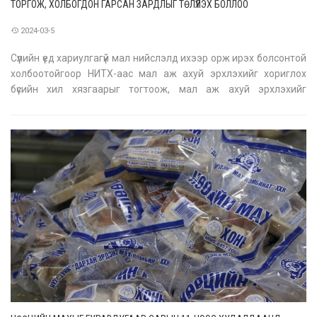
ТОРГОЖ, ХОЛБОГДОН ГАРСАН ЗАРДЛЫГ ТӨЛҮҮЛЭХ БОЛЛОО
2024-03-5
Сүүлийн үед хариулгагүй мал нийслэлд ихээр орж ирэх болсонтой
холбоотойгоор НИТХ-аас мал аж ахуй эрхлэхийг хориглох
бүсийн хил хязгаарыг тогтоож, мал аж ахуй эрхлэхийг
хориглосон бүсэд нэвтэрсэн малыг түр хадгалах, түүнтэй
холбогдон гарсан зардлыг нөхөн төлүүлэх журмыг баталлаа. Тус
журамд заасна