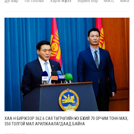
дугаар тогтоолыг хэрэгжүүлэх зорилгоор МАЛ, МАХ
БЭЛТГЭХЭД ЗОРИУЛАН ОЛГОХ ХӨНГӨЛӨЛТТЭЙ ЗЭЭЛИЙГ
ХӨДӨӨ АЖ АХУЙН БИРЖИЙН АРИЛЖААНД ОРОЛЦСОН АЖ
АХУЙН НЭГЖИД ОЛГОЖ ЭХЭЛЛЭЭ. Хөнгөлөл
ХАА-Н БИРЖЭЭР 362.6 САЯ ТӨГРӨГИЙН ҮНЭ БҮХИЙ 70 ОРЧИМ ТОНН МАХ,
350 ТОЛГОЙ МАЛ АРИЛЖААЛАГДААД БАЙНА