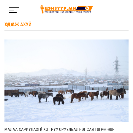
ХӨДӨӨ АЖ АХУЙ
МАЛАА ХАРИУЛАХГҮЙ ХОТ РУУ ОРУУЛБАЛ НЭГ САЯ ТӨГРӨГӨӨР