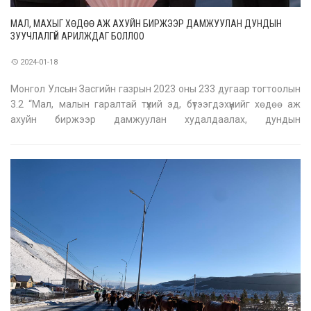
МАЛ, МАХЫГ ХӨДӨӨ АЖ АХУЙН БИРЖЭЭР ДАМЖУУЛАН ДУНДЫН
ЗУУЧЛАЛГҮЙ АРИЛЖДАГ БОЛЛОО
2024-01-18
Монгол Улсын Засгийн газрын 2023 оны 233 дугаар тогтоолын
3.2 “Мал, малын гаралтай түүхий эд, бүтээгдэхүүнийг хөдөө аж
ахуйн биржээр дамжуулан худалдаалах, дундын
зуучлалгүйгээр малчдаас хэрэглэгчдэд шууд хүргэх боломжийг
бүрдүүлэх” хүрээнд мал, махны арилжааг биржээр амжилттай
эхлүүллээ. Мөн Хөдөө