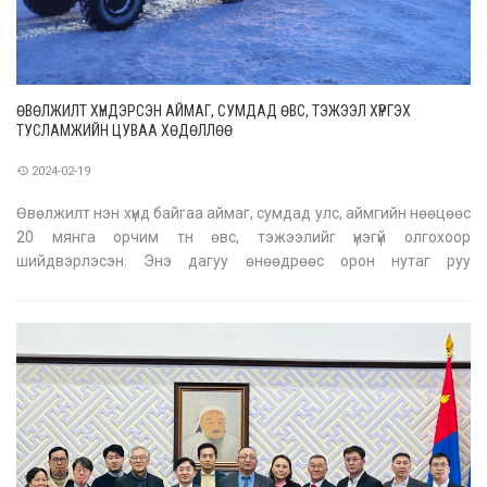
ӨВӨЛЖИЛТ ХҮНДЭРСЭН АЙМАГ, СУМДАД ӨВС, ТЭЖЭЭЛ ХҮРГЭХ
ТУСЛАМЖИЙН ЦУВАА ХӨДӨЛЛӨӨ
2024-02-19
Өвөлжилт нэн хүнд байгаа аймаг, сумдад улс, аймгийн нөөцөөс
20 мянга орчим тн өвс, тэжээлийг үнэгүй олгохоор
шийдвэрлэсэн. Энэ дагуу өнөөдрөөс орон нутаг руу
тээвэрлэлт хийгдэж, Засгийн газрын сайд нараар ахлуулсан
малчдад туслах шуурхай 6 бүлэг орон нутгуудад ажиллахаар
замдаа гараад байна. М