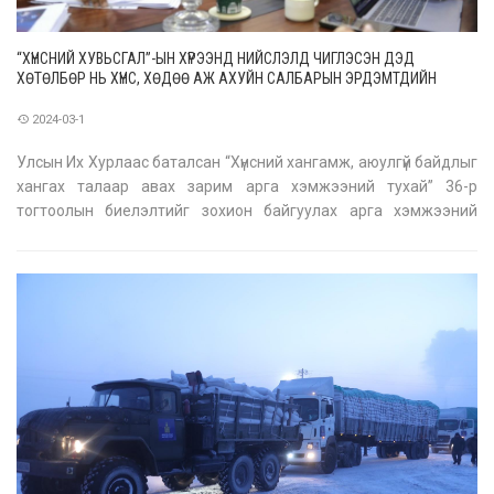
“ХҮНСНИЙ ХУВЬСГАЛ”-ЫН ХҮРЭЭНД НИЙСЛЭЛД ЧИГЛЭСЭН ДЭД
ХӨТӨЛБӨР НЬ ХҮНС, ХӨДӨӨ АЖ АХУЙН САЛБАРЫН ЭРДЭМТДИЙН
ЗӨВЛӨЛӨӨС ГАРГАЖ БУЙ ЗӨВЛӨМЖ, СУУРЬ СУДАЛГААНД
ТУЛГУУРЛАН ХЭРЭГЖИХ ШААРДЛАГАТАЙ
2024-03-1
Улсын Их Хурлаас баталсан “Хүнсний хангамж, аюулгүй байдлыг
хангах талаар авах зарим арга хэмжээний тухай” 36-р
тогтоолын биелэлтийг зохион байгуулах арга хэмжээний
хүрээнд Нийслэлд чиглэсэн дэд хөтөлбөр боловсруулах
ажлын хэсэг байгуулагдсан. Ажлын хэсгийн анхны хурал
өнөөдөр боллоо. Уулзалтаар