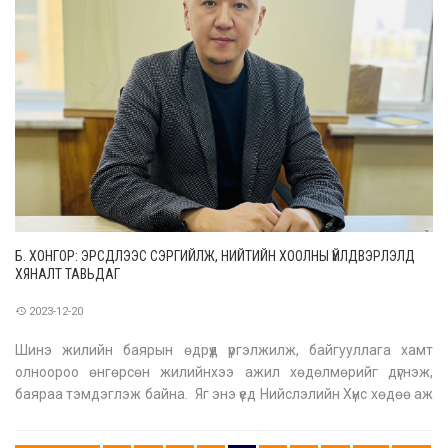
Б. ХОНГОР: ЭРСДЛЭЭС СЭРГИЙЛЖ, НИЙТИЙН ХООЛНЫ ҮЙЛДВЭРЛЭЛД
ХЯНАЛТ ТАВЬДАГ
2023-12-20
Шинэ жилийн баярын өдрүүд үргэлжилж, байгууллага хамт
олноороо өнгөрсөн жилийнхээ ажил хөдөлмөрийг дүгнэж,
баяраа тэмдэглэж байна. Яг энэ үед Нийслэлийн Хүнс хөдөө аж
ахуйн газраас Нийтийн хоолны үйлчилгээ эрхэлдэг аж ахуй
нэгжүүдэд шалгалт явуулж, болзошгүй эрсдлээс урьдчилан