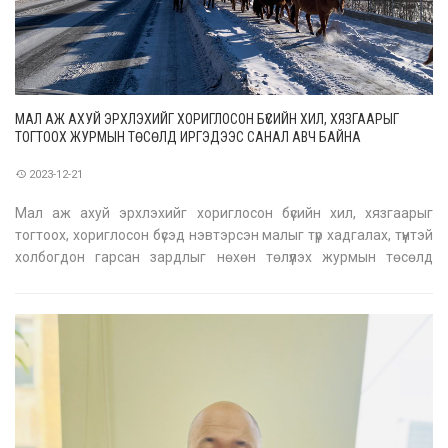
МАЛ АЖ АХУЙ ЭРХЛЭХИЙГ ХОРИГЛОСОН БҮСИЙН ХИЛ, ХЯЗГААРЫГ
ТОГТООХ ЖУРМЫН ТӨСӨЛД ИРГЭДЭЭС САНАЛ АВЧ БАЙНА
2023-12-21
Мал аж ахуй эрхлэхийг хориглосон бүсийн хил, хязгаарыг
тогтоох, хориглосон бүсэд нэвтэрсэн малыг түр хадгалах, түүнтэй
холбогдон гарсан зардлыг нөхөн төлүүлэх журмын төсөлд
иргэдээс санал авч байна. Журмын төсөлд санал өгөх бол
дараах линкээр орж бүртгүүлээрэй
https://hhaag.ub.gov.mn/project/658