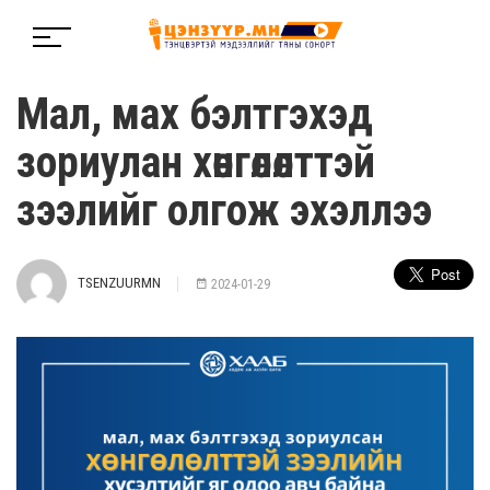
Мал, мах бэлтгэхэд
зориулан хөнгөлөлттэй
зээлийг олгож эхэллээ
TSENZUURMN
2024-01-29