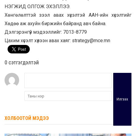
НЭГЖИД ОЛГОЖ ЭХЭЛЛЭЭ.
Хөнгөлөлттэй зээл авах хүсэлтэй ААН-ийн хүсэлтийг
Хөдөө аж ахуйн биржийн байранд авч байна.
Дэлгэрэнгүй мэдээллийг: 7013-8779
Цахим хүсэлт хүлээн авах хаяг: strategy@mce.mn
0 cэтгэгдэлтэй
Илгээх
ХОЛБООТОЙ МЭДЭЭ