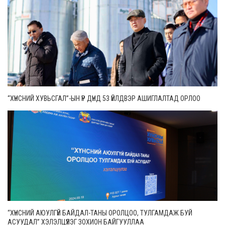
“ХҮНСНИЙ ХУВЬСГАЛ”-ЫН ҮР ДҮНД 53 ҮЙЛДВЭР АШИГЛАЛТАД ОРЛОО
“ХҮНСНИЙ АЮУЛГҮЙ БАЙДАЛ-ТАНЫ ОРОЛЦОО, ТУЛГАМДАЖ БУЙ
АСУУДАЛ” ХЭЛЭЛЦҮҮЛЭГ ЗОХИОН БАЙГУУЛЛАА