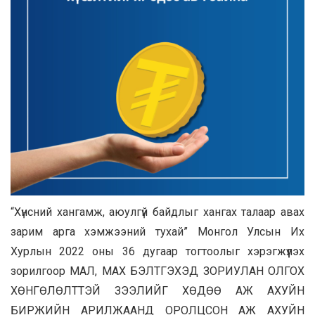
“Хүнсний хангамж, аюулгүй байдлыг хангах талаар авах
зарим арга хэмжээний тухай” Монгол Улсын Их
Хурлын 2022 оны 36 дугаар тогтоолыг хэрэгжүүлэх
зорилгоор МАЛ, МАХ БЭЛТГЭХЭД ЗОРИУЛАН ОЛГОХ
ХӨНГӨЛӨЛТТЭЙ ЗЭЭЛИЙГ ХӨДӨӨ АЖ АХУЙН
БИРЖИЙН АРИЛЖААНД ОРОЛЦСОН АЖ АХУЙН