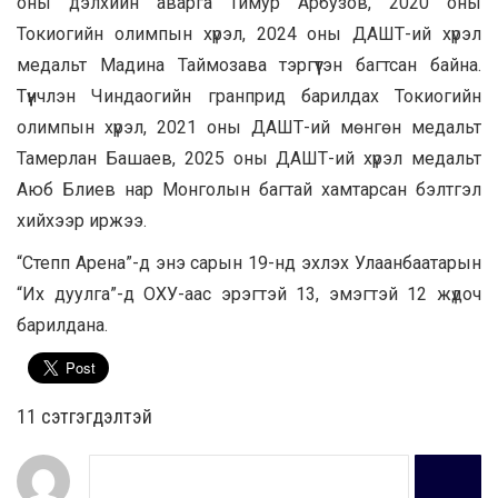
оны дэлхийн аварга Тимур Арбузов, 2020 оны
Токиогийн олимпын хүрэл, 2024 оны ДАШТ-ий хүрэл
медальт Мадина Таймозава тэргүүтэн багтсан байна.
Түүнчлэн Чиндаогийн гранприд барилдах Токиогийн
олимпын хүрэл, 2021 оны ДАШТ-ий мөнгөн медальт
Тамерлан Башаев, 2025 оны ДАШТ-ий хүрэл медальт
Аюб Блиев нар Монголын багтай хамтарсан бэлтгэл
хийхээр иржээ.
“Степп Арена”-д энэ сарын 19-нд эхлэх Улаанбаатарын
“Их дуулга”-д ОХУ-аас эрэгтэй 13, эмэгтэй 12 жүдоч
барилдана.
11 cэтгэгдэлтэй