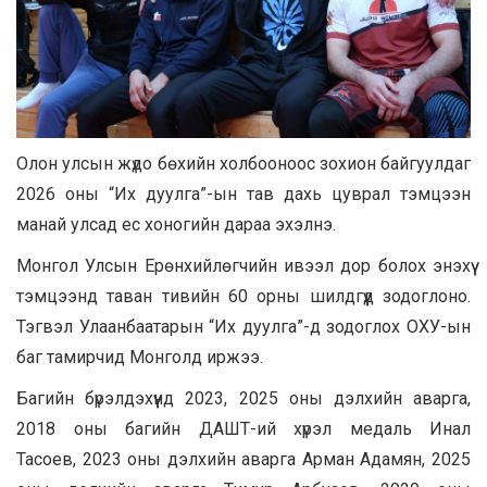
Олон улсын жүдо бөхийн холбооноос зохион байгуулдаг
2026 оны “Их дуулга”-ын тав дахь цуврал тэмцээн
манай улсад ес хоногийн дараа эхэлнэ.
Монгол Улсын Ерөнхийлөгчийн ивээл дор болох энэхүү
тэмцээнд таван тивийн 60 орны шилдгүүд зодоглоно.
Тэгвэл Улаанбаатарын “Их дуулга”-д зодоглох ОХУ-ын
баг тамирчид Монголд иржээ.
Багийн бүрэлдэхүүнд 2023, 2025 оны дэлхийн аварга,
2018 оны багийн ДАШТ-ий хүрэл медаль Инал
Тасоев, 2023 оны дэлхийн аварга Арман Адамян, 2025