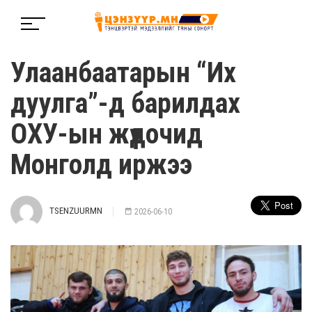
Улаанбаатарын “Их
дуулга”-д барилдах
ОХУ-ын жүдочид
Монголд иржээ
TSENZUURMN
2026-06-10