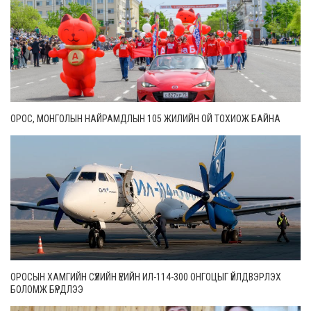
ОРОС, МОНГОЛЫН НАЙРАМДЛЫН 105 ЖИЛИЙН ОЙ ТОХИОЖ БАЙНА
ОРОСЫН ХАМГИЙН СҮҮЛИЙН ҮЕИЙН ИЛ-114-300 ОНГОЦЫГ ҮЙЛДВЭРЛЭХ
БОЛОМЖ БҮРДЛЭЭ