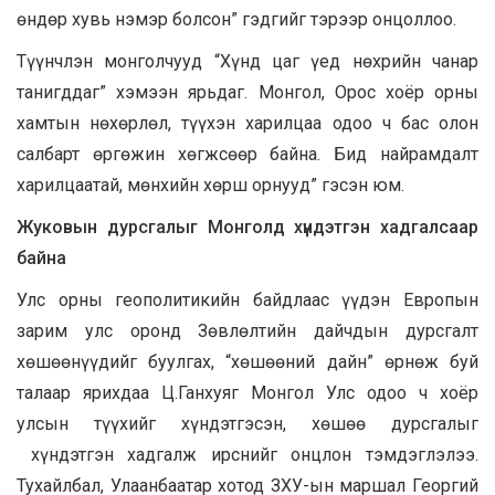
өндөр хувь нэмэр болсон” гэдгийг тэрээр онцоллоо.
Түүнчлэн монголчууд “Хүнд цаг үед нөхрийн чанар
танигддаг” хэмээн ярьдаг. Монгол, Орос хоёр орны
хамтын нөхөрлөл, түүхэн харилцаа одоо ч бас олон
салбарт өргөжин хөгжсөөр байна. Бид найрамдалт
харилцаатай, мөнхийн хөрш орнууд” гэсэн юм.
Жуковын дурсгалыг Монголд хүндэтгэн хадгалсаар
байна
Улс орны геополитикийн байдлаас үүдэн Европын
зарим улс оронд Зөвлөлтийн дайчдын дурсгалт
хөшөөнүүдийг буулгах, “хөшөөний дайн” өрнөж буй
талаар ярихдаа Ц.Ганхуяг Монгол Улс одоо ч хоёр
улсын түүхийг хүндэтгэсэн, хөшөө дурсгалыг
хүндэтгэн хадгалж ирснийг онцлон тэмдэглэлээ.
Тухайлбал, Улаанбаатар хотод ЗХУ-ын маршал Георгий