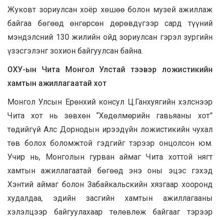
Жуковт зориулсан хоёр хөшөө болон музей ажиллаж
байгаа бөгөөд өнгөрсөн дөрөвдүгээр сард түүний
мэндэлсний 130 жилийн ойд зориулсан гэрэл зургийн
үзэсгэлэнг зохион байгуулсан байна.
ОХУ-ын Чита Монгол Улстай тээвэр ложистикийн
хамтын ажиллагаатай хот
Монгол Улсын Ерөнхий консул Ц.Ганхуягийн хэлснээр
Чита хот нь зөвхөн “Хөдөлмөрийн гавьяаны хот”
төдийгүй Алс Дорнодын ирээдүйн ложистикийн чухал
төв болох боломжтой гэдгийг тэрээр онцолсон юм.
Учир нь, Монголын гурван аймаг Чита хоттой нягт
хамтын ажиллагаатай бөгөөд энэ оны эцэс гэхэд
Хэнтий аймаг болон Забайкальскийн хязгаар хооронд
худалдаа, эдийн засгийн хамтын ажиллагааны
хэлэлцээр байгуулахаар төлөвлөж байгааг тэрээр