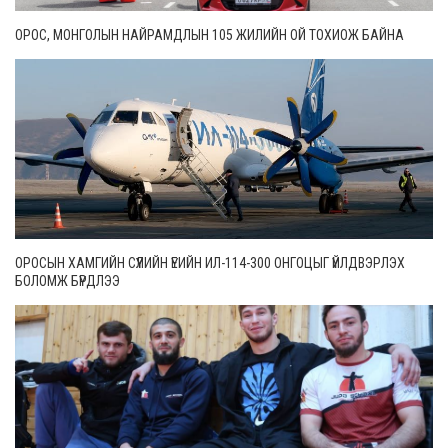
ОРОС, МОНГОЛЫН НАЙРАМДЛЫН 105 ЖИЛИЙН ОЙ ТОХИОЖ БАЙНА
ОРОСЫН ХАМГИЙН СҮҮЛИЙН ҮЕИЙН ИЛ-114-300 ОНГОЦЫГ ҮЙЛДВЭРЛЭХ
БОЛОМЖ БҮРДЛЭЭ