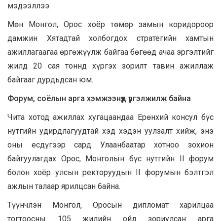
мэдээллээ.
Мөн Монгол, Орос хоёр төмөр замын коридороор
дамжин Хятадтай холбогдох стратегийн хамтын
ажиллагаагаа өргөжүүлж байгаа бөгөөд ачаа эргэлтийг
жилд 20 сая тоннд хүргэх зорилт тавин ажиллаж
байгааг дурдьдсан юм.
Форум, соёлын арга хэмжээнүүд үргэлжилж байна
Чита хотод ажиллах хугацаандаа Ерөнхий консул бүс
нутгийн удирдлагуудтай хэд хэдэн уулзалт хийж, энэ
оны есдүгээр сард Улаанбаатар хотноо зохион
байгуулагдах Орос, Монголын бүс нутгийн II форум
болон хоёр улсын ректоруудын II форумын бэлтгэл
ажлын талаар ярилцсан байна.
Түүнчлэн Монгол, Оросын дипломат харилцаа
тогтоосны 105 жилийн ойд зориулсан арга