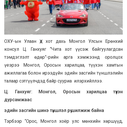
ОХУ-ын Улаан Үд хот дахь Монгол Улсын Ерөнхий
консул Ц. Ганхуяг “Чита хот үүсэж байгуулагдсан
тэмдэглэлт өдөр”-рийн арга хэмжээнд оролцох
үеэрээ Монгол, Оросын харилцаа, түүхэн хамтын
ажиллагаа болон ирээдүйн эдийн засгийн түншлэлийн
талаар сэтгүүлчдэд байр сууриа илэрхийллээ.
Ц. Ганхуяг: Монгол, Оросын харилцаа түүхэн
дурсамжаас
эдийн засгийн шинэ түншлэл рүү шилжиж байна
Тэрбээр “Орос, Монгол хоёр улс мөнхийн хөршүүд,