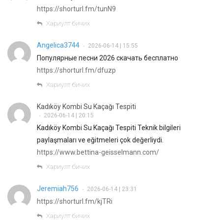
https://shorturl.fm/tunN9
Хариулт бичих
Angelica3744
2026-06-14 | 15:55
•
Популярные песни 2026 скачать бесплатно
https://shorturl.fm/dfuzp
Хариулт бичих
Kadıköy Kombi Su Kaçağı Tespiti
2026-06-14 | 20:15
•
Kadıköy Kombi Su Kaçağı Tespiti Teknik bilgileri
paylaşmaları ve eğitmeleri çok değerliydi.
https://www.bettina-geisselmann.com/
Хариулт бичих
Jeremiah756
2026-06-14 | 23:31
•
https://shorturl.fm/kjTRi
Хариулт бичих