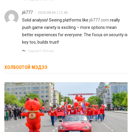
jili777
2026-08-06 | 12:40
•
Solid analysis! Seeing platforms like
jili777 com
really
push game variety is exciting – more options mean
better experiences for everyone. The focus on security is
key too, builds trust!
Хариулт бичих
ХОЛБООТОЙ МЭДЭЭ