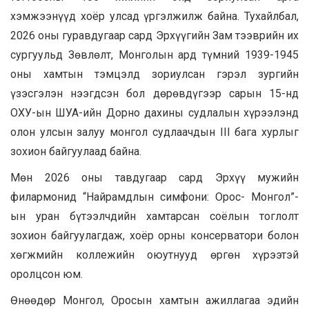
хэмжээнүүд хоёр улсад үргэлжилж байна. Тухайлбал,
2026 оны гуравдугаар сард Эрхүүгийн Зам тээврийн их
сургуульд Зөвлөлт, Монголын ард түмний 1939-1945
оны хамтын тэмцэлд зориулсан гэрэл зургийн
үзэсгэлэн нээгдсэн бол дөрөвдүгээр сарын 15-нд
ОХУ-ын ШУА-ийн Дорно дахины судлалын хүрээлэнд
олон улсын залуу монгол судлаачдын III бага хурлыг
зохион байгуулаад байна.
Мөн 2026 оны тавдугаар сард Эрхүү мужийн
филармонид “Найрамдлын симфони: Орос- Монгол”-
ын уран бүтээлчдийн хамтарсан соёлын тоглолт
зохион байгуулагдаж, хоёр орны консерватори болон
хөгжмийн коллежийн оюутнууд өргөн хүрээтэй
оролцсон юм.
Өнөөдөр Монгол, Оросын хамтын ажиллагаа эдийн