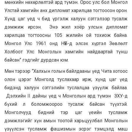
мөнхийн нөхөрлөлтэй ард түмэн. Орос улс бол Монгол
Улстай хамгийн анх дипломат харилцаа тогтоосон орон.
Хүнд цаг үед ч бид үргэлж халуун сэтгэлээр тусалж
дэмжиж ирсэн. Энэ жил хоёр улсын дипломат
харилцаа тогтоосны 105 жилийн ой тохиож байна.
Монгол Улс 1961 онд НҮБ-д элсэх хүртэл Зөвлөлт
Холбоот Улс Монголын хамгийн найдвартай түнш
байсан” гэдгийг дурдсан юм.
Мөн тэрээр “Халхын голын байлдааны үед Чита хотоос
олон цэрэг Монголд туслахаар ирж, хүнд цаг үед
бидэнд халуун сэтгэлийн туслалцаа үзүүлж байлаа.
Дэлхийн II дайны үед ч Монголын ард түмэн ЗХУ-д
бүхий л боломжоороо тусалж байсан түүхтэй.
Монголчууд бидний тэр цаг үеийн тусламж
дэмжлэгийг хүн амын тоотой харьцуулбал Монголын
үзүүлсэн тусламж фашизмын эсрэг тэмцэлд маш