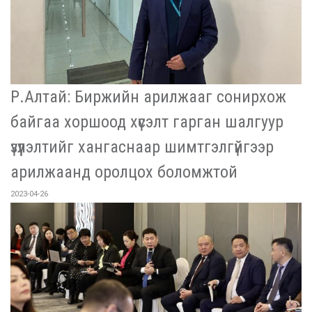
Р.Алтай: Биржийн арилжааг сонирхож
байгаа хоршоод хүсэлт гарган шалгуур
үзүүлэлтийг хангаснаар шимтгэлгүйгээр
арилжаанд оролцох боломжтой
2023-04-26