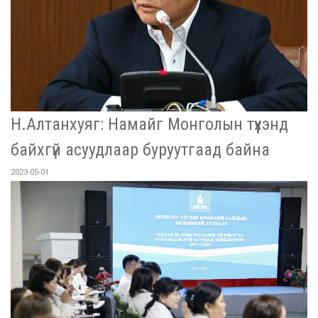
Н.Алтанхуяг: Намайг Монголын түүхэнд
байхгүй асуудлаар буруутгаад байна
2023-05-01