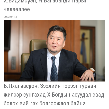
Х.Бадамсүрэн, Н.Багабанди нарыг
чөлөөллөө
2023-04-13
Б.Лхагвасүрэн: Зээлийн гэрээг гурван
жилээр сунгахад Х Богдын асуудал саад
болох вий гэх болгоожлол байна