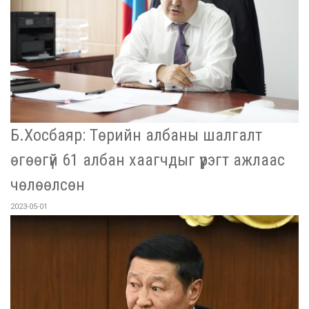
Б.Хосбаяр: Төрийн албаны шалгалт
өгөөгүй 61 албан хаагчдыг үүрэгт ажлаас
чөлөөлсөн
2023-05-01