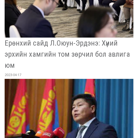
Ерөнхий сайд Л.Оюун-Эрдэнэ: Хүний
эрхийн хамгийн том зөрчил бол авлига
юм
2023-04-17