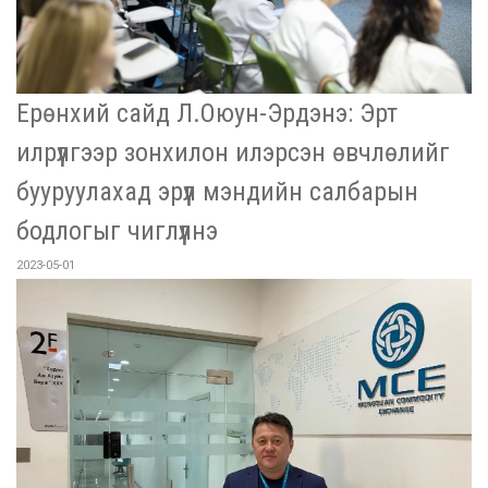
Ерөнхий сайд Л.Оюун-Эрдэнэ: Эрт
илрүүлгээр зонхилон илэрсэн өвчлөлийг
бууруулахад эрүүл мэндийн салбарын
бодлогыг чиглүүлнэ
2023-05-01