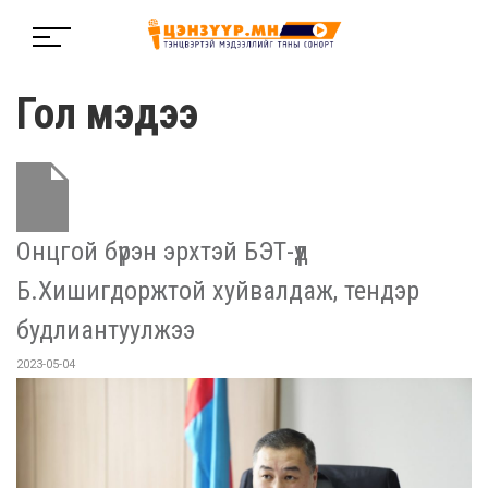
Гол мэдээ
Онцгой бүрэн эрхтэй БЭТ-үүд
Б.Хишигдоржтой хуйвалдаж, тендэр
будлиантуулжээ
2023-05-04