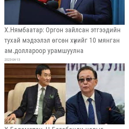
Х.Нямбаатар: Оргон зайлсан этгээдийн
тухай мэдээлэл өгсөн хүнийг 10 мянган
ам.доллароор урамшуулна
2023-04-13