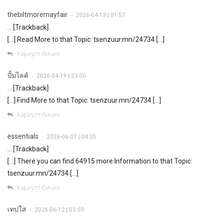
thebiltmoremayfair
2026-04-13 | 01:57
•
… [Trackback]
[…] Read More to that Topic: tsenzuur.mn/24734 […]
Хариулт бичих
ปั้มไลค์
2026-04-19 | 23:00
•
… [Trackback]
[…] Find More to that Topic: tsenzuur.mn/24734 […]
Хариулт бичих
essentials
2026-06-07 | 04:05
•
… [Trackback]
[…] There you can find 64915 more Information to that Topic:
tsenzuur.mn/24734 […]
Хариулт бичих
เทปใส
2026-06-12 | 03:59
•