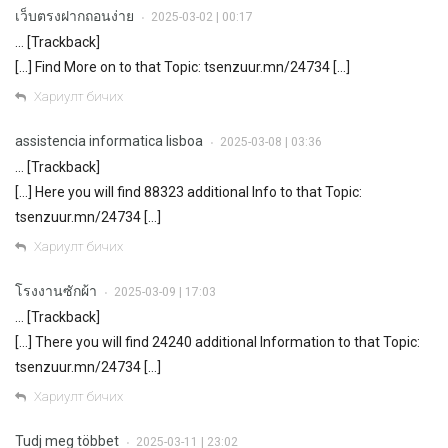
เว็บตรงฝากถอนง่าย
2025-03-02 | 00:17
•
… [Trackback]
[…] Find More on to that Topic: tsenzuur.mn/24734 […]
Хариулт бичих
assistencia informatica lisboa
2025-03-08 | 03:36
•
… [Trackback]
[…] Here you will find 88323 additional Info to that Topic:
tsenzuur.mn/24734 […]
Хариулт бичих
โรงงานซักผ้า
2025-03-09 | 17:03
•
… [Trackback]
[…] There you will find 24240 additional Information to that Topic:
tsenzuur.mn/24734 […]
Хариулт бичих
Tudj meg többet
2025-03-11 | 23:02
•