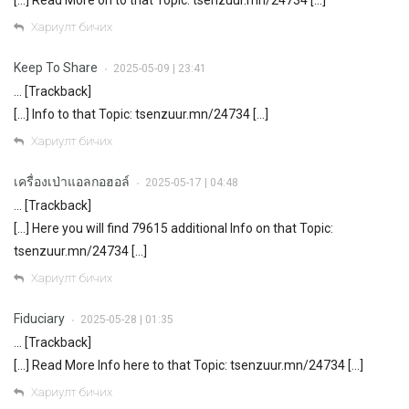
Хариулт бичих
Keep To Share
2025-05-09 | 23:41
•
… [Trackback]
[…] Info to that Topic: tsenzuur.mn/24734 […]
Хариулт бичих
เครื่องเป่าแอลกอฮอล์
2025-05-17 | 04:48
•
… [Trackback]
[…] Here you will find 79615 additional Info on that Topic:
tsenzuur.mn/24734 […]
Хариулт бичих
Fiduciary
2025-05-28 | 01:35
•
… [Trackback]
[…] Read More Info here to that Topic: tsenzuur.mn/24734 […]
Хариулт бичих