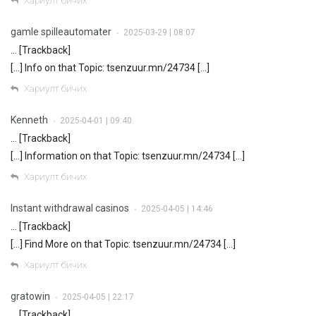
Хариулт бичих
gamle spilleautomater
2025-03-29 | 08:07
•
… [Trackback]
[…] Info on that Topic: tsenzuur.mn/24734 […]
Хариулт бичих
Kenneth
2025-04-01 | 09:40
•
… [Trackback]
[…] Information on that Topic: tsenzuur.mn/24734 […]
Хариулт бичих
Instant withdrawal casinos
2025-04-05 | 14:46
•
… [Trackback]
[…] Find More on that Topic: tsenzuur.mn/24734 […]
Хариулт бичих
gratowin
2025-04-05 | 22:17
•
… [Trackback]