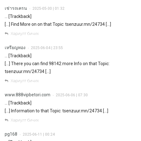
เช่ารถเครน
2025-05-30 | 01:32
•
… [Trackback]
[…] Find More on on that Topic: tsenzuur.mn/24734 […]
Хариулт бичих
เหรียญทอง
2025-06-04 | 23:55
•
… [Trackback]
[…] There you can find 98142 more Info on that Topic:
tsenzuur.mn/24734 […]
Хариулт бичих
www.888vipbetori.com
2025-06-06 | 07:30
•
… [Trackback]
[…] Information to that Topic: tsenzuur.mn/24734 […]
Хариулт бичих
pg168
2025-06-11 | 00:24
•