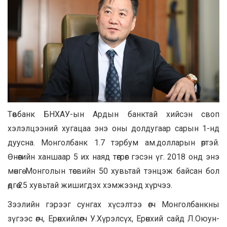
Төвбанк БНХАУ-ын Ардын банктай хийсэн своп
хэлэлцээний хугацаа энэ оны долдугаар сарын 1-нд
дуусна. Монголбанк 1.7 тэрбум ам.долларын өртэй.
Өнөөгийн ханшаар 5 их наяд төгрөг гэсэн үг. 2018 онд энэ
мөнгө Монголын төсвийн 50 хувьтай тэнцэж байсан бол
өдгөө 25 хувьтай жишигдэх хэмжээнд хүрчээ.
Зээлийн гэрээг сунгах хүсэлтээ өгч Монголбанкны
зүгээс өгч, Ерөнхийлөгч У.Хүрэлсүх, Ерөнхий сайд Л.Оюун-