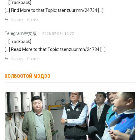
… [Trackback]
[…] Find More to that Topic: tsenzuur.mn/24734 […]
Хариулт бичих
Telegram中文版
2026-07-08 | 19:22
•
… [Trackback]
[…] Read More to that Topic: tsenzuur.mn/24734 […]
Хариулт бичих
ХОЛБООТОЙ МЭДЭЭ