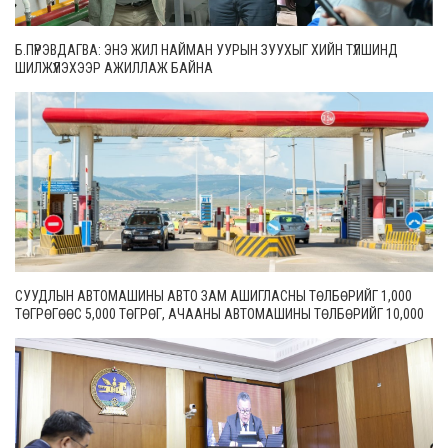
Б.ПҮРЭВДАГВА: ЭНЭ ЖИЛ НАЙМАН УУРЫН ЗУУХЫГ ХИЙН ТҮЛШИНД
ШИЛЖҮҮЛЭХЭЭР АЖИЛЛАЖ БАЙНА
СУУДЛЫН АВТОМАШИНЫ АВТО ЗАМ АШИГЛАСНЫ ТӨЛБӨРИЙГ 1,000
ТӨГРӨГӨӨС 5,000 ТӨГРӨГ, АЧААНЫ АВТОМАШИНЫ ТӨЛБӨРИЙГ 10,000
ТӨГРӨГӨӨС 20,000 ТӨГРӨГ БОЛГОН ШИНЭЧИЛЖЭЭ