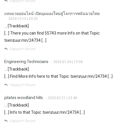
Хариулт бичих
แทงมวยออนไลน์ เปิดมุมมองใหม่สู่โลกการพนันมวยไทย
2024-12-13 | 23:25
•
… [Trackback]
[…] There you can find 55743 more Info on that Topic:
tsenzuur.mn/24734 […]
Хариулт бичих
Engineering Technicians
2025-01-24 | 19:58
•
… [Trackback]
[…] Find More Info here to that Topic: tsenzuur.mn/24734 […]
Хариулт бичих
pilates woodland hills
2025-02-21 | 23:40
•
… [Trackback]
[…] Info to that Topic: tsenzuur.mn/24734 […]
Хариулт бичих