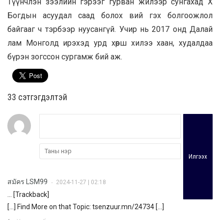
Түүнчлэн зээлийн гэрээг гурван жилээр сунгахад Х
Богдын асуудал саад болох вий гэх болгоожлол
байгааг ч тэрбээр нуусангүй. Учир нь 2017 онд Далай
лам Монголд ирэхэд урд хөрш хилээ хаан, худалдаа
бүрэн зогссон сургамж бий аж.
33 cэтгэгдэлтэй
Илгээх
สมัคร LSM99
2024-11-27 | 02:18
•
… [Trackback]
[…] Find More on that Topic: tsenzuur.mn/24734 […]