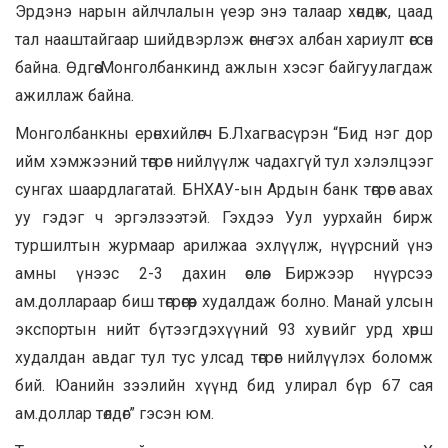
Эрдэнэ нарын айлчлалын үеэр энэ талаар хөндөж, цаад
тал нааштайгаар шийдвэрлэж өгнө гэх албан хариулт өгсөн
байна. Өдгөө Монголбанкинд ажлын хэсэг байгуулагдаж
ажиллаж байна.
Монголбанкны ерөнхийлөгч Б.Лхагвасүрэн “Бид нэг дор
ийм хэмжээний төгрөг нийлүүлж чадахгүй тул хэлэлцээг
сунгах шаардлагатай. БНХАУ-ын Ардын банк төгрөг авах
уу гэдэг ч эргэлзээтэй. Гэхдээ Уул уурхайн бирж
туршилтын журмаар арилжаа эхлүүлж, нүүрсний үнэ
амны үнээс 2-3 дахин өслөө. Биржээр нүүрсээ
ам.доллараар биш төгрөгөөр худалдаж болно. Манай улсын
экспортын нийт бүтээгдэхүүний 93 хувийг урд хөрш
худалдан авдаг тул тус улсад төгрөг нийлүүлэх боломж
бий. Юанийн зээлийн хүүнд бид улирал бүр 67 сая
ам.доллар төлдөг” гэсэн юм.