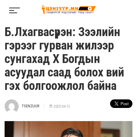
Б.Лхагвасүрэн: Зээлийн
гэрээг гурван жилээр
сунгахад Х Богдын
асуудал саад болох вий
гэх болгоожлол байна
TSENZUUR
2023-04-12