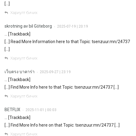
[…]
Хариулт бичих
skrotning av bil Göteborg
2025-07-19 | 20:19
•
… [Trackback]
[…] Read More Information here to that Topic: tsenzuur.mn/24737
[…]
Хариулт бичих
เว็บตรง บาคาร่า
2025-09-27 | 23:19
•
… [Trackback]
[…] Find More Info here to that Topic: tsenzuur.mn/24737 […]
Хариулт бичих
BETFLIX
2025-11-01 | 00:03
•
… [Trackback]
[…] Find More Info here on that Topic: tsenzuur.mn/24737 […]
Хариулт бичих