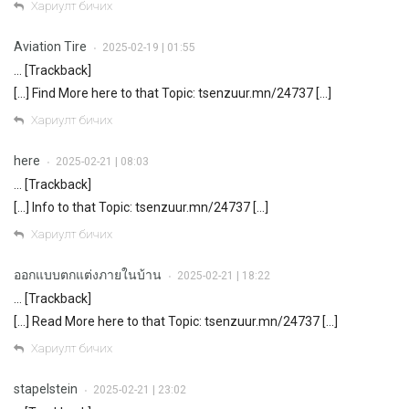
Хариулт бичих
Aviation Tire
2025-02-19 | 01:55
•
… [Trackback]
[…] Find More here to that Topic: tsenzuur.mn/24737 […]
Хариулт бичих
here
2025-02-21 | 08:03
•
… [Trackback]
[…] Info to that Topic: tsenzuur.mn/24737 […]
Хариулт бичих
ออกแบบตกแต่งภายในบ้าน
2025-02-21 | 18:22
•
… [Trackback]
[…] Read More here to that Topic: tsenzuur.mn/24737 […]
Хариулт бичих
stapelstein
2025-02-21 | 23:02
•