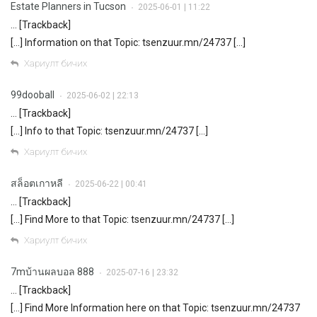
Estate Planners in Tucson
2025-06-01 | 11:22
•
… [Trackback]
[…] Information on that Topic: tsenzuur.mn/24737 […]
Хариулт бичих
99dooball
2025-06-02 | 22:13
•
… [Trackback]
[…] Info to that Topic: tsenzuur.mn/24737 […]
Хариулт бичих
สล็อตเกาหลี
2025-06-22 | 00:41
•
… [Trackback]
[…] Find More to that Topic: tsenzuur.mn/24737 […]
Хариулт бичих
7mบ้านผลบอล 888
2025-07-16 | 23:32
•
… [Trackback]
[…] Find More Information here on that Topic: tsenzuur.mn/24737