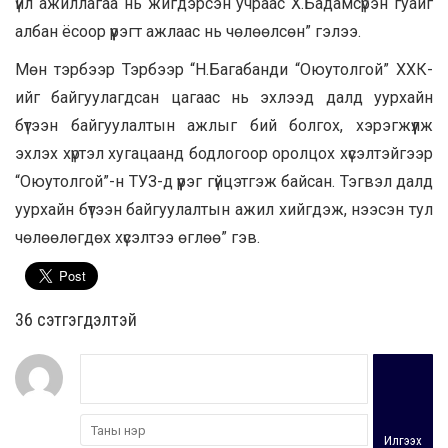
үйл ажиллагаа нь жигдэрсэн учраас Х.Бадамсүрэн гуайг
албан ёсоор үүрэгт ажлаас нь чөлөөлсөн” гэлээ.
Мөн тэрбээр Тэрбээр “Н.Багабанди “Оюутолгой” ХХК-
ийг байгуулагдсан цагаас нь эхлээд далд уурхайн
бүтээн байгуулалтын ажлыг бий болгох, хэрэгжүүлж
эхлэх хүртэл хугацаанд бодлогоор оролцох хүсэлтэйгээр
“Оюутолгой”-н ТУЗ-д үүрэг гүйцэтгэж байсан. Тэгвэл далд
уурхайн бүтээн байгуулалтын ажил хийгдэж, нээсэн тул
чөлөөлөгдөх хүсэлтээ өглөө” гэв.
36 cэтгэгдэлтэй
Илгээх