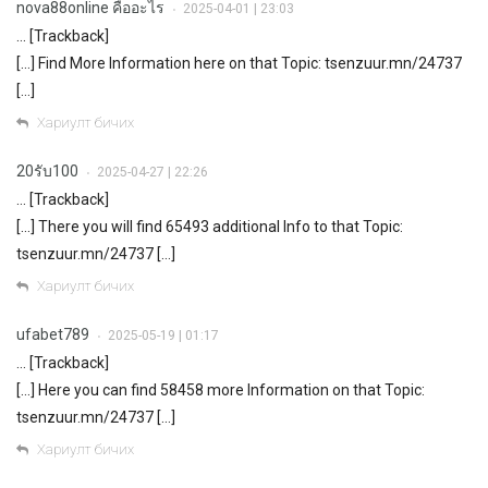
nova88online คืออะไร
2025-04-01 | 23:03
•
… [Trackback]
[…] Find More Information here on that Topic: tsenzuur.mn/24737
[…]
Хариулт бичих
20รับ100
2025-04-27 | 22:26
•
… [Trackback]
[…] There you will find 65493 additional Info to that Topic:
tsenzuur.mn/24737 […]
Хариулт бичих
ufabet789
2025-05-19 | 01:17
•
… [Trackback]
[…] Here you can find 58458 more Information on that Topic:
tsenzuur.mn/24737 […]
Хариулт бичих