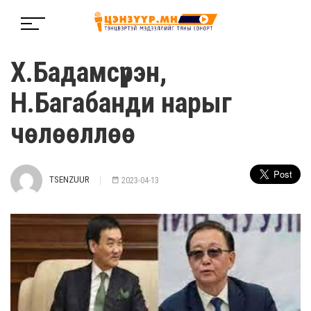
Х.Бадамсүрэн,
Н.Багабанди нарыг
чөлөөллөө
TSENZUUR
2023-04-13