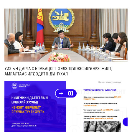
УИХ-ЫН ДАРГА С.БЯМБАЦОГТ: ХЭЛЭЛЦҮҮЛГЭЭС ИЛҮҮ ХЭРЭГЖИЛТ,
АМЛАЛТААС ИЛҮҮ БОДИТ ҮР ДҮН ЧУХАЛ