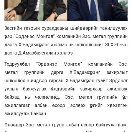
Засгийн газрын хуралдааны шийдвэрийг танилцуулах
үеэр “Эрдэнэс Монгол” компанийн Зэс, метал группийн
дарга Х.Бадамсүрэнг ажлаас нь чөлөөлснийг ЗГХЭГ-ын
дарга Д.Амарбаясгалан хэллээ.
Тодруулбал “Эрдэнэс Монгол” компанийн Зэс,
метал группийн дарга Х.Бадамсүрэнг захирлыг
чөлөөлөх шийдвэр гарсан. Х.Бадамсүрэн гуайг Эрдэнэт
уулын баяжуулах үйлдвэрийн захирлаар ажиллаж
байхад нь чөлөөлөөд, Зэс, метал группийн үйл
ажиллагааг албан ёсоор эхлүүлэх үүргийг хүлээлгэн
ажиллуулж байсан.
Өнөөдөр Зэс, метал групп албан ёсоор байгуулагдаж,