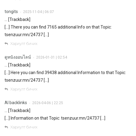
tongits
2025-11-04 | 06:07
•
… [Trackback]
[…] There you can find 7165 additional Info on that Topic:
tsenzuur.mn/24737 […]
Хариулт бичих
ดูหนังออนไลน์
2026-01-31 | 02:54
•
… [Trackback]
[…] Here you can find 39438 additional Information to that Topic:
tsenzuur.mn/24737 […]
Хариулт бичих
AI backlinks
2026-04-06 | 22:25
•
… [Trackback]
[…] Information on that Topic: tsenzuur.mn/24737 […]
Хариулт бичих