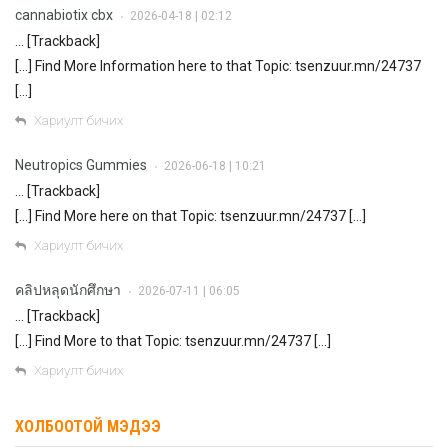
cannabiotix cbx
2026-04-18 | 02:12
•
… [Trackback]
[…] Find More Information here to that Topic: tsenzuur.mn/24737
[…]
Хариулт бичих
Neutropics Gummies
2026-06-18 | 10:21
•
… [Trackback]
[…] Find More here on that Topic: tsenzuur.mn/24737 […]
Хариулт бичих
คลิปหลุดนักศึกษา
2026-07-11 | 06:05
•
… [Trackback]
[…] Find More to that Topic: tsenzuur.mn/24737 […]
Хариулт бичих
ХОЛБООТОЙ МЭДЭЭ