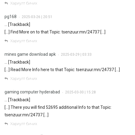
Хариулт бичих
pg168
2025-03-26 | 20:51
•
… [Trackback]
[…] Find More on to that Topic: tsenzuur.mn/24737 […]
Хариулт бичих
mines game download apk
2025-03-29 | 03:33
•
… [Trackback]
[…] Read More Info here to that Topic: tsenzuur.mn/24737 […]
Хариулт бичих
gaming computer hyderabad
2025-03-30 | 15:28
•
… [Trackback]
[…] There you will find 52695 additional Info to that Topic:
tsenzuur.mn/24737 […]
Хариулт бичих