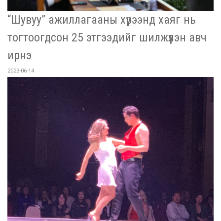
“Шувуу” ажиллагааны хүрээнд хаяг нь
тогтоогдсон 25 этгээдийг шилжүүлэн авч
ирнэ
2023-06-14