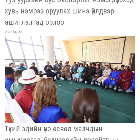
хувь нэмрээ оруулах шинэ үйлдвэр
ашиглалтад орлоо
2023-06-22
Түүхий эдийн үнэ өсвөл малчдын
амьжиргаа, бэлчээрийн доройтлын