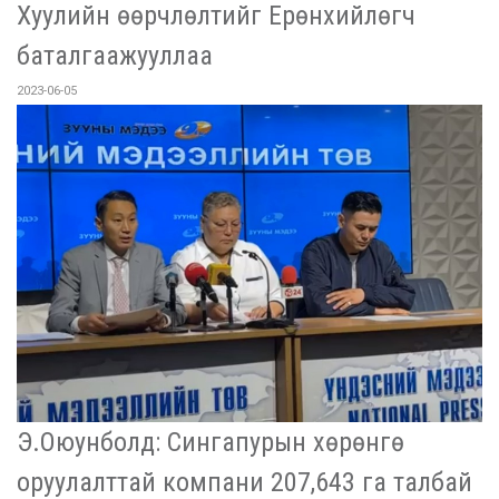
Хуулийн өөрчлөлтийг Ерөнхийлөгч
баталгаажууллаа
2023-06-05
Э.Оюунболд: Сингапурын хөрөнгө
оруулалттай компани 207,643 га талбай