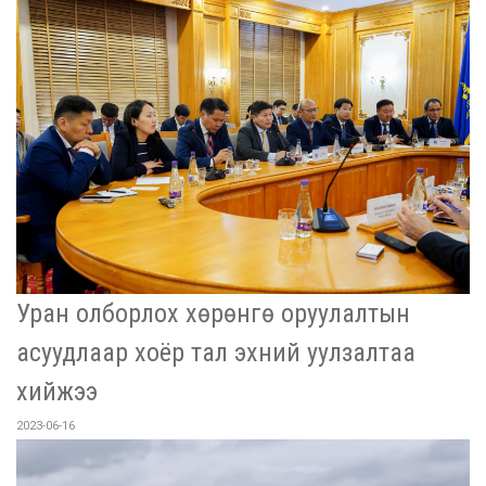
Уран олборлох хөрөнгө оруулалтын
асуудлаар хоёр тал эхний уулзалтаа
хийжээ
2023-06-16