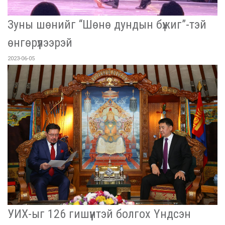
Зуны шөнийг “Шөнө дундын бүжиг”-тэй
өнгөрүүлээрэй
2023-06-05
УИХ-ыг 126 гишүүнтэй болгох Үндсэн