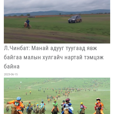
Л.Чинбат: Манай адууг туугаад явж
байгаа малын хулгайч нартай тэмцэж
байна
2023-06-15