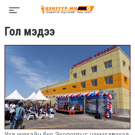
Гол мэдээ
Уул уурхайн бус Экспортыг нэмэгдүүлэхэд