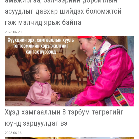
асуудлыг давхар шийдэх боломжтой
гэж малчид ярьж байна
2023-06-20
Хүүхэд хамгааллын 8 тэрбум төгрөгийг
юунд зарцуулдаг вэ
2023-06-16