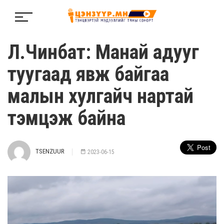
Л.Чинбат: Манай адууг
туугаад явж байгаа
малын хулгайч нартай
тэмцэж байна
TSENZUUR
2023-06-15