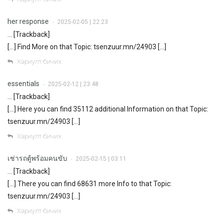
her response
2025-02-05 | 22:23
•
… [Trackback]
[…] Find More on that Topic: tsenzuur.mn/24903 […]
Хариулт бичих
essentials
2025-02-12 | 23:48
•
… [Trackback]
[…] Here you can find 35112 additional Information on that Topic:
tsenzuur.mn/24903 […]
Хариулт бичих
เช่ารถตู้พร้อมคนขับ
2025-02-15 | 03:11
•
… [Trackback]
[…] There you can find 68631 more Info to that Topic:
tsenzuur.mn/24903 […]
Хариулт бичих