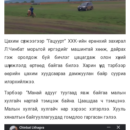
Цахим сүлжээгээр “Гацуурт” ХХК-ийн ерөнхий захирал
Л.Чинбат морьтой иргэдийг машинтай хөөж, дайрах
гэж оролдож буй бичлэг цацагдаж олон хүний
шүүмжлэлд өртөөд байгаа билээ. Харин үүнд тэрбээр
өөрийн цахим хуудсаараа дамжуулан байр сууриа
илэрхийлжээ.
Тэрбээр “Манай адууг туугаад явж байгаа малын
хулгайч нартай тэмцэж байна. Цаашдаа ч тэмцэнэ.
Малын хулгай, хулгайч нар хэрээс хэтэрлээ. Хууль
хяналтын байгууллагуудад гомдлоо гаргасан гэлээ.