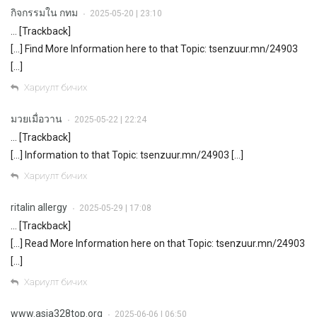
กิจกรรมใน กทม
2025-05-20 | 23:10
•
… [Trackback]
[…] Find More Information here to that Topic: tsenzuur.mn/24903
[…]
Хариулт бичих
มวยเมื่อวาน
2025-05-22 | 22:24
•
… [Trackback]
[…] Information to that Topic: tsenzuur.mn/24903 […]
Хариулт бичих
ritalin allergy
2025-05-29 | 17:08
•
… [Trackback]
[…] Read More Information here on that Topic: tsenzuur.mn/24903
[…]
Хариулт бичих
www.asia328top.org
2025-06-06 | 06:50
•