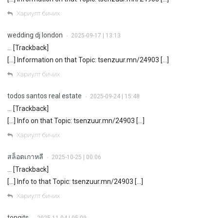
Хариулт бичих
wedding dj london
2025-09-17 | 13:13
•
… [Trackback]
[…] Information on that Topic: tsenzuur.mn/24903 […]
Хариулт бичих
todos santos real estate
2025-09-24 | 15:48
•
… [Trackback]
[…] Info on that Topic: tsenzuur.mn/24903 […]
Хариулт бичих
สล็อตเกาหลี
2025-10-25 | 00:06
•
… [Trackback]
[…] Info to that Topic: tsenzuur.mn/24903 […]
Хариулт бичих
tongits