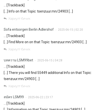
… [Trackback]
[…] Info on that Topic: tsenzuur.mn/24903 […]
Хариулт бичих
Sofa entsorgen Berlin Adlershof
2025-06-15 | 02:20
•
… [Trackback]
[…] Find More on on that Topic: tsenzuur.mn/24903 […]
Хариулт бичих
บทความ LSM99bet
2025-06-15 | 04:28
•
… [Trackback]
[…] There you will find 55449 additional Info on that Topic:
tsenzuur.mn/24903 […]
Хариулт бичих
สมัคร LSM99
2025-06-22 | 23:17
•
… [Trackback]
[…] Information on that Topic: tsenzuur.mn/24903 […]