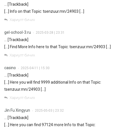
… [Trackback]
[…] Info on that Topic: tsenzuur.mn/24903 […]
Хариулт бичих
gel-school-3.ru
2025-03-28 | 23:31
•
… [Trackback]
[…] Find More Info here to that Topic: tsenzuur.mn/24903 […]
Хариулт бичих
casino
2025-04-11 | 15:30
•
… [Trackback]
[…] Here you will find 9999 additional Info on that Topic:
tsenzuur.mn/24903 […]
Хариулт бичих
Jin Fu Xingyun
2025-05-03 | 23:32
•
… [Trackback]
[…] Here you can find 97124 more Info to that Topic: