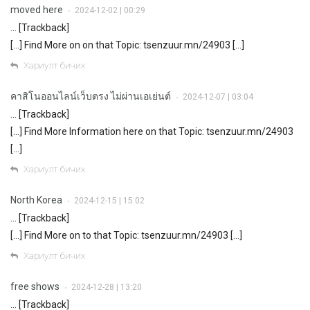
moved here
2024-12-02 | 00:29
•
… [Trackback]
[…] Find More on on that Topic: tsenzuur.mn/24903 […]
Хариулт бичих
คาสิโนออนไลน์เว็บตรง ไม่ผ่านเอเย่นต์
2024-12-07 | 03:04
•
… [Trackback]
[…] Find More Information here on that Topic: tsenzuur.mn/24903
[…]
Хариулт бичих
North Korea
2024-12-15 | 15:02
•
… [Trackback]
[…] Find More on to that Topic: tsenzuur.mn/24903 […]
Хариулт бичих
free shows
2024-12-28 | 13:20
•
… [Trackback]