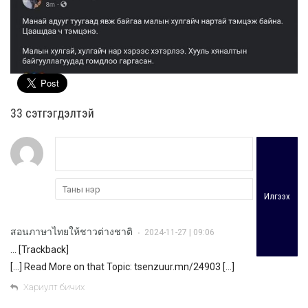
33 cэтгэгдэлтэй
Илгээх
สอนภาษาไทยให้ชาวต่างชาติ
2024-11-27 | 09:06
•
… [Trackback]
[…] Read More on that Topic: tsenzuur.mn/24903 […]
Хариулт бичих