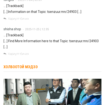
2025-11-04 | 05:09
•
… [Trackback]
[…] Information on that Topic: tsenzuur.mn/24903 […]
Хариулт бичих
shisha shop
2025-11-25 | 12:35
•
… [Trackback]
[…] Find More Information here to that Topic: tsenzuur.mn/24903
[…]
Хариулт бичих
ХОЛБООТОЙ МЭДЭЭ