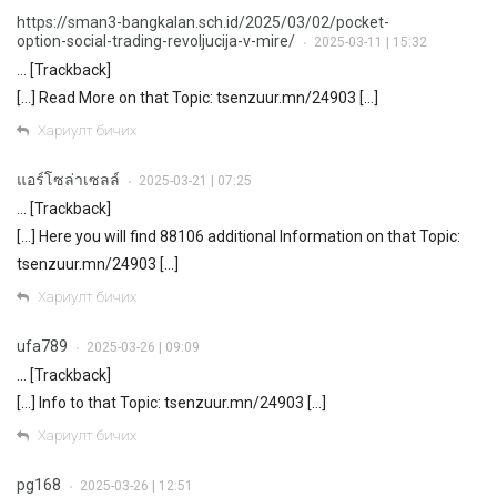
https://sman3-bangkalan.sch.id/2025/03/02/pocket-
option-social-trading-revoljucija-v-mire/
2025-03-11 | 15:32
•
… [Trackback]
[…] Read More on that Topic: tsenzuur.mn/24903 […]
Хариулт бичих
แอร์โซล่าเซลล์
2025-03-21 | 07:25
•
… [Trackback]
[…] Here you will find 88106 additional Information on that Topic:
tsenzuur.mn/24903 […]
Хариулт бичих
ufa789
2025-03-26 | 09:09
•
… [Trackback]
[…] Info to that Topic: tsenzuur.mn/24903 […]
Хариулт бичих
pg168
2025-03-26 | 12:51
•