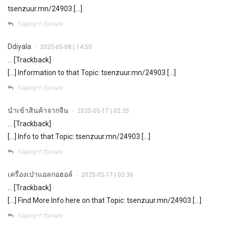
tsenzuur.mn/24903 […]
Хариулт бичих
Ddiyala
2025-05-08 | 14:50
•
… [Trackback]
[…] Information to that Topic: tsenzuur.mn/24903 […]
Хариулт бичих
นำเข้าสินค้าจากจีน
2025-05-17 | 02:35
•
… [Trackback]
[…] Info to that Topic: tsenzuur.mn/24903 […]
Хариулт бичих
เครื่องเป่าแอลกอฮอล์
2025-05-17 | 03:36
•
… [Trackback]
[…] Find More Info here on that Topic: tsenzuur.mn/24903 […]
Хариулт бичих