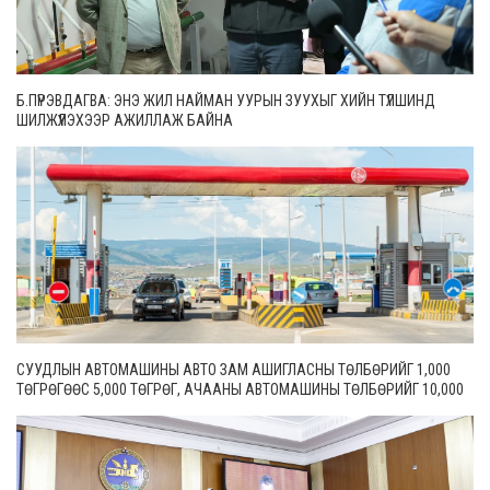
Б.ПҮРЭВДАГВА: ЭНЭ ЖИЛ НАЙМАН УУРЫН ЗУУХЫГ ХИЙН ТҮЛШИНД
ШИЛЖҮҮЛЭХЭЭР АЖИЛЛАЖ БАЙНА
СУУДЛЫН АВТОМАШИНЫ АВТО ЗАМ АШИГЛАСНЫ ТӨЛБӨРИЙГ 1,000
ТӨГРӨГӨӨС 5,000 ТӨГРӨГ, АЧААНЫ АВТОМАШИНЫ ТӨЛБӨРИЙГ 10,000
ТӨГРӨГӨӨС 20,000 ТӨГРӨГ БОЛГОН ШИНЭЧИЛЖЭЭ