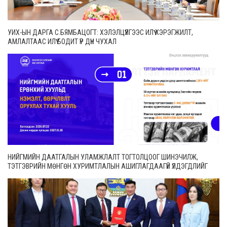
УИХ-ЫН ДАРГА С.БЯМБАЦОГТ: ХЭЛЭЛЦҮҮЛГЭЭС ИЛҮҮ ХЭРЭГЖИЛТ,
АМЛАЛТААС ИЛҮҮ БОДИТ ҮР ДҮН ЧУХАЛ
НИЙГМИЙН ДААТГАЛЫН УЛАМЖЛАЛТ ТОГТОЛЦООГ ШИНЭЧИЛЖ,
ТЭТГЭВРИЙН МӨНГӨН ХУРИМТЛАЛЫН АШИГЛАГДААГҮЙ ҮЛДЭГДЛИЙГ
ӨВЛҮҮЛЭХ БОЛОМЖТОЙ БОЛЛОО