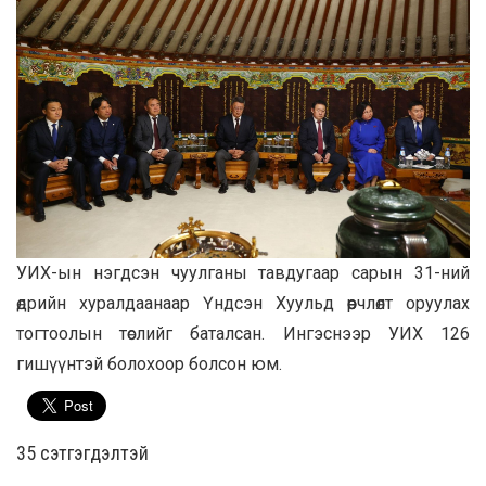
УИХ-ын нэгдсэн чуулганы тавдугаар сарын 31-ний
өдрийн хуралдаанаар Үндсэн Хуульд өөрчлөлт оруулах
тогтоолын төслийг баталсан. Ингэснээр УИХ 126
гишүүнтэй болохоор болсон юм.
35 cэтгэгдэлтэй