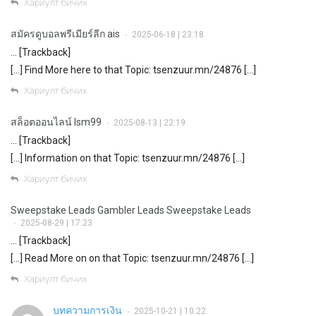
Хариулт бичих
สมัครดูบอลพรีเมียร์ลีก ais
2025-06-18 | 23:18
•
… [Trackback]
[…] Find More here to that Topic: tsenzuur.mn/24876 […]
Хариулт бичих
สล็อตออนไลน์ lsm99
2025-08-13 | 22:19
•
… [Trackback]
[…] Information on that Topic: tsenzuur.mn/24876 […]
Хариулт бичих
Sweepstake Leads Gambler Leads Sweepstake Leads
2025-08-29 | 17:23
•
… [Trackback]
[…] Read More on on that Topic: tsenzuur.mn/24876 […]
Хариулт бичих
บทความการเงิน
2025-10-21 | 10:22
•