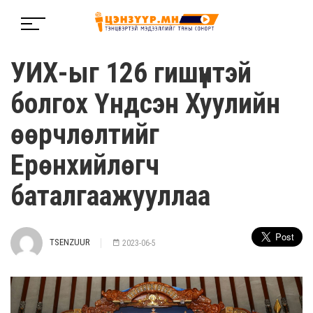
УИХ-ыг 126 гишүүнтэй
болгох Үндсэн Хуулийн
өөрчлөлтийг
Ерөнхийлөгч
баталгаажууллаа
TSENZUUR
2023-06-5