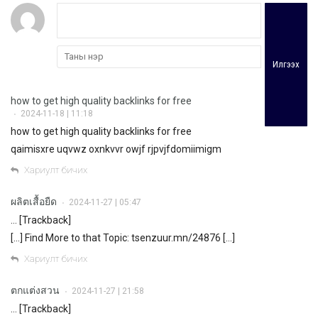
Илгээх
how to get high quality backlinks for free
2024-11-18 | 11:18
•
how to get high quality backlinks for free
qaimisxre uqvwz oxnkvvr owjf rjpvjfdomiimigm
Хариулт бичих
ผลิตเสื้อยืด
2024-11-27 | 05:47
•
… [Trackback]
[…] Find More to that Topic: tsenzuur.mn/24876 […]
Хариулт бичих
ตกแต่งสวน
2024-11-27 | 21:58
•
… [Trackback]