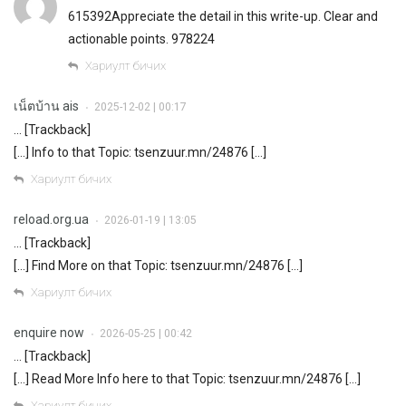
615392Appreciate the detail in this write-up. Clear and
actionable points. 978224
Хариулт бичих
เน็ตบ้าน ais
2025-12-02 | 00:17
•
… [Trackback]
[…] Info to that Topic: tsenzuur.mn/24876 […]
Хариулт бичих
reload.org.ua
2026-01-19 | 13:05
•
… [Trackback]
[…] Find More on that Topic: tsenzuur.mn/24876 […]
Хариулт бичих
enquire now
2026-05-25 | 00:42
•
… [Trackback]
[…] Read More Info here to that Topic: tsenzuur.mn/24876 […]
Хариулт бичих