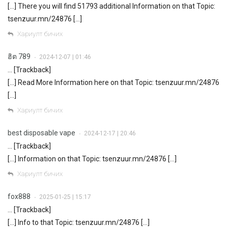
[…] There you will find 51793 additional Information on that Topic:
tsenzuur.mn/24876 […]
Хариулт бичих
ฮิต 789
2024-12-07 | 01:46
•
… [Trackback]
[…] Read More Information here on that Topic: tsenzuur.mn/24876
[…]
Хариулт бичих
best disposable vape
2024-12-17 | 20:46
•
… [Trackback]
[…] Information on that Topic: tsenzuur.mn/24876 […]
Хариулт бичих
fox888
2025-01-25 | 15:17
•
… [Trackback]
[…] Info to that Topic: tsenzuur.mn/24876 […]