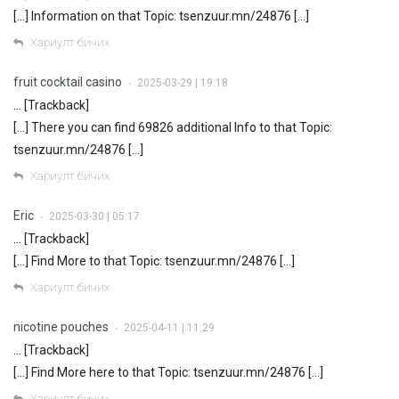
[…] Information on that Topic: tsenzuur.mn/24876 […]
Хариулт бичих
fruit cocktail casino
2025-03-29 | 19:18
•
… [Trackback]
[…] There you can find 69826 additional Info to that Topic:
tsenzuur.mn/24876 […]
Хариулт бичих
Eric
2025-03-30 | 05:17
•
… [Trackback]
[…] Find More to that Topic: tsenzuur.mn/24876 […]
Хариулт бичих
nicotine pouches
2025-04-11 | 11:29
•
… [Trackback]
[…] Find More here to that Topic: tsenzuur.mn/24876 […]
Хариулт бичих