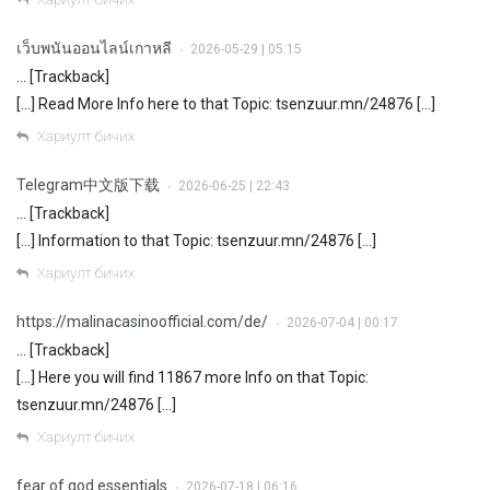
เว็บพนันออนไลน์เกาหลี
2026-05-29 | 05:15
•
… [Trackback]
[…] Read More Info here to that Topic: tsenzuur.mn/24876 […]
Хариулт бичих
Telegram中文版下载
2026-06-25 | 22:43
•
… [Trackback]
[…] Information to that Topic: tsenzuur.mn/24876 […]
Хариулт бичих
https://malinacasinoofficial.com/de/
2026-07-04 | 00:17
•
… [Trackback]
[…] Here you will find 11867 more Info on that Topic:
tsenzuur.mn/24876 […]
Хариулт бичих
fear of god essentials
2026-07-18 | 06:16
•