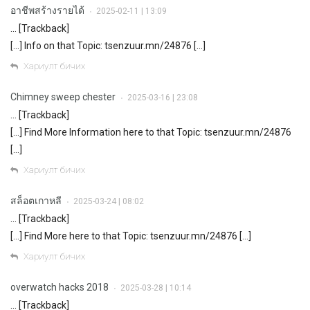
อาชีพสร้างรายได้
2025-02-11 | 13:09
•
… [Trackback]
[…] Info on that Topic: tsenzuur.mn/24876 […]
Хариулт бичих
Chimney sweep chester
2025-03-16 | 23:08
•
… [Trackback]
[…] Find More Information here to that Topic: tsenzuur.mn/24876
[…]
Хариулт бичих
สล็อตเกาหลี
2025-03-24 | 08:02
•
… [Trackback]
[…] Find More here to that Topic: tsenzuur.mn/24876 […]
Хариулт бичих
overwatch hacks 2018
2025-03-28 | 10:14
•
… [Trackback]