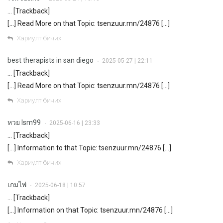
… [Trackback]
[…] Read More on that Topic: tsenzuur.mn/24876 […]
Хариулт бичих
best therapists in san diego
2025-05-27 | 22:11
•
… [Trackback]
[…] Read More on that Topic: tsenzuur.mn/24876 […]
Хариулт бичих
หวย lsm99
2025-06-16 | 23:33
•
… [Trackback]
[…] Information to that Topic: tsenzuur.mn/24876 […]
Хариулт бичих
เกมไพ่
2025-06-18 | 10:57
•
… [Trackback]
[…] Information on that Topic: tsenzuur.mn/24876 […]