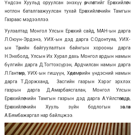
Үндсэн Хуульд оруулсан энэхүү өөрчлөлтийг Ерөнхийлөгч
нотлон баталгаажуулсан тухай Ерөнхийлөгчийн Тамгын
Газраас мэдээллээ.
Уулзалтад Монгол Улсын Ерөнхий сайд, МАН-ын дарга
Л.Оюун-Эрдэнэ, УИХ-ын дэд дарга С.Одонтуяа, УИХ-
ын Төрийн байгуулалтын байнгын хорооны дарга
Н.Энхболд, Улсын Их Хурал дахь Монгол ардын намын
бүлгийн дарга Д.Тогтохсүрэн, Ардчилсан намын дарга
Л.Гантөмөр, УИХ-ын гишүүн, Хөдөлмөрийн үндэсний намын
дарга Т.Доржханд, Засгийн газрын Хэрэг эрхлэх
газрын дарга Д.Амарбаясгалан, Монгол Улсын
Ерөнхийлөгчийн Тамгын газрын дэд дарга А.Үйлстөгөлдөр,
Ерөнхийлөгчийн Хууль зүйн бодлогын зөвлөх
А.Бямбажаргал нар байлцжээ.