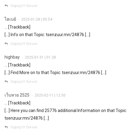
Хариулт бичих
ไฮเบย์
2025-01-28 | 05:54
•
… [Trackback]
[…] Info on that Topic: tsenzuur.mn/24876 […]
Хариулт бичих
highbay
2025-01-31 | 01:28
•
… [Trackback]
[…] Find More on to that Topic: tsenzuur.mn/24876 […]
Хариулт бичих
เว็บหวย 2525
2025-02-11 | 12:50
•
… [Trackback]
[…] Here you can find 25776 additional Information on that Topic:
tsenzuur.mn/24876 […]
Хариулт бичих