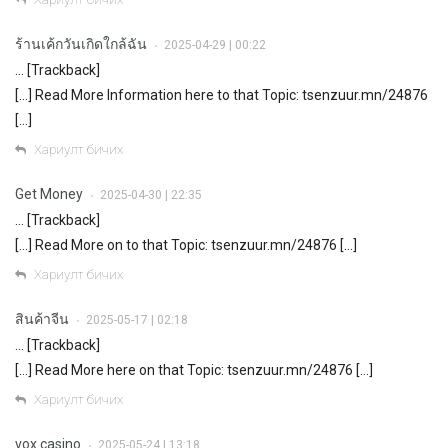
ร้านเค้กวันเกิดใกล้ฉัน
2025-04-29 | 00:22
•
… [Trackback]
[…] Read More Information here to that Topic: tsenzuur.mn/24876
[…]
Хариулт бичих
Get Money
2025-04-30 | 22:35
•
… [Trackback]
[…] Read More on to that Topic: tsenzuur.mn/24876 […]
Хариулт бичих
สินค้าจีน
2025-05-17 | 02:18
•
… [Trackback]
[…] Read More here on that Topic: tsenzuur.mn/24876 […]
Хариулт бичих
vox casino
2025-05-24 | 13:18
•