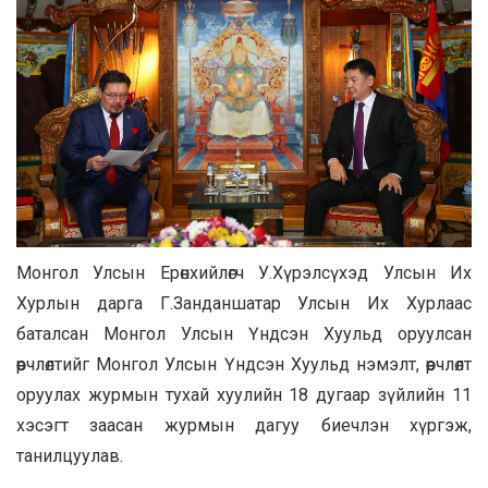
Монгол Улсын Ерөнхийлөгч У.Хүрэлсүхэд Улсын Их
Хурлын дарга Г.Занданшатар Улсын Их Хурлаас
баталсан Монгол Улсын Үндсэн Хуульд оруулсан
өөрчлөлтийг Монгол Улсын Үндсэн Хуульд нэмэлт, өөрчлөлт
оруулах журмын тухай хуулийн 18 дугаар зүйлийн 11
хэсэгт заасан журмын дагуу биечлэн хүргэж,
танилцуулав.