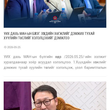
УИХ ДАХЬ МАН-ЫН БҮЛЭГ: ХҮҮХДИЙН ХӨГЖЛИЙГ ДЭМЖИХ ТУХАЙ
ХУУЛИЙН ТӨСЛИЙГ ХЭЛЭЛЦЭХИЙГ ДЭМЖЛЭЭ
2026-05-25
УИХ дахь МАН-ын бүлгийн өнөөдөр /2026.05.25/-ийн ээлжит
хуралдаанаар хоёр асуудал хэлэлцлээ. 1.Хүүхдийн хөгжлийг
дэмжих тухай хуулийн төслийг хэлэлцэж, үзэл баримтлалын
хүрээнд хэлэлцэхийг дэмжлээ. Хууль батлах үндэслэл нь
одоо хүчин төгөлдөр мөрдөж байгаа хуулиудад хүүхдийн хичээлээс
гадуурх