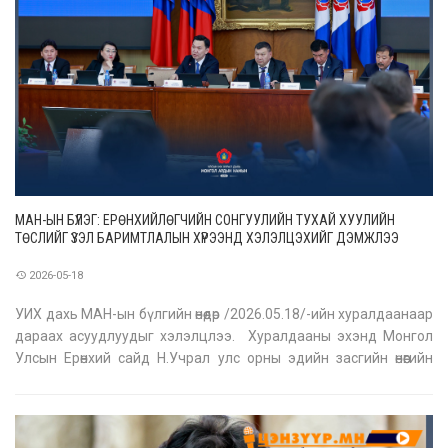
МАН-ЫН БҮЛЭГ: ЕРӨНХИЙЛӨГЧИЙН СОНГУУЛИЙН ТУХАЙ ХУУЛИЙН
ТӨСЛИЙГ ҮЗЭЛ БАРИМТЛАЛЫН ХҮРЭЭНД ХЭЛЭЛЦЭХИЙГ ДЭМЖЛЭЭ
2026-05-18
УИХ дахь МАН-ын бүлгийн өнөөдөр /2026.05.18/-ийн хуралдаанаар
дараах асуудлуудыг хэлэлцлээ. Хуралдааны эхэнд Монгол
Улсын Ерөнхий сайд Н.Учрал улс орны эдийн засгийн өнөөгийн
нөхцөл байдал, цаашид авч хэрэгжүүлэх арга хэмжээ, Засгийн
газраас өргөн барьсан хуулийн төслийн танилцуулга болон