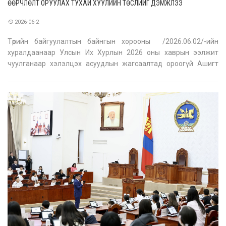
ӨӨРЧЛӨЛТ ОРУУЛАХ ТУХАЙ ХУУЛИЙН ТӨСЛИЙГ ДЭМЖЛЭЭ
2026-06-2
Төрийн байгуулалтын байнгын хорооны /2026.06.02/-ийн
хуралдаанаар Улсын Их Хурлын 2026 оны хаврын ээлжит
чуулганаар хэлэлцэх асуудлын жагсаалтад ороогүй Ашигт
малтмалын тухай хууль, Цагдаагийн байгууллагын хамтын
ажиллагааны тухай Монгол улс болон БНЧУ хоорондын
хэлэлцээрийг соёрхон батлах тухай