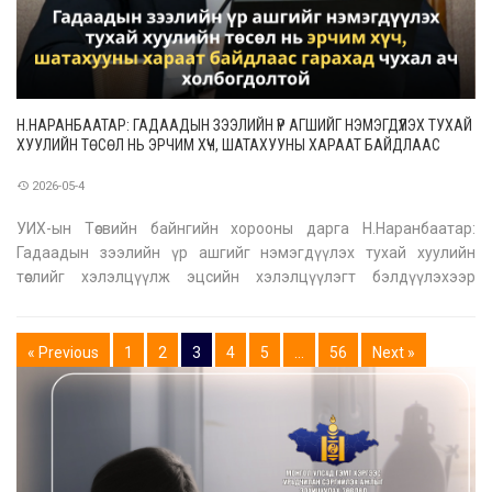
Н.НАРАНБААТАР: ГАДААДЫН ЗЭЭЛИЙН ҮР АГШИЙГ НЭМЭГДҮҮЛЭХ ТУХАЙ
ХУУЛИЙН ТӨСӨЛ НЬ ЭРЧИМ ХҮЧ, ШАТАХУУНЫ ХАРААТ БАЙДЛААС
ГАРАХАД ЧУХАЛ АЧ ХОЛБОГДОЛТОЙ
2026-05-4
УИХ-ын Төсвийн байнгийн хорооны дарга Н.Наранбаатар:
Гадаадын зээлийн үр ашгийг нэмэгдүүлэх тухай хуулийн
төслийг хэлэлцүүлж эцсийн хэлэлцүүлэгт бэлдүүлэхээр
Байнгын хороонд шилжүүлээд байна. Энэ нь эрчим хүч,
шатахууны хараат байдлаас гарахад чухал ач холбогдолтой
юм. Дашрамд дурдахад Эрдэнэбүрэ
« Previous
1
2
3
4
5
…
56
Next »