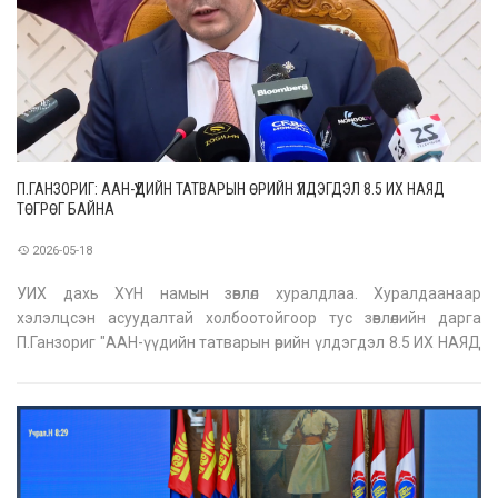
П.ГАНЗОРИГ: ААН-ҮҮДИЙН ТАТВАРЫН ӨРИЙН ҮЛДЭГДЭЛ 8.5 ИХ НАЯД
ТӨГРӨГ БАЙНА
2026-05-18
УИХ дахь ХҮН намын зөвлөл хуралдлаа. Хуралдаанаар
хэлэлцсэн асуудалтай холбоотойгоор тус зөвлөлийн дарга
П.Ганзориг "ААН-үүдийн татварын өрийн үлдэгдэл 8.5 ИХ НАЯД
төгрөг байна. Энэ нь сүүлийн таван жилд 5-6 дахин өссөн үзүүлэлт.
Татварын багц хуулийн төслийг нэн яаралтай батлаад явах нь
зүйтэй" гэв