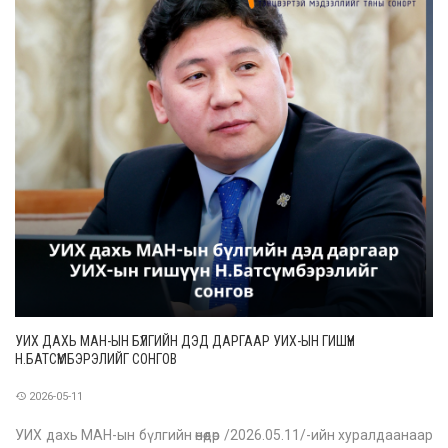
УИХ ДАХЬ МАН-ЫН БҮЛГИЙН ДЭД ДАРГААР УИХ-ЫН ГИШҮҮН
Н.БАТСҮМБЭРЭЛИЙГ СОНГОВ
2026-05-11
УИХ дахь МАН-ын бүлгийн өнөөдөр /2026.05.11/-ийн хуралдаанаар