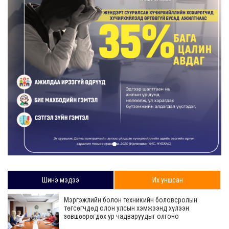
Шинэ мэдээ
Их уншсан
Мэргэжлийн болон техникийн боловсролын
төгсөгчдөд олон улсын хэмжээнд хүлээн
зөвшөөрөгдөх ур чадваруудыг олгоно