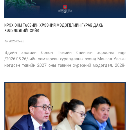
ИРЭХ ОНЫ ТӨСВИЙН ХҮРЭЭНИЙ МЭДЭГДЛИЙН ГУРАВ ДАХЬ
ХЭЛЭЛЦҮҮЛГИЙГ ХИЙВ
2026-05-26
Эдийн засгийн болон Төсвийн байнгын хорооны өнөөдөр
/2026.05.26/-ийн хамтарсан хуралдааны эхэнд Монгол Улсын
нэгдсэн төсвийн 2027 оны төсвийн хүрээний мэдэгдэл, 2028-
2029 оны төсвийн төсөөллийн тухай хуулийн төслийн 3 дахь
хэлэлцүүлэг, хамт өргөн мэдүүлсэн хуулийн төслүүдийн эцсийн
хэлэлцүүлгийг х