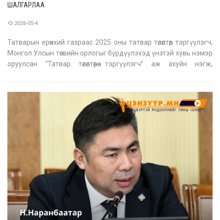
ШАЛГАРЛАА
2026-05-4
Татварын ерөнхий газраас 2025 оны татвар төлөлтөөр тэргүүлэгч,
Монгол Улсын төсвийн орлогыг бүрдүүлэхэд үнэтэй хувь нэмэр
оруулсан “Татвар төлөлтөөрөө тэргүүлэгч” аж ахуйн нэгж,
байгууллагуудыг шалгаруулж, батламжилсныг Монгол Улсын
Ерөнхий сайд Н.Учрал өнөөдөр гардууллаа. “Эрдэнэс Тавантолго