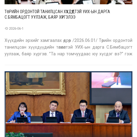
ТӨРИЙН ОРДОНТОЙ ТАНИЛЦСАН ХҮҮХДҮҮДТЭЙ УИХ-ЫН ДАРГА
С.БЯМБАЦОГТ УУЛЗАЖ, БАЯР ХҮРГЭЛЭЭ
2026-06-1
Хүүхдийн эрхийг хамгаалах өдрөөр /2026.06.01/ Төрийн ордонтой
танилцсан хүүхдүүдийн төлөөлөлтэй УИХ-ын дарга С.Бямбацогт
уулзаж, баяр хүргэв. ”Та нар томчуудаас юу хүсдэг вэ?” гэж
түүнийг асуухад, хүүхдүүд “Хайр”, “Бэлэг” хэмээн хариулж
байлаа. Насанд хүрэгчид үр хүүхдүүдийнхээ төлөө ажиллаж, хөдөл