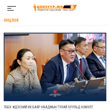
ОНЦЛОХ
ТББХ: ҮНДЭСНИЙ ИХ БАЯР НААДМЫН ТУХАЙ ХУУЛЬД НЭМЭЛТ