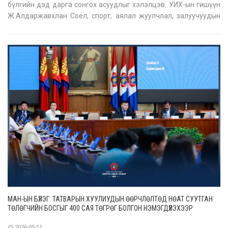
бүлгийн дэд дарга сонгох асуудлыг хэлэлцэв. УИХ-ын гишүүн
Ж.Алдаржавхлан Соёл, спорт, аялал жуулчлал, залуучуудын
сайдаар томилогдсон тул бүлгийн дэд даргаас чөлөөлж, түүний
оронд УИХ-ын гишүүн Н.Батсүмбэрэлийг сонгох санал хураалт
явуулж
МАН-ЫН БҮЛЭГ: ТАТВАРЫН ХУУЛИУДЫН ӨӨРЧЛӨЛТӨД НӨАТ СУУТГАН
ТӨЛӨГЧИЙН БОСГЫГ 400 САЯ ТӨГРӨГ БОЛГОН НЭМЭГДҮҮЛЭХЭЭР
ТУСГАЖЭЭ
2026-05-11