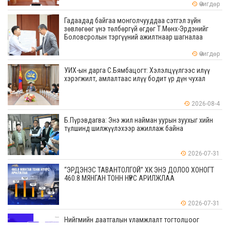
Өчигдөр
Гадаадад байгаа монголчууддаа сэтгэл зүйн
зөвлөгөөг үнэ төлбөргүй өгдөг Т.Мөнх-Эрдэнийг
Боловсролын тэргүүний ажилтнаар шагналаа
Өчигдөр
УИХ-ын дарга С.Бямбацогт: Хэлэлцүүлгээс илүү
хэрэгжилт, амлалтаас илүү бодит үр дүн чухал
2026-08-4
Б.Пүрэвдагва: Энэ жил найман уурын зуухыг хийн
түлшинд шилжүүлэхээр ажиллаж байна
2026-07-31
“ЭРДЭНЭС ТАВАНТОЛГОЙ” ХК ЭНЭ ДОЛОО ХОНОГТ
460.8 МЯНГАН ТОНН НҮҮРС АРИЛЖЛАА
2026-07-31
Нийгмийн даатгалын уламжлалт тогтолцоог
шинэчилж, тэтгэврийн мөнгөн хуримтлалын