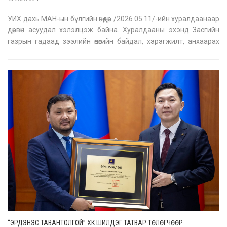
УИХ дахь МАН-ын бүлгийн өнөөдөр /2026.05.11/-ийн хуралдаанаар
дөрвөн асуудал хэлэлцэж байна. Хуралдааны эхэнд Засгийн
газрын гадаад зээлийн өнөөгийн байдал, хэрэгжилт, анхаарах
асуудал, Татварын хуулиудад нэмэлт, өөрчлөлт оруулах тухай
хуулийн төслүүдийн талаар Улсын Их Хурлын гишүүн, Сангийн
сайд
“ЭРДЭНЭС ТАВАНТОЛГОЙ” ХК ШИЛДЭГ ТАТВАР ТӨЛӨГЧӨӨР