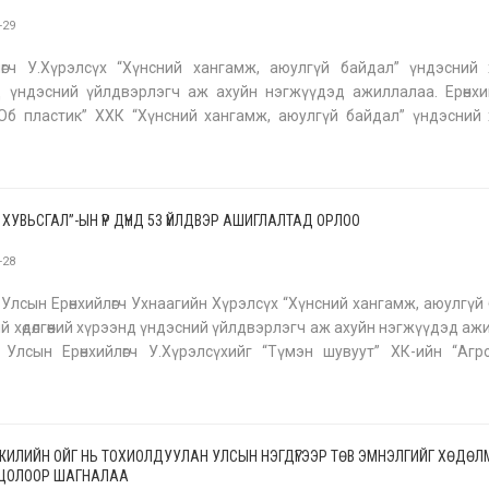
-29
лөгч У.Хүрэлсүх “Хүнсний хангамж, аюулгүй байдал” үндэсний хөд
 үндэсний үйлдвэрлэгч аж ахуйн нэгжүүдэд ажиллалаа. Ерөнхи
Об пластик” ХХК “Хүнсний хангамж, аюулгүй байдал” үндэсний хөд
5 тэрбум төгрөгийн хөрөнгө оруулалтын зээл авч хуванцар савны
Й ХУВЬСГАЛ”-ЫН ҮР ДҮНД 53 ҮЙЛДВЭР АШИГЛАЛТАД ОРЛОО
-28
Улсын Ерөнхийлөгч Ухнаагийн Хүрэлсүх “Хүнсний хангамж, аюулгүй
й хөдөлгөөний хүрээнд үндэсний үйлдвэрлэгч аж ахуйн нэгжүүдэд аж
 Улсын Ерөнхийлөгч У.Хүрэлсүхийг “Түмэн шувуут” ХК-ийн “Агр
йн үйлдвэрт хүрэлцэн ирэхэд компанийн ТУЗ-ийн дарга Л.Эрхэмб
00 ЖИЛИЙН ОЙГ НЬ ТОХИОЛДУУЛАН УЛСЫН НЭГДҮГЭЭР ТӨВ ЭМНЭЛГИЙГ ХӨДӨ
 ЦОЛООР ШАГНАЛАА