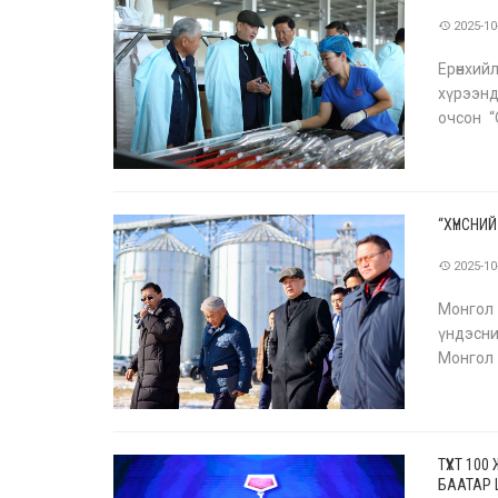
2025-10
Ерөнхий
хүрээнд
очсон “
хүрээнд 
“ХҮНСНИ
2025-10
Монгол 
үндэсни
Монгол
тэжээли
ТҮҮХТ 1
БААТАР