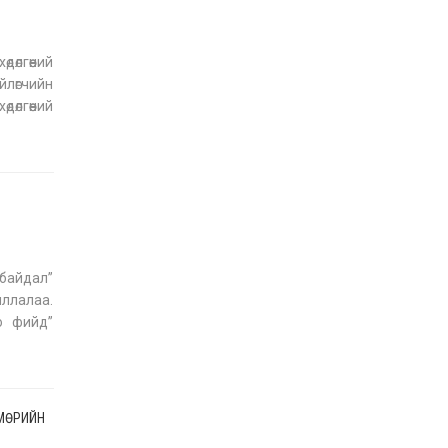
УИХ-ын дарга
С.Бямбацогт ОУВС-гийн
ажлын хэсгийн
өлгөөний
төлөөлөгчдийг хүлээн
йлөгчийн
авч уулзлаа
2026-06-23
өлгөөний
 байдал”
иллалаа.
о фийд”
а
ЛМӨРИЙН