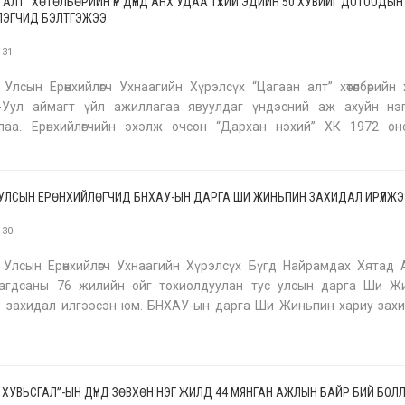
 АЛТ” ХӨТӨЛБӨРИЙН ҮР ДҮНД АНХ УДАА ТҮҮХИЙ ЭДИЙН 50 ХУВИЙГ ДОТООДЫН
ЛЭГЧИД БЭЛТГЭЖЭЭ
-31
Улсын Ерөнхийлөгч Ухнаагийн Хүрэлсүх “Цагаан алт” хөтөлбөрийн
-Уул аймагт үйл ажиллагаа явуулдаг үндэсний аж ахуйн нэ
лаа. Ерөнхийлөгчийн эхэлж очсон “Дархан нэхий” ХК 1972 он
гаа явуулж буй арьс ширний салбарын тэргүүлэх үйлдвэр. 250
б
УЛСЫН ЕРӨНХИЙЛӨГЧИД БНХАУ-ЫН ДАРГА ШИ ЖИНЬПИН ЗАХИДАЛ ИРҮҮЛЖ
-30
 Улсын Ерөнхийлөгч Ухнаагийн Хүрэлсүх Бүгд Найрамдах Хятад 
лагдсаны 76 жилийн ойг тохиолдуулан тус улсын дарга Ши Ж
 захидал илгээсэн юм. БНХАУ-ын дарга Ши Жиньпин хариу захи
 Монгол хоёр улс нь бие биедээ чухал хөрш билээ. Сүүлийн жилүү
Й ХУВЬСГАЛ”-ЫН ДҮНД ЗӨВХӨН НЭГ ЖИЛД 44 МЯНГАН АЖЛЫН БАЙР БИЙ БОЛ