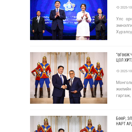
2025-10
Улс ор
эмнэлг
Хүрэлсү
Алтан 
мэндий
“ӨГӨӨЖ 
ЦОЛ ХҮР
2025-10
Монгол
жилийн 
гаргаж,
үнэтэй 
БӨӨР, Э
НАРТ АР