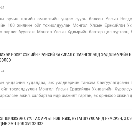
-24
ны орчин цагийн эмнэлгийн үндэс суурь болсон Улсын Нэгдүг
ийн 100 жилийн ойг тохиолдуулан Монгол Улсын Ерөнхийлөгч Ух
х зарлиг буулгаж, Монгол Улсын Хөдөлмөрийн баатар цол хүртээн,
соёмбо тэмдэг, Сүхбаатарын одонгоор шагналаа. Орчин цагий
ЧИХЭР БООВ” ХХК-ИЙН ЕРӨНХИЙ ЗАХИРАЛ С.ТҮМЭНГЭРЭЛД ХӨДӨЛМӨРИЙН 
ТЭЭЛЭЭ
-24
ын үндэсний худалдаа, аж үйлдвэрийн танхим байгуулагдсаны т
ойг тохиолдуулан Монгол Улсын Ерөнхийлөгч Ухнаагийн Хүрэлсү
 эрхэлсэн ажил, салбартаа өндөр амжилт гарган, эх орныхоо хөгжил
хувь нэмэр оруулж буй нэр бүхий эрхмүүдэд төрийн дээд цол, одон,
ЛЭГ ШИЛЖҮҮЛЭН СУУЛГАХ АРГЫГ НЭВТРҮҮЛЖ, НУТАГШУУЛСАН Д.НЯМСҮРЭН, О.С
ДЫН ЭМЧ ЦОЛ ХҮРТЭЭЛЭЭ