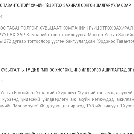
С ТАВАНТОЛГОЙ” ХК-ИЙН ГҮЙЦЭТГЭХ ЗАХИРАЛ СОНГОН ШАЛГАРУУЛАХ ЗАР
-7
ЭС ТАВАНТОЛГОЙ” ХУВЬЦААТ КОМПАНИЙН ГҮЙЦЭТГЭХ ЗАХИРАЛ
УУЛАХ ЗАР Компанийн товч танилцуулга Монгол Улсын Засгийн
ы 272 дугаар тогтоолоор үүсгэн байгуулагдсан “Эрдэнэс Таванто
н толгойн нүүрсний ордын тусгай зөвшөөрөл эзэмшигч, нүүрс олборлолт
Й ХУВЬСГАЛ”-ЫН ҮР ДҮНД “МОНОС ХҮНС” ХК ШИНЭ ҮЙЛДВЭРЭЭ АШИГЛАЛТАД О
-6
Улсын Ерөнхийлөгч Ухнаагийн Хүрэлсүх “Хүнсний хангамж, аюулгүй
өний хүрээнд үндэсний үйлдвэрлэгч аж ахуйн нэгжүүдэд ажилла
лөгчийг “Монос хүнс” ХК-д хүрэлцэн ирэхэд ТУЗ-ийн гишүүн Л.Хүрэ
го, гүйцэтгэх захирал А.Отгондарь нар угтан авч, үйл ажиллаг