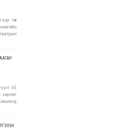
ээр төв
наагийн
 баатрын
н эрүүл
БААТАР
үүхт 65
х зарлиг
 дэвшилд
ЭРГЭЛЭН