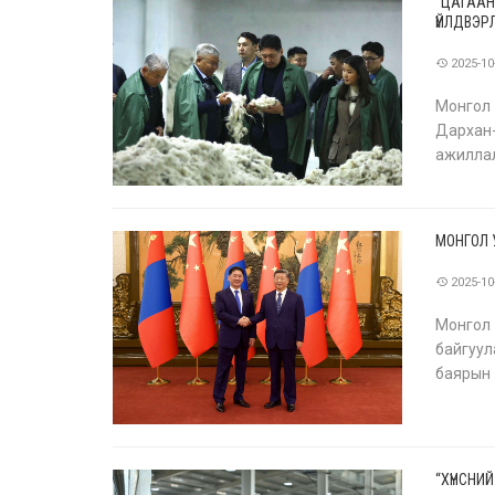
“ЦАГААН
ҮЙЛДВЭР
2025-10
Монгол 
Дархан
ажилла
ажилла
ажлын 
МОНГОЛ 
2025-10
Монгол
байгуу
баярын
“Хятад,
улсын
“ХҮНСНИ