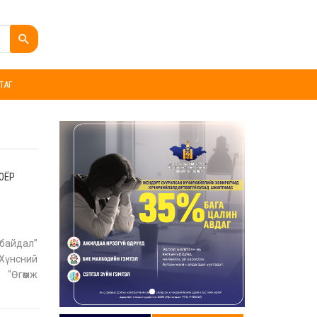
ТАГ
ХОЁР
 байдал”
“Хүнсний
 “Өгөөмж