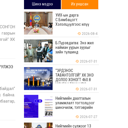
Шинэ мэдээ
Их уншсан
УИХ-ын дарга
С.Бямбацогт:
Хэлэлцүүлгээс илүү
 СОНГОН
хэрэгжилт, амлалтаас
 газрын
илүү бодит үр дүн чухал
2026-08-4
лгой” ХК
Б.Пүрэвдагва: Энэ жил
, э
найман уурын зуухыг
хийн түлшинд
шилжүүлэхээр ажиллаж
байна
2026-07-31
РУУЛЖЭЭ
“ЭРДЭНЭС
ТАВАНТОЛГОЙ” ХК ЭНЭ
ДОЛОО ХОНОГТ 460.8
МЯНГАН ТОНН НҮҮРС
 байдал”
АРИЛЖЛАА
2026-07-31
ж байна.
Нийгмийн даатгалын
лбаатар,
уламжлалт тогтолцоог
шинэчилж, тэтгэврийн
мөнгөн хуримтлалын
ашиглагдаагүй
2026-07-27
үлдэгдлийг өвлүүлэх
боломжтой боллоо
Нийгмийн сүлжээг 13