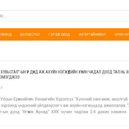
ҮЛ МЭНД
БОЛОВСРОЛ
ГЭР БҮЛ ХҮҮХЭД
ЭНТЕРТАЙНМЕНТ
ОРОН НУ
Й ХУВЬСГАЛ”-ЫН ҮР ДҮНД АЖ АХУЙН НЭГЖҮҮДИЙН ХҮЧИН ЧАДАЛ ДООД ТАЛ НЬ 
НЭМЭГДЖЭЭ
-7
Улсын Ерөнхийлөгч Ухнаагийн Хүрэлсүх “Хүнсний хангамж, аюулгүй
өний хүрээнд үндэсний үйлдвэрлэгч аж ахуйн нэгжүүдэд ажиллалаа. 
л-ын дүнд “Өгөөмж Архад” ХХК хүчин чадлаа 2.4 дахин нэмжээ
ХХК “Хүнсний хангамж, аюулгүй байдал” үндэсний хөдөлгөөни