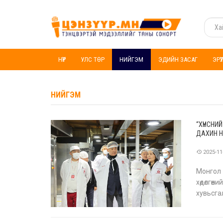
НҮҮР
УЛС ТӨР
НИЙГЭМ
ЭДИЙН ЗАСАГ
ЭРҮ
НИЙГЭМ
“ХҮНСНИ
ДАХИН 
2025-11
Монгол 
хөдөлгө
хувьсга
Архад” 