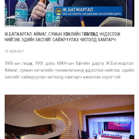
Ж.БАТЖАРГАЛ: АЙМАГ, СУМЫН ХӨГЖЛИЙН ТӨЛӨВЛӨГӨӨНД ҮНДЭСЛЭЖ
НИЙГЭМ, ЭДИЙН ЗАСГИЙГ САЙЖРУУЛАХ ЧИГЛЭЛД ХАМТАРЧ
АЖИЛЛАХ ХЭРЭГТЭЙ
2026-03-7
УИХ-ын гишүүн, УИХ дахь МАН-ын бүлгийн дарга Ж.Батжаргал:
Аймаг, сумын хөгжлийн төлөвлөгөөнд үндэслэж нийгэм, эдийн
засгийг сайжруулах чиглэлд хамтарч ажиллах хэрэгтэй