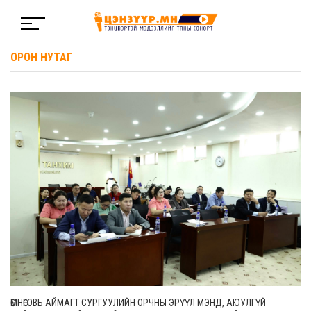
ОРОН НУТАГ
ӨМНӨГОВЬ АЙМАГТ СУРГУУЛИЙН ОРЧНЫ ЭРҮҮЛ МЭНД, АЮУЛГҮЙ