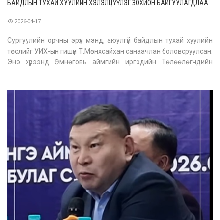
БАЙДЛЫН ТУХАЙ ХУУЛИЙН ХЭЛЭЛЦҮҮЛЭГ ЗОХИОН БАЙГУУЛАГДЛАА
2026-04-17
Сургуулийн орчны эрүүл мэнд, аюулгүй байдлын тухай хуулийн
төслийг УИХ-ын гишүүн Т.Мөнхсайхан санаачлан боловсруулсан.
Энэ хүрээнд Өмнөговь аймгийн иргэдийн Төлөөлөгчдийн
Хурлын дарга хүсэлт тавьж, хуулийн төслийн үзэл баримтлал,
агуулгын талаар хэлэлцүүлэг хийлээ. Хэлэлцүүлэгт Өмнөговь айм