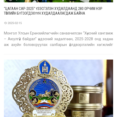
“ЦАГААН САР-2025” ҮЗЭСГЭЛЭН ХУДАЛДААНД 280 ОРЧИМ НЭР
ТӨРЛИЙН БҮТЭЭГДЭХҮҮН ХУДАЛДААЛАГДАЖ БАЙНА
2025-02-15
Монгол Улсын Ерөнхийлөгчийн санаачилсан “Хүнсний хангамж
– Аюулгүй байдал” үндэсний хөдөлгөөн, 2025-2028 онд хөдөө
аж ахуйн боловсруулах салбарын үйлдвэрлэлийн хөгжлийг
хангах зорилт, “Бизнесийн хөгжлийг дэмжих” урианы жилийн
хүрээнд зохион байгуулж буй “Цагаан сар 2025” үзэсгэлэн
худалдааны хаалт