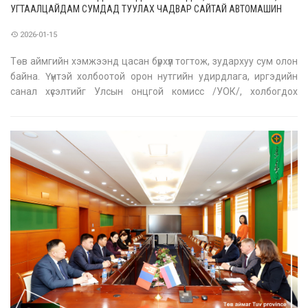
УГТААЛЦАЙДАМ СУМДАД ТУУЛАХ ЧАДВАР САЙТАЙ АВТОМАШИН
ОЛГОЛОО
2026-01-15
Төв аймгийн хэмжээнд цасан бүрхүүл тогтож, зудархуу сум олон
байна. Үүнтэй холбоотой орон нутгийн удирдлага, иргэдийн
санал хүсэлтийг Улсын онцгой комисс /УОК/, холбогдох
байгууллагад уламжилж, зудын эрсдэл өндөр Төв аймгийн
Баянжаргалан, Угтаалцайдам сумын Эрүүл мэндийн төвд нэн
шаардлагатай байг