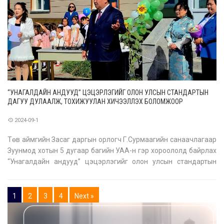
“УНАГАЛДАЙН АНДУУД” ЦЭЦЭРЛЭГИЙГ ОЛОН УЛСЫН СТАНДАРТЫН
ДАГУУ ДУЛААЛЖ, ТОХИЖУУЛАН ХИЧЭЭЛЛЭХ БОЛОМЖООР
ХАНГАЛАА
2024-09-1
Төв аймгийн Засаг даргын орлогч Г.Сурмаагийн санаачлагаар
Зуунмод хотын 5 дугаар багийн УАА-н гэр хороололд байрлах
“Унагалдайн андууд” цэцэрлэгийг олон улсын стандартын
дагуу дулаалж, тохижуулан хичээллэх боломжоор хангалаа.
Тус цэцэрлэгт аймгийн төсвөөс 250 сая төгрөг төсөвлөж,
1
2
3
4
Next »