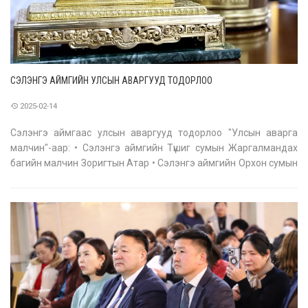
СЭЛЭНГЭ АЙМГИЙН УЛСЫН АВАРГУУД ТОДОРЛОО
2025-02-14
Сэлэнгэ аймгаас улсын аваргууд тодорлоо "Улсын аварга
малчин"-аар: • Сэлэнгэ аймгийн Түшиг сумын Жаргалмандах
багийн малчин Зоригтын Атар • Сэлэнгэ аймгийн Орхон сумын
Бэлэндалай багийн малчин Гарвуугийн Мөнхтөмөр • Сэлэнгэ
аймгийн Баруунбүрэн сумын Бургалтай багийн малчин
Басангийн Самбуу