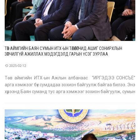
ТӨВ АЙМГИЙН БАЯН СУМЫН ИТХ-ЫН ТӨЛӨӨЛӨГЧИД АШИГ СОНИРХЛЫН
ЗӨРЧИЛГҮЙ АЖИЛЛАХ МЭДЭГДЭЛД ГАРЫН ҮСЭГ ЗУРЛАА
2025-02-12
Төв аймгийн ИТХ-ын Ажлын албанаас “ИРГЭДЭЭ СОНСЪЁ”
арга хэмжээг бүх сумдадаа зохион байгуулж байгаа билээ. Энэ
хүрээнд Баян суманд тус арга хэмжээг зохион байгуулж, сумын
иргэд, төрийн албан хаагчидтай уулзалт хийлээ. Уулзалтаар
сум орон нутагт тулгамдаж буй асуудлуудын талаар иргэдээс
санал