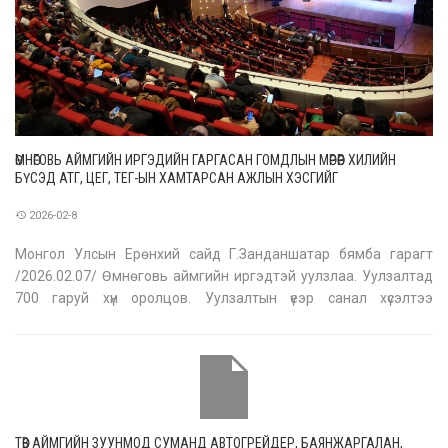
ӨМНӨГОВЬ АЙМГИЙН ИРГЭДИЙН ГАРГАСАН ГОМДЛЫН МӨРӨӨР ХИЛИЙН
БҮСЭД АТГ, ЦЕГ, ТЕГ-ЫН ХАМТАРСАН АЖЛЫН ХЭСГИЙГ
АЖИЛЛУУЛАХААР БОЛОВ
2026-02-8
Монгол Улсын Ерөнхий сайд Г.Занданшатар бямба гарагт
/2026.02.07/ Өмнөговь аймгийн иргэдтэй уулзлаа. Уулзалтад
700 гаруй хүн оролцов. Уулзалтын үеэр санал хүсэлтээ
илэрхийлсэн иргэдийн дийлэнх нь Цагаандэл уулын сав
газарт боомт нээх шийдвэрийг эргэж харахыг Ерөнхий сайдад
уламжиллаа.
ТӨВ АЙМГИЙН ЗУУНМОД СУМАНД АВТОГРЕЙДЕР, БАЯНЖАРГАЛАН,