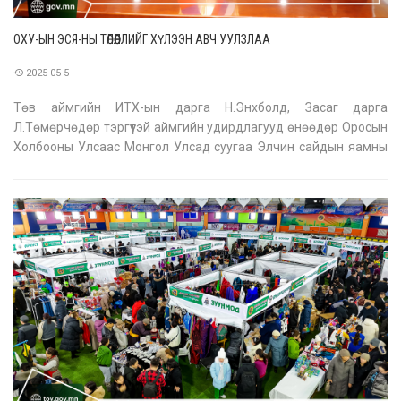
ОХУ-ЫН ЭСЯ-НЫ ТӨЛӨӨЛЛИЙГ ХҮЛЭЭН АВЧ УУЛЗЛАА
2025-05-5
Төв аймгийн ИТХ-ын дарга Н.Энхболд, Засаг дарга
Л.Төмөрчөдөр тэргүүтэй аймгийн удирдлагууд өнөөдөр Оросын
Холбооны Улсаас Монгол Улсад суугаа Элчин сайдын яамны
Цэргийн-агаарын цэргийн атташе, хошууч генерал Петрунин
Павел Владимирович, Хоёрдугаар нарийн бичгийн дарга
Садыкова Людмила Рафкатовна нар