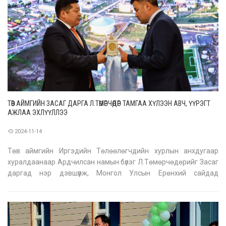
ТӨВ АЙМГИЙН ЗАСАГ ДАРГА Л.ТӨМӨРЧӨДӨР ТАМГАА ХҮЛЭЭН АВЧ, ҮҮРЭГТ
АЖЛАА ЭХЛҮҮЛЛЭЭ
2024-11-14
Төв аймгийн Иргэдийн Төлөөлөгчдийн хурлын анхдугаар
хуралдаанаар Ардчилсан намын бүлэг Л.Төмөрчөдөрийг Засаг
даргад нэр дэвшүүлж, Монгол Улсын Ерөнхий сайдад
уламжилсан. Монгол Улсын Ерөнхий сайд Л.Оюун-Эрдэнэ
Л.Төмөрчөдөрийг Төв аймгийн Засаг даргаар батламжилсан
тул өнөөдөр тамга, тэмдгээ