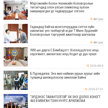
Мэргэжлийн болон техникийн боловсролын
төгсөгчдөд олон улсын хэмжээнд хүлээн
зөвшөөрөгдөх ур чадваруудыг олгоно
Өчигдөр
Гадаадад байгаа монголчууддаа сэтгэл зүйн
зөвлөгөөг үнэ төлбөргүй өгдөг Т.Мөнх-Эрдэнийг
Боловсролын тэргүүний ажилтнаар шагналаа
Өчигдөр
УИХ-ын дарга С.Бямбацогт: Хэлэлцүүлгээс илүү
хэрэгжилт, амлалтаас илүү бодит үр дүн чухал
2026-08-4
Б.Пүрэвдагва: Энэ жил найман уурын зуухыг хийн
түлшинд шилжүүлэхээр ажиллаж байна
2026-07-31
“ЭРДЭНЭС ТАВАНТОЛГОЙ” ХК ЭНЭ ДОЛОО ХОНОГТ
460.8 МЯНГАН ТОНН НҮҮРС АРИЛЖЛАА