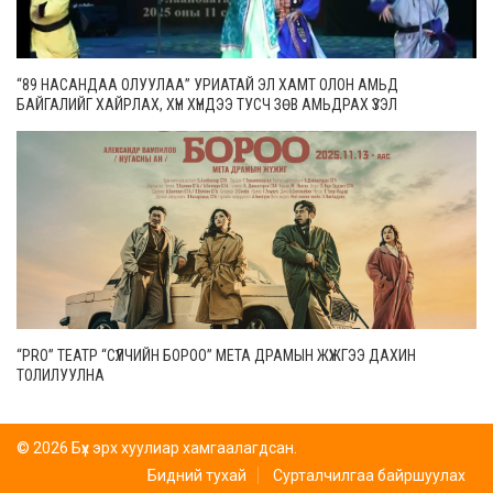
“89 НАСАНДАА ОЛУУЛАА” УРИАТАЙ ЭЛ ХАМТ ОЛОН АМЬД
БАЙГАЛИЙГ ХАЙРЛАХ, ХҮН ХҮНДЭЭ ТУСЧ ЗӨВ АМЬДРАХ ҮЗЭЛ
САНААГААР ҮЛГЭРЛЭХ ЗОРИЛГОТОЙ
“PRO” ТЕАТР “СҮҮЛЧИЙН БОРОО” МЕТА ДРАМЫН ЖҮЖГЭЭ ДАХИН
ТОЛИЛУУЛНА
© 2026 Бүх эрх хуулиар хамгаалагдсан.
Бидний тухай
Сурталчилгаа байршуулах