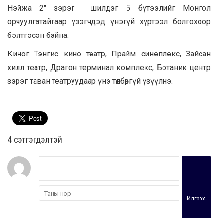
Нэйжа 2″ зэрэг шилдэг 5 бүтээлийг Монгол
орчуулгатайгаар үзэгчдэд үнэгүй хүртээл болгохоор
бэлтгэсэн байна.
Киног Тэнгис кино театр, Прайм синеплекс, Зайсан
хилл театр, Драгон терминал комплекс, Ботаник центр
зэрэг таван театруудаар үнэ төлбөргүй үзүүлнэ.
4 cэтгэгдэлтэй
Илгээх