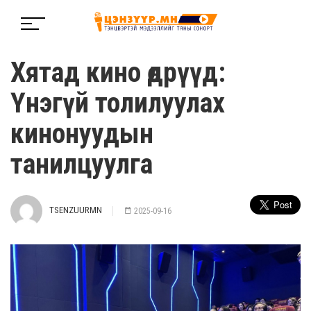
Хятад кино өдрүүд:
Үнэгүй толилуулах
кинонуудын
танилцуулга
TSENZUURMN
2025-09-16