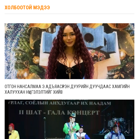
ХОЛБООТОЙ МЭДЭЭ
ОТГОН НАНСАЛМАА Э.АДЪЯАСҮРЭН ДУУРИЙН ДУУЧДААС ХАМГИЙН
ХАЛУУХАН НҮЦГЭЛЭЛТИЙГ ХИЙВ