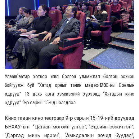
Улаанбаатар хотноо жил болгон уламжлал болгон зохион
байгуулж буй “Хятад орныг танин мэдэх-ӨМӨЗО-ны Соёлын
өдрүүд” 13 дахь арга хэмжээний хүрээнд “Хятадын кино
өдрүүд” 9-р сарын 15-нд нээгдлээ.
Кино таван кино театраар 9-р сарын 15-19-ний өдрүүдэд
БНХАУ-ын “Цагаан могойн үлгэр”, “Эцсийн сэжигтэн”,
“Дэргэд минь ирээч”, “Амьдралын зочид буудал”,