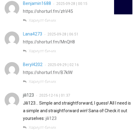
Benjamin1688
2025-09-28 | 00:15
•
https://shorturl.fm/zhV45
Хариулт бичих
Lana4273
2025-09-28 | 06:51
•
https://shorturl.fm/MnQH8
Хариулт бичих
Beryl4202
2025-09-29 | 02:16
•
https://shorturl.fm/B7klW
Хариулт бичих
jili123
2025-12-16 | 01:37
•
Jili123… Simple and straightforward, I guess! All I need is
a simple and straightforward win! Sana ol! Check it out
yourselves:
jili123
Хариулт бичих