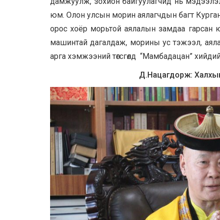
дамжуулж, зохион байгуулагчид нь мэдээлэл
юм. Олон улсын морин аялагчдын багт Курган
орос хоёр морьтой аялалын замдаа гарсан 
машинтай дагалдаж, морины ус тэжээл, аял
арга хэмжээний төгсгөлд “Мамбадацан” хийди
Д.Нацагдорж: Халхын 