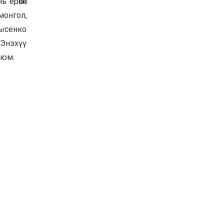
ерөөсөн
УИХ-ын дарга
монгол,
С.Бямбацогт ОУВС-гийн
ажлын хэсгийн
Лысенко
төлөөлөгчдийг хүлээн
авч уулзлаа
 Энэхүү
2026-06-23
 юм.