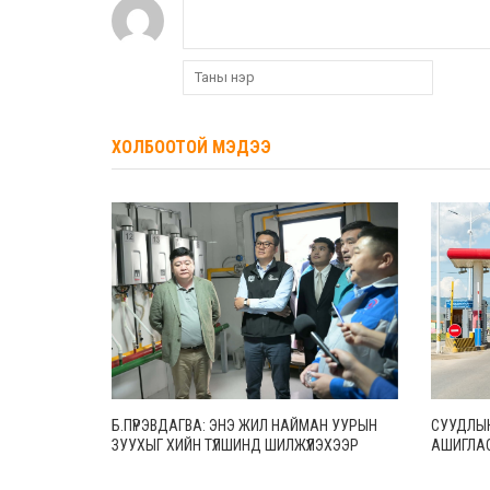
ХОЛБООТОЙ МЭДЭЭ
Б.ПҮРЭВДАГВА: ЭНЭ ЖИЛ НАЙМАН УУРЫН
СУУДЛЫ
ЗУУХЫГ ХИЙН ТҮЛШИНД ШИЛЖҮҮЛЭХЭЭР
АШИГЛАС
АЖИЛЛАЖ БАЙНА
5,000 Т
ТӨЛБӨРИ