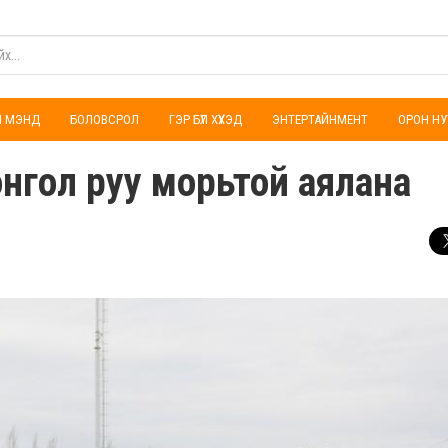
ҮЛ МЭНД
БОЛОВСРОЛ
ГЭР БҮЛ ХҮҮХЭД
ЭНТЕРТАЙНМЕНТ
ОРОН НУ
нгол руу морьтой аялана