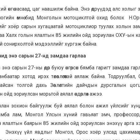
й өнгө засаад, цаг наашилж байна. Энэ өдрүүдэд алс холыг 
оногийн өмнө бид Монголын мотоциклтой охид болох Н.Ор
ийг хоёр сарын хугацаатай мотоциклиор туулах холын за
даа Халх голын ялалтын 85 жилийн ойд зориулан ОХУ-ын к
ай сонирхолтой мэдээллийг хүргэж байна.
чид энэ сарын 27-нд замдаа гарлаа
сарын 27-ны өдөр буюу өнгөрсөн бямба гаригт замдаа гарл
баатар хотод ирэх төлөвлөгөөтэй аялаж байна. Тодруулбал,
йсан толгой дахь Зөвлөлтийн дайчдын дурсгалын цогц
н ойд зориулсан морьтой аялал өндөрлөх ажээ.
лан зохион байгуулж буй аялал болон ажил үйлсийг хүн
мба лам, Монгол Улсын хүний гавьяат эмч, профессор
н ялалтын баярын 85 жилийн ойд зориулсан энэхүү арга 
. Энэхүү үйл явдлыг Монгол, Орос хоёр улсад цахимаа