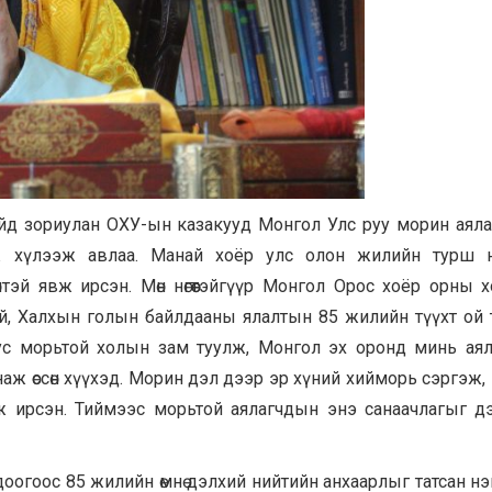
ойд зориулан ОХУ-ын казакууд Монгол Улс руу морин аял
эж хүлээж авлаа. Манай хоёр улс олон жилийн турш н
өлтэй явж ирсэн. Мөн нөгөөтэйгүүр Монгол Орос хоёр орны 
й, Халхын голын байлдааны ялалтын 85 жилийн түүхт ой
уус морьтой холын зам туулж, Монгол эх оронд минь ая
 унаж өссөн хүүхэд. Морин дэл дээр эр хүний хийморь сэргэж,
ж ирсэн. Тиймээс морьтой аялагчдын энэ санаачлагыг 
одоогоос 85 жилийн өмнө дэлхий нийтийн анхаарлыг татсан нэ