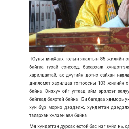
-Юуны өмнө Халх голын ялалтын 85 жилийн 
байгаа тухай сонсоод, бахархаж хүндэтг
харилцаатай, ах дүүгийн дотно сайхан нөхөрл
дипломат харилцаа тогтоосны 103 жилийн о
байна. Энэхүү ойг угтаад ийм эрэлхэг зал
байгаад баяртай байна. Би багадаа хөдөө морь
хүн бүр морио дээдэлж, хүндэтгэн дээдэл
талархан хүлээн авч байна.
Мөн хүндэтгэн дурсах ёстой бас нэг зүйл нь, 