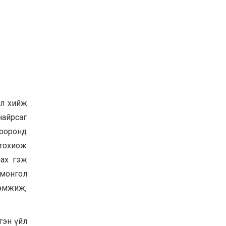
ал хийж
айрсаг
хооронд
 тохиож
лах гэж
 монгол
дэмжиж,
гэн үйл