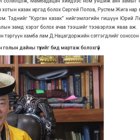
 солилцож, Мамбадацан хийдээс ном уншиж аян замыг нь 
 хотын казак иргэд болох Сергей Попов, Рустем Жига нар 
юм. Тэднийг “Курган казак” нийгэмлэгийн гишүүн Юрий 
алын замд хэрэг болох ачаа тээшийг тээвэрлэж яваа аж.
йн тэргүүн хамба лам Д.Нацагдоржийн сэтгэгдлийг сонссон
голын дайны түүхийг бид мартаж болохгүй