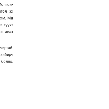
Монгол-
нгол эх
юм. Мөн
э түүхт
аж явах
чиртай.
залбирч
х болно.