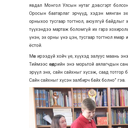
явдал Монгол Улсын нутаг дэвсгэрт болсо
Оросын баатарлаг эрчүүд, хэдэн мянган эх
орныхоо тусгаар тогтнол, аюулгүй байдлыг х
түүхэндээ мартаж боломгүй их гарз хохиролыг
үнэн, эх орны үнэ цэн, тусгаар тогтнол яма
ёстой.
Мөн ирээдүй хойч үе, хүүхэд залуус маань эн
Тиймээс өнөөдрийн энэ морьтой аялагчдын са
эрүүл энх, сайн сайхныг хүсэж, саад тотгор бү
Сайн сайхныг хүсэн залбирч байх болно” гэв.