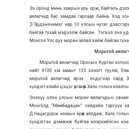
Эх оронд минь хаврын урь орж, байгаль дэлхи
аялагчид бас замдаа гарсаар байна. Хэд х
Э.Эрдэнэчимэг нар 10 улсын нутаг дэвсгэр
байгаа тухай мэдээлж байсан. Тэгвэл энэ у
Монгол Улс руу морин аялал хийж байгаа тух
Морьтой аялаг
Морьтой аялагчид Оросын Курган хотоос энэ 
нийт 4100 км замыг 135 хоногт туулж, Улаан
морьтой аялагчид ирэх есдүгээр сард За
хүндэтгэлийн цэцэг өргөснөөр Халх голын ялалты
Энэхүү олон улсын морин аялагчдын санаач
Монголд “Мамбадацан” хийдийн тэргүүн ха
Д.Нацагдорж номын ерөөл айлдаж, Халх голы
хүндэтгэн дэмжиж буйгаа илэрхийлсэн юм