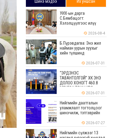
Шинэ мэдээ
Их уншсан
УИХ-ын дарга
С.Бямбацогт:
Хэлэлцүүлгээс илүү
хэрэгжилт, амлалтаас
илүү бодит үр дүн чухал
2026-08-4
Б.Пүрэвдагва: Энэ жил
найман уурын зуухыг
хийн түлшинд
шилжүүлэхээр ажиллаж
байна
2026-07-31
“ЭРДЭНЭС
ТАВАНТОЛГОЙ” ХК ЭНЭ
ДОЛОО ХОНОГТ 460.8
МЯНГАН ТОНН НҮҮРС
АРИЛЖЛАА
2026-07-31
Нийгмийн даатгалын
уламжлалт тогтолцоог
шинэчилж, тэтгэврийн
мөнгөн хуримтлалын
ашиглагдаагүй
2026-07-27
үлдэгдлийг өвлүүлэх
боломжтой боллоо
Нийгмийн сүлжээг 13
насанд хүрээгүй хүүхдэд