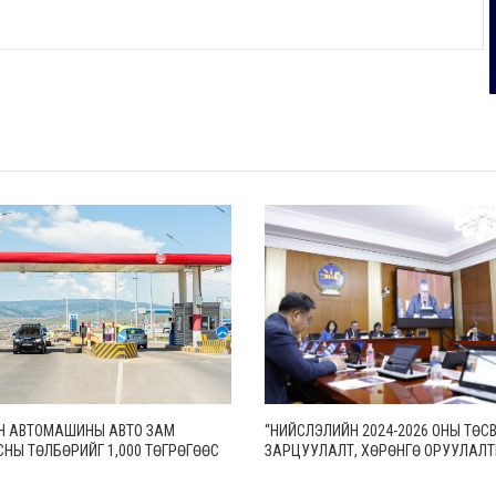
Н АВТОМАШИНЫ АВТО ЗАМ
“НИЙСЛЭЛИЙН 2024-2026 ОНЫ ТӨС
НЫ ТӨЛБӨРИЙГ 1,000 ТӨГРӨГӨӨС
ЗАРЦУУЛАЛТ, ХӨРӨНГӨ ОРУУЛАЛ
ӨГРӨГ, АЧААНЫ АВТОМАШИНЫ
ТӨСЛҮҮДИЙН ХЭРЭГЖИЛТ ХОЛБОГДО
ЙГ 10,000 ТӨГРӨГӨӨС 20,000
ТОГТООМЖИД НИЙЦСЭН БАЙДАЛ” 