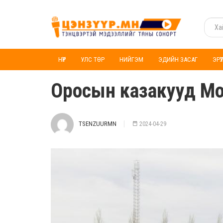
НҮҮР
УЛС ТӨР
НИЙГЭМ
ЭДИЙН ЗАСАГ
ЭРҮ
Оросын казакууд Мо
TSENZUURMN
2024-04-29