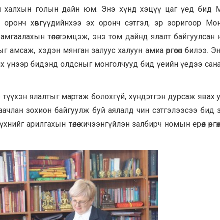
н халхын голын дайн юм. Энэ хүнд хэцүү цаг үед бид 
 оронч хөвгүүдийнхээ эх оронч сэтгэл, эр зоригоор Мо
амгаалахын төлөө тэмцэж, энэ том дайнд ялалт байгуулсан 
 амсаж, хэдэн мянган залуус халуун амиа өргөсөн билээ. Эн
р их үнээр бидэнд олдсныг монголчууд бид үеийн үедээ сан
э түүхэн ялалтыг мартаж болохгүй, хүндэтгэн дурсаж явах у
наачлан зохион байгуулж буй аялалд чин сэтгэлээсээ бид 
хнийг арилгахын төлөө хичээнгүйлэн залбирч номын ерөөл өргө