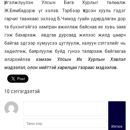
Үргэлжлүүлэн Улсын Бага Хурлыг төлөөлж
Ж.Бямбадорж үг хэлэв. Тэрбээр Үндсэн хууль гэдэг
гарчиг тавихаас эхлээд Б.Чимэд гуайн удирдлаган дор
та бүхэнтэйгээ хамтран ажиллаж байснаа их хувь заяа
гэж бахархаж явдгаа дурсаад жилээс жилд цөөрч
байгаа эдгээр хүмүүсээ цуглуулж, халуун сэтгэлийг нь
хөдөлгөж, баярлуулж буйд гүнээ талархаж байгаагаа
илэрхийлэв
хэмээн Улсын Их Хурлын Хэвлэл
мэдээлэл, олон нийттэй харилцах газраас мэдээлэв.
10 cэтгэгдэлтэй
Илгээх