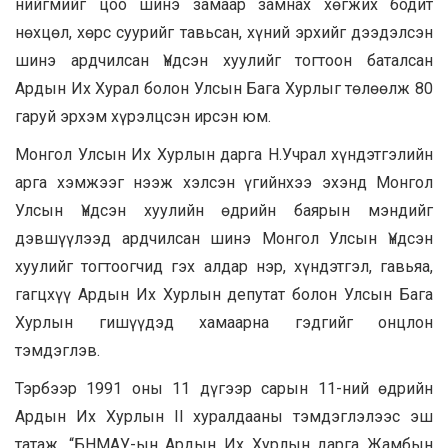
нийгмийг цоо шинэ замаар замнах хөгжих бодит
нөхцөл, хөрс суурийг тавьсан, хүний эрхийг дээдэлсэн
шинэ ардчилсан Үндсэн хуулийг тогтоон баталсан
Ардын Их Хурал болон Улсын Бага Хурлыг төлөөлж 80
гаруй эрхэм хүрэлцсэн ирсэн юм.
Монгол Улсын Их Хурлын дарга Н.Учрал хүндэтгэлийн
арга хэмжээг нээж хэлсэн үгийнхээ эхэнд Монгол
Улсын Үндсэн хуулийн өдрийн баярын мэндийг
дэвшүүлээд ардчилсан шинэ Монгол Улсын Үндсэн
хуулийг тогтоогчид гэх алдар нэр, хүндэтгэл, гавьяа,
гагцхүү Ардын Их Хурлын депутат болон Улсын Бага
Хурлын гишүүдэд хамаарна гэдгийг онцлон
тэмдэглэв.
Тэрбээр 1991 оны 11 дүгээр сарын 11-ний өдрийн
Ардын Их Хурлын II хуралдааны тэмдэглэлээс эш
татаж, “БНМАУ-ын Ардын Их Хурлын дарга Жамбын