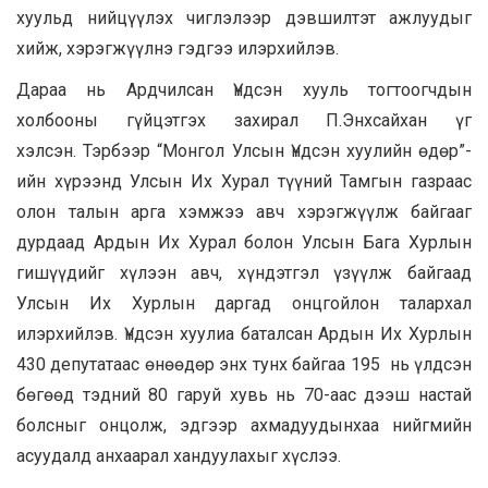
хуульд нийцүүлэх чиглэлээр дэвшилтэт ажлуудыг
хийж, хэрэгжүүлнэ гэдгээ илэрхийлэв.
Дараа нь Ардчилсан Үндсэн хууль тогтоогчдын
холбооны гүйцэтгэх захирал П.Энхсайхан үг
хэлсэн. Тэрбээр “Монгол Улсын Үндсэн хуулийн өдөр”-
ийн хүрээнд Улсын Их Хурал түүний Тамгын газраас
олон талын арга хэмжээ авч хэрэгжүүлж байгааг
дурдаад Ардын Их Хурал болон Улсын Бага Хурлын
гишүүдийг хүлээн авч, хүндэтгэл үзүүлж байгаад
Улсын Их Хурлын даргад онцгойлон талархал
илэрхийлэв. Үндсэн хуулиа баталсан Ардын Их Хурлын
430 депутатаас өнөөдөр энх тунх байгаа 195 нь үлдсэн
бөгөөд тэдний 80 гаруй хувь нь 70-аас дээш настай
болсныг онцолж, эдгээр ахмадуудынхаа нийгмийн
асуудалд анхаарал хандуулахыг хүслээ.