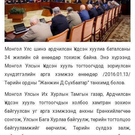
Монгол Улс шинэ ардчилсан Үндсэн хуулиа баталсаны
34 жилийн ой өнөөдөр тохиож байна. Энэ хүрээнд
Монгол Улсын Үндсэн хууль тогтоогчдод зориулсан
хүндэтгэлийн арга хэмжээ өнөөдөр /2016.01.13/
Төрийн ордны “Жанжин Д.Сүхбаатар” танхимд болов.
Монгол Улсын Их Хурлын Тамгын газар, Ардчилсан
Үндсэн хууль тогтоогчдын холбоо хамтран зохион
байгуулсан уг арга хэмжээнд анхны Ерөнхийлөгчөө
сонгож, Улсын Бага Хурлаа байгуулж, төрийн тогтолцоо
байгууламжийг өөрчилж, Төрийн сүлдээ залж,