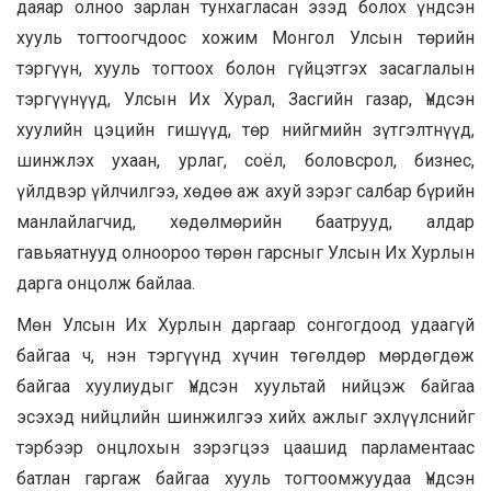
даяар олноо зарлан тунхагласан эзэд болох үндсэн
хууль тогтоогчдоос хожим Монгол Улсын төрийн
тэргүүн, хууль тогтоох болон гүйцэтгэх засаглалын
тэргүүнүүд, Улсын Их Хурал, Засгийн газар, Үндсэн
хуулийн цэцийн гишүүд, төр нийгмийн зүтгэлтнүүд,
шинжлэх ухаан, урлаг, соёл, боловсрол, бизнес,
үйлдвэр үйлчилгээ, хөдөө аж ахуй зэрэг салбар бүрийн
манлайлагчид, хөдөлмөрийн баатрууд, алдар
гавьяатнууд олноороо төрөн гарсныг Улсын Их Хурлын
дарга онцолж байлаа.
Мөн Улсын Их Хурлын даргаар сонгогдоод удаагүй
байгаа ч, нэн тэргүүнд хүчин төгөлдөр мөрдөгдөж
байгаа хуулиудыг Үндсэн хуультай нийцэж байгаа
эсэхэд нийцлийн шинжилгээ хийх ажлыг эхлүүлснийг
тэрбээр онцлохын зэрэгцээ цаашид парламентаас
батлан гаргаж байгаа хууль тогтоомжуудаа Үндсэн