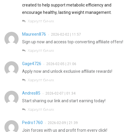
created to help support metabolic efficiency and
encourage healthy, lasting weight management.
Хариулт бичих
Maureen876
2026-02-02 | 11:57
•
Sign up now and access top-converting affiliate offers!
Хариулт бичих
Gage4726
2026-02-05 | 21:06
•
Apply now and unlock exclusive affiliate rewards!
Хариулт бичих
Andres85
2026-02-07 | 01:34
•
Start sharing our link and start earning today!
Хариулт бичих
Pedro1760
2026-02-09 | 21:39
•
Join forces with us and profit from every click!