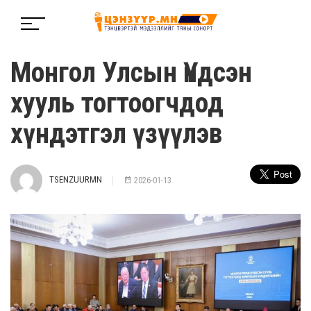
Монгол Улсын Үндсэн
хууль тогтоогчдод
хүндэтгэл үзүүлэв
TSENZUURMN
2026-01-13