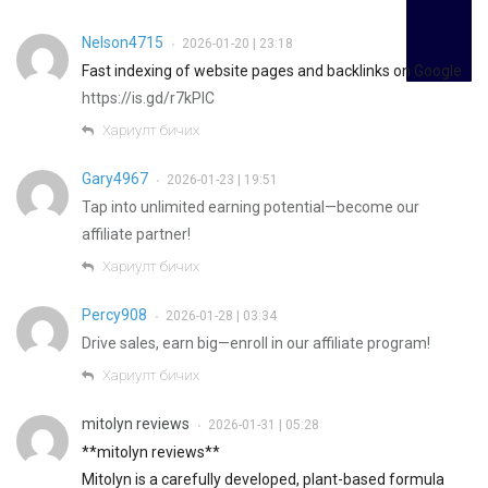
Nelson4715
2026-01-20 | 23:18
•
Fast indexing of website pages and backlinks on Google
https://is.gd/r7kPlC
Хариулт бичих
Gary4967
2026-01-23 | 19:51
•
Tap into unlimited earning potential—become our
affiliate partner!
Хариулт бичих
Percy908
2026-01-28 | 03:34
•
Drive sales, earn big—enroll in our affiliate program!
Хариулт бичих
mitolyn reviews
2026-01-31 | 05:28
•
**mitolyn reviews**
Mitolyn is a carefully developed, plant-based formula