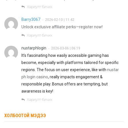
Хариулт бичих
Barry3067
2026-02-10 | 11:42
•
Unlock exclusive affiliate perks—register now!
Хариулт бичих
nustarphlogin
2026-03-06 | 06:19
•
It’s fascinating how easily accessible gaming has
become, especially with platforms tailored for specific
regions. The focus on user experience, like with
nustar
ph login casino
, really impacts engagement &
responsible play. Bonus offers are tempting, but
awareness is key!
Хариулт бичих
ХОЛБООТОЙ МЭДЭЭ