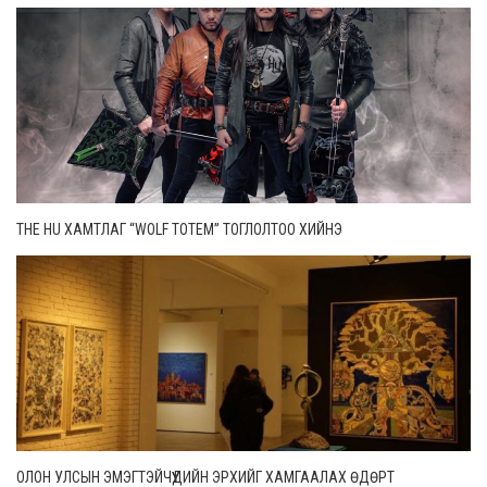
THE HU ХАМТЛАГ “WOLF TOTEM” ТОГЛОЛТОО ХИЙНЭ
ОЛОН УЛСЫН ЭМЭГТЭЙЧҮҮДИЙН ЭРХИЙГ ХАМГААЛАХ ӨДӨРТ