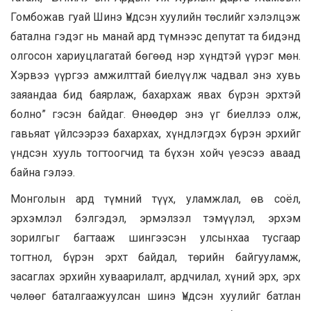
Гомбожав гуай Шинэ Үндсэн хуулийн төслийг хэлэлцэж
батална гэдэг нь манай ард түмнээс депутат та бидэнд
олгосон хариуцлагатай бөгөөд нэр хүндтэй үүрэг мөн.
Хэрвээ үүргээ амжилттай биелүүлж чадвал энэ хувь
заяандаа бид баярлаж, бахархаж явах бүрэн эрхтэй
болно” гэсэн байдаг. Өнөөдөр энэ үг биеллээ олж,
гавьяат үйлсээрээ бахархах, хүндлэгдэх бүрэн эрхийг
үндсэн хууль тогтоогчид та бүхэн хойч үеэсээ аваад
байна гэлээ.
Монголын ард түмний түүх, уламжлал, өв соёл,
эрхэмлэл бэлгэдэл, эрмэлзэл тэмүүлэл, эрхэм
зорилгыг багтааж шингээсэн улсынхаа тусгаар
тогтнол, бүрэн эрхт байдал, төрийн байгууламж,
засаглах эрхийн хуваарилалт, ардчилал, хүний эрх, эрх
чөлөөг баталгаажуулсан шинэ Үндсэн хуулийг батлан