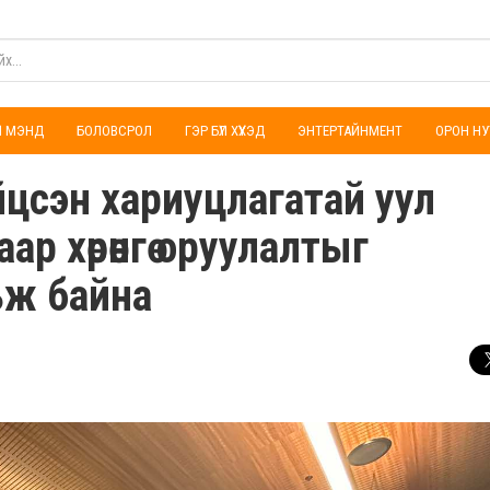
ҮЛ МЭНД
БОЛОВСРОЛ
ГЭР БҮЛ ХҮҮХЭД
ЭНТЕРТАЙНМЕНТ
ОРОН НУ
цсэн хариуцлагатай уул
р хөрөнгө оруулалтыг
ьж байна