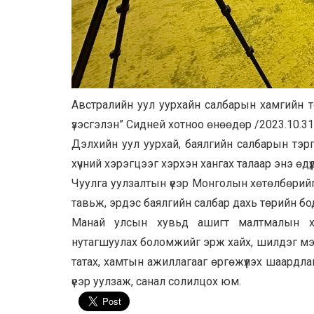
Австралийн уул уурхайн салбарын хамгийн т
үзэсгэлэн” Сидней хотноо өнөөдөр /2023.10.31
Дэлхийн уул уурхай, баялгийн салбарын тэр
хүчний хэрэгцээг хэрхэн хангах талаар энэ өдү
Чуулга уулзалтын үеэр Монголын хөтөлбөрий
тавьж, эрдэс баялгийн салбар дахь төрийн б
Манай улсын хувьд ашигт малтмалын ха
нутагшуулах боломжийг эрж хайх, шилдэг мэр
татах, хамтын ажиллагааг өргөжүүлэх шаардла
үеэр уулзаж, санал солилцох юм.