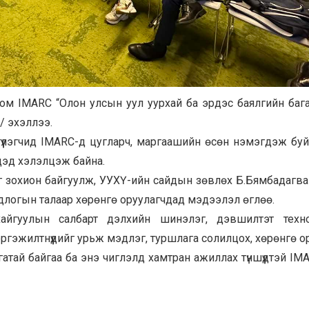
ом IMARC “Олон улсын уул уурхай ба эрдэс баялгийн бага
/ эхэллээ.
гүүлэгчид IMARC-д цугларч, маргаашийн өсөн нэмэгдэж бу
үдэд хэлэлцэж байна.
г зохион байгуулж, УУХҮ-ийн сайдын зөвлөх Б.Бямбадагва
одлогын талаар хөрөнгө оруулагчдад мэдээлэл өглөө.
йгуулын салбарт дэлхийн шинэлэг, дэвшилтэт техно
гэжилтнүүдийг урьж мэдлэг, туршлага солилцох, хөрөнгө о
гатай байгаа ба энэ чиглэлд хамтран ажиллах түншүүдтэй IM