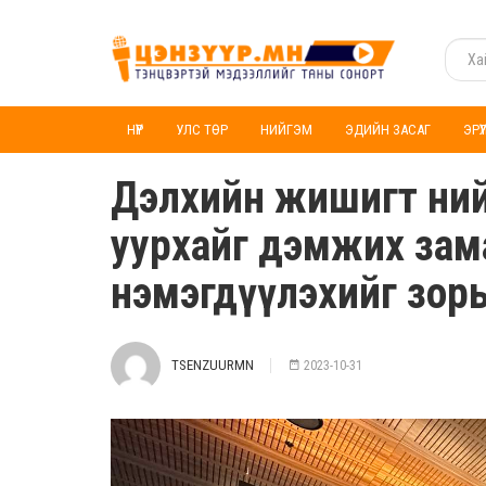
НҮҮР
УЛС ТӨР
НИЙГЭМ
ЭДИЙН ЗАСАГ
ЭРҮ
Дэлхийн жишигт ний
уурхайг дэмжих замаа
нэмэгдүүлэхийг зор
TSENZUURMN
2023-10-31