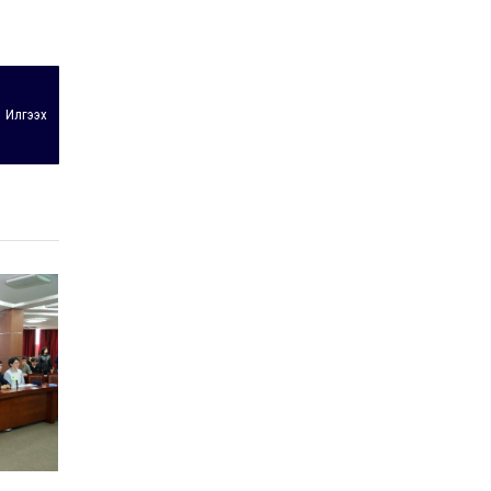
Байнгын хорооны дарга
М.Мандхай Цөлжилттэй
тэмцэх тухай НҮБ-ын
конвенцын талуудын 17
дугаар бага хурал
2026-07-20
(СОР17)-ын бэлтгэл
Илгээх
ажлын явцтай танилцлаа