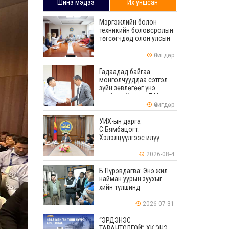
Шинэ мэдээ
Их уншсан
Мэргэжлийн болон
техникийн боловсролын
төгсөгчдөд олон улсын
хэмжээнд хүлээн
зөвшөөрөгдөх ур
Өчигдөр
чадваруудыг олгоно
Гадаадад байгаа
монголчууддаа сэтгэл
зүйн зөвлөгөөг үнэ
төлбөргүй өгдөг Т.Мөнх-
Эрдэнийг Боловсролын
Өчигдөр
тэргүүний ажилтнаар
шагналаа
УИХ-ын дарга
С.Бямбацогт:
Хэлэлцүүлгээс илүү
хэрэгжилт, амлалтаас
илүү бодит үр дүн чухал
2026-08-4
Б.Пүрэвдагва: Энэ жил
найман уурын зуухыг
хийн түлшинд
шилжүүлэхээр ажиллаж
байна
2026-07-31
“ЭРДЭНЭС
ТАВАНТОЛГОЙ” ХК ЭНЭ