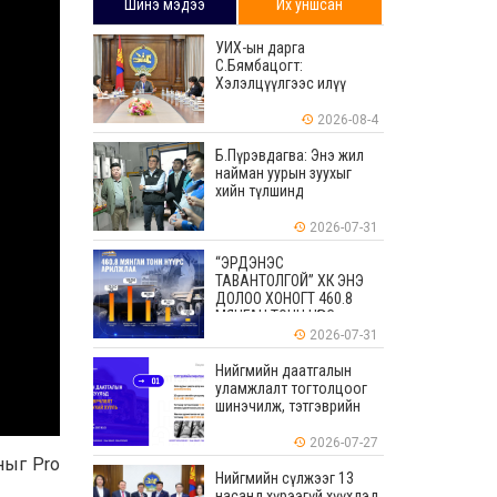
Шинэ мэдээ
Их уншсан
УИХ-ын дарга
С.Бямбацогт:
Хэлэлцүүлгээс илүү
хэрэгжилт, амлалтаас
илүү бодит үр дүн чухал
2026-08-4
Б.Пүрэвдагва: Энэ жил
найман уурын зуухыг
хийн түлшинд
шилжүүлэхээр ажиллаж
байна
2026-07-31
“ЭРДЭНЭС
ТАВАНТОЛГОЙ” ХК ЭНЭ
ДОЛОО ХОНОГТ 460.8
МЯНГАН ТОНН НҮҮРС
АРИЛЖЛАА
2026-07-31
Нийгмийн даатгалын
уламжлалт тогтолцоог
шинэчилж, тэтгэврийн
мөнгөн хуримтлалын
ашиглагдаагүй
2026-07-27
үлдэгдлийг өвлүүлэх
ныг Pro
боломжтой боллоо
Нийгмийн сүлжээг 13
насанд хүрээгүй хүүхдэд