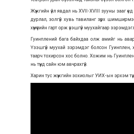
Жүжгийн үйл явдал нь XVII-XVIII зууны зааг ү
дурлал, золгүй хувь тавиланг зүрх шимширмэ
хүмүүсийн гарт орж үзэшгүй муухайгаар зэрэмдэг
Гуинплений бага байхдаа олж амийг нь ава
Үзэшгүй муухай зэрэмдэг болсон Гуинплен, хо
таарч тохирсон хос болно. Хожим нь Гуинпле
нь түүнд сайн юм авчрахгүй.
Харин тус жүжгийн зохиолыг УИХ-ын эрхэм тү