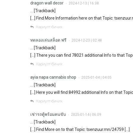
dragon wall decor
2024-12-13 | 16:38
•
… [Trackback]
[…] Find More Information here on that Topic: tsenzuur
Хариулт бичих
ทดลองเล่นสล็อต ฟรี
2024-12-23 | 02:48
•
… [Trackback]
[…] There you can find 78021 additional Info to that To
Хариулт бичих
ayia napa cannabis shop
2025-01-04 | 04:05
•
… [Trackback]
[…] Here you will find 84992 additional Info on that Top
Хариулт бичих
เช่ารถตู้พร้อมคนขับ
2025-01-14 | 06:09
•
… [Trackback]
[…] Find More on to that Topic: tsenzuur.mn/24759 […]