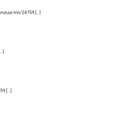
tsenzuur.mn/24759 […]
…]
59 […]