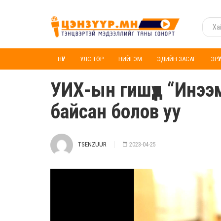
НҮҮР
УЛС ТӨР
НИЙГЭМ
ЭДИЙН ЗАСАГ
ЭРҮ
УИХ-ын гишүүд “Инээ
байсан болов уу
TSENZUUR
2023-04-25