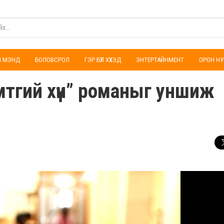
ҮЛ МЭНД
БОЛОВСРОЛ
ГЭР БҮЛ ХҮҮХЭД
ЭНТЕРТАЙНМЕНТ
ОРОН НУ
мтгий хүн” романыг уншиж