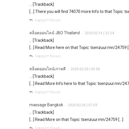
… [Trackback]
[…] There you will find 74070 more Info to that Topic: 
Хариулт бичих
สล็อตออนไลน์ JBO Thailand
2025-02-16 | 23:24
•
… [Trackback]
[…] Read More here on that Topic: tsenzuur.mn/24759 [
Хариулт бичих
สล็อตออนไลน์เกาหลี
2025-02-20 | 05:58
•
… [Trackback]
[…] Read More Info here to that Topic: tsenzuur.mn/247
Хариулт бичих
massage Bangkok
2025-02-26 | 07:03
•
… [Trackback]
[…] Read More on that Topic: tsenzuur.mn/24759 […]
Хариулт бичих