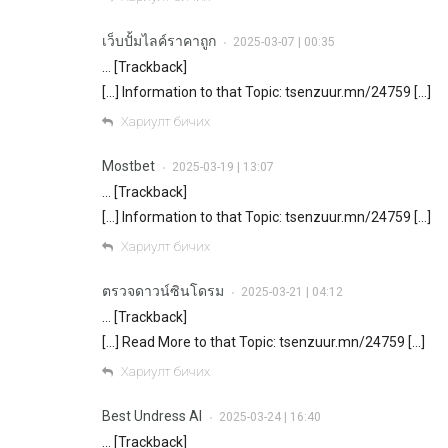
เว็บปั้มไลค์ราคาถูก
2025-03-07 | 00:35
•
… [Trackback]
[…] Information to that Topic: tsenzuur.mn/24759 […]
Хариулт бичих
Mostbet
2025-03-19 | 13:07
•
… [Trackback]
[…] Information to that Topic: tsenzuur.mn/24759 […]
Хариулт бичих
ตรวจดาวน์ซินโดรม
2025-03-21 | 04:12
•
… [Trackback]
[…] Read More to that Topic: tsenzuur.mn/24759 […]
Хариулт бичих
Best Undress AI
2025-03-24 | 16:40
•
… [Trackback]