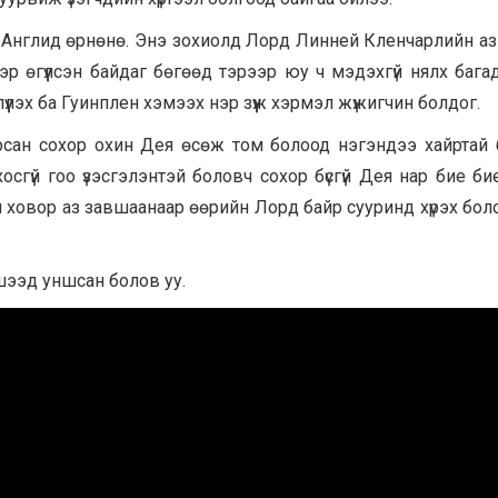
ед Англид өрнөнө. Энэ зохиолд Лорд Линней Кленчарлийн азг
эр өгүүлсэн байдаг бөгөөд тэрээр юу ч мэдэхгүй нялх бага
лүүлэх ба Гуинплен хэмээх нэр зүүж хэрмэл жүжигчин болдог.
рсан сохор охин Дея өсөж том болоод нэгэндээ хайртай 
сгүй гоо үзэсгэлэнтэй боловч сохор бүсгүй Дея нар бие би
н ховор аз завшаанаар өөрийн Лорд байр сууринд хүрэх бол
шээд уншсан болов уу.