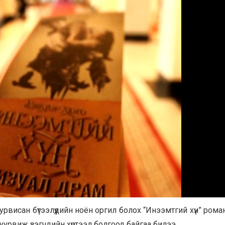
висан бүтээлүүдийн ноён оргил болох “Инээмтгий хүн” рома
уурвиж үзэгчдийн хүртээл болгоод байгаа билээ.