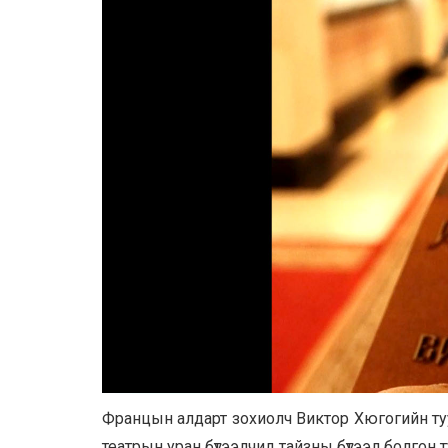
Францын алдарт зохиолч Виктор Хюгогийн туур
театрын уран бүтээлчид тайзны бүтээл болгон т