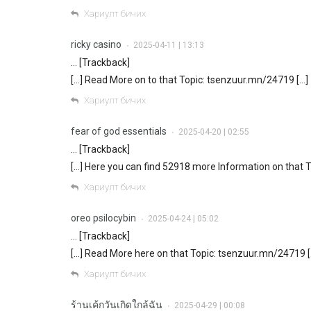
Хариулт бичих
ricky casino
2025-04-11 | 13:13
•
… [Trackback]
[…] Read More on to that Topic: tsenzuur.mn/24719 […]
Хариулт бичих
fear of god essentials
2025-04-20 | 02:55
•
… [Trackback]
[…] Here you can find 52918 more Information on that 
Хариулт бичих
oreo psilocybin
2025-04-24 | 05:02
•
… [Trackback]
[…] Read More here on that Topic: tsenzuur.mn/24719 [
Хариулт бичих
ร้านเค้กวันเกิดใกล้ฉัน
2025-04-29 | 00:08
•