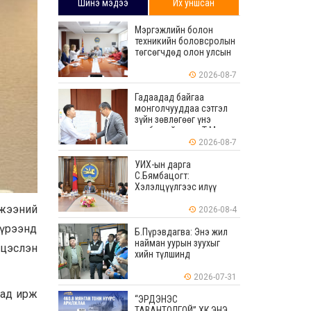
Шинэ мэдээ
Их уншсан
Мэргэжлийн болон
техникийн боловсролын
төгсөгчдөд олон улсын
хэмжээнд хүлээн
зөвшөөрөгдөх ур
2026-08-7
чадваруудыг олгоно
Гадаадад байгаа
монголчууддаа сэтгэл
зүйн зөвлөгөөг үнэ
төлбөргүй өгдөг Т.Мөнх-
Эрдэнийг Боловсролын
2026-08-7
тэргүүний ажилтнаар
шагналаа
УИХ-ын дарга
С.Бямбацогт:
Хэлэлцүүлгээс илүү
хэрэгжилт, амлалтаас
мжээний
илүү бодит үр дүн чухал
2026-08-4
хүрээнд
Б.Пүрэвдагва: Энэ жил
найман уурын зуухыг
цэслэн
хийн түлшинд
шилжүүлэхээр ажиллаж
байна
2026-07-31
сад ирж
“ЭРДЭНЭС
ТАВАНТОЛГОЙ” ХК ЭНЭ