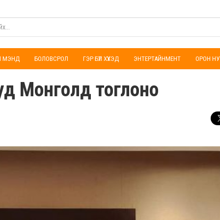
ҮЛ МЭНД
БОЛОВСРОЛ
ГЭР БҮЛ ХҮҮХЭД
ЭНТЕРТАЙНМЕНТ
ОРОН НУ
д Монголд тоглоно