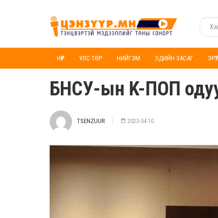
НҮҮР
УЛС ТӨР
НИЙГЭМ
ЭДИЙН ЗАСАГ
ЭРҮ
БНСУ-ын K-ПОП одуу
TSENZUUR
2023-04-10