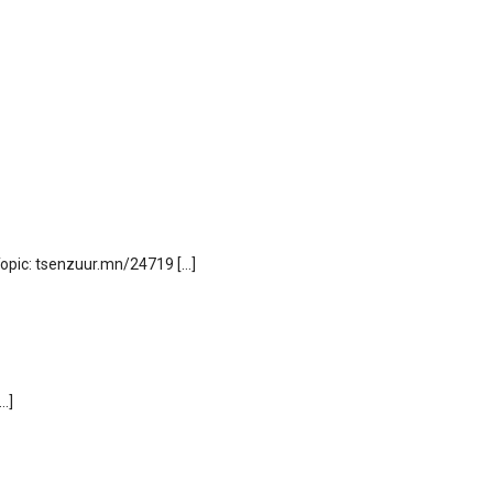
Topic: tsenzuur.mn/24719 […]
…]