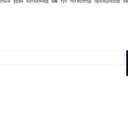
попын уран бүтээлчид мөн тус тоглолтод оролцохоор х