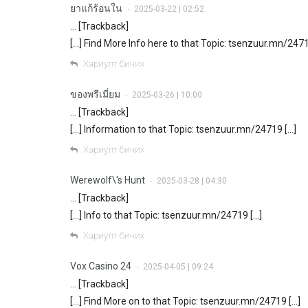
ยาแก้ร้อนใน
2025-03-22 | 02:52
•
… [Trackback]
[…] Find More Info here to that Topic: tsenzuur.mn/2471
Хариулт бичих
ของพรีเมี่ยม
2025-03-26 | 10:00
•
… [Trackback]
[…] Information to that Topic: tsenzuur.mn/24719 […]
Хариулт бичих
Werewolf\'s Hunt
2025-03-28 | 04:30
•
… [Trackback]
[…] Info to that Topic: tsenzuur.mn/24719 […]
Хариулт бичих
Vox Casino 24
2025-04-05 | 09:24
•
… [Trackback]
[…] Find More on to that Topic: tsenzuur.mn/24719 […]