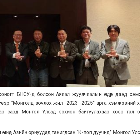
 хоногт БНСУ-д болсон Аялал жуулчлалын өндөр дээд хэ
 үеэр “Монголд зочлох жил -2023 -2025” арга хэмжээний 
ар сард Монгол Улсад зохион байгуулахаар хоёр тал э
н өмнөд Азийн орнуудад танигдсан “К-поп дуучид” Монгол Ул