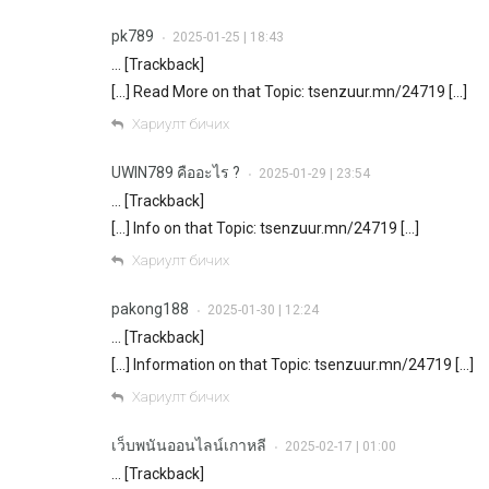
pk789
2025-01-25 | 18:43
•
… [Trackback]
[…] Read More on that Topic: tsenzuur.mn/24719 […]
Хариулт бичих
UWIN789 คืออะไร ?
2025-01-29 | 23:54
•
… [Trackback]
[…] Info on that Topic: tsenzuur.mn/24719 […]
Хариулт бичих
pakong188
2025-01-30 | 12:24
•
… [Trackback]
[…] Information on that Topic: tsenzuur.mn/24719 […]
Хариулт бичих
เว็บพนันออนไลน์เกาหลี
2025-02-17 | 01:00
•
… [Trackback]