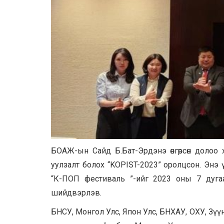
БОАЖ-ын Сайд Б.Бат-Эрдэнэ өнгөрсөн долоо
уулзалт болох “KOPIST-2023” оролцсон. Энэ
“К-ПОП фестиваль ”-ийг 2023 оны 7 дуга
шийдвэрлэв.
БНСУ, Монгол Улс, Япон Улс, БНХАУ, ОХУ, Зүү