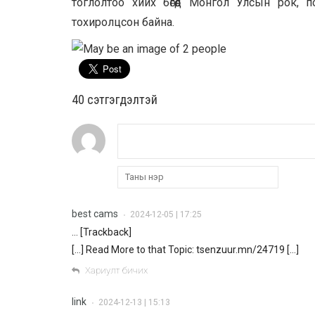
тоглолтоо хийх бөгөөд Монгол Улсын рок, 
тохиролцсон байна.
40 cэтгэгдэлтэй
best cams
2024-12-05 | 17:25
•
… [Trackback]
[…] Read More to that Topic: tsenzuur.mn/24719 […]
Хариулт бичих
link
2024-12-13 | 15:13
•