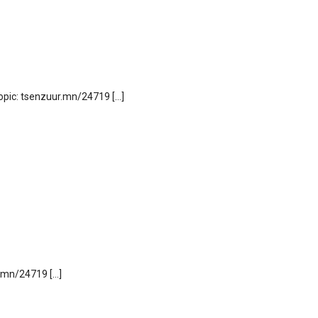
Topic: tsenzuur.mn/24719 […]
r.mn/24719 […]