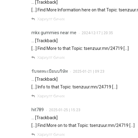
… [Trackback]
[…] Find More Information here on that Topic: tsenzuur
Хариулт бичих
mkx gummies near me
2024-12-17 | 20:35
•
… [Trackback]
[…] Find More to that Topic: tsenzuur.mn/24719 […]
Хариулт бичих
รับจดทะเบียนบริษัท
2025-01-21 | 09:23
•
… [Trackback]
[…] Info to that Topic: tsenzuur.mn/24719 […]
Хариулт бичих
hit789
2025-01-25 | 15:23
•
… [Trackback]
[…] Find More on to that Topic: tsenzuur.mn/24719 […]
Хариулт бичих