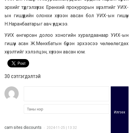
эрхийг түдгэлзүүлэх Ерөнхий прокурорын хүсэлтийг УИХ-
ын гишүүдийн олонхи хүлээн авсан бол УИХ-ын гишүүн
Н.Наранбаатарыг авч үлджээ.
УИХ өнгөрсөн долоо хоногийн хуралдаанаар УИХ-ын
гишүүн асан Ж.Мөнхбатын бүрэн эрхээсээ чөлөөлөгдөх
хүсэлтийг хэлэлцэн, хүлээн авсан юм.
30 cэтгэгдэлтэй
Илгээх
cam sites discounts
2024-11-25 | 13:32
•