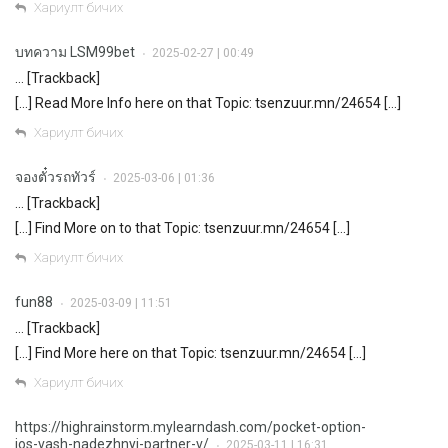
Хариулт бичих
บทความ LSM99bet
2025-02-27 | 00:49
•
… [Trackback]
[…] Read More Info here on that Topic: tsenzuur.mn/24654 […]
Хариулт бичих
จองตั๋วรถทัวร์
2025-03-06 | 01:36
•
… [Trackback]
[…] Find More on to that Topic: tsenzuur.mn/24654 […]
Хариулт бичих
fun88
2025-03-09 | 11:51
•
… [Trackback]
[…] Find More here on that Topic: tsenzuur.mn/24654 […]
Хариулт бичих
https://highrainstorm.mylearndash.com/pocket-option-
ios-vash-nadezhnyj-partner-v/
2025-03-11 | 16:31
•