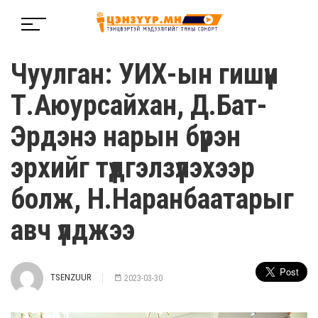
Чуулган: УИХ-ын гишүүн
Т.Аюурсайхан, Д.Бат-
Эрдэнэ нарын бүрэн
эрхийг түдгэлзүүлэхээр
болж, Н.Наранбаатарыг
авч үлджээ
TSENZUUR
2023-03-30