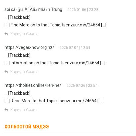
soi cáº§u lÃ´ Äá» miá»n Trung
2026-01-06 | 23:28
•
… [Trackback]
[…] Find More on to that Topic: tsenzuur.mn/24654 […]
Хариулт бичих
https://vegas-now.org.nz/
2026-07-04 | 12:51
•
… [Trackback]
[…] Information on that Topic: tsenzuur.mn/24654 […]
Хариулт бичих
https://thoitiet.online/lien-he/
2026-07-26 | 22:54
•
… [Trackback]
[…] Read More to that Topic: tsenzuur.mn/24654 […]
Хариулт бичих
ХОЛБООТОЙ МЭДЭЭ