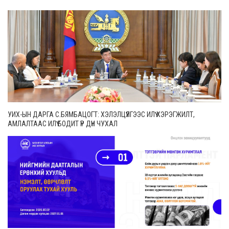
УИХ-ЫН ДАРГА С.БЯМБАЦОГТ: ХЭЛЭЛЦҮҮЛГЭЭС ИЛҮҮ ХЭРЭГЖИЛТ,
АМЛАЛТААС ИЛҮҮ БОДИТ ҮР ДҮН ЧУХАЛ