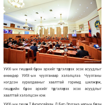
УИХ-ын гишүүний бүрэн эрхийг түдгэлзүүлэх эсэх асуудлыг
өнөөдөр УИХ-ын чуулганаар хэлэлцлээ. Чуулганы
нэгдсэн хуралдааныг хаалттай горимд шилжүүлж,
гишүүдийн бүрэн эрхийг түдгэлзүүлэх эсэх асуудлыг
хаалттай хэлэлцсэн юм.
УИХ-ын гишүүн Т.Аюурсайхан, Д.Бат-Эрдэнэ нарын бүрэн