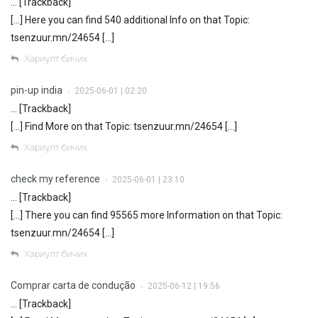
… [Trackback]
[…] Here you can find 540 additional Info on that Topic:
tsenzuur.mn/24654 […]
Хариулт бичих
pin-up india
2025-06-01 | 02:20
•
… [Trackback]
[…] Find More on that Topic: tsenzuur.mn/24654 […]
Хариулт бичих
check my reference
2025-06-01 | 23:10
•
… [Trackback]
[…] There you can find 95565 more Information on that Topic:
tsenzuur.mn/24654 […]
Хариулт бичих
Comprar carta de condução
2025-06-12 | 19:56
•
… [Trackback]