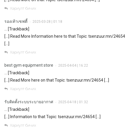
Хариулт бичих
รองเท้าเซฟตี้
2025-03-28 | 01:18
•
… [Trackback]
[…] Read More Information here to that Topic: tsenzuur.mn/24654
[…]
Хариулт бичих
best gym equipment store
2025-04-04 | 16:22
•
… [Trackback]
[…] Read More here on that Topic: tsenzuur.mn/24654 […]
Хариулт бичих
รับติดตั้งระบบระบายอากาศ
2025-04-18 | 01:32
•
… [Trackback]
[…] Information to that Topic: tsenzuur.mn/24654 […]
Хариулт бичих