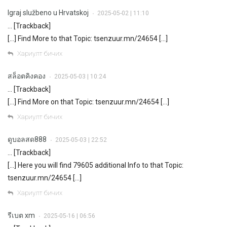
Igraj službeno u Hrvatskoj
2025-05-02 | 11:10
•
… [Trackback]
[…] Find More to that Topic: tsenzuur.mn/24654 […]
Хариулт бичих
สล็อตคิงคอง
2025-05-03 | 10:24
•
… [Trackback]
[…] Find More on that Topic: tsenzuur.mn/24654 […]
Хариулт бичих
ดูบอลสด888
2025-05-03 | 22:52
•
… [Trackback]
[…] Here you will find 79605 additional Info to that Topic:
tsenzuur.mn/24654 […]
Хариулт бичих
รีเบต xm
2025-05-16 | 06:56
•