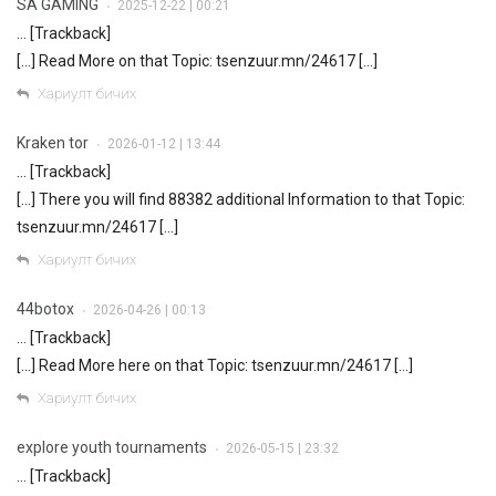
SA GAMING
2025-12-22 | 00:21
•
… [Trackback]
[…] Read More on that Topic: tsenzuur.mn/24617 […]
Хариулт бичих
Kraken tor
2026-01-12 | 13:44
•
… [Trackback]
[…] There you will find 88382 additional Information to that Topic:
tsenzuur.mn/24617 […]
Хариулт бичих
44botox
2026-04-26 | 00:13
•
… [Trackback]
[…] Read More here on that Topic: tsenzuur.mn/24617 […]
Хариулт бичих
explore youth tournaments
2026-05-15 | 23:32
•
… [Trackback]