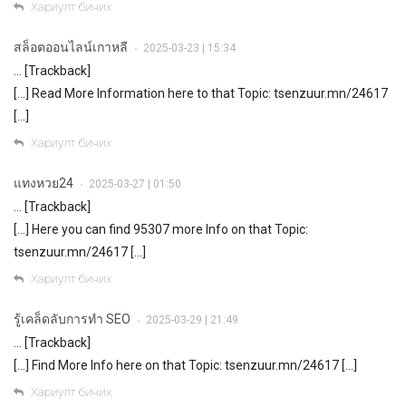
Хариулт бичих
สล็อตออนไลน์เกาหลี
2025-03-23 | 15:34
•
… [Trackback]
[…] Read More Information here to that Topic: tsenzuur.mn/24617
[…]
Хариулт бичих
แทงหวย24
2025-03-27 | 01:50
•
… [Trackback]
[…] Here you can find 95307 more Info on that Topic:
tsenzuur.mn/24617 […]
Хариулт бичих
รู้เคล็ดลับการทำ SEO
2025-03-29 | 21:49
•
… [Trackback]
[…] Find More Info here on that Topic: tsenzuur.mn/24617 […]
Хариулт бичих