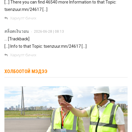
[…] There you can find 46540 more Information to that Topic:
tsenzuur.mn/24617 […]
Хариулт бичих
สล็อตเงินวอน
2026-06-28 | 08:13
•
… [Trackback]
[…] Info to that Topic: tsenzuur.mn/24617 […]
Хариулт бичих
ХОЛБООТОЙ МЭДЭЭ