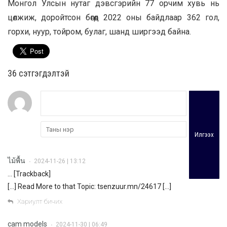
Монгол Улсын нутаг дэвсгэрийн 77 орчим хувь нь
цөлжиж, доройтсон бөгөөд 2022 оны байдлаар 362 гол,
горхи, нуур, тойром, булаг, шанд ширгээд байна.
36 cэтгэгдэлтэй
Илгээх
ไม้พื้น
2024-11-26 | 13:12
•
… [Trackback]
[…] Read More to that Topic: tsenzuur.mn/24617 […]
Хариулт бичих
cam models
2024-11-30 | 06:49
•