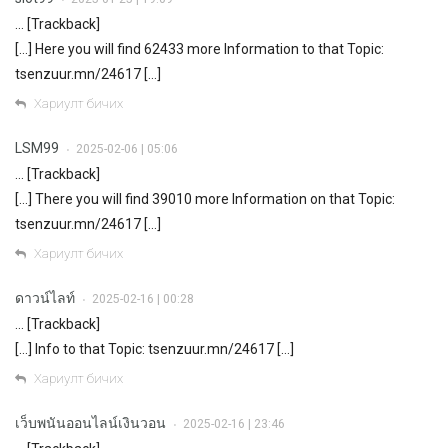
•
… [Trackback]
[…] Here you will find 62433 more Information to that Topic:
tsenzuur.mn/24617 […]
Хариулт бичих
LSM99
2025-02-06 | 05:06
•
… [Trackback]
[…] There you will find 39010 more Information on that Topic:
tsenzuur.mn/24617 […]
Хариулт бичих
ดาวน์ไลท์
2025-02-16 | 00:28
•
… [Trackback]
[…] Info to that Topic: tsenzuur.mn/24617 […]
Хариулт бичих
เว็บพนันออนไลน์เงินวอน
2025-02-16 | 23:46
•