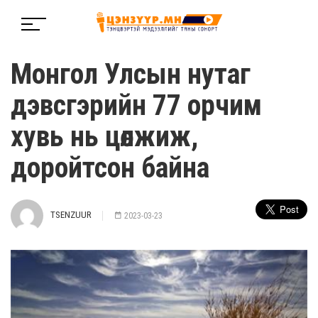
Монгол Улсын нутаг
дэвсгэрийн 77 орчим
хувь нь цөлжиж,
доройтсон байна
TSENZUUR
2023-03-23