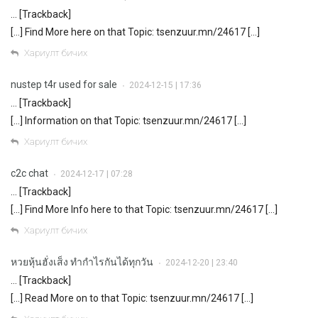
… [Trackback]
[…] Find More here on that Topic: tsenzuur.mn/24617 […]
Хариулт бичих
nustep t4r used for sale
2024-12-15 | 17:36
•
… [Trackback]
[…] Information on that Topic: tsenzuur.mn/24617 […]
Хариулт бичих
c2c chat
2024-12-17 | 07:28
•
… [Trackback]
[…] Find More Info here to that Topic: tsenzuur.mn/24617 […]
Хариулт бичих
หวยหุ้นฮั่งเส็ง ทำกำไรกันได้ทุกวัน
2024-12-20 | 23:40
•
… [Trackback]
[…] Read More on to that Topic: tsenzuur.mn/24617 […]