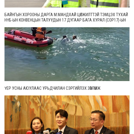
БАЙНГЫН ХОРООНЫ ДАРГА М.МАНДХАЙ ЦӨЛЖИЛТТЭЙ ТЭМЦЭХ ТУХАЙ
НҮБ-ЫН КОНВЕНЦЫН ТАЛУУДЫН 17 ДУГААР БАГА ХУРАЛ (СОР17)-ЫН
БЭЛТГЭЛ АЖЛЫН ЯВЦТАЙ ТАНИЛЦЛАА
ҮЕР УСНЫ АЮУЛААС УРЬДЧИЛАН СЭРГИЙЛЭХ ЗӨВЛӨМЖ