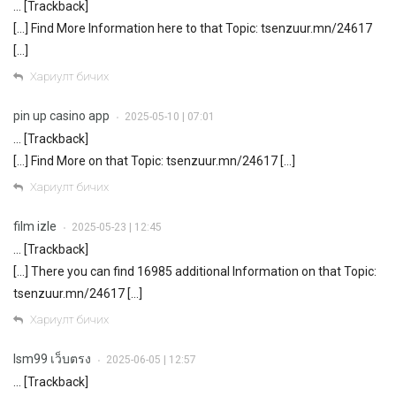
… [Trackback]
[…] Find More Information here to that Topic: tsenzuur.mn/24617
[…]
Хариулт бичих
pin up casino app
2025-05-10 | 07:01
•
… [Trackback]
[…] Find More on that Topic: tsenzuur.mn/24617 […]
Хариулт бичих
film izle
2025-05-23 | 12:45
•
… [Trackback]
[…] There you can find 16985 additional Information on that Topic:
tsenzuur.mn/24617 […]
Хариулт бичих
lsm99 เว็บตรง
2025-06-05 | 12:57
•
… [Trackback]