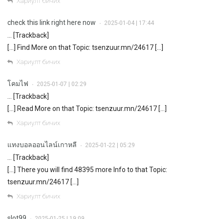
Хариулт бичих
check this link right here now
2025-01-04 | 17:44
•
… [Trackback]
[…] Find More on that Topic: tsenzuur.mn/24617 […]
Хариулт бичих
โคมไฟ
2025-01-07 | 02:29
•
… [Trackback]
[…] Read More on that Topic: tsenzuur.mn/24617 […]
Хариулт бичих
แทงบอลออนไลน์เกาหลี
2025-01-22 | 05:29
•
… [Trackback]
[…] There you will find 48395 more Info to that Topic:
tsenzuur.mn/24617 […]
Хариулт бичих
slot99
2025-01-25 | 19:09