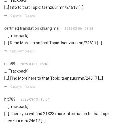
… [Trackback]
[…] Info to that Topic: tsenzuur.mn/24617 […]
Хариулт бичих
certified translation chiang mai
2025-03-06 | 23:58
•
… [Trackback]
[…] Read More on on that Topic: tsenzuur.mn/24617 […]
Хариулт бичих
usa89
2025-03-11 | 09:01
•
… [Trackback]
[…] Find More here to that Topic: tsenzuur.mn/24617 […]
Хариулт бичих
hit789
2025-03-13 | 15:04
•
… [Trackback]
[…] There you will find 21323 more Information to that Topic:
tsenzuur.mn/24617 […]