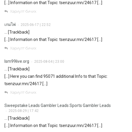
[…] Information on that Topic: tsenzuur.mn/24617 […]
Хариулт бичих
เกมไพ่
2025-06-17 | 22:52
•
… [Trackback]
[…] Information on that Topic: tsenzuur.mn/24617 […]
Хариулт бичих
lsm99live.org
2025-08-04 | 23:00
•
… [Trackback]
[…] Here you can find 95071 additional Info to that Topic:
tsenzuur.mn/24617 […]
Хариулт бичих
Sweepstake Leads Gambler Leads Sports Gambler Leads
2025-08-29 | 17:42
•
… [Trackback]
[…] Information on that Topic: tsenzuur.mn/24617 […]