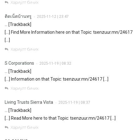
Хариулт бичих
ติดเน็ตบ้านทรู
2025-11-12 | 23:47
•
… [Trackback]
[…] Find More Information here on that Topic: tsenzuur.mn/24617
[…]
Хариулт бичих
S Corporations
2025-11-19 | 08:32
•
… [Trackback]
[…] Information on that Topic: tsenzuur.mn/24617 […]
Хариулт бичих
Living Trusts Sierra Vista
2025-11-19 | 08:37
•
… [Trackback]
[…] Read More here to that Topic: tsenzuur.mn/24617 […]
Хариулт бичих