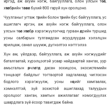
иргэд, аж ахуйн нэгж, байгууллага, олон улсын төсөл,
хөтөлбөрийн төлөөлөл бүхий 800 гаруй хүн оролцоно.
Чуулганыг угтаж төрийн болон төрийн бус байгууллага, ус
ашиглагч иргэн, аж ахуйн нэгж байгууллага, олон
улсын төсөл хөтөлбөр хэрэгжүүлэгчид гурван өдрийн туршид
усны салбарын тулгамдсан асуудлуудаа хэлэлцэн
ярилцаж, санал шүүмж, дүгнэлтээ нэгтгэлээ.
Хүн ам, үйлдвэр, байгууллага, аж ахуйн нэгжүүдийг
баталгаатай, хүрэлцээтэй усаар найдвартай хангах, уур
амьсгалын өөрчлөлтөд дасан зохицсон, экосистемийн
тэнцвэрт байдлыг тогтвортой хадгалахад чиглэсэн
бодлого хэрэгжүүлж, усны нөөцийг хамгаалах,
хэмнэлттэй, зүй зохистой ашиглахад талуудын
оролцоог ханган, хамтын ажиллагааг нэмэгдүүлэх
шаардлага зүй ёсоор тавигдаж байна.