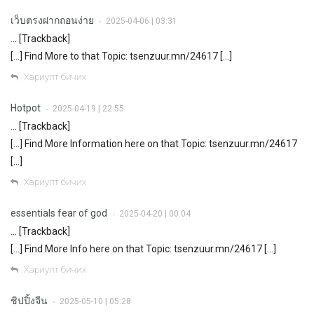
เว็บตรงฝากถอนง่าย
2025-04-06 | 03:31
•
… [Trackback]
[…] Find More to that Topic: tsenzuur.mn/24617 […]
Хариулт бичих
Hotpot
2025-04-19 | 22:55
•
… [Trackback]
[…] Find More Information here on that Topic: tsenzuur.mn/24617
[…]
Хариулт бичих
essentials fear of god
2025-04-20 | 00:04
•
… [Trackback]
[…] Find More Info here on that Topic: tsenzuur.mn/24617 […]
Хариулт бичих
ชิปปิ้งจีน
2025-05-10 | 05:28
•