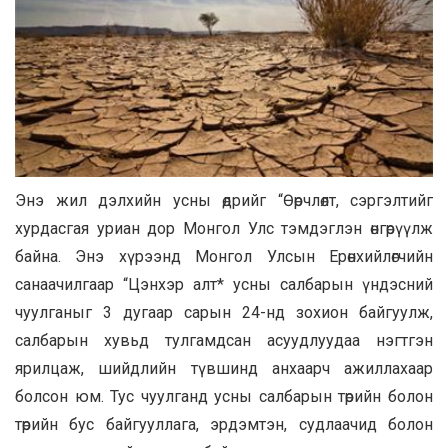
Энэ жил дэлхийн усны өдрийг “Өөрчлөлт, сэргэлтийг
хурдасгая уриан дор Монгол Улс тэмдэглэн өнгөрүүлж
байна. Энэ хүрээнд Монгол Улсын Ерөнхийлөгчийн
санаачилгаар “Цэнхэр алт* усны салбарын үндэсний
чуулганыг 3 дугаар сарын 24-нд зохион байгуулж,
салбарын хувьд тулгамдсан асуудлуудаа нэгтгэн
ярилцаж, шийдлийн түвшинд анхаарч ажиллахаар
болсон юм. Тус чуулганд усны салбарын төрийн болон
төрийн бус байгууллага, эрдэмтэн, судлаачид болон