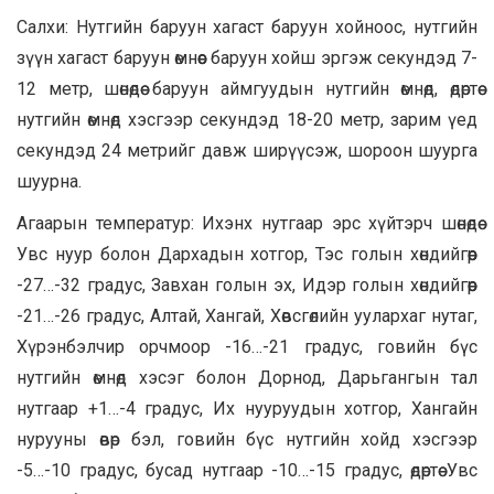
Салхи: Нутгийн баруун хагаст баруун хойноос, нутгийн
зүүн хагаст баруун өмнөөс баруун хойш эргэж секундэд 7-
12 метр, шөнөдөө баруун аймгуудын нутгийн өмнөд, өдөртөө
нутгийн өмнөд хэсгээр секундэд 18-20 метр, зарим үед
секундэд 24 метрийг давж ширүүсэж, шороон шуурга
шуурна.
Агаарын температур: Ихэнх нутгаар эрс хүйтэрч шөнөдөө
Увс нуур болон Дархадын хотгор, Тэс голын хөндийгөөр
-27…-32 градус, Завхан голын эх, Идэр голын хөндийгөөр
-21…-26 градус, Алтай, Хангай, Хөвсгөлийн уулархаг нутаг,
Хүрэнбэлчир орчмоор -16…-21 градус, говийн бүс
нутгийн өмнөд хэсэг болон Дорнод, Дарьгангын тал
нутгаар +1…-4 градус, Их нууруудын хотгор, Хангайн
нурууны өвөр бэл, говийн бүс нутгийн хойд хэсгээр
-5…-10 градус, бусад нутгаар -10…-15 градус, өдөртөө Увс