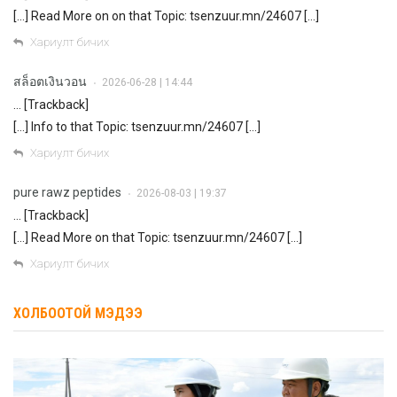
[…] Read More on on that Topic: tsenzuur.mn/24607 […]
Хариулт бичих
สล็อตเงินวอน
2026-06-28 | 14:44
•
… [Trackback]
[…] Info to that Topic: tsenzuur.mn/24607 […]
Хариулт бичих
pure rawz peptides
2026-08-03 | 19:37
•
… [Trackback]
[…] Read More on that Topic: tsenzuur.mn/24607 […]
Хариулт бичих
ХОЛБООТОЙ МЭДЭЭ