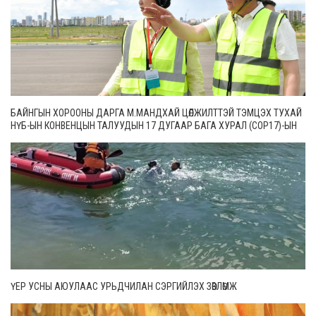
БАЙНГЫН ХОРООНЫ ДАРГА М.МАНДХАЙ ЦӨЛЖИЛТТЭЙ ТЭМЦЭХ ТУХАЙ
НҮБ-ЫН КОНВЕНЦЫН ТАЛУУДЫН 17 ДУГААР БАГА ХУРАЛ (СОР17)-ЫН
БЭЛТГЭЛ АЖЛЫН ЯВЦТАЙ ТАНИЛЦЛАА
ҮЕР УСНЫ АЮУЛААС УРЬДЧИЛАН СЭРГИЙЛЭХ ЗӨВЛӨМЖ