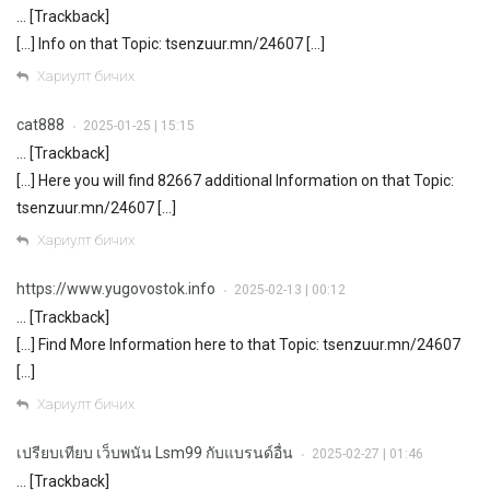
… [Trackback]
[…] Info on that Topic: tsenzuur.mn/24607 […]
Хариулт бичих
cat888
2025-01-25 | 15:15
•
… [Trackback]
[…] Here you will find 82667 additional Information on that Topic:
tsenzuur.mn/24607 […]
Хариулт бичих
https://www.yugovostok.info
2025-02-13 | 00:12
•
… [Trackback]
[…] Find More Information here to that Topic: tsenzuur.mn/24607
[…]
Хариулт бичих
เปรียบเทียบ เว็บพนัน Lsm99 กับแบรนด์อื่น
2025-02-27 | 01:46
•
… [Trackback]