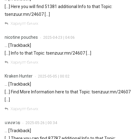
[…] Here you will find 51381 additional Info to that Topic:
tsenzuur.mn/24607 […]
Хариулт бичих
nicotine pouches
2025-04-23 | 04:06
•
… [Trackback]
[…] Info to that Topic: tsenzuur.mn/24607 […]
Хариулт бичих
Kraken Hunter
2025-05-05 | 00:02
•
… [Trackback]
[…] Find More Information here to that Topic: tsenzuur.mn/24607
[…]
Хариулт бичих
แทงหวย
2025-05-26 | 00:34
•
… [Trackback]
[…] There you can find 87787 additional Info to that Topic: