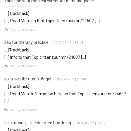
Tansition your medical career to US marketplace
2026-02-22 | 23:11
•
… [Trackback]
[…] Read More on that Topic: tsenzuur.mn/24607 […]
Хариулт бичих
seo for therapy practice
2026-03-06 | 23:18
•
… [Trackback]
[…] Info to that Topic: tsenzuur.mn/24607 […]
Хариулт бичих
sälja skrotbil utan krångel
2026-03-19 | 21:08
•
… [Trackback]
[…] Read More Information here on that Topic: tsenzuur.mn/24607
[…]
Хариулт бичих
bilskrotning Lilla Edet med hämtning
2026-03-27 | 12:17
•
… [Trackback]