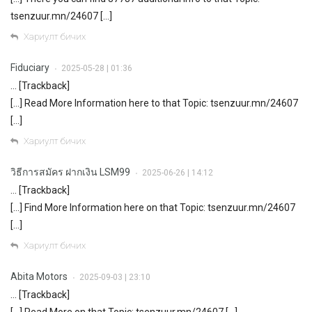
tsenzuur.mn/24607 […]
Хариулт бичих
Fiduciary
2025-05-28 | 01:36
•
… [Trackback]
[…] Read More Information here to that Topic: tsenzuur.mn/24607
[…]
Хариулт бичих
วิธีการสมัคร ฝากเงิน LSM99
2025-06-26 | 14:12
•
… [Trackback]
[…] Find More Information here on that Topic: tsenzuur.mn/24607
[…]
Хариулт бичих
Abita Motors
2025-09-03 | 23:10
•
… [Trackback]
[…] Read More on that Topic: tsenzuur.mn/24607 […]