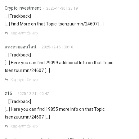
Crypto investment
2025-11-30 | 23:19
•
… [Trackback]
[…] Find More on that Topic: tsenzuur.mn/24607 […]
Хариулт бичих
แทงหวยออนไลน์
2025-12-15 | 00:16
•
… [Trackback]
[…] Here you can find 79099 additional Info on that Topic:
tsenzuur.mn/24607 […]
Хариулт бичих
z16
2025-12-21 | 00:47
•
… [Trackback]
[…] Here you can find 19855 more Info on that Topic:
tsenzuur.mn/24607 […]
Хариулт бичих