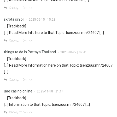
Хариулт бичих
skrota sin bil
2025-09-15 | 15:28
•
… [Trackback]
[…] Read More Info here to that Topic: tsenzuur.mn/24607 […]
Хариулт бичих
things to do in Pattaya Thailand
2025-10-27 | 09:41
•
… [Trackback]
[…] Read More Information here on that Topic: tsenzuur.mn/24607
[…]
Хариулт бичих
uae casino online
2025-11-18 | 21:14
•
… [Trackback]
[…] Information to that Topic: tsenzuur.mn/24607 […]
Хариулт бичих