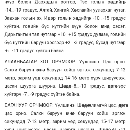
нуур болон Дархадын хотгор, Тэс голын хөндийгөөр
-14…-19 градус, Алтай, Хангай, Хөвсгөлийн уулархаг нутаг,
Завхан голын эх, Идэр голын хөндийгөөр -10…-15 градус
хүйтэн, говийн бүс нутгийн зүүн болон өмнөд хэсэг,
Дарьгангын тал нутгаар +10…+15 градус дулаан, говийн
бүс нутгийн баруун хэсгээр +2…-3 градус, бусад нутгаар
-6…-11 градус хүйтэн байна.
УЛААНБААТАР ХОТ ОРЧМООР: Үүлшинэ. Цас орно.
Салхи баруун өмнөөс баруун хойш эргэж секундэд 7-12
метр, зарим үед секундэд 14-16 метр хүрч ширүүсэж,
цасан шуурга шуурна. Шөнөдөө -8…-10 градус, өдөртөө эрс
хүйтэрч -7…-9 градус хүйтэн байна.
БАГАНУУР ОРЧМООР: Үүлшинэ. Шөнөдөө ялимгүй цас, өдөртөө
цас орно. Салхи баруун өмнөөс баруун хойш эргэж
секундэд 7-12 метр, зарим үед секундэд 15-17 метр
хүрч ширүүсэж, цасан шуурга шуурна. Шөнөдөө -9…-11