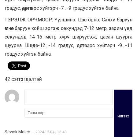
градус, өдөртөө эрс хүйтэрч -7…-9 градус хүйтэн байна.
ТЭРЭЛЖ ОРЧМООР: Үүлшинэ. Цас орно. Салхи баруун
өмнөөс баруун хойш эргэж секундэд 7-12 метр, зарим үед
секундэд 14-16 метр хүрч ширүүсэж, цасан шуурга
шуурна. Шөнөдөө -12…-14 градус, өдөртөө эрс хүйтэрч -9…-11
градус хүйтэн байна.
42 cэтгэгдэлтэй
Илгээх
Sevink Molen
2024-12-04 | 15:43
•