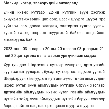
Малчид, иргэд, тээвэрчдийн анхааралд:
21-нд ихэнх нутгаар, 22-нд нутгийн зүүн хэсгээр
ахиухан хэмжээний цас орж, цасан шуурга шуурч, эрс
хүйтэрч, зам даваа хаагдаж, халтиргаа гулгаа үүсэж,
хүчтэй салхи, шороон шуургатай байхыг онцгойлон
анхааруулж байна.
2023 оны 03-р сарын 20-ны 20 цагаас 03-р сарын 21-
ний 20 цаг хүртэлх цаг агаарын урьдчилсан мэдээ:
Хур тунадас: Шөнөдөө ихэнх нутгаар үүлэрхэг, өдөртөө нутгийн
зүүн хагаст үүлэрхэг, бусад нутгаар солигдмол үүлтэй.
Шөнөдөө баруун аймгуудын нутгийн зүүн, төвийн аймгуудын
ихэнх нутаг, зүүн аймгуудын нутгийн баруун хэсгээр,
өдөртөө төвийн аймгуудын ихэнх нутаг, говийн аймгуудын
нутгийн хойд, зүүн аймгуудын нутгийн баруун хэсгээр
бороо, нойтон цас, цас орж, цасан шуурга шуурна.