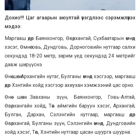
Дохио!!! Цаг агаарын аюултай үзэгдлээс сэрэмжлүүлэх
мэдээ:
Маргааш өдөр Баянхонгор, Өвөрхангай, Сүхбаатарын өмнөд
хэсэг, Өмнөговь, Дундговь, Дорноговийн нутгаар салхи
секундэд 18-20 метр, зарим үед секундэд 24 метрийг
давж ширүүснэ.
Өнөө шөнө Архангайн нутаг, Булганы өмнөд хэсгээр, маргааш
өдөр Хэнтийн хойд хэсгээр ахиухан хэмжээний цас орно.
Өнөө шөнө Завханы зүүн, Баянхонгор, Говь-Алтай,
Өвөрхангайн хойд, Төв аймгийн баруун хэсэг, Архангай,
Булган, Дархан, Сэлэнгийн нутгаар, маргааш өдөр
Өвөрхангай, Булганы зүүн, Сэлэнгийн өмнөд, Дундговийн
хойд хэсэг, Төв, Хэнтийн нутгаар цасан шуурга шуурна.