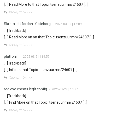
[…] Read More to that Topic: tsenzuur.mn/24607 […]
Хариулт бичих
Skrota sitt fordon i Göteborg
2025-03-02 | 16:09
•
… [Trackback]
[…] Read More on on that Topic: tsenzuur.mn/24607 […]
Хариулт бичих
platform
2025-03-21 | 19:57
•
… [Trackback]
[…] Info on that Topic: tsenzuur.mn/24607 […]
Хариулт бичих
red eye cheats legit config
2025-03-28 | 10:37
•
… [Trackback]
[…] Find More on that Topic: tsenzuur.mn/24607 […]
Хариулт бичих