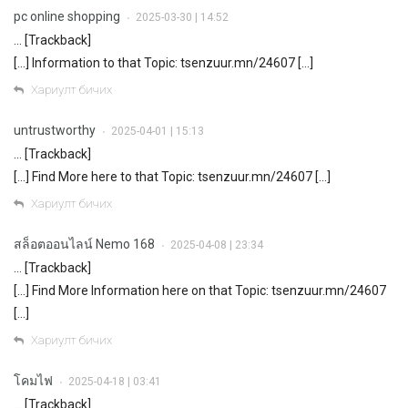
pc online shopping
2025-03-30 | 14:52
•
… [Trackback]
[…] Information to that Topic: tsenzuur.mn/24607 […]
Хариулт бичих
untrustworthy
2025-04-01 | 15:13
•
… [Trackback]
[…] Find More here to that Topic: tsenzuur.mn/24607 […]
Хариулт бичих
สล็อตออนไลน์ Nemo 168
2025-04-08 | 23:34
•
… [Trackback]
[…] Find More Information here on that Topic: tsenzuur.mn/24607
[…]
Хариулт бичих
โคมไฟ
2025-04-18 | 03:41
•
… [Trackback]