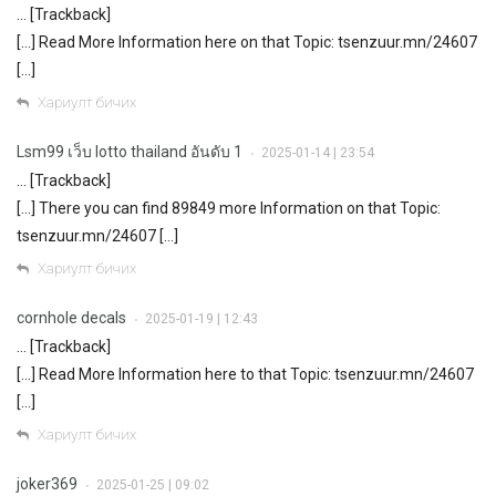
… [Trackback]
[…] Read More Information here on that Topic: tsenzuur.mn/24607
[…]
Хариулт бичих
Lsm99 เว็บ lotto thailand อันดับ 1
2025-01-14 | 23:54
•
… [Trackback]
[…] There you can find 89849 more Information on that Topic:
tsenzuur.mn/24607 […]
Хариулт бичих
cornhole decals
2025-01-19 | 12:43
•
… [Trackback]
[…] Read More Information here to that Topic: tsenzuur.mn/24607
[…]
Хариулт бичих
joker369
2025-01-25 | 09:02
•