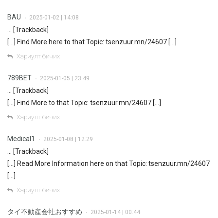
BAU
2025-01-02 | 14:08
•
… [Trackback]
[…] Find More here to that Topic: tsenzuur.mn/24607 […]
Хариулт бичих
789BET
2025-01-05 | 23:49
•
… [Trackback]
[…] Find More to that Topic: tsenzuur.mn/24607 […]
Хариулт бичих
Medical1
2025-01-08 | 12:29
•
… [Trackback]
[…] Read More Information here on that Topic: tsenzuur.mn/24607
[…]
Хариулт бичих
タイ不動産会社おすすめ
2025-01-14 | 00:44
•