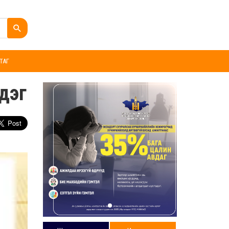
ТАГ
эдэг