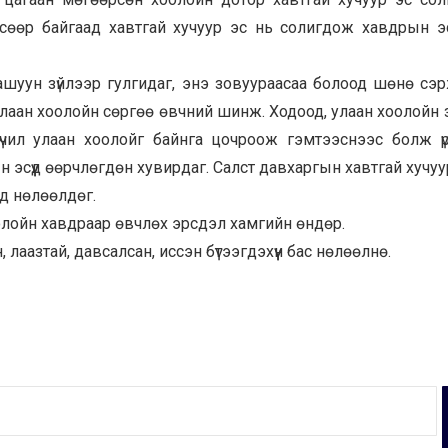
сөөр байгаад хавтгай хучуур эс нь солигдож хавдрын 
ашуун зүйлээр гулгидаг, энэ зовуураасаа болоод шөнө сэ
-улаан хоолойн сөргөө өвчний шинж. Ходоод, улаан хоолойн 
чил улаан хоолойг байнга цочроож гэмтээснээс болж ү
 эсүүд өөрчлөгдөн хувирдаг. Салст давхаргын хавтгай хучуу
д нөлөөлдөг.
хоолойн хавдраар өвчлөх эрсдэл хамгийн өндөр.
лаазтай, давсалсан, иссэн бүтээгдэхүүн бас нөлөөлнө.