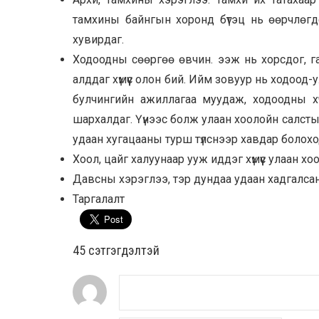
тамхины байнгын хоронд бүтэц нь өөрчлөгд
хувирдаг.
Ходоодны сөөргөө өвчин. ээж нь хорсдог, г
алддаг хүмүүс олон бий. Ийм зовуур нь ходоод
булчингийн ажиллагаа муудаж, ходоодны хү
шархалдаг. Үүнээс болж улаан хоолойн салстын
удаан хугацааны турш түлснээр хавдар болохо
Хоол, цайг халуунаар ууж иддэг хүмүүс улаан 
Давсны хэрэглээ, тэр дундаа удаан хадгалсан, 
Таргалалт
45 cэтгэгдэлтэй