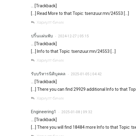
… [Trackback]
[…] Read More to that Topic: tsenzuur.mn/24553 […]
Хариулт бичих
ปริ้นแผ่นพับ
2024-12-27 | 05:15
•
… [Trackback]
[…] Info to that Topic: tsenzuur.mn/24553 […]
Хариулт бичих
รับบริหารนิติบุคคล
2025-01-05 | 04:42
•
… [Trackback]
[…] There you can find 29929 additional Info to that To
Хариулт бичих
Engineering1
2025-01-08 | 09:32
•
… [Trackback]
[…] There you will find 18484 more Info to that Topic: 