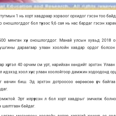
 тутмын 1 нь хорт хавдраар хорвоог орхидог гэсэн тоо байд
 оношлогддог бол түүнээс 9,6 сая нь нас бардаг гэсэн хара
00 мянган хүн оношлогддог. Манай улсын хувьд 2018 о
ү, уушгины дараагаар улаан хоолойн хавдар ордог болсон
ар хүртэл 40 орчим см урт, нарийхан хөндийт эрхтэн. Улаан
л идэхэд хоол хүнс улаан хоолойгоор дамжин ходоодонд ор
өвчин биш. Эд эрхтэн дотроосоо өөрөөсөө үүсч байгаа
даг.
омжтой. Эрт илрүүлсэн л бол хорт хавдрыг эмчилж болно
 шалтгаан байдаг.
 цагаан мөгөөрсөн хоолойн дотор хавтгай хучуур эс сол