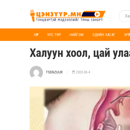
НҮҮР
УЛС ТӨР
НИЙГЭМ
ЭДИЙН ЗАСАГ
ЭРҮ
Халуун хоол, цай ула
TSENZUUR
2023-03-4