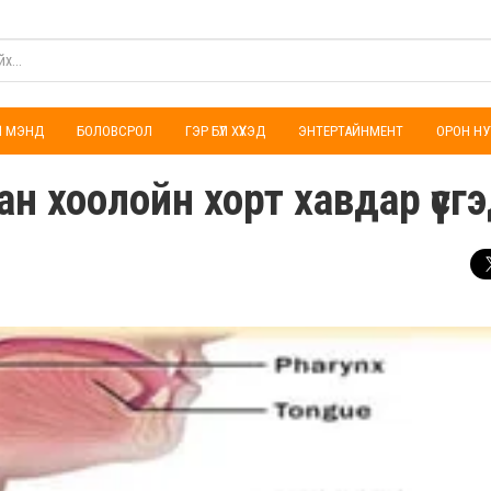
ҮЛ МЭНД
БОЛОВСРОЛ
ГЭР БҮЛ ХҮҮХЭД
ЭНТЕРТАЙНМЕНТ
ОРОН НУ
ан хоолойн хорт хавдар үүсг