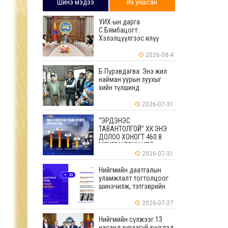
Шинэ мэдээ
Их уншсан
УИХ-ын дарга
С.Бямбацогт:
Хэлэлцүүлгээс илүү
хэрэгжилт, амлалтаас
илүү бодит үр дүн чухал
2026-08-4
Б.Пүрэвдагва: Энэ жил
найман уурын зуухыг
хийн түлшинд
шилжүүлэхээр ажиллаж
байна
2026-07-31
“ЭРДЭНЭС
ТАВАНТОЛГОЙ” ХК ЭНЭ
ДОЛОО ХОНОГТ 460.8
МЯНГАН ТОНН НҮҮРС
АРИЛЖЛАА
2026-07-31
Нийгмийн даатгалын
уламжлалт тогтолцоог
шинэчилж, тэтгэврийн
мөнгөн хуримтлалын
ашиглагдаагүй
2026-07-27
үлдэгдлийг өвлүүлэх
боломжтой боллоо
Нийгмийн сүлжээг 13
насанд хүрээгүй хүүхдэд