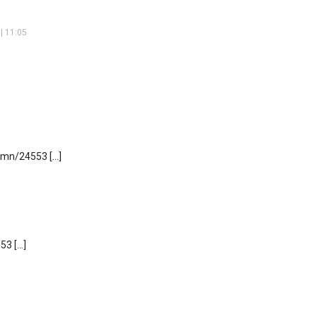
| 11:05
r.mn/24553 […]
53 […]