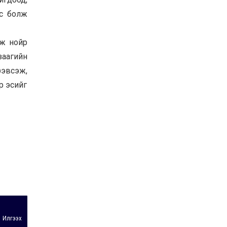
УИХ-ын дарга
эс болж
С.Бямбацогт ОУВС-гийн
ажлын хэсгийн
төлөөлөгчдийг хүлээн
рж нойр
авч уулзлаа
2026-06-23
заагийн
рэвсэж,
р эсийг
Илгээх