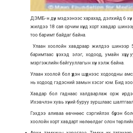
ДЭМБ-н дүн мэдээнээс харахад, дэлхийд 6 хүн
жилдээ 18 сая орчим хүнд хорт хавдар шинээр
тоо баримт байдаг байна.
Улаан хоолойн хавдраар жилдээ шинээр 5
баримтаас үзэхэд элэг, ходоод, умайн хүзү
мэргэжлийн байгууллагын хүн хэлж байна.
Улаан хоолой бол үүдэн шүднээс ходоодны амс
нь ходоод гэдэсний замын хэсэг юм. Бид хоо
Хавдар бол гаднаас халдварлаж орж ирдэг 
Ихэвчлэн хувь хүний буруу зуршлаас шалтгаал
Гэхдээ аливаа өвчнөөс сэргийлэх бүрэн бол
хоолойн хорт хавдарт нөлөөлдөг олон төрлийн
Архи, тамхины хэрэглээ. Тамхи их татахаар