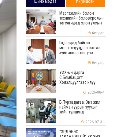
Шинэ мэдээ
Их уншсан
Мэргэжлийн болон
техникийн боловсролын
төгсөгчдөд олон улсын
хэмжээнд хүлээн
зөвшөөрөгдөх ур
Өчигдөр
чадваруудыг олгоно
Гадаадад байгаа
монголчууддаа сэтгэл
зүйн зөвлөгөөг үнэ
төлбөргүй өгдөг Т.Мөнх-
Эрдэнийг Боловсролын
Өчигдөр
тэргүүний ажилтнаар
шагналаа
УИХ-ын дарга
С.Бямбацогт:
Хэлэлцүүлгээс илүү
хэрэгжилт, амлалтаас
илүү бодит үр дүн чухал
2026-08-4
Б.Пүрэвдагва: Энэ жил
найман уурын зуухыг
хийн түлшинд
шилжүүлэхээр ажиллаж
байна
2026-07-31
“ЭРДЭНЭС
ТАВАНТОЛГОЙ” ХК ЭНЭ