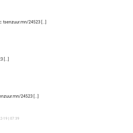
ic: tsenzuur.mn/24523 […]
3 […]
tsenzuur.mn/24523 […]
2-19 | 07:39