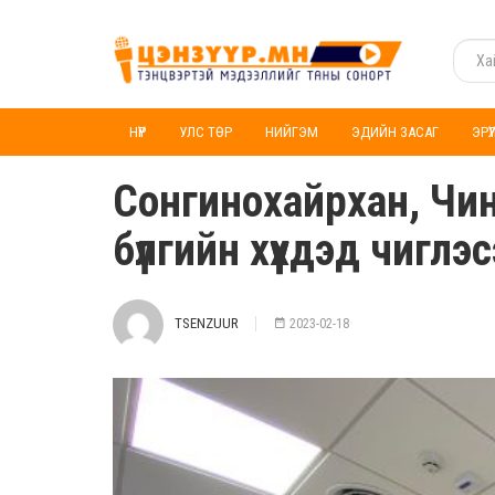
НҮҮР
УЛС ТӨР
НИЙГЭМ
ЭДИЙН ЗАСАГ
ЭРҮ
Сонгинохайрхан, Чин
бүлгийн хүүхдэд чигл
TSENZUUR
2023-02-18