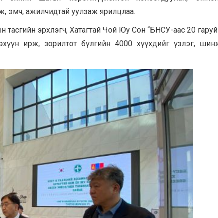
ж, эмч, ажилчидтай уулзаж ярилцлаа.
 тасгийн эрхлэгч, Хатагтай Чой Юу Сон “БНСУ-аас 20 гаруй
хүүн ирж, зорилтот бүлгийн 4000 хүүхдийг үзлэг, шин