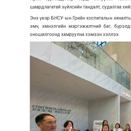
шаардлагатай зүйлсийн тандалт, судалгаа хий
Энэ үеэр БНСУ-ын Грийн хоспиталын хяналтын
эмч, эмнэлгийн мэргэжилтний баг, бүрэлдэ
оношилгоонд хамруулна хэмээн хэллээ.