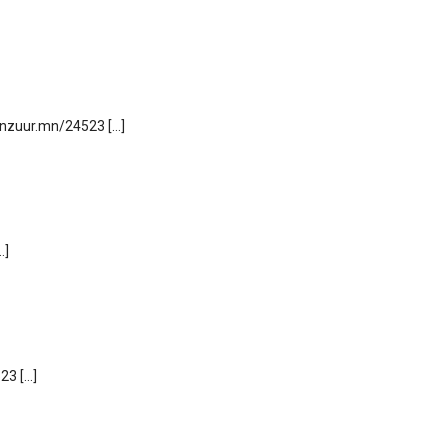
senzuur.mn/24523 […]
…]
23 […]