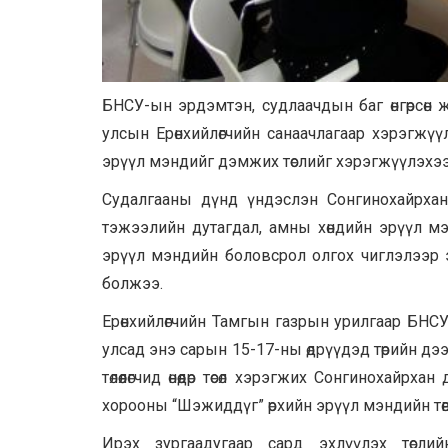
БНСУ-ын эрдэмтэн, судлаачдын баг өнгөрсөн
улсын Ерөнхийлөгчийн санаачлагаар хэрэгжүү
эрүүл мэндийг дэмжих төслийг хэрэгжүүлэхэ
Судалгааны дүнд үндэслэн Сонгинохайрхан
тэжээлийн дутагдал, амны хөндийн эрүүл м
эрүүл мэндийн боловсрол олгох чиглэлээр 
болжээ.
Ерөнхийлөгчийн Тамгын газрын урилгаар БНС
улсад энэ сарын 15-17-ны өдрүүдэд төрийн д
төлөөлөгчид өнөөдөр төсөл хэрэгжих Сонгиноха
хорооны “Шэжиддүг” өрхийн эрүүл мэндийн тө
Ирэх зургаадугаар сард эхлүүлэх төсли