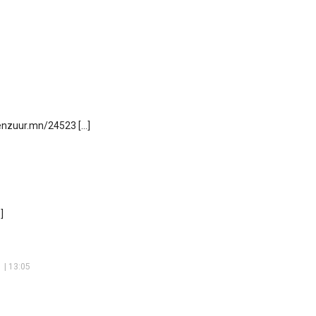
senzuur.mn/24523 […]
]
 | 13:05