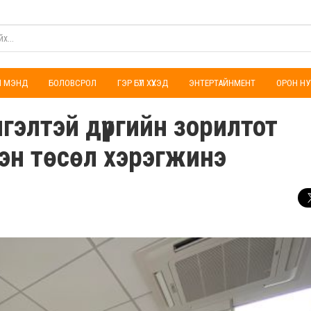
ҮЛ МЭНД
БОЛОВСРОЛ
ГЭР БҮЛ ХҮҮХЭД
ЭНТЕРТАЙНМЕНТ
ОРОН НУ
гэлтэй дүүргийн зорилтот
эсэн төсөл хэрэгжинэ