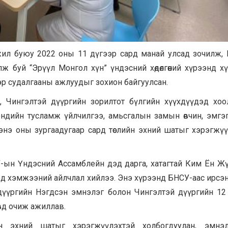
 жил буюу 2022 оны 11 дүгээр сард манай улсад зочилж,
лж буй “Эрүүл Монгол хүн” үндэсний хөдөлгөөний хүрээнд х
эр судалгааны ажлуудыг зохион байгуулсан.
, Чингэлтэй дүүргийн зорилтот бүлгийн хүүхдүүдэд хо
эндийн тусламж үйлчилгээ, амьсгалын замын өвчин, эмгэ
энэ оны зургаадугаар сард төслийн эхний шатыг хэрэгжү
У-ын Үндэсний Ассамблейн дэд дарга, хатагтай Ким Ён Ж
ээд хэмжээний айлчлал хийлээ. Энэ хүрээнд БНСУ-аас ирсэн
йрхан дүүргийн Нэгдсэн эмнэлэг болон Чингэлтэй дүүргийн 12
вд очиж ажиллав.
йн эхний шатыг хэрэгжүүлэхтэй холбогдуулан, эмнэл