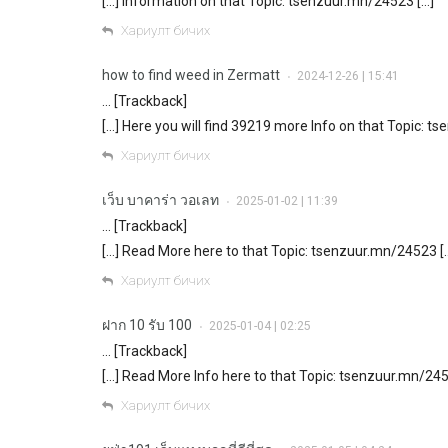
[…] Information on that Topic: tsenzuur.mn/24523 […]
Хариулт бичих
how to find weed in Zermatt
2024-12-26 | 15:41
•
… [Trackback]
[…] Here you will find 39219 more Info on that Topic: t
Хариулт бичих
เว็บ บาคาร่า วอเลท
2025-01-02 | 11:39
•
… [Trackback]
[…] Read More here to that Topic: tsenzuur.mn/24523 [
Хариулт бичих
ฝาก 10 รับ 100
2025-01-04 | 02:25
•
… [Trackback]
[…] Read More Info here to that Topic: tsenzuur.mn/245
Хариулт бичих