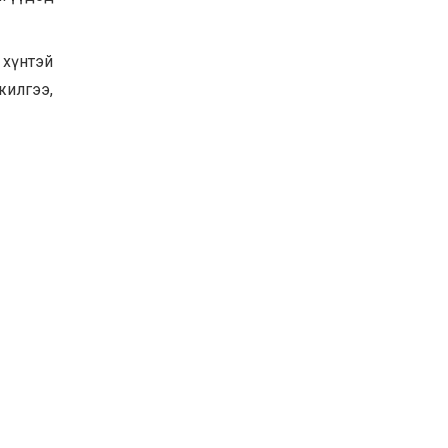
Байнгын хорооны дарга
М.Мандхай Цөлжилттэй
тэмцэх тухай НҮБ-ын
 хүнтэй
конвенцын талуудын 17
дугаар бага хурал
2026-07-20
жилгээ,
(СОР17)-ын бэлтгэл
ажлын явцтай танилцлаа