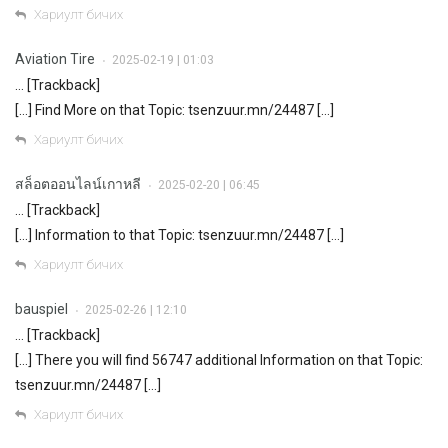
Хариулт бичих
Aviation Tire
2025-02-19 | 01:03
•
… [Trackback]
[…] Find More on that Topic: tsenzuur.mn/24487 […]
Хариулт бичих
สล็อตออนไลน์เกาหลี
2025-02-20 | 06:45
•
… [Trackback]
[…] Information to that Topic: tsenzuur.mn/24487 […]
Хариулт бичих
bauspiel
2025-02-26 | 12:10
•
… [Trackback]
[…] There you will find 56747 additional Information on that Topic:
tsenzuur.mn/24487 […]
Хариулт бичих