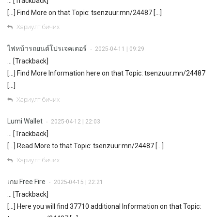
… [Trackback]
[…] Find More on that Topic: tsenzuur.mn/24487 […]
Хариулт бичих
ไฟหน้ารถยนต์โปรเจคเตอร์
2025-04-11 | 09:29
•
… [Trackback]
[…] Find More Information here on that Topic: tsenzuur.mn/24487
[…]
Хариулт бичих
Lumi Wallet
2025-04-12 | 22:03
•
… [Trackback]
[…] Read More to that Topic: tsenzuur.mn/24487 […]
Хариулт бичих
เกม Free Fire
2025-04-15 | 22:21
•
… [Trackback]
[…] Here you will find 37710 additional Information on that Topic: