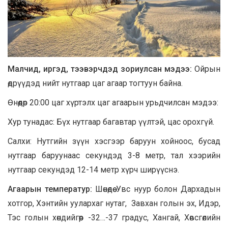
Малчид, иргэд, тээвэрчдэд зориулсан мэдээ:
Ойрын
өдрүүдэд нийт нутгаар цаг агаар тогтуун байна.
Өнөөдөр 20:00 цаг хүртэлх цаг агаарын урьдчилсан мэдээ:
Хур тунадас: Бүх нутгаар багавтар үүлтэй, цас орохгүй.
Салхи: Нутгийн зүүн хэсгээр баруун хойноос, бусад
нутгаар баруунаас секундэд 3-8 метр, тал хээрийн
нутгаар секундэд 12-14 метр хүрч ширүүснэ.
Агаарын температур:
Шөнөдөө Увс нуур болон Дархадын
хотгор, Хэнтийн уулархаг нутаг, Завхан голын эх, Идэр,
Тэс голын хөндийгөөр -32…-37 градус, Хангай, Хөвсгөлийн