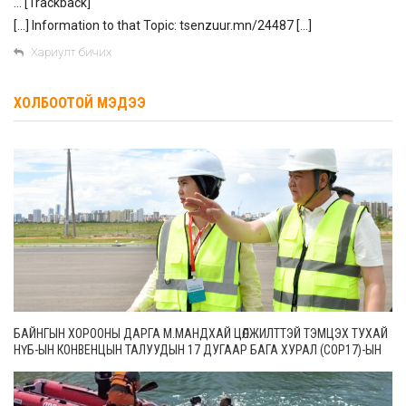
… [Trackback]
[…] Information to that Topic: tsenzuur.mn/24487 […]
Хариулт бичих
ХОЛБООТОЙ МЭДЭЭ
БАЙНГЫН ХОРООНЫ ДАРГА М.МАНДХАЙ ЦӨЛЖИЛТТЭЙ ТЭМЦЭХ ТУХАЙ
НҮБ-ЫН КОНВЕНЦЫН ТАЛУУДЫН 17 ДУГААР БАГА ХУРАЛ (СОР17)-ЫН
БЭЛТГЭЛ АЖЛЫН ЯВЦТАЙ ТАНИЛЦЛАА