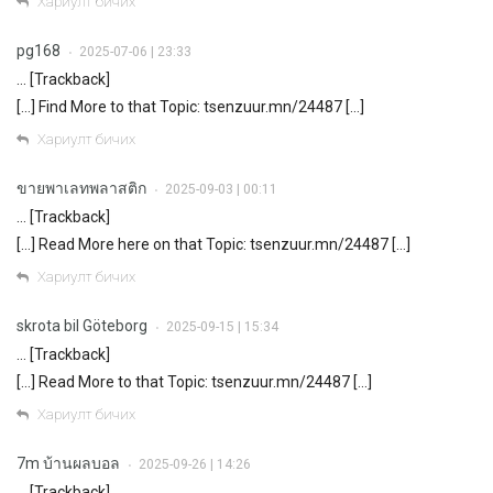
Хариулт бичих
pg168
2025-07-06 | 23:33
•
… [Trackback]
[…] Find More to that Topic: tsenzuur.mn/24487 […]
Хариулт бичих
ขายพาเลทพลาสติก
2025-09-03 | 00:11
•
… [Trackback]
[…] Read More here on that Topic: tsenzuur.mn/24487 […]
Хариулт бичих
skrota bil Göteborg
2025-09-15 | 15:34
•
… [Trackback]
[…] Read More to that Topic: tsenzuur.mn/24487 […]
Хариулт бичих
7m บ้านผลบอล
2025-09-26 | 14:26
•
… [Trackback]