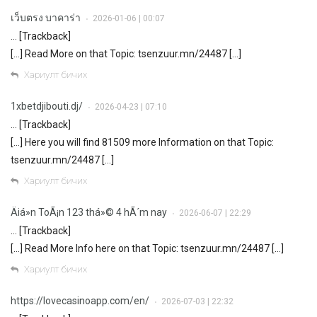
เว็บตรง บาคาร่า
2026-01-06 | 00:07
•
… [Trackback]
[…] Read More on that Topic: tsenzuur.mn/24487 […]
Хариулт бичих
1xbetdjibouti.dj/
2026-04-23 | 07:10
•
… [Trackback]
[…] Here you will find 81509 more Information on that Topic:
tsenzuur.mn/24487 […]
Хариулт бичих
Äiá»n ToÃ¡n 123 thá»© 4 hÃ´m nay
2026-06-07 | 22:29
•
… [Trackback]
[…] Read More Info here on that Topic: tsenzuur.mn/24487 […]
Хариулт бичих
https://lovecasinoapp.com/en/
2026-07-03 | 22:32
•