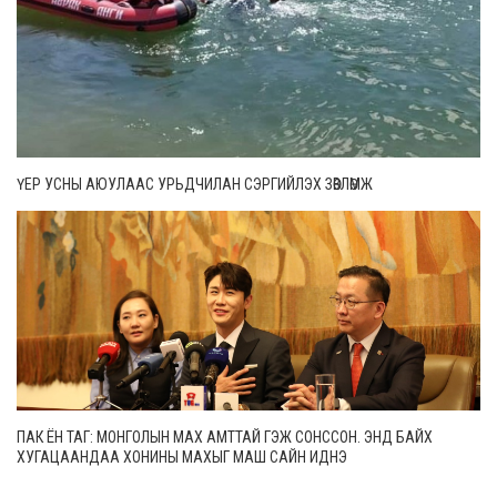
ҮЕР УСНЫ АЮУЛААС УРЬДЧИЛАН СЭРГИЙЛЭХ ЗӨВЛӨМЖ
ПАК ЁН ТАГ: МОНГОЛЫН МАХ АМТТАЙ ГЭЖ СОНССОН. ЭНД БАЙХ
ХУГАЦААНДАА ХОНИНЫ МАХЫГ МАШ САЙН ИДНЭ