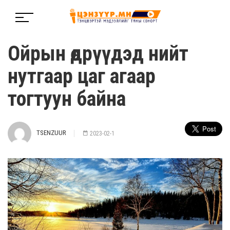
Ойрын өдрүүдэд нийт
нутгаар цаг агаар
тогтуун байна
TSENZUUR
2023-02-1