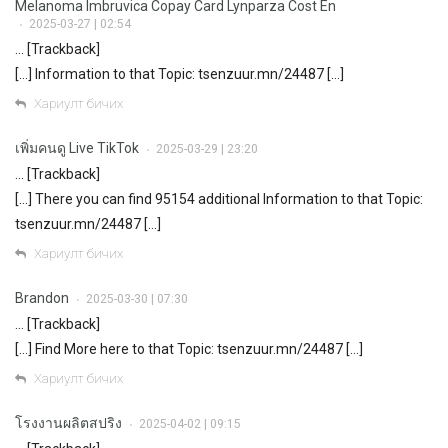
Melanoma Imbruvica Copay Card Lynparza Cost En
2025-03-27 | 02:54
•
… [Trackback]
[…] Information to that Topic: tsenzuur.mn/24487 […]
Хариулт бичих
เพิ่มคนดู Live TikTok
2025-03-29 | 23:20
•
… [Trackback]
[…] There you can find 95154 additional Information to that Topic:
tsenzuur.mn/24487 […]
Хариулт бичих
Brandon
2025-03-30 | 07:30
•
… [Trackback]
[…] Find More here to that Topic: tsenzuur.mn/24487 […]
Хариулт бичих
โรงงานผลิตสปริง
2025-04-02 | 09:15
•