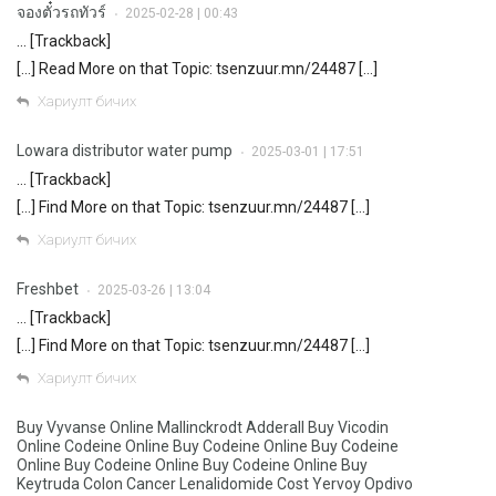
จองตั๋วรถทัวร์
2025-02-28 | 00:43
•
… [Trackback]
[…] Read More on that Topic: tsenzuur.mn/24487 […]
Хариулт бичих
Lowara distributor water pump
2025-03-01 | 17:51
•
… [Trackback]
[…] Find More on that Topic: tsenzuur.mn/24487 […]
Хариулт бичих
Freshbet
2025-03-26 | 13:04
•
… [Trackback]
[…] Find More on that Topic: tsenzuur.mn/24487 […]
Хариулт бичих
Buy Vyvanse Online Mallinckrodt Adderall Buy Vicodin
Online Codeine Online Buy Codeine Online Buy Codeine
Online Buy Codeine Online Buy Codeine Online Buy
Keytruda Colon Cancer Lenalidomide Cost Yervoy Opdivo