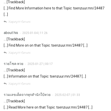
… [Trackback]
[…] Find More Information here to that Topic: tsenzuur.mn/24487
[…]
Хариулт бичих
about his
2025-01-04 | 11:26
•
… [Trackback]
[…] Find More on on that Topic: tsenzuur.mn/24487 […]
Хариулт бичих
รวยโชค หวย
2025-01-27 | 00:17
•
… [Trackback]
[…] Information on that Topic: tsenzuur.mn/24487 […]
Хариулт бичих
รวมเลขเด็ดจากทุกสำนักใบ้หวย
2025-02-07 | 01:33
•
… [Trackback]
[…] Read More here on that Topic: tsenzuur.mn/24487 […]