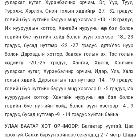
уулархаг нутаг, Хүрэнбэлчир орчим, Эг, Үүр, Туул,
Тэрэлж, Хэрлэн, Онон голын хөндийгөөр -27…-32 градус,
говийн бүс нутгийн баруун өмнөд хэсгээр -13…-18 градус,
Их нууруудын хотгор, Хангайн нурууны өвөр бэл болон
говийн бүс нутгийн хойд болон зүүн хэсгээр -18…-23
градус, бусад нутгаар -22…-27 градус, өдөртөө Увс нуур
болон Дархадын хотгор, Завхан голын эх, Тэс голын
хөндийгөөр -20..-25 градус, Хангай, Хөвсгөл, Хэнтийн
уулархаг нутаг, Хүрэнбэлчир орчим, Идэр, Улз, Халх
голын хөндий, Дарьгангын тал нутгаар -14…-19 градус,
говийн бүс нутгийн баруун өмнөд хэсгээр 0…-5 градус, Их
нууруудын хотгор, Хангайн нурууны өвөр бэл болон
говийн бүс нутгийн хойд болон зүүн хэсгээр -4…-9
градус, бусад нутгаар -9…-14 градус хүйтэн байна.
УЛААНБААТАР ХОТ ОРЧМООР
: Багавтар үүлтэй. Цас
орохгүй. Салхи баруун хойноос секундэд 2-7 метр. Шөнөдөө