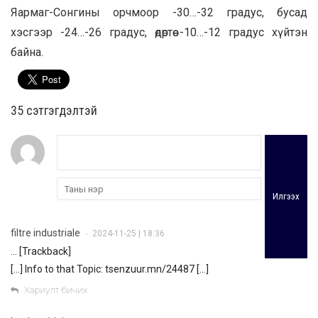
Яармаг-Сонгины орчмоор -30…-32 градус, бусад
хэсгээр -24…-26 градус, өдөртөө -10…-12 градус хүйтэн
байна.
35 cэтгэгдэлтэй
Илгээх
filtre industriale
2024-11-25 | 18:36
•
… [Trackback]
[…] Info to that Topic: tsenzuur.mn/24487 […]
Хариулт бичих