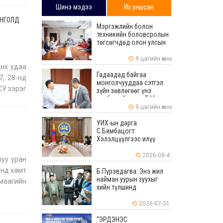
Шинэ мэдээ
Их уншсан
ОНГОЛД
Мэргэжлийн болон
техникийн боловсролын
төгсөгчдөд олон улсын
хэмжээнд хүлээн
зөвшөөрөгдөх ур
9 цагийн өмнө
чадваруудыг олгоно
нх удаа
Гадаадад байгаа
7, 28-нд
монголчууддаа сэтгэл
СУ зэрэг
зүйн зөвлөгөөг үнэ
төлбөргүй өгдөг Т.Мөнх-
г Ура
Эрдэнийг Боловсролын
9 цагийн өмнө
тэргүүний ажилтнаар
шагналаа
УИХ-ын дарга
С.Бямбацогт:
Хэлэлцүүлгээс илүү
хэрэгжилт, амлалтаас
илүү бодит үр дүн чухал
2026-08-4
луу уран
унд хамт
Б.Пүрэвдагва: Энэ жил
найман уурын зуухыг
маагийн
хийн түлшинд
шилжүүлэхээр ажиллаж
байна
2026-07-31
“ЭРДЭНЭС