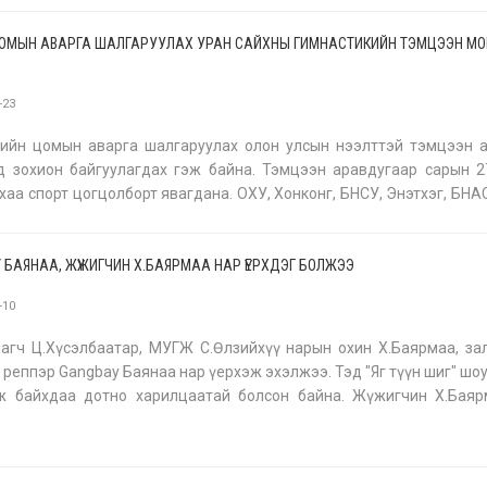
ОМЫН АВАРГА ШАЛГАРУУЛАХ УРАН САЙХНЫ ГИМНАСТИКИЙН ТЭМЦЭЭН М
-23
вийн цомын аварга шалгаруулах олон улсын нээлттэй тэмцээн а
 зохион байгуулагдах гэж байна. Тэмцээн аравдугаар сарын 2
хаа спорт цогцолборт явагдана. ОХУ, Хонконг, БНСУ, Энэтхэг, БНА
-22 насны 300 гаруй тамирчин оролцохоор бүртгүүлжээ. Тэмцээний
 БАЯНАА, ЖҮЖИГЧИН Х.БАЯРМАА НАР ҮЕРХДЭГ БОЛЖЭЭ
-10
агч Ц.Хүсэлбаатар, МУГЖ С.Өлзийхүү нарын охин Х.Баярмаа, за
 реппэр Gangbay Баянаа нар үерхэж эхэлжээ. Тэд "Яг түүн шиг" шо
ж байхдаа дотно харилцаатай болсон байна. Жүжигчин Х.Баяр
анх аав, ээжээсээ нуугдан байж СУИС-ын жүжигчний ангид шалгал