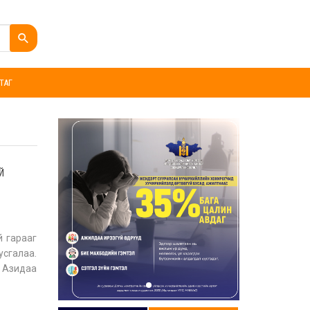
ТАГ
Й
й гарааг
усгалаа.
х Азидаа
й колле