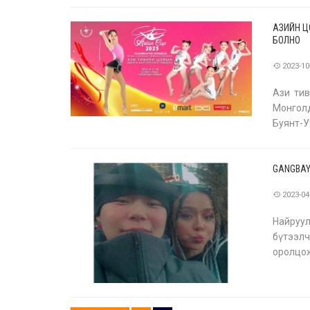
АЗИЙН Ц
БОЛНО
2023-10
Ази ти
Монголд
Буянт-У
улсын 4
GANGBAY
2023-04
Найруул
бүтээлч
оролцо
тухайд 