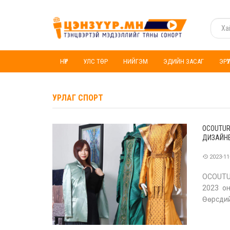
НҮҮР
УЛС ТӨР
НИЙГЭМ
ЭДИЙН ЗАСАГ
ЭРҮ
УРЛАГ СПОРТ
OCOUTUR
ДИЗАЙН
2023-11
OCOUTUR
2023 он
Өөрсдий
зохион 