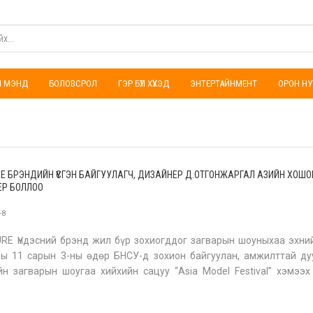
ҮЛ МЭНД
БОЛОВСРОЛ
ГЭР БҮЛ ХҮҮХЭД
ЭНТЕРТАЙНМЕНТ
ОРОН НУ
E БРЭНДИЙН ҮҮСГЭН БАЙГУУЛАГЧ, ДИЗАЙНЕР Д.ОТГОНЖАРГАЛ АЗИЙН ХОШО
ЕР БОЛЛОО
-8
E Үндэсний брэнд жил бүр зохиогддог загварын шоуныхаа эхни
ы 11 сарын 3-ны өдөр БНСУ-д зохион байгуулан, амжилттай ду
н загварын шоугаа хийхийн сацуу “Asia Model Festival” хэмээ
байгуулагддаг хамгийн том загварын фестивалд оролцож үндэсни