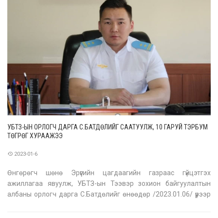
УБТЗ-ЫН ОРЛОГЧ ДАРГА С.БАТДӨЛИЙГ СААТУУЛЖ, 10 ГАРУЙ ТЭРБУМ
ТӨГРӨГ ХУРААЖЭЭ
2023-01-6
Өнгөрөгч шөнө Эрүүгийн цагдаагийн газраас гүйцэтгэх
ажиллагаа явуулж, УБТЗ-ын Тээвэр зохион байгуулалтын
албаны орлогч дарга С.Батдөлийг өнөөдөр /2023.01.06/ үүрээр
саатуулсан байна. Түүнийг 48 цагийн хугацаанд саатуулах юм
байна. Эх сурвалжийн мэдээлж байгаагаар хамаарал бүхий