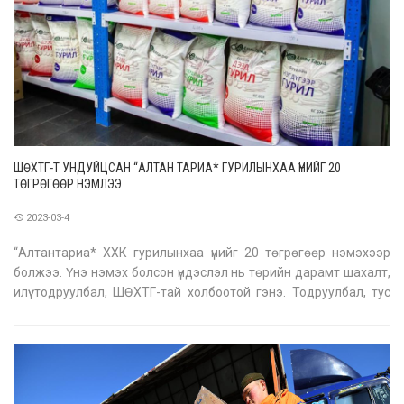
ШӨХТГ-Т УНДУЙЦСАН “АЛТАН ТАРИА* ГУРИЛЫНХАА ҮНИЙГ 20
ТӨГРӨГӨӨР НЭМЛЭЭ
2023-03-4
“Алтантариа* ХХК гурилынхаа үнийг 20 төгрөгөөр нэмэхээр
болжээ. Үнэ нэмэх болсон үндэслэл нь төрийн дарамт шахалт,
илүү тодруулбал, ШӨХТГ-тай холбоотой гэнэ. Тодруулбал, тус
компанийн Гүйцэтгэх захирал П.Цэнгүүн “Гурилын үнийг өнөөдрөөс
20 төгрөгөөр нэмэв. Үндэслэл нь төрийн дарамт, шахалт, шант