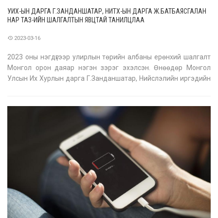
УИХ-ЫН ДАРГА Г.ЗАНДАНШАТАР, НИТХ-ЫН ДАРГА Ж.БАТБАЯСГАЛАН
НАР ТАЗ-ИЙН ШАЛГАЛТЫН ЯВЦТАЙ ТАНИЛЦЛАА
2023-03-16
2023 оны нэгдүгээр улирлын төрийн албаны ерөнхий шалгалт
Монгол орон даяар нэгэн зэрэг эхэлсэн. Өнөөдөр Монгол
Улсын Их Хурлын дарга Г.Занданшатар, Нийслэлийн иргэдийн
Төлөөлөгчдийн Хурлын дарга Ж.Батбаясгалан нар Төрийн
албаны ерөнхий шалгалтын нээлтэд оролцож, шалгалтын
явцтай танилцсан