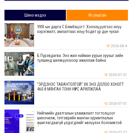
Шинэ мэдээ
Их уншсан
УИХ-ын дарга С.Бямбацогт: Хэлэлцүүлгээс илүү
хэрэгжилт, амлалтаас илүү бодит үр дүн чухал
2026-08-4
Б.Пүрэвдагва: Энэ жил найман уурын зуухыг хийн
түлшинд шилжүүлэхээр ажиллаж байна
2026-07-31
“ЭРДЭНЭС ТАВАНТОЛГОЙ” ХК ЭНЭ ДОЛОО ХОНОГТ
460.8 МЯНГАН ТОНН НҮҮРС АРИЛЖЛАА
2026-07-31
Нийгмийн даатгалын уламжлалт тогтолцоог
шинэчилж, тэтгэврийн мөнгөн хуримтлалын
ашиглагдаагүй үлдэгдлийг өвлүүлэх боломжтой
боллоо
2026-07-27