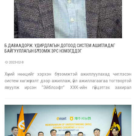
Б.ДАВААДОРЖ: УДИРДЛАГЫН ДОТООД СИСТЕМ АШИГЛАДАГ
БАЙГУУЛЛАГЫН БҮТЭЭМЖ ЭРС НЭМЭГДДЭГ
2023-02-8
Хүний нөөцийг хэрхэн бүтээмжтэй ажиллуулахад чиглэсэн
систем хөгжүүлэлт дээр ажиллаж, үйл ажиллагаагаа тогтвортой
явуулж ирсэн “Эйблсофт” ХХК-ийн гүйцэтгэх захирал
Б.Даваадоржтой ярилцлаа. -Орчин үед бизнесүүдэд компанийн
соёл чухал үүрэгтэй болсон. Үүнд байгууллагад зориулсан
платформ чухам