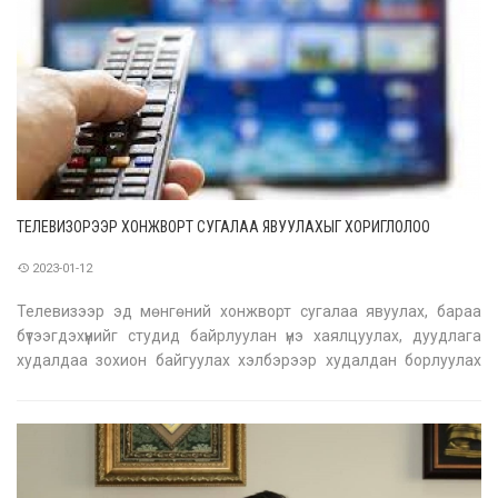
ТЕЛЕВИЗОРЭЭР ХОНЖВОРТ СУГАЛАА ЯВУУЛАХЫГ ХОРИГЛОЛОО
2023-01-12
Телевизээр эд мөнгөний хонжворт сугалаа явуулах, бараа
бүтээгдэхүүнийг студид байрлуулан үнэ хаялцуулах, дуудлага
худалдаа зохион байгуулах хэлбэрээр худалдан борлуулах
нэвтрүүлэг гаргахыг хоригложээ.Харин эд мөнгөний хонжворт
сугалаа худалдан борлуулах нэвтрүүлэгт сугалааны тохирлыг
дамжуулах нь х