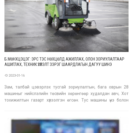
Б.МӨНХЦЭЦЭГ: ЭРС ТЭС НӨХЦӨЛД АЖИЛЛАХ, ОЛОН ЗОРИУЛАЛТААР
АШИГЛАХ, ТЕХНИК ҮЗҮҮЛЭЛТ ЗЭРЭГ ШААРДЛАГЫН ДАГУУ ШИНЭ
МАШИНУУДЫГ АВСАН
2023-01-16
Зам, талбай цэвэрлэх тусгай зориулалтын, бага оврын 28
машиныг нийслэлийн төсвийн хөрөнгөөр худалдан авч, Хот
тохижилтын газарт хүлээлгэн өгсөн. Тус машины үнэ болон
техник үзүүлэлтийн талаар Хот тохижилтын газар ОНӨААТҮГ-ын
дарга Б.Мөнхцэцэг болон Ерөнхий инженер С.Батболд нараас
тодрууллаа. -З