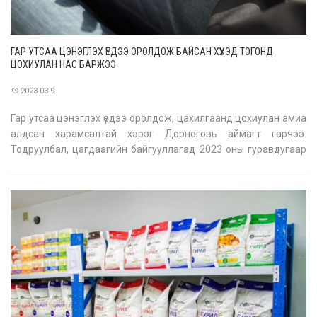
ГАР УТСАА ЦЭНЭГЛЭХ ҮЕДЭЭ ОРОЛДОЖ БАЙСАН ХҮҮХЭД ТОГОНД
ЦОХИУЛАН НАС БАРЖЭЭ
2023-03-9
Гар утсаа цэнэглэх үедээ оролдож, цахилгаанд цохиулан амиа
алдсан харамсалтай хэрэг Дорноговь аймагт гарчээ.
Тодруулбал, цагдаагийн байгууллагад 2023 оны гуравдугаар
сарын 8-ны 12:10 цагт Дорноговь аймгийн Сайншанд сумын
нэгдсэн эмнэлэгт “Цахилгаанд цохиулсан хүүхэд ирээд нас
барсан гэх дуудлага