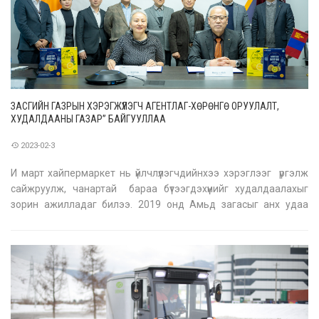
ЗАСГИЙН ГАЗРЫН ХЭРЭГЖҮҮЛЭГЧ АГЕНТЛАГ-ХӨРӨНГӨ ОРУУЛАЛТ,
ХУДАЛДААНЫ ГАЗАР” БАЙГУУЛЛАА
2023-02-3
И март хайпермаркет нь үйлчлүүлэгчдийнхээ хэрэглээг үргэлж
сайжруулж, чанартай бараа бүтээгдэхүүнийг худалдаалахыг
зорин ажилладаг билээ. 2019 онд Амьд загасыг анх удаа
Монголд Жэжү арлаас шууд импортлон авчирч, хэрэглэгч
үйлчлүүлэгч нартаа худалдаалж байсан. Мөн 2020 оноос эхл