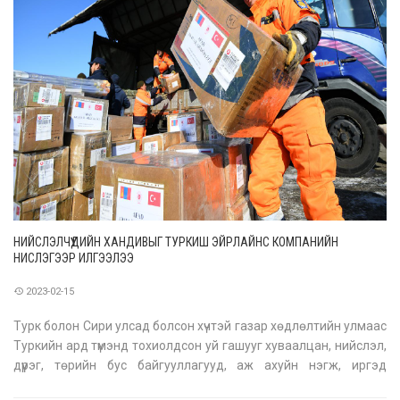
НИЙСЛЭЛЧҮҮДИЙН ХАНДИВЫГ ТУРКИШ ЭЙРЛАЙНС КОМПАНИЙН
НИСЛЭГЭЭР ИЛГЭЭЛЭЭ
2023-02-15
Турк болон Сири улсад болсон хүчтэй газар хөдлөлтийн улмаас
Туркийн ард түмэнд тохиолдсон уй гашууг хуваалцан, нийслэл,
дүүрэг, төрийн бус байгууллагууд, аж ахуйн нэгж, иргэд
хандивын аяныг эхлүүлсэн. Өнөөдөр хандивын аяны эхний хэсэг