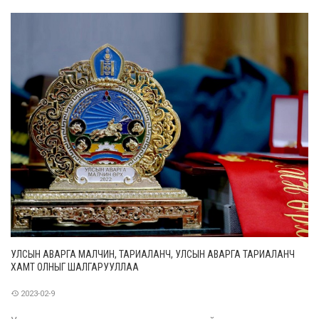
болох 10 гэрийг Туркийн ард түмэн рүү илгээлээ. Нийслэлийн
ИТХ-ын
УЛСЫН АВАРГА МАЛЧИН, ТАРИАЛАНЧ, УЛСЫН АВАРГА ТАРИАЛАНЧ
ХАМТ ОЛНЫГ ШАЛГАРУУЛЛАА
2023-02-9