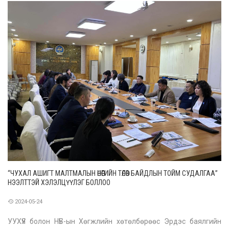
засаглалд тулгамда
“ЧУХАЛ АШИГТ МАЛТМАЛЫН ӨНӨӨГИЙН ТӨЛӨВ БАЙДЛЫН ТОЙМ СУДАЛГАА”
НЭЭЛТТЭЙ ХЭЛЭЛЦҮҮЛЭГ БОЛЛОО
2024-05-24
УУХҮЯ болон НҮБ-ын Хөгжлийн хөтөлбөрөөс Эрдэс баялгийн