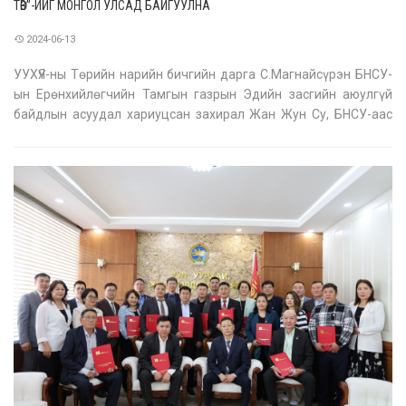
ТӨВ”-ИЙГ МОНГОЛ УЛСАД БАЙГУУЛНА
2024-06-13
УУХҮЯ-ны Төрийн нарийн бичгийн дарга С.Магнайсүрэн БНСУ-
ын Ерөнхийлөгчийн Тамгын газрын Эдийн засгийн аюулгүй
байдлын асуудал хариуцсан захирал Жан Жун Су, БНСУ-аас
Монгол Улсад суух Элчин сайд Чой Жин Вон тэргүүтэй
төлөөлөгчдийг хүлээн авч уулзлаа. Уулзалтын эхэнд Төрийн
нарийн бичгийн дар