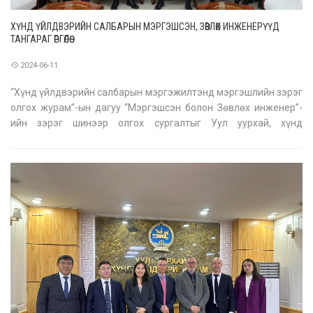
ХҮНД ҮЙЛДВЭРИЙН САЛБАРЫН МЭРГЭШСЭН, ЗӨВЛӨХ ИНЖЕНЕРҮҮД
ТАНГАРАГ ӨРГӨЛӨӨ
2024-06-11
“Хүнд үйлдвэрийн салбарын мэргэжилтэнд мэргэшлийн зэрэг
олгох журам”-ын дагуу “Мэргэшсэн болон Зөвлөх инженер”-
ийн зэрэг шинээр олгох сургалтыг Уул уурхай, хүнд
үйлдвэрийн яам, ШУТИС-ийн Механик, тээврийн сургууль”-тай
хамтран зохион байгууллаа. Аж үйлдвэр, механик инженер,
металлургич