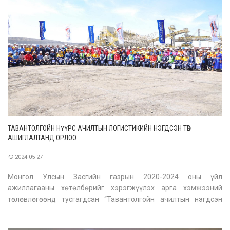
ТАВАНТОЛГОЙН НҮҮРС АЧИЛТЫН ЛОГИСТИКИЙН НЭГДСЭН ТӨВ
АШИГЛАЛТАНД ОРЛОО
2024-05-27
Монгол Улсын Засгийн газрын 2020-2024 оны үйл
ажиллагааны хөтөлбөрийг хэрэгжүүлэх арга хэмжээний
төлөвлөгөөнд тусгагдсан “Тавантолгойн ачилтын нэгдсэн
төв”-ийг ашиглалтад оруулах зорилтын хүрээнд Уул уурхай,
хүнд үйлдвэрийн яам “Тавантолгойн нүүрс ачих логистикийн