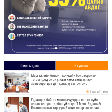
Шинэ мэдээ
Их уншсан
Мэргэжлийн болон техникийн боловсролын
төгсөгчдөд олон улсын хэмжээнд хүлээн
зөвшөөрөгдөх ур чадваруудыг олгоно
8 цагийн өмнө
Гадаадад байгаа монголчууддаа сэтгэл зүйн
зөвлөгөөг үнэ төлбөргүй өгдөг Т.Мөнх-Эрдэнийг
Боловсролын тэргүүний ажилтнаар шагналаа