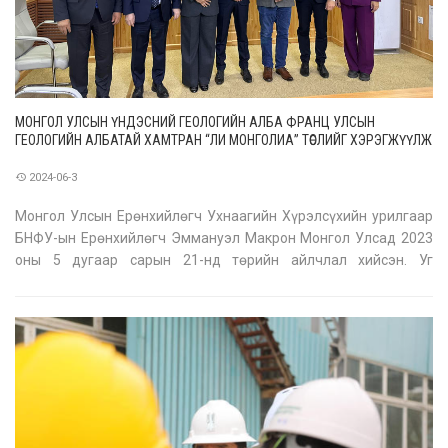
МОНГОЛ УЛСЫН ҮНДЭСНИЙ ГЕОЛОГИЙН АЛБА ФРАНЦ УЛСЫН
ГЕОЛОГИЙН АЛБАТАЙ ХАМТРАН “ЛИ МОНГОЛИА” ТӨСЛИЙГ ХЭРЭГЖҮҮЛЖ
ЭХЭЛЛЭЭ
2024-06-3
Монгол Улсын Ерөнхийлөгч Ухнаагийн Хүрэлсүхийн урилгаар
БНФУ-ын Ерөнхийлөгч Эммануэл Макрон Монгол Улсад 2023
оны 5 дугаар сарын 21-нд төрийн айлчлал хийсэн. Уг
айлчлалаар хоёр улсын геологийн суурь судалгааны салбарт
хамтын ажиллагааг өргөжүүлэх эхлэлийг тавьсан томоохон
үйл явдал болсон. Эн