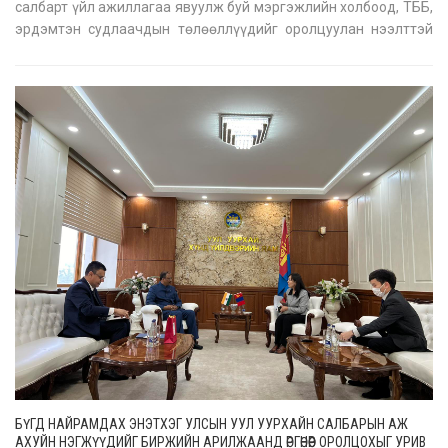
салбарт үйл ажиллагаа явуулж буй мэргэжлийн холбоод, ТББ,
эрдэмтэн судлаачдын төлөөллүүдийг оролцуулан нээлттэй
хэлэлцүүлгийг хамтран зохион байгууллаа. Хэлэлцүүлэгт
оролцогч талууд чухал ашигт малтмалын бодлого болон
засаглалд тулгамдаж
БҮГД НАЙРАМДАХ ЭНЭТХЭГ УЛСЫН УУЛ УУРХАЙН САЛБАРЫН АЖ
АХУЙН НЭГЖҮҮДИЙГ БИРЖИЙН АРИЛЖААНД ӨРГӨНӨӨР ОРОЛЦОХЫГ УРИВ