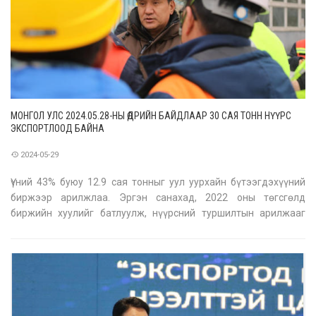
МОНГОЛ УЛС 2024.05.28-НЫ ӨДРИЙН БАЙДЛААР 30 САЯ ТОНН НҮҮРС
ЭКСПОРТЛООД БАЙНА
2024-05-29
Үүний 43% буюу 12.9 сая тонныг уул уурхайн бүтээгдэхүүний
биржээр арилжлаа. Эргэн санахад, 2022 оны төгсгөлд
биржийн хуулийг батлуулж, нүүрсний туршилтын арилжааг
эхлүүлж байх үед “бүтэхгүй дээ, Ганбаатар чадахгүй ээ” гэсэн
эсэргүүцэл, сөрөг мэдээ их явсан. Олон ч хүний ашиг сонирхол
хөндөгдсөн учра