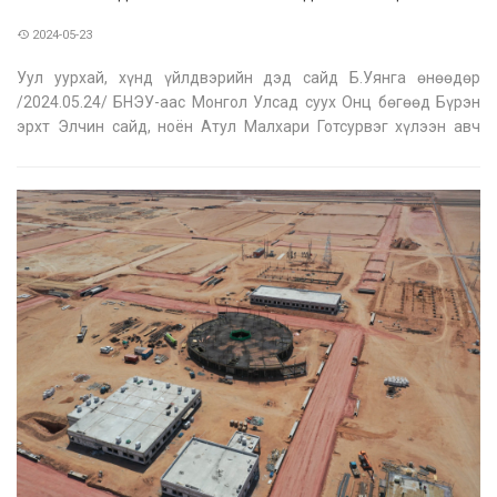
2024-05-23
Уул уурхай, хүнд үйлдвэрийн дэд сайд Б.Уянга өнөөдөр
/2024.05.24/ БНЭУ-аас Монгол Улсад суух Онц бөгөөд Бүрэн
эрхт Элчин сайд, ноён Атул Малхари Готсурвэг хүлээн авч
уулзлаа. Уулзалтын эхэнд дэд сайд тус улсаас манай улсад
суух шинэ Элчин сайдаар томилогдсонд баяр хүргэн, ажлын
амжилт хүсэж,