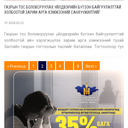
ГАЗРЫН ТОС БОЛОВСРУУЛАХ ҮЙЛДВЭРИЙН БҮТЭЭН БАЙГУУЛАЛТТАЙ
ХОЛБООТОЙ ЗАРИМ АРГА ХЭМЖЭЭНИЙ САНХҮҮЖИЛТИЙГ
ШИЙДВЭРЛЭВ
2024-05-22
Газрын тос боловсруулах үйлдвэрийн бүтээн байгуулалттай
холбоотой авч хэрэгжүүлэх зарим арга хэмжээний тухай
Засгийн газрын тогтоолын төслийг баталлаа. Тогтоолоор тус
үйлдвэрийн түүхий тос дамжуулах хоолойн барилга угсралтын
техникийн хяналт болон Дулааны цахилгаан станцын
угсралтын ажлын захиалагч
« Previous
1
2
3
4
…
8
Next »