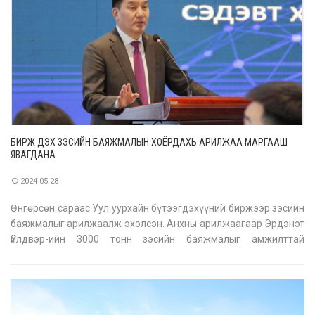
БИРЖ ДЭХ ЗЭСИЙН БАЯЖМАЛЫН ХОЁРДАХЬ АРИЛЖАА МАРГААШ
ЯВАГДАНА
2024-05-28
Өнгөрсөн сараас Уул уурхайн бүтээгдэхүүний биржээр зэсийн
баяжмалыг арилжаалж эхэлсэн. Анхны арилжаагаар Эрдэнэт
Үйлдвэр-ийн 3000 тонн зэсийн баяжмалыг амжилттай
арилжаалж, АНУ-ын компани худалдан авсан. Баяжмалыг
биржээр арилжсанаар шууд гэрээний борлуулалттай
харьцуулахад 500 гаруй мянган ам.долл