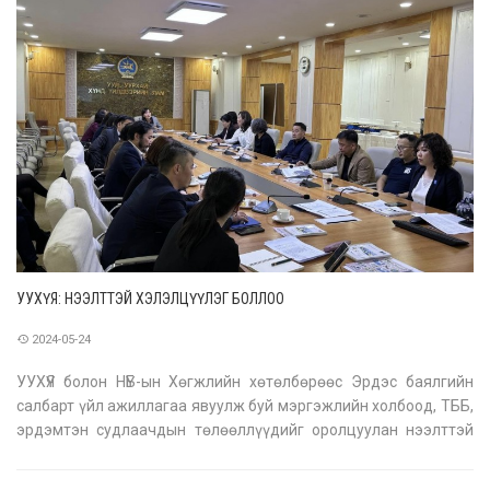
төвийн талаар авах зарим арга хэм
УУХҮЯ: НЭЭЛТТЭЙ ХЭЛЭЛЦҮҮЛЭГ БОЛЛОО
2024-05-24
УУХҮЯ болон НҮБ-ын Хөгжлийн хөтөлбөрөөс Эрдэс баялгийн
салбарт үйл ажиллагаа явуулж буй мэргэжлийн холбоод, ТББ,
эрдэмтэн судлаачдын төлөөллүүдийг оролцуулан нээлттэй
хэлэлцүүлгийг хамтран зохион байгууллаа. Хэлэлцүүлэгт
оролцогч талууд чухал ашигт малтмалын бодлого болон