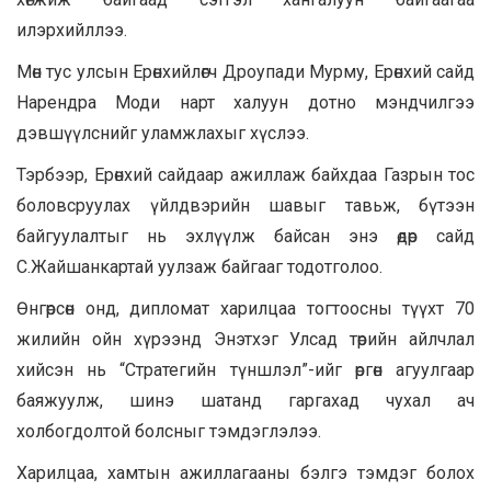
илэрхийллээ.
Мөн тус улсын Ерөнхийлөгч Дроупади Мурму, Ерөнхий сайд
Нарендра Моди нарт халуун дотно мэндчилгээ
дэвшүүлснийг уламжлахыг хүслээ.
Тэрбээр, Ерөнхий сайдаар ажиллаж байхдаа Газрын тос
боловсруулах үйлдвэрийн шавыг тавьж, бүтээн
байгуулалтыг нь эхлүүлж байсан энэ өдөр сайд
С.Жайшанкартай уулзаж байгааг тодотголоо.
Өнгөрсөн онд, дипломат харилцаа тогтоосны түүхт 70
жилийн ойн хүрээнд Энэтхэг Улсад төрийн айлчлал
хийсэн нь “Стратегийн түншлэл”-ийг өргөн агуулгаар
баяжуулж, шинэ шатанд гаргахад чухал ач
холбогдолтой болсныг тэмдэглэлээ.
Харилцаа, хамтын ажиллагааны бэлгэ тэмдэг болох