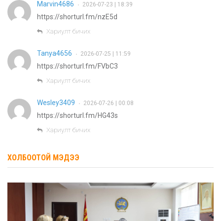
Marvin4686
2026-07-23 | 18:39
•
https://shorturl.fm/nzE5d
Хариулт бичих
Tanya4656
2026-07-25 | 11:59
•
https://shorturl.fm/FVbC3
Хариулт бичих
Wesley3409
2026-07-26 | 00:08
•
https://shorturl.fm/HG43s
Хариулт бичих
ХОЛБООТОЙ МЭДЭЭ