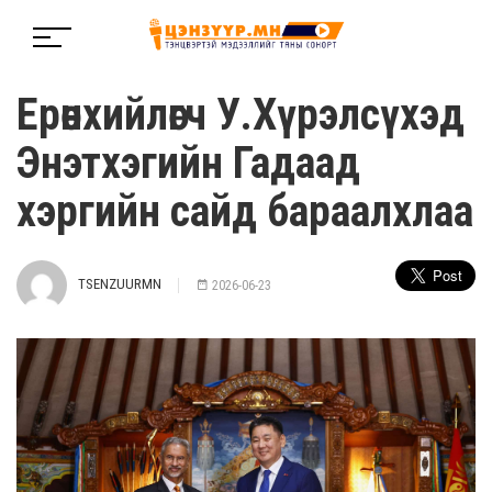
Ерөнхийлөгч У.Хүрэлсүхэд
Энэтхэгийн Гадаад
хэргийн сайд бараалхлаа
TSENZUURMN
2026-06-23