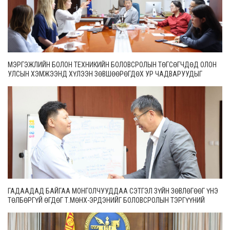
МЭРГЭЖЛИЙН БОЛОН ТЕХНИКИЙН БОЛОВСРОЛЫН ТӨГСӨГЧДӨД ОЛОН
УЛСЫН ХЭМЖЭЭНД ХҮЛЭЭН ЗӨВШӨӨРӨГДӨХ УР ЧАДВАРУУДЫГ
ОЛГОНО
ГАДААДАД БАЙГАА МОНГОЛЧУУДДАА СЭТГЭЛ ЗҮЙН ЗӨВЛӨГӨӨГ ҮНЭ
ТӨЛБӨРГҮЙ ӨГДӨГ Т.МӨНХ-ЭРДЭНИЙГ БОЛОВСРОЛЫН ТЭРГҮҮНИЙ
АЖИЛТНААР ШАГНАЛАА