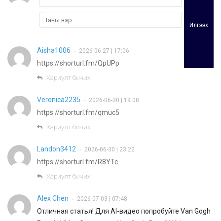
Илгээх
Aisha1006
2026-06-27 | 17:06
•
https://shorturl.fm/QpUPp
Хариулт бичих
Veronica2235
2026-06-30 | 19:08
•
https://shorturl.fm/qmuc5
Хариулт бичих
Landon3412
2026-06-30 | 23:22
•
https://shorturl.fm/R8YTc
Хариулт бичих
Alex Chen
2026-07-03 | 07:48
•
Отличная статья! Для AI-видео попробуйте Van Gogh