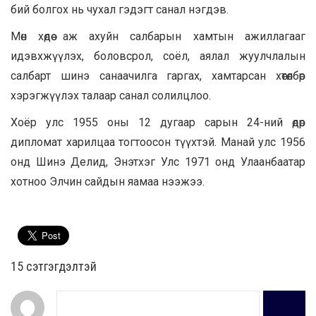
бий болгох нь чухал гэдэгт санал нэгдэв.
Мөн хөдөө аж ахуйн салбарын хамтын ажиллагааг
идэвхжүүлэх, боловсрол, соёл, аялал жуулчлалын
салбарт шинэ санаачилга гаргах, хамтарсан хөтөлбөр
хэрэгжүүлэх талаар санал солилцлоо.
Хоёр улс 1955 оны 12 дугаар сарын 24-ний өдөр
дипломат харилцаа тогтоосон түүхтэй. Манай улс 1956
онд Шинэ Делид, Энэтхэг Улс 1971 онд Улаанбаатар
хотноо Элчин сайдын яамаа нээжээ.
15 cэтгэгдэлтэй