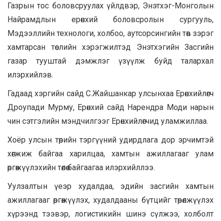
Газрын тос боловсруулах үйлдвэр, Энэтхэг-Монголын
Найрамдлын ерөнхий боловсролын сургууль,
Мэдээллийн технологи, холбоо, аутсорсингийн төв зэрэг
хамтарсан төслийн хэрэгжилтэд Энэтхэгийн Засгийн
газар тууштай дэмжлэг үзүүлж буйд талархал
илэрхийлэв.
Гадаад хэргийн сайд С.Жайшанкар улсынхаа Ерөнхийлөгч
Дроупади Мурму, Ерөнхий сайд Нарендра Моди нарын
чин сэтгэлийн мэндчилгээг Ерөнхийлөгчид уламжиллаа.
Хоёр улсын төрийн тэргүүний удирдлага дор эрчимтэй
хөгжиж байгаа харилцаа, хамтын ажиллагааг улам
өргөжүүлэхийн төлөө байгаагаа илэрхийллээ.
Уулзалтын үеэр худалдаа, эдийн засгийн хамтын
ажиллагааг өргөжүүлэх, худалдааны бүтцийг төрөлжүүлэх
хүрээнд тээвэр, логистикийн шинэ сүлжээ, холболт