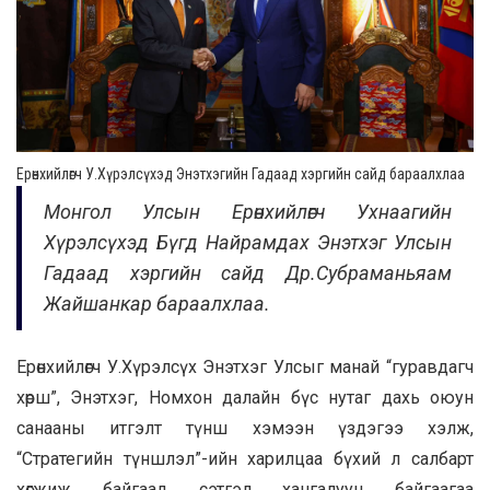
Ерөнхийлөгч У.Хүрэлсүхэд Энэтхэгийн Гадаад хэргийн сайд бараалхлаа
Монгол Улсын Ерөнхийлөгч Ухнаагийн
Хүрэлсүхэд Бүгд Найрамдах Энэтхэг Улсын
Гадаад хэргийн сайд Др.Субраманьяам
Жайшанкар бараалхлаа.
Ерөнхийлөгч У.Хүрэлсүх Энэтхэг Улсыг манай “гуравдагч
хөрш”, Энэтхэг, Номхон далайн бүс нутаг дахь оюун
санааны итгэлт түнш хэмээн үздэгээ хэлж,
“Стратегийн түншлэл”-ийн харилцаа бүхий л салбарт
хөгжиж байгаад сэтгэл хангалуун байгаагаа