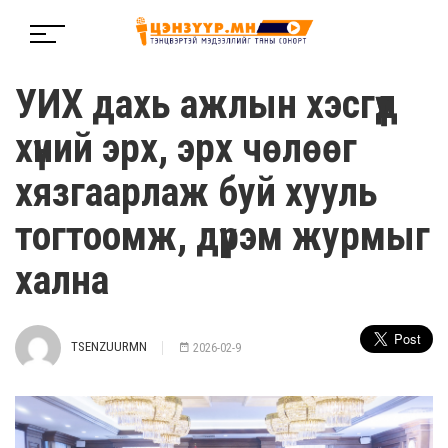
УИХ дахь ажлын хэсгүүд
хүний эрх, эрх чөлөөг
хязгаарлаж буй хууль
тогтоомж, дүрэм журмыг
хална
TSENZUURMN
2026-02-9