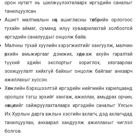
орон нутагт нь шилжүүлэхталаарх иргэдийн саналыг
танилцуулсан.
Ашигт малтмалын нөөц ашигласны төлбөрийн орлогоос
тухайн аймаг, суманд илүү хуваарилахтай холбоотой
иргэдийн саналуудыг онцолж байв.
Малчны тухай хуулийн хэрэгжилтийг хангуулж, малчин
өрхийн амьжиргааг дэмжих, хөдөө аж ахуйн гаралтай
түүхий эдийн экспортыг хориглох, хязгаарлах
зохицуулалт хийхгүй байхыг онцолж байгааг анхаарч
ажиллахыг хүссэн.
Хөгжлийн бэрхшээлтэй иргэдийн нийгмийн харилцаанд
оролцох тэгш эрхийг хангаж, ажиллах, амьдрах орчин,
нөхцөлийг сайжруулахталаарх иргэдийн саналыг Улсын
Их Хурлын дарга ажлын хэсгийн ахлагч, дэд ахлагчдад
танилцуулан, анхаарал хандуулж ажиллахыг чиглэл
болгов.