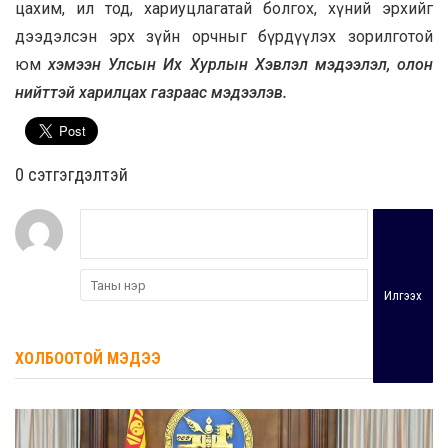
цахим, ил тод, хариуцлагатай болгох, хүний эрхийг
дээдэлсэн эрх зүйн орчныг бүрдүүлэх зорилготой
юм
хэмээн Улсын Их Хурлын Хэвлэл мэдээлэл, олон
нийттэй харилцах газраас мэдээлэв.
0 cэтгэгдэлтэй
Илгээх
ХОЛБООТОЙ МЭДЭЭ