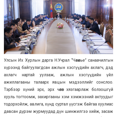
Улсын Их Хурлын дарга Н.Учрал “Чөлөөлье” санаачилгын
хүрээнд байгуулагдсан ажлын хэсгүүдийн ахлагч, дэд
ахлагч нартай уулзаж, ажлын хэсгүүдийн үйл
ажиллагааны талаарх явцын мэдээллийг сонслоо.
Тэрбээр хүний эрх, эрх чөлөөг хязгаарлаж болзошгүй
хууль тогтоомж, захиргааны хэм хэмжээний актуудыг
тодорхойлж, авлига, хүнд суртал үүсгэж байгаа хуулиас
давсан дүрэм журмуудад дүн шинжилгээ хийж, засаж