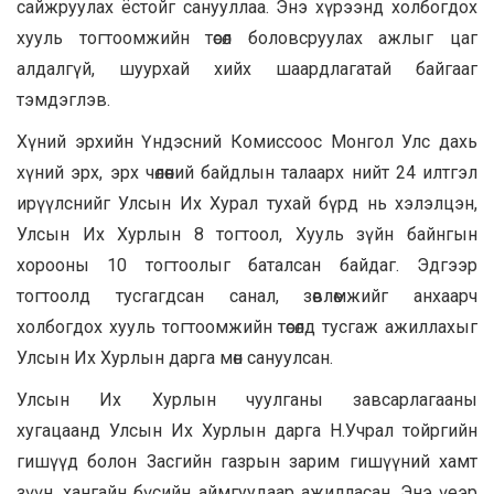
сайжруулах ёстойг санууллаа. Энэ хүрээнд холбогдох
хууль тогтоомжийн төсөл боловсруулах ажлыг цаг
алдалгүй, шуурхай хийх шаардлагатай байгааг
тэмдэглэв.
Хүний эрхийн Үндэсний Комиссоос Монгол Улс дахь
хүний эрх, эрх чөлөөний байдлын талаарх нийт 24 илтгэл
ирүүлснийг Улсын Их Хурал тухай бүрд нь хэлэлцэн,
Улсын Их Хурлын 8 тогтоол, Хууль зүйн байнгын
хорооны 10 тогтоолыг баталсан байдаг. Эдгээр
тогтоолд тусгагдсан санал, зөвлөмжийг анхаарч
холбогдох хууль тогтоомжийн төсөлд тусгаж ажиллахыг
Улсын Их Хурлын дарга мөн сануулсан.
Улсын Их Хурлын чуулганы завсарлагааны
хугацаанд Улсын Их Хурлын дарга Н.Учрал тойргийн
гишүүд болон Засгийн газрын зарим гишүүний хамт
зүүн, хангайн бүсийн аймгуудаар ажилласан. Энэ үеэр