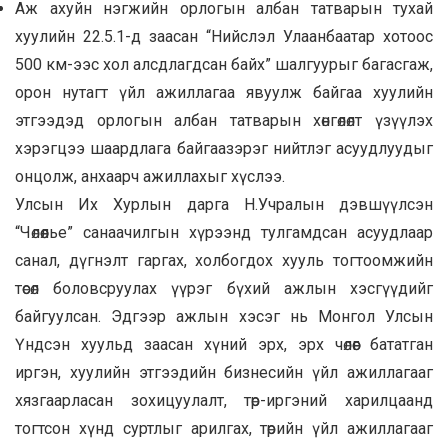
Аж ахуйн нэгжийн орлогын албан татварын тухай
хуулийн 22.5.1-д заасан “Нийслэл Улаанбаатар хотоос
500 км-ээс хол алсдлагдсан байх” шалгуурыг багасгаж,
орон нутагт үйл ажиллагаа явуулж байгаа хуулийн
этгээдэд орлогын албан татварын хөнгөлөлт үзүүлэх
хэрэгцээ шаардлага байгаазэрэг нийтлэг асуудлуудыг
онцолж, анхаарч ажиллахыг хүслээ.
Улсын Их Хурлын дарга Н.Учралын дэвшүүлсэн
“Чөлөөлье” санаачилгын хүрээнд тулгамдсан асуудлаар
санал, дүгнэлт гаргах, холбогдох хууль тогтоомжийн
төсөл боловсруулах үүрэг бүхий ажлын хэсгүүдийг
байгуулсан. Эдгээр ажлын хэсэг нь Монгол Улсын
Үндсэн хуульд заасан хүний эрх, эрх чөлөөг бататган
иргэн, хуулийн этгээдийн бизнесийн үйл ажиллагааг
хязгаарласан зохицуулалт, төр-иргэний харилцаанд
тогтсон хүнд суртлыг арилгах, төрийн үйл ажиллагааг