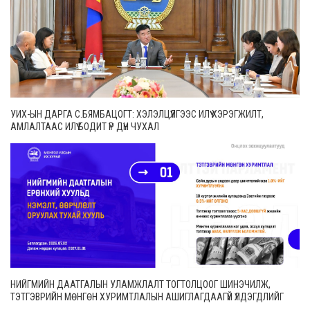
УИХ-ЫН ДАРГА С.БЯМБАЦОГТ: ХЭЛЭЛЦҮҮЛГЭЭС ИЛҮҮ ХЭРЭГЖИЛТ,
АМЛАЛТААС ИЛҮҮ БОДИТ ҮР ДҮН ЧУХАЛ
НИЙГМИЙН ДААТГАЛЫН УЛАМЖЛАЛТ ТОГТОЛЦООГ ШИНЭЧИЛЖ,
ТЭТГЭВРИЙН МӨНГӨН ХУРИМТЛАЛЫН АШИГЛАГДААГҮЙ ҮЛДЭГДЛИЙГ
ӨВЛҮҮЛЭХ БОЛОМЖТОЙ БОЛЛОО