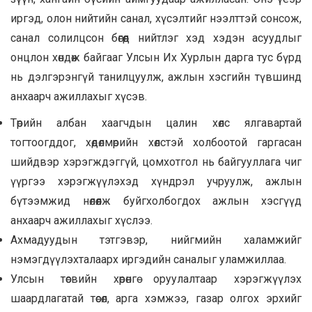
иргэд, олон нийтийн санал, хүсэлтийг нээлттэй сонсож,
санал солилцсон бөгөөд нийтлэг хэд хэдэн асуудлыг
онцлон хөндөж байгааг Улсын Их Хурлын дарга тус бүрд
нь дэлгэрэнгүй танилцуулж, ажлын хэсгийн түвшинд
анхаарч ажиллахыг хүсэв.
Төрийн албан хаагчдын цалин хөлс ялгавартай
тогтоогддог, хөдөлмөрийн хөлстэй холбоотой гаргасан
шийдвэр хэрэгждэггүй, цомхотгол нь байгууллага чиг
үүргээ хэрэгжүүлэхэд хүндрэл учруулж, ажлын
бүтээмжид нөлөөлж буйгхолбогдох ажлын хэсгүүд
анхаарч ажиллахыг хүслээ.
Ахмадуудын тэтгэвэр, нийгмийн халамжийг
нэмэгдүүлэхталаарх иргэдийн саналыг уламжиллаа.
Улсын төсвийн хөрөнгө оруулалтаар хэрэгжүүлэх
шаардлагатай төсөл, арга хэмжээ, газар олгох эрхийг