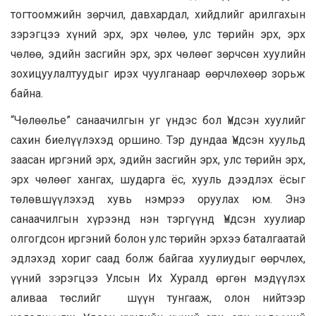
тогтоомжийн зөрчил, давхардал, хийдлийг арилгахын
зэрэгцээ хүний эрх, эрх чөлөө, улс төрийн эрх, эрх
чөлөө, эдийн засгийн эрх, эрх чөлөөг зөрчсөн хуулийн
зохицуулалтуудыг ирэх чуулганаар өөрчлөхөөр зорьж
байна.
“Чөлөөлье” санаачилгын уг үндэс бол Үндсэн хуулийг
сахин биелүүлэхэд оршино. Тэр дундаа Үндсэн хуульд
заасан иргэний эрх, эдийн засгийн эрх, улс төрийн эрх,
эрх чөлөөг хангах, шударга ёс, хууль дээдлэх ёсыг
төлөвшүүлэхэд хувь нэмрээ оруулах юм. Энэ
санаачилгын хүрээнд нэн тэргүүнд Үндсэн хуулиар
олгогдсон иргэний болон улс төрийн эрхээ баталгаатай
эдлэхэд хориг саад болж байгаа хуулиудыг өөрчлөх,
үүний зэрэгцээ Улсын Их Хуралд өргөн мэдүүлэх
аливаа төслийг шүүн тунгааж, олон нийтээр