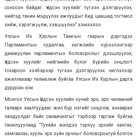
сонссон байдаг. Үндсэн хуулийг түгээн дэлгэрүүлэх,
нийтэд танин мэдүүлэх ажлуудыг бид цаашид тогтмол
хийж, хэрэгжүүлж, хэвшүүлнэ” хэмээлээ.
Улсын Их Хурлын Тамгын газрын дэргэдэх
Парламентын судалгаа, хөгжлийн хүрээлэнгээр
дамжуулан парламентын боловсролыг дээшлүүлэх,
Үндсэн хуулийг нийгмийн бүлэг бүрийн онцлогт
тохирсон хэлбэрээр түгээн дэлгэрүүлэх чиглэлээр
ажиллахаар төлөвлөж буйгаа Улсын Их Хурлын дарга
дурдсан юм.
Монгол Улсын Үндсэн хуулийн хүний эрх, эрх чөлөөний
талаарх заалтуудаас жил бүр нэгийг онцолж, анхаарал
хандуулдаг байх санаачилгыг тэрбээр гаргаж буйгаа
танилцуулаад “Тухайн жилдээ тэрхүү эрхийг хангах,
хамгаалах, хууль эрх зүйн орчныг боловсронгуй болгох