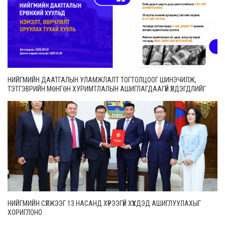
НИЙГМИЙН ДААТГАЛЫН УЛАМЖЛАЛТ ТОГТОЛЦООГ ШИНЭЧИЛЖ,
ТЭТГЭВРИЙН МӨНГӨН ХУРИМТЛАЛЫН АШИГЛАГДААГҮЙ ҮЛДЭГДЛИЙГ
ӨВЛҮҮЛЭХ БОЛОМЖТОЙ БОЛЛОО
НИЙГМИЙН СҮЛЖЭЭГ 13 НАСАНД ХҮРЭЭГҮЙ ХҮҮХДЭД АШИГЛУУЛАХЫГ
ХОРИГЛОНО