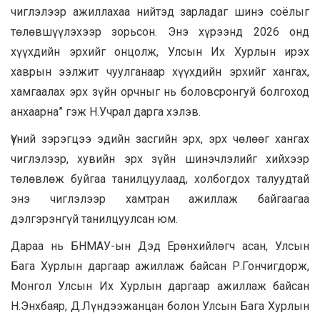
чиглэлээр ажиллахаа нийтэд зарладаг шинэ соёлыг
төлөвшүүлэхээр зорьсон. Энэ хүрээнд 2026 онд
хүүхдийн эрхийг онцолж, Улсын Их Хурлын ирэх
хаврын ээлжит чуулганаар хүүхдийн эрхийг хангах,
хамгаалах эрх зүйн орчныг нь боловсронгуй болгоход
анхаарна” гэж Н.Учрал дарга хэлэв.
Үүний зэрэгцээ эдийн засгийн эрх, эрх чөлөөг хангах
чиглэлээр, хувийн эрх зүйн шинэчлэлийг хийхээр
төлөвлөж буйгаа танилцуулаад, холбогдох талуудтай
энэ чиглэлээр хамтран ажиллаж байгаагаа
дэлгэрэнгүй танилцуулсан юм.
Дараа нь БНМАУ-ын Дэд Ерөнхийлөгч асан, Улсын
Бага Хурлын даргаар ажиллаж байсан Р.Гончигдорж,
Монгол Улсын Их Хурлын даргаар ажиллаж байсан
Н.Энхбаяр, Д.Лүндээжанцан болон Улсын Бага Хурлын