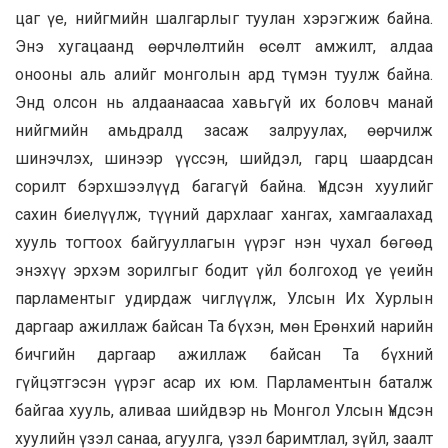
цаг үе, нийгмийн шалгарлыг туулан хэрэгжиж байна.
Энэ хугацаанд өөрчлөлтийн өсөлт амжилт, алдаа
онооны аль алийг монголын ард түмэн туулж байна.
Энд олсон нь алдаанаасаа хавьгүй их боловч манай
нийгмийн амьдралд засаж залруулах, өөрчилж
шинэчлэх, шинээр үүссэн, шийдэл, гарц шаардсан
сорилт бэрхшээлүүд багагүй байна. Үндсэн хуулийг
сахин биелүүлж, түүний дархлааг хангах, хамгаалахад
хууль тогтоох байгууллагын үүрэг нэн чухал бөгөөд
энэхүү эрхэм зорилгыг бодит үйл болгоход үе үеийн
парламентыг удирдаж чиглүүлж, Улсын Их Хурлын
даргаар ажиллаж байсан Та бүхэн, мөн Ерөнхий нарийн
бичгийн даргаар ажиллаж байсан Та бүхний
гүйцэтгэсэн үүрэг асар их юм. Парламентын баталж
байгаа хууль, аливаа шийдвэр нь Монгол Улсын Үндсэн
хуулийн үзэл санаа, агуулга, үзэл баримтлал, зүйл, заалт