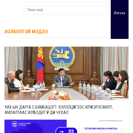
Илгээх
ХОЛБООТОЙ МЭДЭЭ
УИХ-ЫН ДАРГА С.БЯМБАЦОГТ: ХЭЛЭЛЦҮҮЛГЭЭС ИЛҮҮ ХЭРЭГЖИЛТ,
АМЛАЛТААС ИЛҮҮ БОДИТ ҮР ДҮН ЧУХАЛ