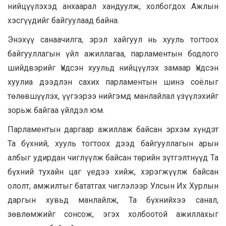
нийцүүлэхэд анхаарал хандуулж, холбогдох Ажлын
хэсгүүдийг байгуулаад байна.
Энэхүү санаачилга, эрэл хайгуул нь хууль тогтоох
байгууллагын үйл ажиллагаа, парламентын бодлого
шийдвэрийг Үндсэн хуульд нийцүүлэх замаар Үндсэн
хуулиа дээдлэн сахих парламентын шинэ соёлыг
төлөвшүүлэх, үүгээрээ нийгэмд манлайлал үзүүлэхийг
зорьж байгаа үйлдэл юм.
Парламентын даргаар ажиллаж байсан эрхэм хүндэт
Та бүхний, хууль тогтоох дээд байгууллагын арын
албыг удирдан чиглүүлж байсан төрийн зүтгэлтнүүд Та
бүхний тухайн цаг үедээ хийж, хэрэгжүүлж байсан
ололт, амжилтыг бататгах чиглэлээр Улсын Их Хурлын
даргын хувьд манлайлж, Та бүхнийхээ санал,
зөвлөмжийг сонсож, эгэх холбоотой ажиллахыг