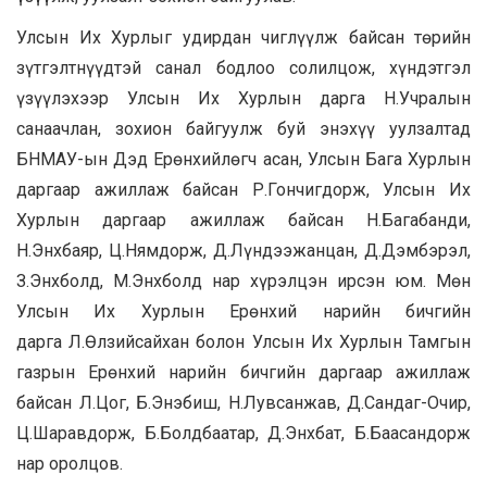
Улсын Их Хурлыг удирдан чиглүүлж байсан төрийн
зүтгэлтнүүдтэй санал бодлоо солилцож, хүндэтгэл
үзүүлэхээр Улсын Их Хурлын дарга Н.Учралын
санаачлан, зохион байгуулж буй энэхүү уулзалтад
БНМАУ-ын Дэд Ерөнхийлөгч асан, Улсын Бага Хурлын
даргаар ажиллаж байсан Р.Гончигдорж, Улсын Их
Хурлын даргаар ажиллаж байсан Н.Багабанди,
Н.Энхбаяр, Ц.Нямдорж, Д.Лүндээжанцан, Д.Дэмбэрэл,
З.Энхболд, М.Энхболд нар хүрэлцэн ирсэн юм. Мөн
Улсын Их Хурлын Ерөнхий нарийн бичгийн
дарга Л.Өлзийсайхан болон Улсын Их Хурлын Тамгын
газрын Ерөнхий нарийн бичгийн даргаар ажиллаж
байсан Л.Цог, Б.Энэбиш, Н.Лувсанжав, Д.Сандаг-Очир,
Ц.Шаравдорж, Б.Болдбаатар, Д.Энхбат, Б.Баасандорж
нар оролцов.