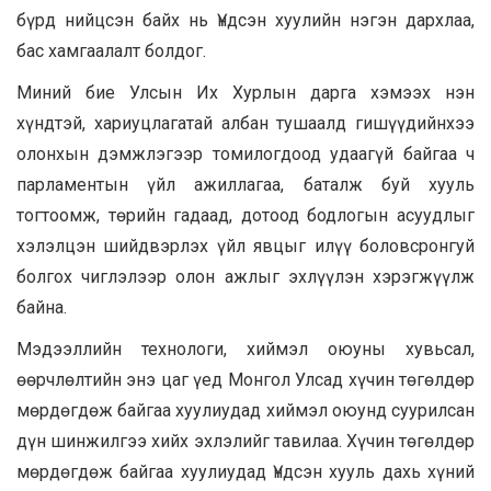
бүрд нийцсэн байх нь Үндсэн хуулийн нэгэн дархлаа,
бас хамгаалалт болдог.
Миний бие Улсын Их Хурлын дарга хэмээх нэн
хүндтэй, хариуцлагатай албан тушаалд гишүүдийнхээ
олонхын дэмжлэгээр томилогдоод удаагүй байгаа ч
парламентын үйл ажиллагаа, баталж буй хууль
тогтоомж, төрийн гадаад, дотоод бодлогын асуудлыг
хэлэлцэн шийдвэрлэх үйл явцыг илүү боловсронгуй
болгох чиглэлээр олон ажлыг эхлүүлэн хэрэгжүүлж
байна.
Мэдээллийн технологи, хиймэл оюуны хувьсал,
өөрчлөлтийн энэ цаг үед Монгол Улсад хүчин төгөлдөр
мөрдөгдөж байгаа хуулиудад хиймэл оюунд суурилсан
дүн шинжилгээ хийх эхлэлийг тавилаа. Хүчин төгөлдөр
мөрдөгдөж байгаа хуулиудад Үндсэн хууль дахь хүний