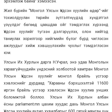
эрхэмлэж байна” хэмээсэн.
Жил бүрийн “Монгол Улсын Үндсэн хуулийн өдөр”-ийг
тохиолдуулан төрийн зүтгэлтнүүдэд хүндэтгэл
үзүүлдэг бөгөөд цаашдаа ойг тэмдэглэх хүрээнд
Үндсэн хуулийг түгээн дэлгэрүүлэх, олон нийтэд
таниулах зорилгоор нийгмийн бүлэг бүрд чиглэсэн
ажлуудыг хийж хэвшүүлэхийн чухлыг тэмдэглэсэн
юм.
Улсын Их Хурлын дарга Н.Учрал, энэ удаа Монголын
хараагүйчүүдийн үндэсний холбоотой хамтран Монгол
Улсын Үндсэн хуулийг монгол брайль үсгээр
хэвлэснийг дурдаад “Харааны бэрхшээлтэй 11600
иргэн брайль үсгээр хэвлэсэн Үндсэн хуулиа унших
боломжтой боллоо. Улсын Их Хурлын албан
ёсны parliament.mn цахим хуудас дахь Монгол Улсын
Үндсэн хуулийн аудио хувилбарыг 600 гаруй мянган хүн