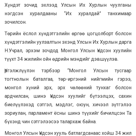
Хүндэт зочид эхлээд Улсын Их Хурлын чуулганы
нэгдсэн хуралдааны “Их хуралдай” танхимаар
зочилсон.
Төрийн ёслол хүндэтгэлийн өргөө цогцолборт болсон
хүндэтгэлийн уулзалтын эхэнд Улсын Их Хурлын дарга
Н.Учрал, эрхэм зочдод Монгол Улсын Үндсэн хуулийн
түүхт 34 жилийн ойн өдрийн мэндийг дэвшүүлэв.
Үргэлжлүүлэн тэрбээр “Монгол Улсын тусгаар
тогтнолын баталгаа, төр-иргэний нийгмийн гэрээ,
монгол хүний эрх, эрх чөлөөний тунхаг болсон
ардчилсан, шинэ Үндсэн хуулийг бүтээлцэх, сахин
биелүүлэхэд сэтгэл, мэдлэг, оюун, хичээл зүтгэлээ
зориулан, парламент ёсны шинэ түүхийг бичилцсэн Та
бүхэнд чин сэтгэлээсээ талархаж байна.
Монгол Улсын Үндсэн хууль батлагдсанаас хойш 34 жил