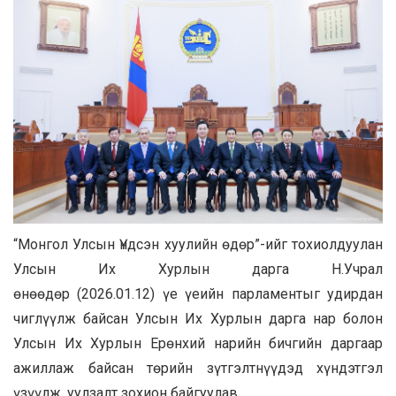
“Монгол Улсын Үндсэн хуулийн өдөр”-ийг тохиолдуулан
Улсын Их Хурлын дарга Н.Учрал
өнөөдөр (2026.01.12) үе үеийн парламентыг удирдан
чиглүүлж байсан Улсын Их Хурлын дарга нар болон
Улсын Их Хурлын Ерөнхий нарийн бичгийн даргаар
ажиллаж байсан төрийн зүтгэлтнүүдэд хүндэтгэл
үзүүлж, уулзалт зохион байгуулав.