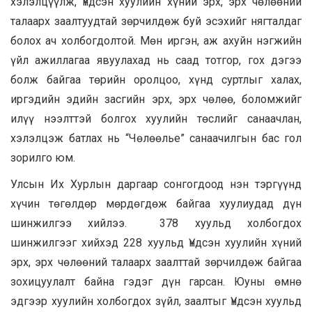
хэлэлцүүлж, Үндсэн хуулийн хүний эрх, эрх чөлөөний
талаарх заалтуудтай зөрчилдөж буй эсэхийг нягталдаг
болох ач холбогдолтой. Мөн иргэн, аж ахуйн нэгжийн
үйл ажиллагаа явуулахад нь саад тотгор, гох дэгээ
болж байгаа төрийн оролцоо, хүнд суртлыг халах,
иргэдийн эдийн засгийн эрх, эрх чөлөө, боломжийг
илүү нээлттэй болгох хуулийн төслийг санаачлан,
хэлэлцэж батлах нь “Чөлөөлье” санаачилгын бас гол
зорилго юм.
Улсын Их Хурлын даргаар сонгогдоод нэн тэргүүнд
хүчин төгөлдөр мөрдөгдөж байгаа хуулиудад дүн
шинжилгээ хийлээ. 378 хуульд холбогдох
шинжилгээг хийхэд 228 хуульд Үндсэн хуулийн хүний
эрх, эрх чөлөөний талаарх заалттай зөрчилдөж байгаа
зохицуулалт байна гэдэг дүн гарсан. Юуны өмнө
эдгээр хуулийн холбогдох зүйл, заалтыг Үндсэн хуульд