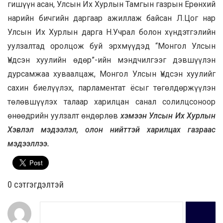
гишүүн асан, Улсын Их Хурлын Тамгын газрын Ерөнхий
нарийн бичгийн даргаар ажиллаж байсан Л.Цог нар
Улсын Их Хурлын дарга Н.Учрал болон хүндэтгэлийн
уулзалтад оролцож буй эрхмүүдэд “Монгол Улсын
Үндсэн хуулийн өдөр”-ийн мэндчилгээг дэвшүүлэн
дурсамжаа хуваалцаж, Монгол Улсын Үндсэн хуулийг
сахин биелүүлэх, парламентат ёсыг төгөлдөржүүлэн
төлөвшүүлэх талаар харилцан санал солилцсоноор
өнөөдрийн уулзалт өндөрлөв
хэмээн Улсын Их Хурлын
Хэвлэл мэдээлэл, олон нийттэй харилцах газраас
мэдээллээ.
0 cэтгэгдэлтэй