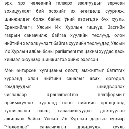
эрх, эрх чөлөөний талаарх заалтуудыг зөрчсөн
зохицуулалт бий эсэхийг их өгөгдөлд суурилж,
шинжилдэг болж байна. Үүний зэрэгцээ бүх хууль,
Ерөнхийлөгч, Улсын Их Хурлын гишүүд, Засгийн
газрын санаачилж байгаа хуулийн төслүүд, олон
нийтийн хэлэлцүүлэгт байгаа хуулийн төслүүдэд Улсын
Их Хурлын албан ёсны parliament.mn цахим хуудас дахь
хиймэл оюунаар шинжилгээ хийж эхэлсэн.
Мөн өнгөрсөн хугацааны ололт, амжилтыг бататгах
хүрээнд олон нийтийн саналыг авах, өргөдөл,
гомдлуудыг шийдвэрлэх
чиглэлээр d.parliament.mn платформыг
эрчимжүүлэх хүрээнд олон нийтийн оролцоонд
түшиглэсэн санал, санаачилгуудыг дэвшүүлэн
ажиллаж байна. Улсын Их Хурлын даргын хувиар
“Чөлөөлье” санаачилгыг дэвшүүлж, хууль