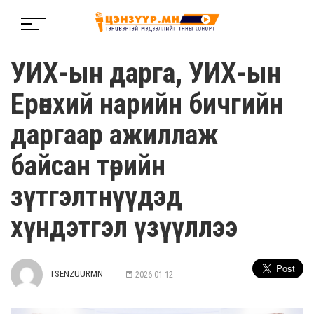
УИХ-ын дарга, УИХ-ын
Ерөнхий нарийн бичгийн
даргаар ажиллаж
байсан төрийн
зүтгэлтнүүдэд
хүндэтгэл үзүүллээ
TSENZUURMN
2026-01-12