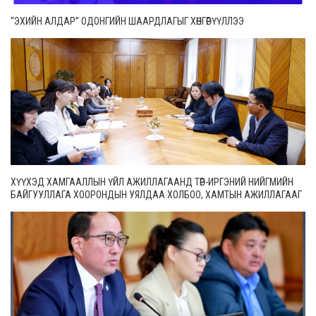
“ЭХИЙН АЛДАР” ОДОНГИЙН ШААРДЛАГЫГ ХӨНГӨРҮҮЛЛЭЭ
ХҮҮХЭД ХАМГААЛЛЫН ҮЙЛ АЖИЛЛАГААНД ТӨР-ИРГЭНИЙ НИЙГМИЙН
БАЙГУУЛЛАГА ХООРОНДЫН УЯЛДАА ХОЛБОО, ХАМТЫН АЖИЛЛАГААГ
ИДЭВХЖҮҮЛНЭ