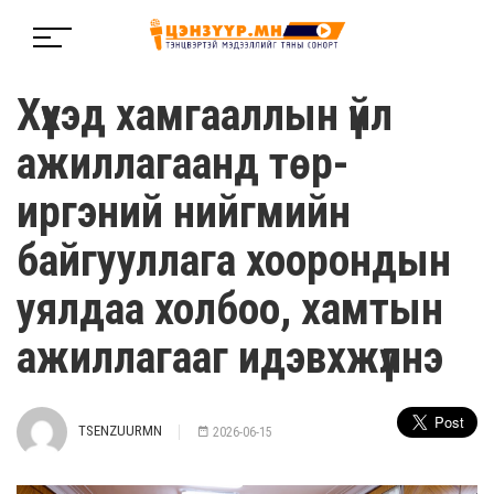
Хүүхэд хамгааллын үйл
ажиллагаанд төр-
иргэний нийгмийн
байгууллага хоорондын
уялдаа холбоо, хамтын
ажиллагааг идэвхжүүлнэ
TSENZUURMN
2026-06-15