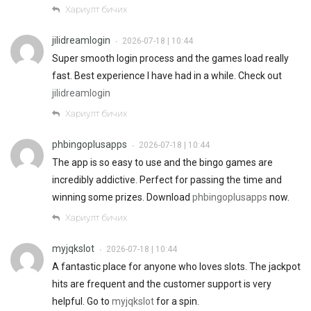
Хариулт бичих
jilidreamlogin
2026-07-18 | 10:44
•
Super smooth login process and the games load really
fast. Best experience I have had in a while. Check out
jilidreamlogin
Хариулт бичих
phbingoplusapps
2026-07-18 | 10:44
•
The app is so easy to use and the bingo games are
incredibly addictive. Perfect for passing the time and
winning some prizes. Download
phbingoplusapps
now.
Хариулт бичих
myjqkslot
2026-07-18 | 10:44
•
A fantastic place for anyone who loves slots. The jackpot
hits are frequent and the customer support is very
helpful. Go to
myjqkslot
for a spin.