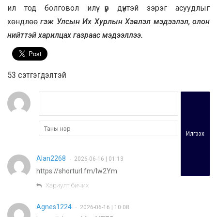
ил тод болговол илүү үр дүнтэй зэрэг асуудлыг
хөндлөө
гэж Улсын Их Хурлын Хэвлэл мэдээлэл, олон
нийттэй харилцах газраас мэдээллээ.
53 cэтгэгдэлтэй
Илгээх
Alan2268
2026-06-16 | 01:13
•
https://shorturl.fm/Iw2Ym
Хариулт бичих
Agnes1224
2026-06-16 | 10:08
•