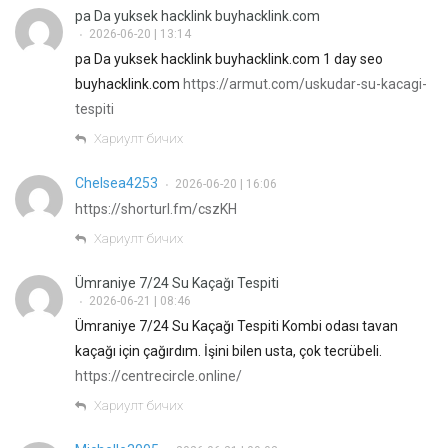
pa Da yuksek hacklink buyhacklink.com
2026-06-20 | 13:14
•
pa Da yuksek hacklink buyhacklink.com 1 day seo
buyhacklink.com
https://armut.com/uskudar-su-kacagi-
tespiti
Хариулт бичих
Chelsea4253
2026-06-20 | 16:06
•
https://shorturl.fm/cszKH
Хариулт бичих
Ümraniye 7/24 Su Kaçağı Tespiti
2026-06-21 | 08:46
•
Ümraniye 7/24 Su Kaçağı Tespiti Kombi odası tavan
kaçağı için çağırdım. İşini bilen usta, çok tecrübeli.
https://centrecircle.online/
Хариулт бичих