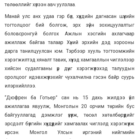
төлөөллийг хүлээн авч уулзлаа.
Манай улс анх удаа гэр бүл, хүүхдийн дагнасан шүүхийн
тогтолцоог бий болгож, эрх зүйн зохицуулалтыг
боловсронгуй болгох Ажлын хэсгийн ахлагчаар
ажиллаж байгаа талаар Хүний эрхийн дэд хорооны
дарга танилцуулсан юм. Тэрбээр хууль тогтоомжийн
хэрэгжилтэд хяналт тавих, хүүхэд хамгааллын чиглэлээр
хийсэн судалгааны үр дүнг хэрэгжүүлэхэд талуудын
оролцоог идэвхжүүлэхийг чухалчилна гэсэн байр суурь
илэрхийллээ.
“Дюфрен ба Готьер” сан нь 15 дахь жилдээ үйл
ажиллагаа явуулж, Монголын 20 орчим төрийн бус
байгууллагад дэмжлэг үзүүлж, төсөл хөтөлбөрүүдийг
эрсдэлт бүлгийн хүүхдүүдийг хамгаалах чиглэлд хэрэгжүүлж
ирсэн. Монгол Улсын иргэний нийгмийн