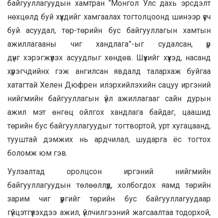
байгууллагуудын хамтран “Монгол Улс дахь эрсдэлт
нөхцөлд буй хүүхдийг хамгаалах тогтолцоонд шинээр үүсч
буй асуудал, төр-төрийн бус байгууллагын хамтын
ажиллагааны чиг хандлага”-ыг судалсан, үр
дүнг хэрэгжүүлэх асуудлыг хөндөв. Шүүхийг хүүхэд, насанд
хүрэгчдийнх гэж ангилсан явдалд талархаж буйгаа
хатагтай Хелен Дюфрен илэрхийлэхийн сацуу иргэний
нийгмийн байгууллагын үйл ажиллагааг сайн дурын
ажил мэт өнгөц ойлгох хандлага байдаг, цаашид
төрийн бус байгууллагуудыг тогтвортой, урт хугацаанд,
тууштай дэмжих нь ардчилал, шударга ёс тогтох
боломж юм гэв.
Уулзалтад оролцсон иргэний нийгмийн
байгууллагуудын төлөөллүүд, холбогдох яамд төрийн
зарим чиг үүргийг төрийн бус байгууллагуудаар
гүйцэтгүүлэхдээ ажил, үйлчилгээний жагсаалтаа тодорхой,