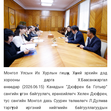
Монгол Улсын Их Хурлын гишүүн, Хүний эрхийн дэд
хорооны дарга Х.Баасанжаргал
өнөөдөр (2026.06.15) Канадын “Дюфрен ба Готьер”
сангийн үүсгэн байгуулагч, ерөнхийлөгч Хелен Дюфрен,
тус сангийн Монгол дахь Суурин төлөөлөгч Л.Дулмаа
тэргүүтэй иргэний нийгмийн байгууллагуудын